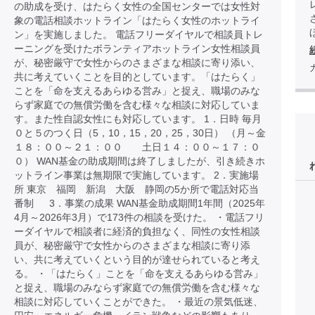
の助成を受け、はたらく女性の全国センターでは女性対
象の電話相談ホットライン「はたらく女性のホットライ
ほ
ン」を実施しました。 電話フリーダイヤルで相談員トレ
ーニングを受けたボランティアホットライン女性相談員
が、秘密厳守で女性からのさまざまな相談に寄り添い、
共に考えていくことを目的としています。「はたらく」
ことを「命を支えるあらゆる営み」と捉え、職場のみな
らず家庭での無償労働を含む様々な相談に対応していま
す。また性自認女性にも対応しています。 1．日時 毎月
０と５のつく日（5，10，15，20，25，30日） （月～金
１８：００～２１：００ 土日１４：００～１７：０
０） WAN基金の助成期間は終了しましたが、引き続きホ
ットライン事業は無期限で実施しています。 2．実施場
所 東京 福岡 新潟 大阪 静岡の5か所で電話対応当
番制 3．事業の成果 WAN基金助成期間1年間（2025年
4月～2026年3月）で173件の相談を受けた。 ・電話フリ
ーダイヤルで相談者に経済的負担なく、同性の女性相談
員が、秘密厳守で女性からのさまざまな相談に寄り添
い、共に考えていくという目的が達せられていると考え
る。 ・「はたらく」ことを「命を支えるあらゆる営み」
と捉え、職場のみならず家庭での無償労働を含む様々な
相談に対応していくことができた。 ・最近の景気低迷、