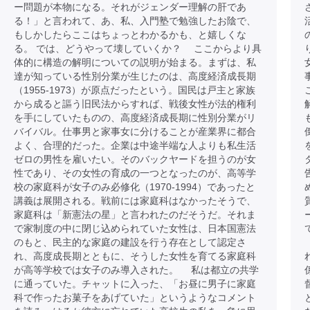
ー問題が本物になる。それがジェンダー理解の肝であ
る！」と言われて、あ、私、入門塾で勉強したお陰で、
もしかしたらここはちょっとわかるかも、と嬉しくな
る。 では、どうやって壊していくか？ ここからより具
体的に構造の解明についての説明が始まる。まずは、私
達が知っている性別分業が生じたのは、高度経済成長期
（1955-1973）が原点だったという。国民は戸主と家族
から成ると謳う旧民法からすれば、戦後女性が法的権利
を手にしていたものの、高度経済成長期に性別分業がリ
バイバル。仕事男と家事女に分けることが産業界に都合
よく、合理的だった。企業は中途半端な人よりも私生活
ゼロの男性を雇いたい。そのバックヤードを担うのが女
性であり、その女性の育成の一つとなったのが、高等学
校の家庭科が女子のみ必修化（1970-1994）であったと
講義は展開される。戦前には家庭科はなかったそうで、
家庭科は「新憲法の星」と言われたのだそうだ。それま
で家制度の中に閉じ込められていた女性は、日本国憲法
のもと、民主的な家庭の建設を行う存在として認定さ
れ、高度成長期とともに、そうした女性を育てる家庭科
が高等学校では女子のみ導入された。 私は都立の共学
に通っていた。チャットに入った、「お昼に男子に家庭
科で作ったお菓子をあげていた」というようなコメント