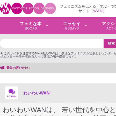
フェミニズムを伝える・学ぶ・つ
サイト（
W
A
N
）
フェミな本
エッセイ
アクシ
BOOKS
ESSAYS
ACTI
★ このサイトを運営するNPO法人WANは、多様なフェミニズム実践とジェンダー
ジェンダー平等を求める人々に交流の場を提供します。
緊急の呼びかけ：
わいわいWAN
わいわいWANは、 若い世代を中心