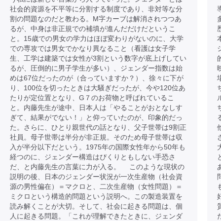
社会的資源を不平等に分割する制度であり、非対等な分
割の問題なのだと教わる。M字カーブは解消されつつあ
るが、中身は非正規での補填が進んだだけだというこ
と。15歳での男女の学力はほぼ変わりがないのに、大学
での専攻では男女でかなり異なること（看護は女子学
生、工学は建築では女性が3割という数字が底上げしてい
るが、圧倒的に男子学生が多い）、ジェンダー指数は始
めは67位だったのが（合っていますか？）、徐々に下が
り、100位を切ったときは大騒ぎだったが、今や120位あ
たりが定位置となり、G７のお荷物と呼ばれているこ
と。内藤先生が途中、日本人は「やることがおとなしす
ぎて、結果がでない！」と仰っていたのが、印象的だっ
た。さらに、ひとり親世代の話となり、父子世帯は9割正
社員。母子世帯は半分が非正規。そのため母子世帯は収
入が半分以下だという。1975年の国際女性年から50年も
経つのに、ジェンダー構造はぴくりともしない手恐さ
だ、と内藤先生の言葉に力が入る。 このような現状の
説明の後、日本のジェンダー状況が一次生産物（社会資
源の男性偏在）＝マクロと、二次生産物（女性問題）＝
ミクロという構造的問題という説明へ。この製造装置を
読み解くことが大切。そして、社会に起きる問題は、個
人に起きる問題。「これが理解できたときに、ジェンダ