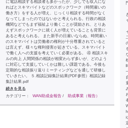
に電話相談する相談者も多かったが、少しでも収入にな
ればとスキマバイトなどのスポックワーク（時間雇いの
働き方）をする人が増え、じっくり相談する時間がなく
なってしまったのではないかと考えられる。行政の相談
機関などでもまず福祉より働くことが奨励され、とりあ
えずスポックワークに就く人が増えていることも背景に
あると考えられる。 また新手の日雇いならぬ、時間雇い
のスキマバイトは労働者の権利が十分尊重されていると
は言えず、様々な権利侵害が起きている。スキマバイト
で働く人への支援を考えていく必要がある。 ④ 相談スキ
ルの向上 人間関係の相談が相変わらず多いが、どのよう
に対応して支援していくかは難しい課題である。今後も
定期的な相談振り返りミーティングなどを通して研修し
ていきたい。 ５.相談記録集計結果(PDF参照）相談記録
集計結果.pdf
続きを見る
カテゴリー：
WAN助成金報告
/
助成事業（報告）
h