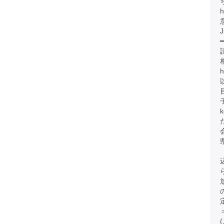
h
J
━
h