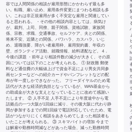
容では人間関係の相談が雇用形態にかかわらず最も多
い。転職、雇い止め、雇用条件変更にまつわる相談も多
い。これは非正規雇用が多く不安定な雇用と関連してい
ると思われる。 ・その他の相談内容としては、病気け
が、裁判、上司、同僚、親子関係、資格試験、家族関
ハ
係、宗教、求職、交通事故、セルフケア、夫との関係、
将来不安、近隣との関係、パワハラ、カスハラ、いじ
め、退職強要、障がい者雇用枠、雇用契約書、年収の
壁、ボランティア活動、就職情報、給料遅配など。 4．
h
今後の課題 ・前年より相談件数の減少が大きく、その原
因については以下のことが考えられる。 ① 財政難 郵便
料など通信費の大幅値上げで資金不足により男女共同参
画センターなどへの紹介カードやパンフレットなどの配
布が年一度しかできなかった。 フリーダイヤルのため電
話代が大きな経済的負担となっているが、WAN基金から
の助成金が大きな支えとなっていることに改めて感謝い
たします。 ② 人手不足 人手不足により年度途中から電
話拠点の一つ大阪が1回線に減り、その後大阪に代わり静
岡が参加するまでの間1回線で電話対応していたため、電
話がつながりにくく相談をあきらめてしまった相談者も
いたことが考えられる。 ③ スキマバイトの増加 今まで
は解雇や勤務時間減などがあった場合、減った勤務時間