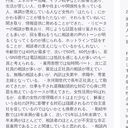
円安、エネルギー危機、イラン戦争などの影響もあり、
生活が苦しい人、仕事や住まいや関係性を失っている
人、体調が悪化している人など女性の「はたらく」にか
2
かわる困りごとが後をたたないが、それらをていねいに
聞き取り、情報提供に努めることができた。 ・リピータ
ーの相談が数名おり、同じような話題を繰り返されるこ
とも多いが、回を重ねるうちに相談者の声のトーンが明
るくなってくるのが感じられる。ホットラインで話をす
ることが、相談者の支えになっているかもしれない。 ・
年齢別では40代が最多で、次いで50代、60代が多い。若
いSNS世代は電話相談には抵抗を感じる人が多いのも一
員と考えられる。 ・雇用形態では短時間パート、次に正
社員の相談が多いが、最近は正社員の相談が増えてい
る。無職の相談も多いが、内訳は失業中、求職中、専業
主婦となっている。 ・氷河期世代で長年正社員として勤
めてきたが、仕事を干され退職勧奨的な対応で心身に問
題を抱えているケースが増えてきた。女性活用が叫ばれ
るが、企業の女性の管理職ポストはまだ少なく、解雇と
いう会社の評判に影響する対応は躊躇されるので自主退
社を促しているのではないかとも推察される。 ・勤続年
数では1年未満が最も多く、次いで1年以上5年未満で、5
h
年未満がほとんどで、相談者のほとんどが不安定な非正
規雇用であることと関連していると思われる。 ・相談内