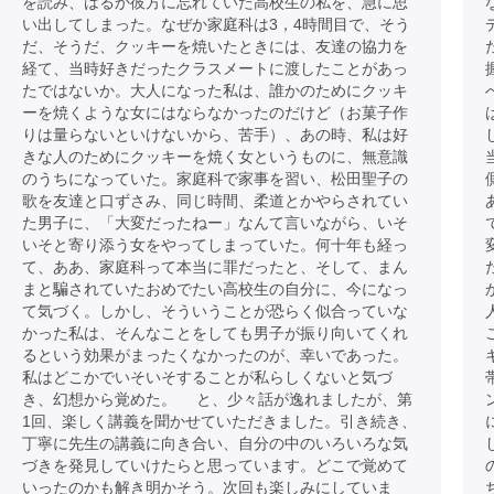
を読み、はるか彼方に忘れていた高校生の私を、急に思
い出してしまった。なぜか家庭科は3，4時間目で、そう
だ、そうだ、クッキーを焼いたときには、友達の協力を
経て、当時好きだったクラスメートに渡したことがあっ
たではないか。大人になった私は、誰かのためにクッキ
ーを焼くような女にはならなかったのだけど（お菓子作
りは量らないといけないから、苦手）、あの時、私は好
きな人のためにクッキーを焼く女というものに、無意識
のうちになっていた。家庭科で家事を習い、松田聖子の
歌を友達と口ずさみ、同じ時間、柔道とかやらされてい
た男子に、「大変だったねー」なんて言いながら、いそ
いそと寄り添う女をやってしまっていた。何十年も経っ
て、ああ、家庭科って本当に罪だったと、そして、まん
まと騙されていたおめでたい高校生の自分に、今になっ
て気づく。しかし、そういうことが恐らく似合っていな
かった私は、そんなことをしても男子が振り向いてくれ
るという効果がまったくなかったのが、幸いであった。
私はどこかでいそいそすることが私らしくないと気づ
き、幻想から覚めた。 と、少々話が逸れましたが、第
1回、楽しく講義を聞かせていただきました。引き続き、
丁寧に先生の講義に向き合い、自分の中のいろいろな気
づきを発見していけたらと思っています。どこで覚めて
いったのかも解き明かそう。次回も楽しみにしていま