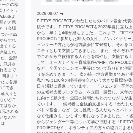
トークの様
式サイト：
2026.08.07 Fri
p/sbett/よ
FIFTYS PROJECT／わたしたちのバトン基金 代
屈だと思
桃子です。 FIFTYS PROJECTを2022年夏に立ち
た（会場
から、早くも4年が経ちました。 これまで、FIFTY
もつかせぬ
PROJECTに参加した39人の女性、ノンバイナリー
からすれ
ェンダーの方たちが地方議会に立候補し、それをコ
出てくる
ニティとして支援してきました。 また、それぞれ
き込まれ
でこれから立候補する人たちを増やし、支援する土
した。全部
して、オーガナイザー育成講座やFIFTYS PROJEC
、武井さ
など、全国でジェンダー平等について取り組む仲間
れるまで
りを進めてきました。 次の統一地方選挙まであと
 聞き手：
私たちは100名の候補者擁立という大きな目標を掲
優たちを撮
日々活動に邁進しています。 ・「ジェンダー平等
ばにでき
の立候補支援プログラム」を企画・運営し、来年の
お蔵入りと
に向けて動き出す全国の仲間たちとのつながりが生
もがどこ
ています。 ・候補者に金銭的支援をする「わたし
ではなか
バトン基金」など、次に挑戦する人たちへとバトン
復元される
なぐ仕組みも、少しずつ形になってきました。 ・
となんで
からジェンダー平等について学び行動する「FIFTY
きは
PROJECTゼミ」ボランティアの方々の協力による