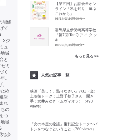
【第五回】お話会＠オン
ライン「私を知り、選ぶ
これから」
08/14(金)20時00分〜
表の能條
上げて
群馬県立伊勢崎高等学校
S
「第7回iTanQ ア イ タ ン
キ
、Xジ
08/20(木)10時00分〜
ミュ
の地域
もっと見る >>
台と
Tゼミ
づく
人気の記事一覧
半年。
げ、
のため
映画『美しく、黙りなさい』7/31（金）
上映後トーク：上野千鶴子さん 聞き
選挙
手：武井みゆき（ムヴィオラ）（493
まれ
views）
たちの
をつ
各地域
「女の本屋の物語」復刊記念トーク〜バ
S
トンをつなぐということ（780 views）
現地会