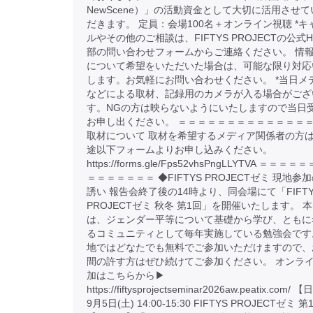
NewScene）」の活動資金として大切に活用させて
だきます。 定員：会場100名＋オンライン視聴 *キ
ルやその他のご相談は、FIFTYS PROJECTの公式H
部の問い合わせフォームからご連絡ください。 情
について希望をいただいた場合は、可能な限り対応
します。お気軽にお問い合わせください。 *当日メ
などによる取材、記録用のカメラが入る場合がござ
す。NGの方は映らないようにいたしますので当日
お申し出ください。 ＝＝＝＝＝＝＝＝＝＝＝＝＝＝
取材について 取材を希望するメディア関係者の方
途以下フォームよりお申し込みください。
https://forms.gle/Fps52vhsPngLLYTVA ＝＝＝
＝＝＝＝＝＝＝ ◆FIFTYS PROJECTゼミ 現地参
誘い 報告会終了後の14時より、同会場にて「FIFTY
PROJECTゼミ 秋冬 第1回」を開催いたします。 
は、ジェンダー平等について基礎から学び、ともに
るコミュニティとして毎年実施している勉強会です
地ではどなたでも無料でご参加いただけますので、
間の許す方はぜひ続けてご参加ください。 オンラ
加はこちらから▶︎
https://fiftysprojectseminar2026aw.peatix.com/
9月5日(土) 14:00-15:30 FIFTYS PROJECTゼミ 第