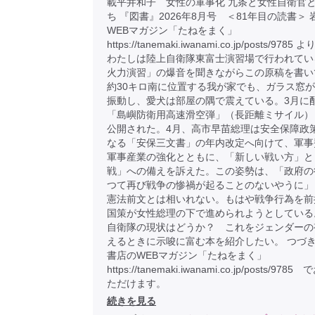
載平井和子 女性の軍事化 九条と女性自衛官
ち 『図書』2026年8月号 ＜81年目の読書＞
WEBマガジン「たねをまく」
https://tanemaki.iwanami.co.jp/posts/9785
わたしは陸上自衛隊東富士演習場で行われてい
火力演習」の爆音を聞きながらこの原稿を書い
約30キロ南に位置する我が家でも、ガラス窓
振動し、愛犬は部屋の隅で震えている。3月に
「島嶼防衛用高速滑空弾」（長距離ミサイル）
公開された。4月、高市早苗総理は安全保障政
なる「安保三文書」の年内改定へ向けて、軍事
軍事産業の強化とともに、「新しい戦い方」と
戦」への備えを訴えた。この姿勢は、「政府の
つて再び戦争の惨禍が起ることのないやうに」
憲法前文とは相いれない。もはや戦争行為を前
国策が女性総理の下で進められようとしている
自衛隊の現状はどうか？ これをジェンダーの
えるときに示唆に富む本を紹介したい。 つづき
書店のWEBマガジン「たねをまく」
https://tanemaki.iwanami.co.jp/posts/97
ただけます。
続きを見る