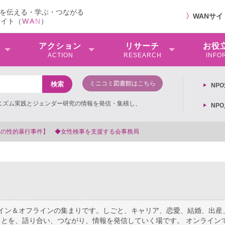
を伝える・学ぶ・つながる
〉
WANサ
サイト（
W
A
N
）
アクション
リサーチ
お役
ACTION
RESEARCH
INFO
ミニコミ図書館はこちら
NP
ミニズム実践とジェンダー研究の情報を発信・集積し、
NP
【抗議文】2026年3月13日第6次男女共同参
ライン＆オフラインの集まりです。しごと、キャリア、恋愛、結婚、出産
とを、語り合い、つながり、情報を発信していく場です。 オンライン