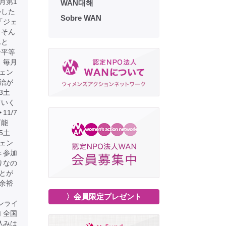
月第1
WAN대해
かした
Sobre WAN
「ジェ
 そん
んと
ー平等
：毎月
ジェン
治が
3土
ていく
1/7
可能
5土
ェン
＜参加
りなの
とが
に余裕
〉会員限定プレゼント
 ※オンライ
 全国
込みは