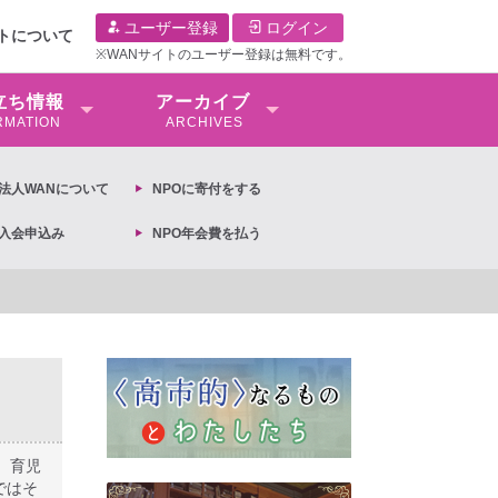
ユーザー登録
ログイン
イトについて
※WANサイトのユーザー登録は無料です。
⽴ち情報
アーカイブ
RMATION
ARCHIVES
O法⼈WANについて
NPOに寄付をする
O入会申込み
NPO年会費を払う
画基本計画の閣議決定への抗議文 ◆女性差別撤廃条約実現アクション 亀永能布子
、育児
ではそ