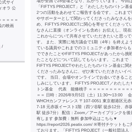
場が全国で28会場となり、広がっています。 今回
の公式サイ
「FIFTYS PROJECT」と「わたしたちのバトン基
ムヴィオラ 公
2つの活動をあわせてご報告する会です。 これまで
やサポーターとして関わってくださったみなさんを
＝＝＝＝＝＝＝＝
め、FIFTYS PROJECTに関心を寄せてくださって
載の映画
なさんに直接（オンラインも含め）お伝えし、現在
これからについて共有させていただきたいと思って
す。 また、実際に地方議会で1期（4年）を終えよ
報
/
ている議員やこれまでのコミュニティ参加者からも
でできたことやFIFTYS PROJECTがあったから挑
たことなどについて話してもらいます。 これまで
FIFTYS PROJECTやわたしたちのバトン基金に関
くださったみなさんに、ぜひ来ていただきたいイベ
です。 当日、会場やオンラインでお会いできるこ
しみにしています。 FIFTYS PROJECT／わたし
トン基金 代表 能條桃子 ＝＝＝＝＝＝＝＝＝＝
＝＝ 日時：2026年9月5日（土）11:30〜13:00 
WHCHカンファレンス 〒107-0051 東京都港区元赤
7-18 元赤坂イースト1階（四ツ谷駅 徒歩12分、赤
駅 徒歩7分） 配信：Zoom／アーカイブリンクを後
有します 参加費：無料 参加申込はこちら▼
https://report2026.peatix.com/ ※寄付チケット
ております。「FIFTYS PROJECT（一般社団法人