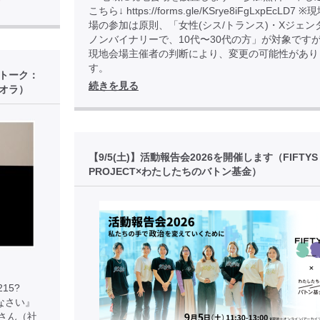
ド
こちら↓ https://forms.gle/KSrye8iFgLxpEcLD7 
場の参加は原則、「女性(シス/トランス)・Xジェン
ノンバイナリーで、10代〜30代の方」が対象です
現地会場主催者の判断により、変更の可能性があり
す。
後トーク：
続きを見る
オラ）
【9/5(土)】活動報告会2026を開催します（FIFTYS
PROJECT×わたしたちのバトン基金）
215?
りなさい』
子さん（社