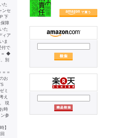
いた
ャンセ
P 下
報保障
いた
ディア
いま
受付で
＝ ◆
は、別
＝＝＝＝＝
加のお
S
本ゼミ
考え
。 現
お時
イン参
 【日時】
1回