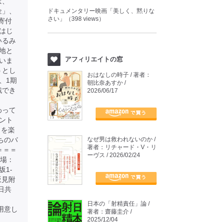
は、
金」、
ドキュメンタリー映画「美しく、黙りな
さい」（398 views）
寄付
はじ
いるみ
地と
アフィリエイトの窓
いま
うとし
おはなしの時子 / 著者：
、1期
朝比奈あすか /
戦でき
2026/06/17
わって
ント
とを楽
たちのバ
なぜ男は救われないのか /
著者：リチャード・V・リ
＝＝＝
ーヴス / 2026/02/24
会場：
坂1-
坂見附
日共
日本の「射精責任」論 /
もご用意し
著者：齋藤圭介 /
2025/12/04