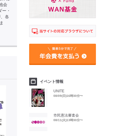
※現地会
ダー・
が、各
ま
イベント情報
UNITE
08/09(日)16時30分〜
市民憲法審査会
08/11(火)13時30分〜