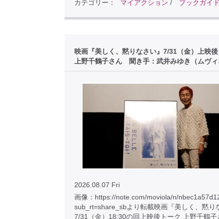
カテゴリー：
マイアクション
/
ブックガイ
映画『美しく、黙りなさい』7/31（金）上映
上野千鶴子さん 聞き手：武井みゆき（ムヴィ
2026.08.07 Fri
画像：https://note.com/moviola/n/nbec1a57d1
sub_rt=share_sbより転載映画『美しく、黙
7/31（金）18:30の回上映後トーク 上野千鶴