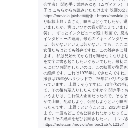
会学者） 聞き手：武井みゆき（ムヴィオラ） 
子は こちらからお読みいただけます 映画の公
https://moviola.jp/sbett/画像：https://moviola.j
り転載上野：皆さん、映画はどうでしたか。退
いましたか。実はいびきの音が聞こえていまし
笑）。 ずっとインタビューが続く映画で、息
インタビューの連続。最近のドキュメンタリー
ば、芸がないといえば芸がない。でも、ここに
女優たちはとても雄弁ですね。この雄弁さに引
ます。 私は見始めてから目が離せなくなりま
を文字に書き起こしたいぐらいでした。最初に
んにぜひお聞きしたいのは、この映画が復元さ
の経緯です。これは1975年にできたんですね。
撮影は75年がハリウッドで、76年にパリの女
っています。 上野：そうですね。70年代の半
て、その後お蔵入りしたんですか？ 聞き手：
いうよりは、これ個人企画だったので、そもそ
かで上映、配給しよう、公開しようという映画
ったんです。 上野：ということは、2023年に
まで、一度もどこでも公開されなかったってこ
すか？その経緯をぜひお聞きしたい。 （つづ
https://note.com/moviola/n/nbec1a57d1215?