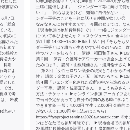
とわたした
の参加者募集中！ ついに4年目！ 2026年9月から毎
 岩波書店の
土曜に開催します。 「ジェンダー平等に向けて何
い！」 「関心はあるけど、知識に自信がない…」 
 より 6月7日、
ンダー平等のことを一緒に話せる仲間が欲しい🥺」
る「総合
なみなさんにおすすめです。 今回のゼミでは、な
ている。
【現地参加は参加費無料】です！ 一緒にジェンダ
が小刻みに
について学びませんか？ ＜スケジュール＞ 全４回
配備された
第1土曜 14:00〜15:30 ▶︎9/5土 第１回「そもそも
も初めて
ダー平等とは？誰もが生きやすい社会のために、政
策の根幹と
持つパワーを知ろう！」 講師：福田和子さん ▶︎10/
費増大や
第２回 「保育・介護等ケアワーカーの賃金を上げ
「長期
ためには？」 講師：山根純佳さん・浦川倫子さん ▶︎1
行為によ
土 第３回「女性ゼロワン議会の現実とこれからの
とうたう
性」 講師：金繁典子さん・五十嵐ちひろさん ▶︎12/
提とした
第４回「ジェンダー化された役所の中から進めるジ
。では、
ダー平等」 講師：佐藤直子さん・さこうもみさん 
視点で考
方法・チケット＞ ▶︎オンライン参加 アーカイブあ
は、 岩波
で当日予定があっても自分の時間のある時に学ぶこ
できます📝 一般：4,000円 学生：2,000円 金銭的
85 でお読みい
がない人：1,000円 申し込みはこちら↓
https://fiftysprojectseminar2026aw.peatix.com
ンはどなたでも参加可能です。 ▶︎現地会場での参加
28地域に現地会場を設置します！ 参加無料✨ 申し