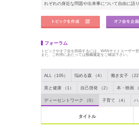
れぞれの身近な問題や出来事について自由に語
フォーラム
トピックやオフ会を投稿するには、WANサイトユーザー
また、ご利用にあたっては
投稿規定
をご確認下さい。
ALL（105）
悩める森 （4）
働き女子 （2
美と健康 （1）
自己啓発 （2）
本・映画 （
ディーセントワーク （0）
子育て （4）
ハ
タイトル