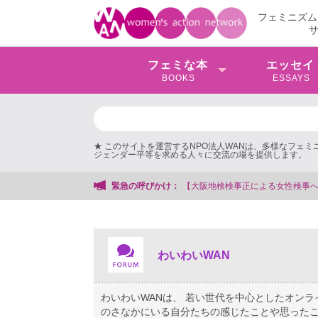
フェミニズム
フェミな本
エッセイ
BOOKS
ESSAYS
★ このサイトを運営するNPO法人WANは、多様なフェ
ジェンダー平等を求める人々に交流の場を提供します。
女性検事を支援する会事務局
緊急の呼びかけ：
わいわいWAN
わいわいWANは、 若い世代を中心としたオン
のさなかにいる自分たちの感じたことや思ったこ