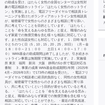
の助成を受け、はたらく女性の全国センターでは女性対
象の電話相談ホットライン「はたらく女性のホットライ
ほ
ン」を実施しました。 電話フリーダイヤルで相談員トレ
ーニングを受けたボランティアホットライン女性相談員
が、秘密厳守で女性からのさまざまな相談に寄り添い、
共に考えていくことを目的としています。「はたらく」
ことを「命を支えるあらゆる営み」と捉え、職場のみな
らず家庭での無償労働を含む様々な相談に対応していま
す。また性自認女性にも対応しています。 1．日時 毎月
０と５のつく日（5，10，15，20，25，30日） （月～金
１８：００～２１：００ 土日１４：００～１７：０
０） WAN基金の助成期間は終了しましたが、引き続きホ
ットライン事業は無期限で実施しています。 2．実施場
所 東京 福岡 新潟 大阪 静岡の5か所で電話対応当
番制 3．事業の成果 WAN基金助成期間1年間（2025年
4月～2026年3月）で173件の相談を受けた。 ・電話フリ
ーダイヤルで相談者に経済的負担なく、同性の女性相談
員が、秘密厳守で女性からのさまざまな相談に寄り添
い、共に考えていくという目的が達せられていると考え
る。 ・「はたらく」ことを「命を支えるあらゆる営み」
と捉え、職場のみならず家庭での無償労働を含む様々な
相談に対応していくことができた。 ・最近の景気低迷、