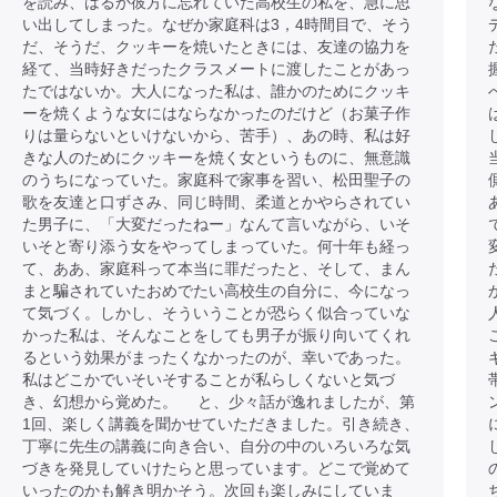
を読み、はるか彼方に忘れていた高校生の私を、急に思
い出してしまった。なぜか家庭科は3，4時間目で、そう
だ、そうだ、クッキーを焼いたときには、友達の協力を
経て、当時好きだったクラスメートに渡したことがあっ
たではないか。大人になった私は、誰かのためにクッキ
ーを焼くような女にはならなかったのだけど（お菓子作
りは量らないといけないから、苦手）、あの時、私は好
きな人のためにクッキーを焼く女というものに、無意識
のうちになっていた。家庭科で家事を習い、松田聖子の
歌を友達と口ずさみ、同じ時間、柔道とかやらされてい
た男子に、「大変だったねー」なんて言いながら、いそ
いそと寄り添う女をやってしまっていた。何十年も経っ
て、ああ、家庭科って本当に罪だったと、そして、まん
まと騙されていたおめでたい高校生の自分に、今になっ
て気づく。しかし、そういうことが恐らく似合っていな
かった私は、そんなことをしても男子が振り向いてくれ
るという効果がまったくなかったのが、幸いであった。
私はどこかでいそいそすることが私らしくないと気づ
き、幻想から覚めた。 と、少々話が逸れましたが、第
1回、楽しく講義を聞かせていただきました。引き続き、
丁寧に先生の講義に向き合い、自分の中のいろいろな気
づきを発見していけたらと思っています。どこで覚めて
いったのかも解き明かそう。次回も楽しみにしていま