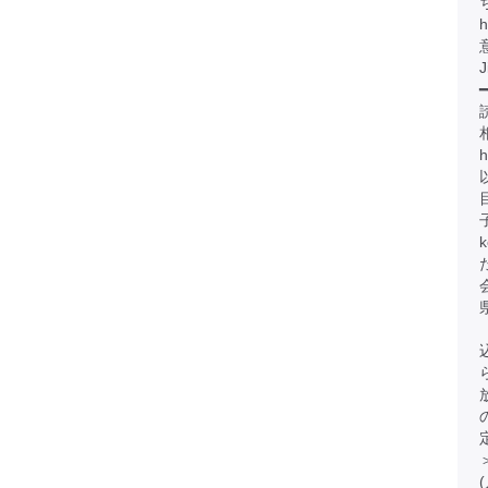
h
J
━
h