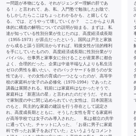
ー問題が本物になる。それがジェンダー理解の肝であ
る！」と言われて、あ、私、入門塾で勉強したお陰で、
もしかしたらここはちょっとわかるかも、と嬉しくな
る。 では、どうやって壊していくか？ ここからより具
体的に構造の解明についての説明が始まる。まずは、私
達が知っている性別分業が生じたのは、高度経済成長期
（1955-1973）が原点だったという。国民は戸主と家族
から成ると謳う旧民法からすれば、戦後女性が法的権利
を手にしていたものの、高度経済成長期に性別分業がリ
バイバル。仕事男と家事女に分けることが産業界に都合
よく、合理的だった。企業は中途半端な人よりも私生活
ゼロの男性を雇いたい。そのバックヤードを担うのが女
性であり、その女性の育成の一つとなったのが、高等学
校の家庭科が女子のみ必修化（1970-1994）であったと
講義は展開される。戦前には家庭科はなかったそうで、
家庭科は「新憲法の星」と言われたのだそうだ。それま
で家制度の中に閉じ込められていた女性は、日本国憲法
のもと、民主的な家庭の建設を行う存在として認定さ
れ、高度成長期とともに、そうした女性を育てる家庭科
が高等学校では女子のみ導入された。 私は都立の共学
に通っていた。チャットに入った、「お昼に男子に家庭
科で作ったお菓子をあげていた」というようなコメント