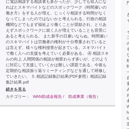
に電話相談する相談者も多かったが、少しでも収入にな
ればとスキマバイトなどのスポックワーク（時間雇いの
働き方）をする人が増え、じっくり相談する時間がなく
なってしまったのではないかと考えられる。行政の相談
機関などでもまず福祉より働くことが奨励され、とりあ
えずスポックワークに就く人が増えていることも背景に
あると考えられる。 また新手の日雇いならぬ、時間雇い
のスキマバイトは労働者の権利が十分尊重されていると
は言えず、様々な権利侵害が起きている。スキマバイト
で働く人への支援を考えていく必要がある。 ④ 相談スキ
ルの向上 人間関係の相談が相変わらず多いが、どのよう
に対応して支援していくかは難しい課題である。今後も
定期的な相談振り返りミーティングなどを通して研修し
ていきたい。 ５.相談記録集計結果(PDF参照）相談記録
集計結果.pdf
続きを見る
カテゴリー：
WAN助成金報告
/
助成事業（報告）
h