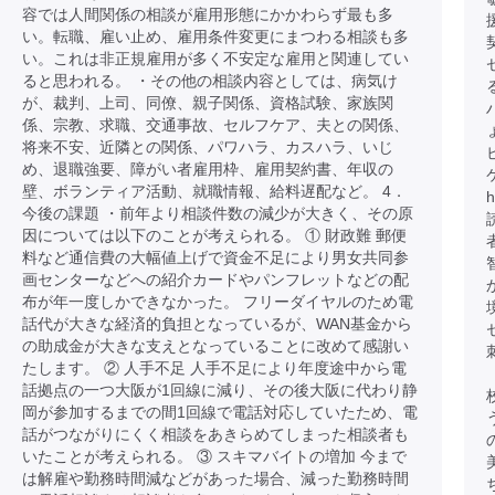
容では人間関係の相談が雇用形態にかかわらず最も多
い。転職、雇い止め、雇用条件変更にまつわる相談も多
い。これは非正規雇用が多く不安定な雇用と関連してい
ると思われる。 ・その他の相談内容としては、病気け
が、裁判、上司、同僚、親子関係、資格試験、家族関
ハ
係、宗教、求職、交通事故、セルフケア、夫との関係、
将来不安、近隣との関係、パワハラ、カスハラ、いじ
め、退職強要、障がい者雇用枠、雇用契約書、年収の
壁、ボランティア活動、就職情報、給料遅配など。 4．
h
今後の課題 ・前年より相談件数の減少が大きく、その原
因については以下のことが考えられる。 ① 財政難 郵便
料など通信費の大幅値上げで資金不足により男女共同参
画センターなどへの紹介カードやパンフレットなどの配
布が年一度しかできなかった。 フリーダイヤルのため電
話代が大きな経済的負担となっているが、WAN基金から
の助成金が大きな支えとなっていることに改めて感謝い
たします。 ② 人手不足 人手不足により年度途中から電
話拠点の一つ大阪が1回線に減り、その後大阪に代わり静
岡が参加するまでの間1回線で電話対応していたため、電
話がつながりにくく相談をあきらめてしまった相談者も
いたことが考えられる。 ③ スキマバイトの増加 今まで
は解雇や勤務時間減などがあった場合、減った勤務時間