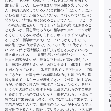
円安、エネルギー危機、イラン戦争などの影響もあり、
生活が苦しい人、仕事や住まいや関係性を失っている
人、体調が悪化している人など女性の「はたらく」にか
2
かわる困りごとが後をたたないが、それらをていねいに
聞き取り、情報提供に努めることができた。 ・リピータ
ーの相談が数名おり、同じような話題を繰り返されるこ
とも多いが、回を重ねるうちに相談者の声のトーンが明
るくなってくるのが感じられる。ホットラインで話をす
ることが、相談者の支えになっているかもしれない。 ・
年齢別では40代が最多で、次いで50代、60代が多い。若
いSNS世代は電話相談には抵抗を感じる人が多いのも一
員と考えられる。 ・雇用形態では短時間パート、次に正
社員の相談が多いが、最近は正社員の相談が増えてい
る。無職の相談も多いが、内訳は失業中、求職中、専業
主婦となっている。 ・氷河期世代で長年正社員として勤
めてきたが、仕事を干され退職勧奨的な対応で心身に問
題を抱えているケースが増えてきた。女性活用が叫ばれ
るが、企業の女性の管理職ポストはまだ少なく、解雇と
いう会社の評判に影響する対応は躊躇されるので自主退
社を促しているのではないかとも推察される。 ・勤続年
数では1年未満が最も多く、次いで1年以上5年未満で、5
h
年未満がほとんどで、相談者のほとんどが不安定な非正
規雇用であることと関連していると思われる。 ・相談内