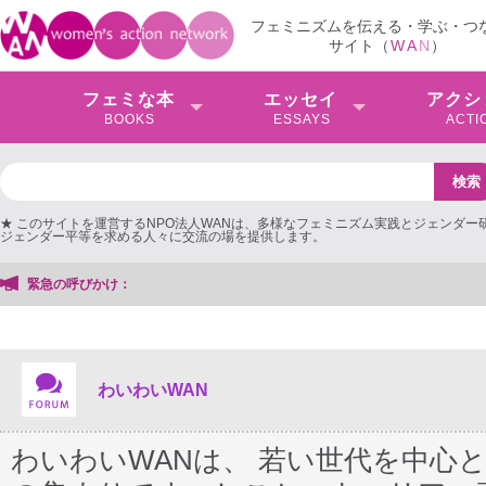
フェミニズムを伝える・学ぶ・つ
サイト（
W
A
N
）
フェミな本
エッセイ
アクシ
BOOKS
ESSAYS
ACTI
★ このサイトを運営するNPO法人WANは、多様なフェミニズム実践とジェンダー
ジェンダー平等を求める人々に交流の場を提供します。
緊急の呼びかけ：
【抗議文】2026年3月13日第6次男女共同参画基本計画の
わいわいWAN
わいわいWANは、 若い世代を中心