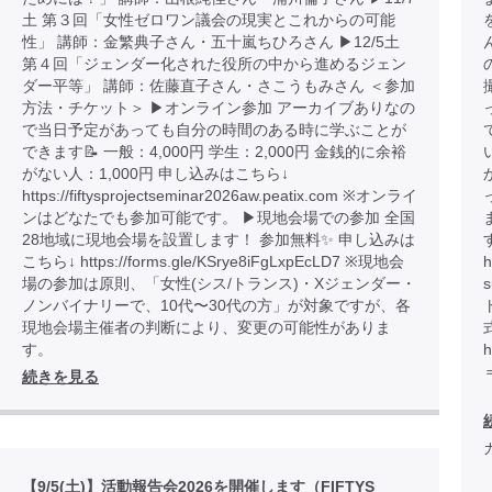
土 第３回「女性ゼロワン議会の現実とこれからの可能
性」 講師：金繁典子さん・五十嵐ちひろさん ▶︎12/5土
第４回「ジェンダー化された役所の中から進めるジェン
ダー平等」 講師：佐藤直子さん・さこうもみさん ＜参加
方法・チケット＞ ▶︎オンライン参加 アーカイブありなの
で当日予定があっても自分の時間のある時に学ぶことが
できます📝 一般：4,000円 学生：2,000円 金銭的に余裕
がない人：1,000円 申し込みはこちら↓
https://fiftysprojectseminar2026aw.peatix.com ※オンライ
ンはどなたでも参加可能です。 ▶︎現地会場での参加 全国
28地域に現地会場を設置します！ 参加無料✨ 申し込みは
こちら↓ https://forms.gle/KSrye8iFgLxpEcLD7 ※現地会
h
場の参加は原則、「女性(シス/トランス)・Xジェンダー・
ノンバイナリーで、10代〜30代の方」が対象ですが、各
現地会場主催者の判断により、変更の可能性がありま
す。
h
続きを見る
【9/5(土)】活動報告会2026を開催します（FIFTYS