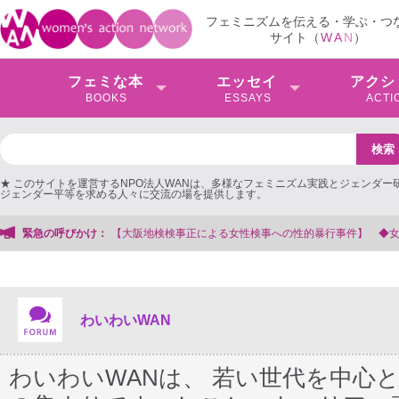
フェミニズムを伝える・学ぶ・つ
サイト（
W
A
N
）
フェミな本
エッセイ
アクシ
BOOKS
ESSAYS
ACTI
★ このサイトを運営するNPO法人WANは、多様なフェミニズム実践とジェンダー
ジェンダー平等を求める人々に交流の場を提供します。
る会事務局
緊急の呼びかけ：
わいわいWAN
わいわいWANは、 若い世代を中心