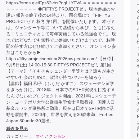
https://forms.gle/Fps52vhsPngLLYTVA ＝＝＝＝＝＝＝＝
＝＝＝＝＝＝＝ ◆FIFTYS PROJECTゼミ 現地参加のお
誘い 報告会終了後の14時より、同会場にて「FIFTYS
PROJECTゼミ 秋冬 第1回」を開催いたします。 本ゼミ
は、ジェンダー平等について基礎から学び、ともに考え
るコミュニティとして毎年実施している勉強会です。 現
地ではどなたでも無料でご参加いただけますので、お時
間の許す方はぜひ続けてご参加ください。 オンライン参
加はこちらから▶︎
https://fiftysprojectseminar2026aw.peatix.com/ 【日時】
9月5日(土) 14:00-15:30 FIFTYS PROJECTゼミ 第1回
【テーマ】「そもそもジェンダー平等とは？誰もが生き
やすい社会のために、政治が持つパワーを知ろう！」
【講師】福田 和子（ふくだ かずこ） スウェーデン留学
をきっかけに、2018年、日本でのSRHR実現を目指す＃
なんでないのプロジェクトを開始。2021年にスウェーデ
ン・ヨーテボリ大学公衆衛生学修士号取得後、国連人口
基金ルワンダ事務所に勤務。現在は日本でSRHR軸に活
動を展開中。2023年、世界を変える30歳未満、Forbes
Japan 30under30選出。
続きを見る
カテゴリー：
マイアクション