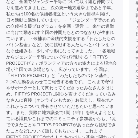
など、全国でジェンダー平等について取り組む仲間づく
りを進めてきました。 次の統一地方選挙まであと半年。
私たちは100名の候補者擁立という大きな目標を掲げ、
日々活動に邁進しています。 ・「ジェンダー平等のため
の立候補支援プログラム」を企画・運営し、来年の選挙
に向けて動き出す全国の仲間たちとのつながりが生まれ
ています。 ・候補者に金銭的支援をする「わたしたちの
バトン基金」など、次に挑戦する人たちへとバトンをつ
なぐ仕組みも、少しずつ形になってきました。 ・各地域
からジェンダー平等について学び行動する「FIFTYS
PROJECTゼミ」ボランティアの方々の協力による現地会
場が全国で28会場となり、広がっています。 今回は、
「FIFTYS PROJECT」と「わたしたちのバトン基金」、
2つの活動をあわせてご報告する会です。 これまで寄付
やサポーターとして関わってくださったみなさんをはじ
め、FIFTYS PROJECTに関心を寄せてくださっているみ
なさんに直接（オンラインも含め）お伝えし、現在地と
これからについて共有させていただきたいと思っていま
す。 また、実際に地方議会で1期（4年）を終えようとし
ている議員やこれまでのコミュニティ参加者からも、1期
でできたことやFIFTYS PROJECTがあったから挑戦でき
たことなどについて話してもらいます。 これまで
FIFTYS PROJECTやわたしたちのバトン基金に関わって