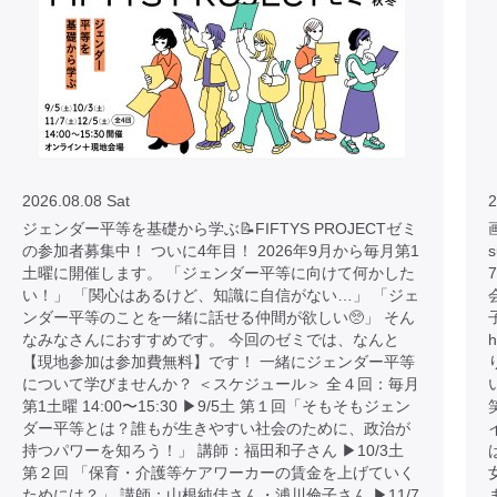
2026.08.08 Sat
2
ジェンダー平等を基礎から学ぶ📝FIFTYS PROJECTゼミ
画
の参加者募集中！ ついに4年目！ 2026年9月から毎月第1
土曜に開催します。 「ジェンダー平等に向けて何かした
い！」 「関心はあるけど、知識に自信がない…」 「ジェ
ンダー平等のことを一緒に話せる仲間が欲しい🥺」 そん
なみなさんにおすすめです。 今回のゼミでは、なんと
h
【現地参加は参加費無料】です！ 一緒にジェンダー平等
について学びませんか？ ＜スケジュール＞ 全４回：毎月
第1土曜 14:00〜15:30 ▶︎9/5土 第１回「そもそもジェン
ダー平等とは？誰もが生きやすい社会のために、政治が
持つパワーを知ろう！」 講師：福田和子さん ▶︎10/3土
第２回 「保育・介護等ケアワーカーの賃金を上げていく
ためには？」 講師：山根純佳さん・浦川倫子さん ▶︎11/7