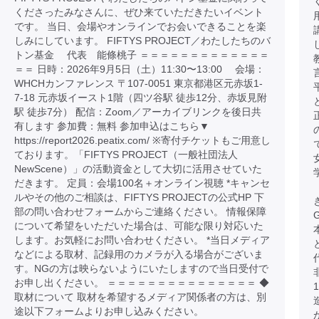
くださったみなさんに、ぜひ来ていただきたいイベント
です。 当日、会場やオンラインでお会いできることを楽
しみにしています。 FIFTYS PROJECT／わたしたちのバ
トン基金 代表 能條桃子 ＝＝＝＝＝＝＝＝＝＝＝＝＝
＝＝ 日時：2026年9月5日（土）11:30〜13:00 会場：
WHCHカンファレンス 〒107-0051 東京都港区元赤坂1-
7-18 元赤坂イースト1階（四ツ谷駅 徒歩12分、赤坂見附
駅 徒歩7分） 配信：Zoom／アーカイブリンクを後日共
有します 参加費：無料 参加申込はこちら▼
https://report2026.peatix.com/ ※寄付チケットもご用意し
ております。「FIFTYS PROJECT（一般社団法人
NewScene）」の活動資金として大切に活用させていた
だきます。 定員：会場100名＋オンライン視聴 *キャンセ
ルやその他のご相談は、FIFTYS PROJECTの公式HP 下
部の問い合わせフォームからご連絡ください。 情報保障
について希望をいただいた場合は、可能な限り対応いた
します。お気軽にお問い合わせください。 *当日メディア
などによる取材、記録用のカメラが入る場合がございま
す。NGの方は映らないようにいたしますので当日受付で
お申し出ください。 ＝＝＝＝＝＝＝＝＝＝＝＝＝＝＝ ◆
取材について 取材を希望するメディア関係者の方は、別
途以下フォームよりお申し込みください。