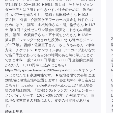
第1土曜 14:00〜15:30 ▶︎9/5土 第１回「そもそもジェン
ダー平等とは？誰もが生きやすい社会のために、政治が
持つパワーを知ろう！」 講師：福田和子さん ▶︎10/3土
第２回 「保育・介護等ケアワーカーの賃金を上げていく
ためには？」 講師：山根純佳さん・浦川倫子さん ▶︎11/7
土 第３回「女性ゼロワン議会の現実とこれからの可能
性」 講師：金繁典子さん・五十嵐ちひろさん ▶︎12/5土
2
第４回「ジェンダー化された役所の中から進めるジェン
ダー平等」 講師：佐藤直子さん・さこうもみさん ＜参加
画
方法・チケット＞ ▶︎オンライン参加 アーカイブありなの
で当日予定があっても自分の時間のある時に学ぶことが
できます📝 一般：4,000円 学生：2,000円 金銭的に余裕
がない人：1,000円 申し込みはこちら↓
https://fiftysprojectseminar2026aw.peatix.com ※オンライ
h
ンはどなたでも参加可能です。 ▶︎現地会場での参加 全国
28地域に現地会場を設置します！ 参加無料✨ 申し込みは
こちら↓ https://forms.gle/KSrye8iFgLxpEcLD7 ※現地会
場の参加は原則、「女性(シス/トランス)・Xジェンダー・
ノンバイナリーで、10代〜30代の方」が対象ですが、各
現地会場主催者の判断により、変更の可能性がありま
す。
続きを見る