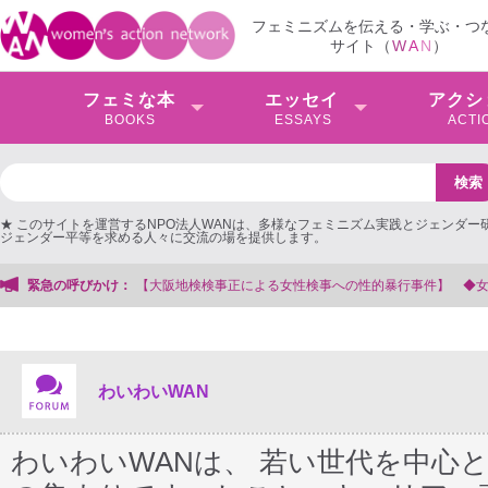
フェミニズムを伝える・学ぶ・つ
サイト（
W
A
N
）
フェミな本
エッセイ
アクシ
BOOKS
ESSAYS
ACTI
★ このサイトを運営するNPO法人WANは、多様なフェミニズム実践とジェンダー
ジェンダー平等を求める人々に交流の場を提供します。
による女性検事への性的暴行事件】 ◆女性検事を支援する会事務局
緊急の呼びかけ：
わいわいWAN
わいわいWANは、 若い世代を中心