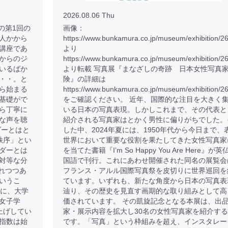
2026.08.06 Thu
の第1回の
画像：
人かから
https://www.bunkamura.co.jp/museum/exhibition/2
講座であ
より
からのジ
https://www.bunkamura.co.jp/museum/exhibition/2
いるばか
より転載 写真展『まなざしの奇跡 日本女性写真
・・。と
険』の詳細は
ら始まる
https://www.bunkamura.co.jp/museum/exhibition/26
基礎がで
をご確認ください。 近年、国際的な注目を大きく
ら丁寧に
いる日本の写真表現。しかしこれまで、その代表と
な声を聴
紹介される写真家はとかく男性に偏りがちでした。
ダーとはと
した中、2024年夏には、1950年代から今日まで、
秩序」とい
世界において重要な役割を果たしてきた女性写真家
ダーとは
を当てた書籍『I’m So Happy You Are Here』が英
対等な分
国語で刊行。これにあわせ開催された同名の展覧会
れつつあ
フランス・アルル国際写真祭を皮切りに世界巡回を
いうこ
ています。いずれも、新たな角度から日本の写真表
のに、大学
辿り、その歴史を見直す画期的な取り組みとして高
女子学
価されています。 その凱旋記念となる本展は、出
上げしてい
家・展示内容を拡大し30名の女性写真家を紹介す
指数は始
です。「写真」という枠組みを超え、インスタレー