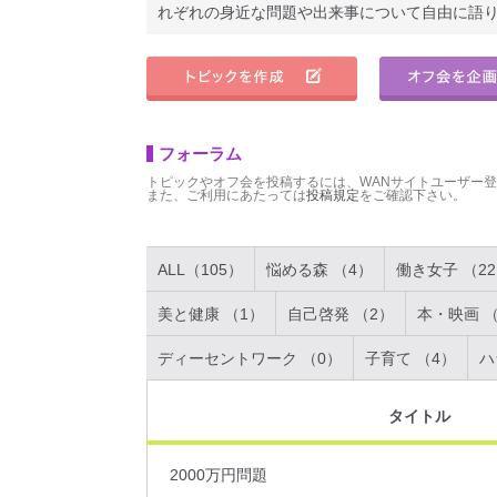
れぞれの身近な問題や出来事について自由に語
フォーラム
トピックやオフ会を投稿するには、WANサイトユーザー
また、ご利用にあたっては
投稿規定
をご確認下さい。
ALL（105）
悩める森 （4）
働き女子 （2
美と健康 （1）
自己啓発 （2）
本・映画 （
ディーセントワーク （0）
子育て （4）
ハ
タイトル
2000万円問題