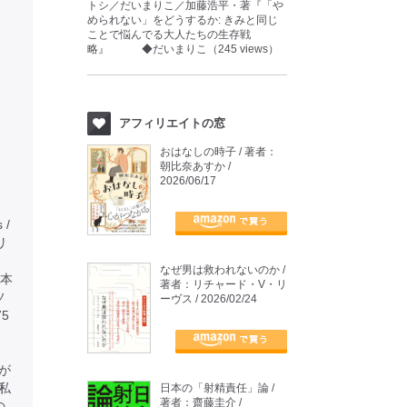
トシ／だいまりこ／加藤浩平・著『「や
められない」をどうするか: きみと同じ
ことで悩んでる大人たちの生存戦
略』 ◆だいまりこ（245 views）
アフィリエイトの窓
おはなしの時子 / 著者：
朝比奈あすか /
2026/06/17
 /
タリ
なぜ男は救われないのか /
本
著者：リチャード・V・リ
ソ
ーヴス / 2026/02/24
5
が
私
日本の「射精責任」論 /
著者：齋藤圭介 /
の