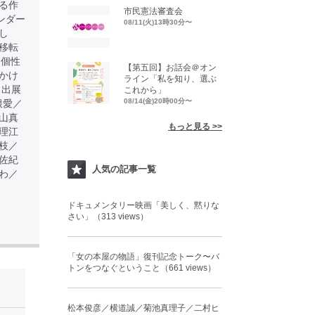
る作
市民憲法審査会
ンダー
08/11(火)13時30分〜
し
移転
る個性
【第五回】お話会＠オン
かけ
ライン「私を知り、選ぶ
 出展
これから」
08/14(金)20時00分〜
根愛／
山真
もっと見る >>
理江
枝／
佐紀
人気の記事一覧
わ／
ドキュメンタリー映画「美しく、黙りな
さい」（313 views）
「女の本屋の物語」復刊記念トーク〜バ
トンをつなぐということ（661 views）
松本俊彦／横道誠／菊池真理子／二村ヒ