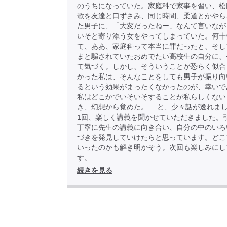
のうちになっていた。家庭科で家事を習い、松
歌を友達と口ずさみ、同じ時間、柔道とかやら
た男子に、「大変だったねー」なんて言いなが
いそと寄り添う女をやってしまっていた。何十
て、ああ、家庭科って本当に罪だったと、そし
まと騙されていたおめでたい高校生の自分に、
て気づく。しかし、そういうことが恐らく似合
かった私は、そんなことをしても男子が振り向
るという効果がまったくなかったのが、幸いで
私はどこかでいそいそすることが私らしくない
き、幻想から覚めた。 と、少々話が逸れま
1回、楽しく講義を聞かせていただきました。
丁寧に先生の講義に向き合い、自分の中のいろ
づきを発見していけたらと思っています。どこ
いったのかも解き明かそう。次回も楽しみにし
す。
続きを見る