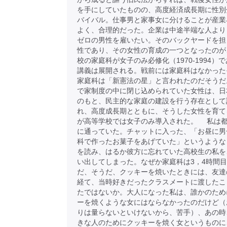
を手にしていたものの、高度経済成長期に性別
バイバル。仕事男と家事女に分けることが産業
よく、合理的だった。企業は中途半端な人より
ゼロの男性を雇いたい。そのバックヤードを担
性であり、その女性の育成の一つとなったのが
校の家庭科が女子のみ必修化（1970-1994）
講義は展開される。戦前には家庭科はなかった
家庭科は「新憲法の星」と言われたのだそうだ
で家制度の中に閉じ込められていた女性は、日
のもと、民主的な家庭の建設を行う存在として
れ、高度成長期とともに、そうした女性を育て
が高等学校では女子のみ導入された。 私は
に通っていた。チャットに入った、「お昼に男
科で作ったお菓子をあげていた」というような
を読み、はるか彼方に忘れていた高校生の私を
い出してしまった。なぜか家庭科は3，4時間
だ、そうだ、クッキーを焼いたときには、友達
経て、当時好きだったクラスメートに渡したこ
たではないか。大人になった私は、誰かのため
ーを焼くような女にはならなかったのだけど（
りは量らないといけないから、苦手）、あの時
きな人のためにクッキーを焼く女というものに