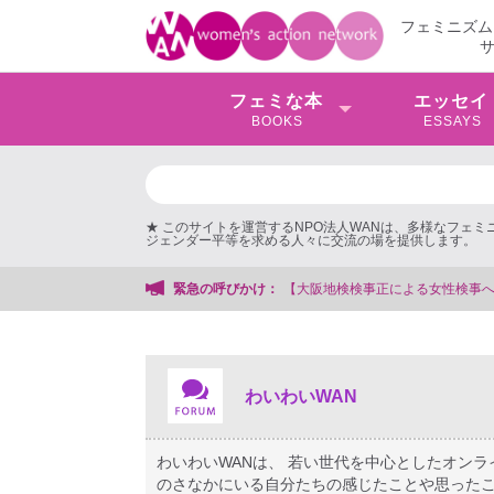
フェミニズム
フェミな本
エッセイ
BOOKS
ESSAYS
★ このサイトを運営するNPO法人WANは、多様なフェ
ジェンダー平等を求める人々に交流の場を提供します。
する会事務局
緊急の呼びかけ：
わいわいWAN
わいわいWANは、 若い世代を中心としたオン
のさなかにいる自分たちの感じたことや思ったこ