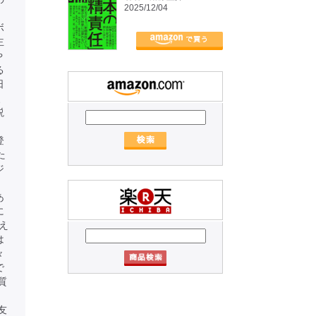
2025/12/04
ボ
主
や
る
日
、
説
、
登
た
ジ
あ
に
え
は
々
で
質
友