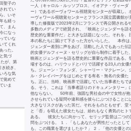
田聖子の
一人（キャロル・ルッソプロス、イオアナ・ヴィーダ
されてい
ー）であるボーヴォワール視聴覚センターが収蔵し、
ら、いそ
ーヴォワール視聴覚センターとフランス国立図書館が
年も経っ
導した修復版で2023年2月にフランスで再公開される
て、まん
多数のメディアで絶賛され、「映画とジェンダーを語
今になっ
歴史的な重要作だ」と大きな話題になった。それを、
っていな
本の私たちに届けて下さった方がいらした。 本作は
いてくれ
ジェンダー差別に声をあげ、活動した人でもあった伝
あった。
的女優デルフィーヌ・セリッグが自ら制作に着手した
と気づ
映画とジェンダーを語る歴史的に重要な作品である。
したが、第
場するのは、ハリウッドとパリで活躍する23人の女優
引き続き、
ち。ジェーン・フォンダ、シャーリー・マクレーン、
いろな気
ル・クレイバーグをはじめとする有名・無名の女優た
で覚めて
ち。正に、当時、映画界で活躍していた当事者たちで
ていま
る。そう、これは「当事者語りのドキュメンタリー」
他ならない。 50年前、強固な男社会の中で女性が抱
させられている疑問や違和感を彼らにぶつけることに
大きなリスクがあった筈だ。それをものともせず、堂
と「否」を唱えた彼女たちは、紛れもなく勇気のヒト
ある。 彼女たちに向かって、セリッグ監督は二つの
問をぶつける。 １．「もしあなたが男性だったとして
も、この職業を選びましたか？」 ２．「他の女優との