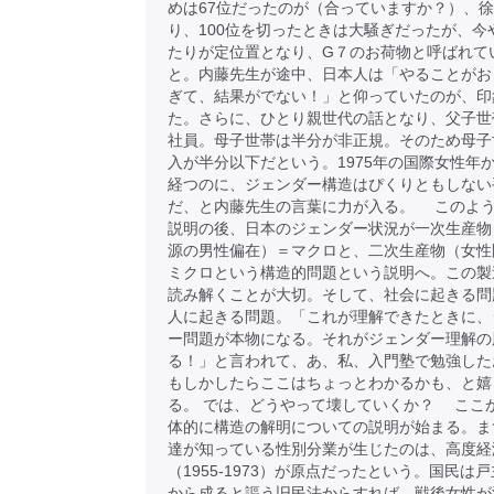
めは67位だったのが（合っていますか？）、
り、100位を切ったときは大騒ぎだったが、今や
たりが定位置となり、G７のお荷物と呼ばれて
と。内藤先生が途中、日本人は「やることがお
ぎて、結果がでない！」と仰っていたのが、印
た。さらに、ひとり親世代の話となり、父子世
社員。母子世帯は半分が非正規。そのため母子
入が半分以下だという。1975年の国際女性年か
経つのに、ジェンダー構造はぴくりともしない
だ、と内藤先生の言葉に力が入る。 このよ
説明の後、日本のジェンダー状況が一次生産物
源の男性偏在）＝マクロと、二次生産物（女性
ミクロという構造的問題という説明へ。この製
読み解くことが大切。そして、社会に起きる問
人に起きる問題。「これが理解できたときに、
ー問題が本物になる。それがジェンダー理解の
る！」と言われて、あ、私、入門塾で勉強した
もしかしたらここはちょっとわかるかも、と嬉
る。 では、どうやって壊していくか？ ここ
体的に構造の解明についての説明が始まる。ま
達が知っている性別分業が生じたのは、高度経
（1955-1973）が原点だったという。国民は
から成ると謳う旧民法からすれば、戦後女性が