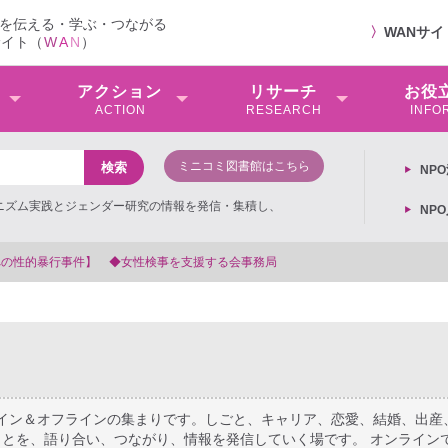
を伝える・学ぶ・つながる
〉
WANサ
サイト（
W
A
N
）
アクション
リサーチ
お役
ACTION
RESEARCH
INFO
ミニコミ図書館はこちら
NP
ミニズム実践とジェンダー研究の情報を発信・集積し、
NP
【抗議文】2026年3月13日第6次男女共同参画基本計画の閣議決
ライン＆オフラインの集まりです。しごと、キャリア、恋愛、結婚、出産
とを、語り合い、つながり、情報を発信していく場です。 オンライン