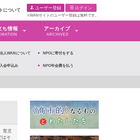
ユーザー登録
ログイン
イトについて
※WANサイトのユーザー登録は無料です。
⽴ち情報
アーカイブ
RMATION
ARCHIVES
O法⼈WANについて
NPOに寄付をする
O入会申込み
NPO年会費を払う
定への抗議文 ◆女性差別撤廃条約実現アクション 亀永能布子
、育児
ではそ