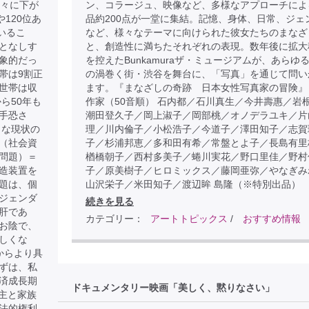
徐々に下が
ン、コラージュ、映像など、多様なアプローチによ
120位あ
品約200点が一堂に集結。記憶、身体、日常、ジェ
いるこ
など、様々なテーマに向けられた彼女たちのまなざ
となしす
と、創造性に満ちたそれぞれの表現。数年後に拡大
象的だっ
を控えたBunkamuraザ・ミュージアムが、あらゆ
帯は9割正
の渦巻く街・渋谷を舞台に、「写真」を通じて問い
世帯は収
ます。『まなざしの奇跡 日本女性写真家の冒険』
ら50年も
作家（50音順） 石内都／石川真生／今井壽惠／岩
手恐さ
潮田登久子／岡上淑子／岡部桃／オノデラユキ／片
うな現状の
理／川内倫子／小松浩子／今道子／澤田知子／志賀
（社会資
子／杉浦邦恵／多和田有希／常盤とよ子／長島有里
問題）＝
楢橋朝子／西村多美子／蜷川実花／野口里佳／野村
造装置を
子／原美樹子／ヒロミックス／藤岡亜弥／やなぎみ
題は、個
山沢栄子／米田知子／渡辺眸 島隆（※特別出品）
ジェンダ
続きを見る
肝であ
カテゴリー：
アートトピックス
/
おすすめ情報
お陰で、
しくな
からより具
ずは、私
済成長期
ドキュメンタリー映画「美しく、黙りなさい」
戸主と家族
法的権利