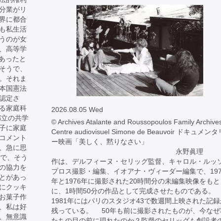
分業がリ
界に都合
も私生活
うのが女
、高等学
であったと
そうで、
。それま
本国憲法
認定さ
る家庭科
2026.08.05 Wed
都立の共学
© Archives Atalante and Roussopoulos Family Archives
子に家庭
Centre audiovisuel Simone de Beauvoir ドキュメン
コメント
ー映画「美しく、黙りなさい」
、急に思
永野眞理 
目で、そう
作は、デルフィーヌ・セリッグ監督、キャロル・ルッ
の協力を
プロス撮影・編集、イオアナ・ヴィーダー編集で、197
とがあっ
年と1976年に撮影された20時間分の未編集映像をもと
にクッキ
に、1時間50分の作品として完成させたものである。
お菓子作
1981年にはパリのスタジオ43で数週間上映された記録
、私は好
残っている。 50年も前に撮影されたものが、今なぜ
、無意識
たちの目の前に現れたのか？監督のセリッグも創設者