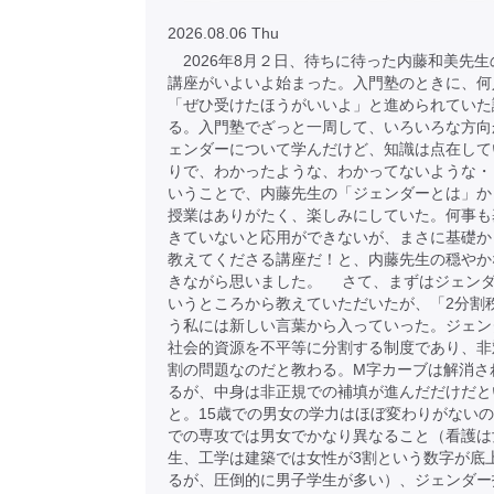
2026.08.06 Thu
2026年8月２日、待ちに待った内藤和美先生
講座がいよいよ始まった。入門塾のときに、何
「ぜひ受けたほうがいいよ」と進められていた
る。入門塾でざっと一周して、いろいろな方向
ェンダーについて学んだけど、知識は点在して
りで、わかったような、わかってないような・
いうことで、内藤先生の「ジェンダーとは」か
授業はありがたく、楽しみにしていた。何事も
きていないと応用ができないが、まさに基礎か
教えてくださる講座だ！と、内藤先生の穏やか
きながら思いました。 さて、まずはジェン
いうところから教えていただいたが、「2分割
う私には新しい言葉から入っていった。ジェン
社会的資源を不平等に分割する制度であり、非
割の問題なのだと教わる。M字カーブは解消さ
るが、中身は非正規での補填が進んだだけだと
と。15歳での男女の学力はほぼ変わりがない
での専攻では男女でかなり異なること（看護は
生、工学は建築では女性が3割という数字が底
るが、圧倒的に男子学生が多い）、ジェンダー