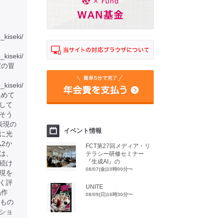
6_kiseki/
6_kiseki/
家の冒
_kiseki/
集めて
して
そう
表現の
イベント情報
に光
仏2か
FCT第27回メディア・リ
は、
テラシー研修セミナー
『生成AI』の
続け
08/07(金)10時00分〜
現を
く評
UNITE
品作
08/09(日)16時30分〜
るもの
ショ