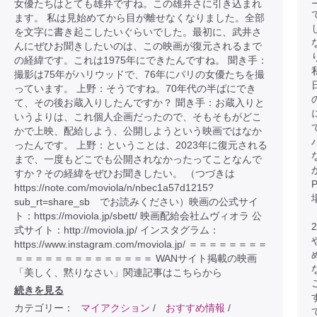
女優たちはとても雄弁ですね。この雄弁さに引き込まれ
ます。 私は見始めてから目が離せなくなりました。全部
を文字に書き起こしたいぐらいでした。最初に、武井さ
んにぜひお聞きしたいのは、この映画が復元されるまで
の経緯です。これは1975年にできたんですね。 聞き手：
撮影は75年がハリウッドで、76年にパリの女優たちを撮
っています。 上野：そうですね。70年代の半ばにでき
て、その後お蔵入りしたんですか？ 聞き手：お蔵入りと
いうよりは、これ個人企画だったので、そもそもがどこ
かで上映、配給しよう、公開しようという映画ではなか
ったんです。 上野：ということは、2023年に復元される
まで、一度もどこでも公開されなかったってことなんで
すか？その経緯をぜひお聞きしたい。 （つづきは
https://note.com/moviola/n/nbec1a57d1215?
sub_rt=share_sb でお読みください）映画の公式サイ
ト：https://moviola.jp/sbett/ 映画配給会社ムヴィオラ 公
式サイト：http://moviola.jp/ インスタグラム：
https://www.instagram.com/moviola.jp/ ＝＝＝＝＝＝＝＝
＝＝＝＝＝＝＝＝＝＝＝＝＝＝ WANサイト掲載の映画
「美しく、黙りなさい」関連記事はこちらから
続きを見る
カテゴリー：
マイアクション
/
おすすめ情報
/