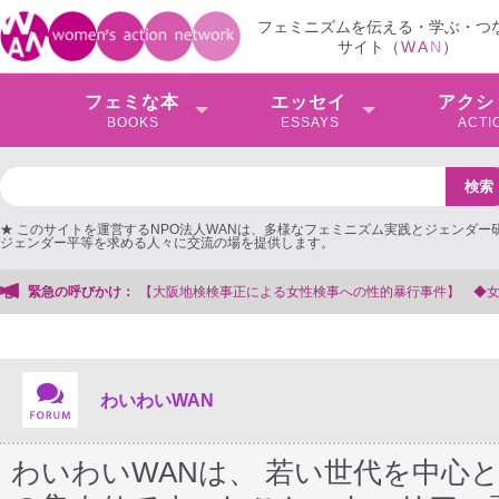
フェミニズムを伝える・学ぶ・つ
サイト（
W
A
N
）
フェミな本
エッセイ
アクシ
BOOKS
ESSAYS
ACTI
★ このサイトを運営するNPO法人WANは、多様なフェミニズム実践とジェンダー
ジェンダー平等を求める人々に交流の場を提供します。
】 ◆女性検事を支援する会事務局
緊急の呼びかけ：
わいわいWAN
わいわいWANは、 若い世代を中心