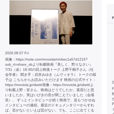
2026.08.07 Fri
画像：https://note.com/moviola/n/nbec1a57d1215?
sub_rt=share_sbより転載映画『美しく、黙りなさい』
7/31（金）18:30の回上映後トーク 上野千鶴子さん（社
会学者） 聞き手：武井みゆき（ムヴィオラ） トークの様
子は こちらからお読みいただけます 映画の公式サイト：
2
https://moviola.jp/sbett/画像：https://moviola.jp/sbett/よ
り転載上野：皆さん、映画はどうでしたか。退屈だと思
いましたか。実はいびきの音が聞こえていました（会場
笑）。 ずっとインタビューが続く映画で、息もつかせぬ
インタビューの連続。最近のドキュメンタリーからすれ
ば、芸がないといえば芸がない。でも、ここに出てくる