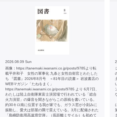
2026.08.09 Sun
2
画像：https://tanemaki.iwanami.co.jp/posts/9785より転
載平井和子 女性の軍事化 九条と女性自衛官とわたした
ち 『図書』2026年8月号 ＜81年目の読書＞ 岩波書店の
WEBマガジン「たねをまく」
https://tanemaki.iwanami.co.jp/posts/9785 より 6月7日、
わたしは陸上自衛隊東富士演習場で行われている「総合
火力演習」の爆音を聞きながらこの原稿を書いている。
約30キロ南に位置する我が家でも、ガラス窓が小刻みに
振動し、愛犬は部屋の隅で震えている。3月に配備された
「島嶼防衛用高速滑空弾」（長距離ミサイル）も初めて