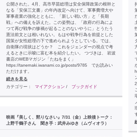
公開された。4月、高市早苗総理は安全保障政策の根幹と
なる「安保三文書」の年内改定へ向けて、軍事費増大や
軍事産業の強化とともに、「新しい戦い方」と「長期
戦」への備えを訴えた。この姿勢は、「政府の行為によ
つて再び戦争の惨禍が起ることのないやうに」とうたう
憲法前文とは相いれない。もはや戦争行為を前提とした
国策が女性総理の下で進められようとしている。では、
自衛隊の現状はどうか？ これをジェンダーの視点で考
えるときに示唆に富む本を紹介したい。 つづきは、 岩波
書店のWEBマガジン「たねをまく」
https://tanemaki.iwanami.co.jp/posts/9785 でお読みい
ただけます。
h
続きを見る
カテゴリー：
マイアクション
/
ブックガイド
こ
映画『美しく、黙りなさい』7/31（金）上映後トーク：
上野千鶴子さん 聞き手：武井みゆき（ムヴィオラ）