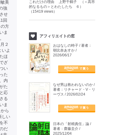
園敏美
これだけの理由 上野千鶴子 （＜高市
的なるもの＞とわたしたち ６）
の強
（15419 views）
させ
1回
りの方
いま
アフィリエイトの窓
す。
年8月２
おはなしの時子 / 著者：
よいよ
朝比奈あすか /
2026/06/17
たほ
でざ
つい
った
、内
なぜ男は救われないのか /
がた
著者：リチャード・V・リ
と応
ーヴス / 2026/02/24
さる
いま
ろから
新しい
を不
日本の「射精責任」論 /
のだ
著者：齋藤圭介 /
2025/12/04
は非