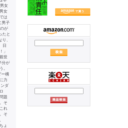
の男女
男女
では
に男子
たのが
ったと
なり、
、日
！」
親世
半分が
う。
ダー構
に力
ェンダ
ロ
問題
。そ
これ
。そ
、
ちょ