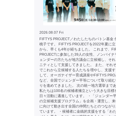
2026.08.07 Fri
FIFTYS PROJECT／わたしたちのバトン基金
桃子です。 FIFTYS PROJECTを2022年夏
から、早くも4年が経ちました。 これまで、FIF
PROJECTに参加した39人の女性、ノンバイナ
ェンダーの方たちが地方議会に立候補し、それ
ニティとして支援してきました。 また、それ
でこれから立候補する人たちを増やし、支援す
して、オーガナイザー育成講座やFIFTYS PRO
など、全国でジェンダー平等について取り組む
りを進めてきました。 次の統一地方選挙まで
私たちは100名の候補者擁立という大きな目標
日々活動に邁進しています。 ・「ジェンダー
の立候補支援プログラム」を企画・運営し、来
に向けて動き出す全国の仲間たちとのつながり
ています。 ・候補者に金銭的支援をする「わ