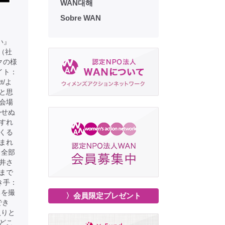
WAN대해
Sobre WAN
い』
ん（社
クの様
イト：
tt/よ
と思
会場
かせぬ
すれ
くる
まれ
。全部
井さ
まで
き手：
ちを撮
〉会員限定プレゼント
でき
入りと
どこ