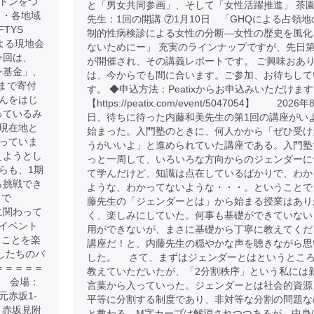
トンをつ
と「男女共同参画」、そして「女性活躍推進」 茶
 ・各地域
先生：1回の開講 ⑦1月10日 「GHQによる占領地
TYS
制的性病検診による女性の分断―女性の歴史を風化
よる現地会
ないためにー」 充実のラインナップですが、先日第
今回は、
が開催され、その講義レポートです。 ご興味おあ
トン基金」、
は、今からでも間に合います。ご参加、お待ちして
まで寄付
す。 ◆申込方法：Peatixからお申込みいただけま
んをはじ
【https://peatix.com/event/5047054】 2026
さっているみ
日、待ちに待った内藤和美先生の第1回の講座がい
現在地と
始まった。入門塾のときに、何人かから「ぜひ受け
っていま
うがいいよ」と進められていた講座である。入門塾
えようとし
っと一周して、いろいろな方向からのジェンダーに
らも、1期
て学んだけど、知識は点在しているばかりで、わか
から挑戦でき
ような、わかってないような・・・。ということで
まで
藤先生の「ジェンダーとは」から始まる授業はあり
金に関わって
く、楽しみにしていた。何事も基礎ができていない
イベント
用ができないが、まさに基礎から丁寧に教えてくだ
ることを楽
講座だ！と、内藤先生の穏やかな声を聴きながら思
たしたちのバ
した。 さて、まずはジェンダーとはというとこ
＝＝＝＝＝
教えていただいたが、「2分割秩序」という私には
00 会場：
言葉から入っていった。ジェンダーとは社会的資源
元赤坂1-
平等に分割する制度であり、非対等な分割の問題な
、赤坂見附
と教わる。M字カーブは解消されつつあるが、中身