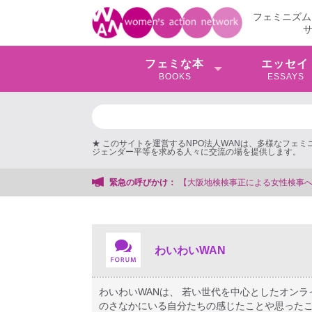
フェミニズム
フェミな本
エッセイ
BOOKS
ESSAYS
★ このサイトを運営するNPO法人WANは、多様なフェ
ジェンダー平等を求める人々に交流の場を提供します。
への性的暴行事件】 ◆女性検事を支援する会事務局
緊急の呼びかけ：
わいわいWAN
わいわいWANは、 若い世代を中心としたオン
のさなかにいる自分たちの感じたことや思ったこ