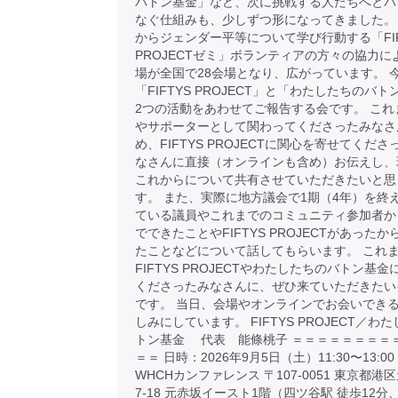
バトン基金」など、次に挑戦する人たちへとバ
なぐ仕組みも、少しずつ形になってきました。
からジェンダー平等について学び行動する「FIF
PROJECTゼミ」ボランティアの方々の協力に
場が全国で28会場となり、広がっています。 
「FIFTYS PROJECT」と「わたしたちのバ
2つの活動をあわせてご報告する会です。 これ
やサポーターとして関わってくださったみなさ
め、FIFTYS PROJECTに関心を寄せてくだ
なさんに直接（オンラインも含め）お伝えし、
これからについて共有させていただきたいと思
す。 また、実際に地方議会で1期（4年）を終
ている議員やこれまでのコミュニティ参加者か
でできたことやFIFTYS PROJECTがあった
たことなどについて話してもらいます。 これ
FIFTYS PROJECTやわたしたちのバトン基
くださったみなさんに、ぜひ来ていただきたい
です。 当日、会場やオンラインでお会いでき
しみにしています。 FIFTYS PROJECT／わ
トン基金 代表 能條桃子 ＝＝＝＝＝＝＝＝
＝＝ 日時：2026年9月5日（土）11:30〜13:
WHCHカンファレンス 〒107-0051 東京都港区
7-18 元赤坂イースト1階（四ツ谷駅 徒歩12分