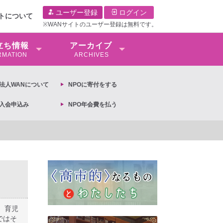
ユーザー登録
ログイン
イトについて
※WANサイトのユーザー登録は無料です。
⽴ち情報
アーカイブ
RMATION
ARCHIVES
O法⼈WANについて
NPOに寄付をする
O入会申込み
NPO年会費を払う
月13日第6次男女共同参画基本計画の閣議決定への抗議文 ◆女性差別撤廃条約実現アク
、育児
ではそ