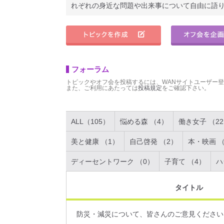
れぞれの身近な問題や出来事について自由に語
フォーラム
トピックやオフ会を投稿するには、WANサイトユーザー
また、ご利用にあたっては
投稿規定
をご確認下さい。
ALL（105）
悩める森 （4）
働き女子 （2
美と健康 （1）
自己啓発 （2）
本・映画 （
ディーセントワーク （0）
子育て （4）
ハ
タイトル
防災・減災について、皆さんのご意見ください