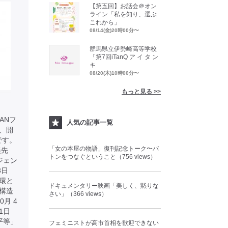
【第五回】お話会＠オン
ライン「私を知り、選ぶ
これから」
08/14(金)20時00分〜
群馬県立伊勢崎高等学校
「第7回iTanQ ア イ タ ン
キ
08/20(木)10時00分〜
もっと見る >>
ANフ
人気の記事一覧
、開
です。
「女の本屋の物語」復刊記念トーク〜バ
美先
トンをつなぐということ（756 views）
ジェン
23日
環と
ドキュメンタリー映画「美しく、黙りな
ー構造
さい」（366 views）
月 4
 1日
平等」
フェミニストが高市首相を歓迎できない