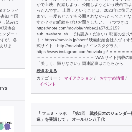
かで上映、配給しよう、公開しようという映画では
.com ※オンライ
ったんです。 上野：ということは、2023年に復元
参加 全国
まで、一度もどこでも公開されなかったってことな
申し込みは
すか？その経緯をぜひお聞きしたい。 （つづきは
D7 ※現地会
https://note.com/moviola/n/nbec1a57d1215?
ェンダー・
sub_rt=share_sb でお読みください）映画の公式
ですが、各
ト：https://moviola.jp/sbett/ 映画配給会社ムヴィ
ありま
式サイト：http://moviola.jp/ インスタグラム：
https://www.instagram.com/moviola.jp/ ＝＝＝
＝＝＝＝＝＝＝＝＝＝＝＝＝＝ WANサイト掲載の
「美しく、黙りなさい」関連記事はこちらから
続きを見る
カテゴリー：
マイアクション
/
おすすめ情報
/
イベント
TYS
『 フェミ・ラボ 「第1回 戦後日本のジェンダー
造」を受講して 』 オールセン八千代