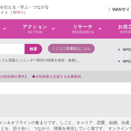
を伝える・学ぶ・つながる
〉
WANサ
サイト（
W
A
N
）
アクション
リサーチ
お役
ACTION
RESEARCH
INFO
ミニコミ図書館はこちら
NP
ミニズム実践とジェンダー研究の情報を発信・集積し、
NP
【抗議文】2026年3
ライン＆オフラインの集まりです。しごと、キャリア、恋愛、結婚、出産
とを、語り合い、つながり、情報を発信していく場です。 オンライン