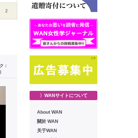
2
ーク：
）
〉WANサイトについて
About WAN
關於 WAN
关于WAN