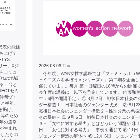
 代表の能條
に立ち上げて
TYS
リー、Xジ
2026.08.06 Thu
をコミュ
今年度、WAN女性学講座では『フェミ・ラボ（W
ぞれの地域
ェミニズムを学ぼう♬シリーズ）』第二期を企画し
る土台と
催しています。毎月 第一日曜日の18時からの開催
JECTゼミ
今年度の講義は、以下を予定しています。 内藤和
仲間づく
生：6回の開講予定： ① 8月 2日 戦後日本社会の
あと半年。
ダー構造１－日本社会のジェンダー状況－ ② 8月
を掲げ、
戦後日本社会のジェンダー構造２－性別分業の悪循
平等のため
その帰結－ ③ 9月 6日 戦後日本社会のジェンダ
年の選挙
３－「女性に対する暴力」とはどういう問題か ④ 10
が生まれ
日 「女性に対する暴力」－事例を通じて ⑤ 11日
たしたちの
ジェンダー構造の解体へ ⑥ 12月 6日「ジェンダー