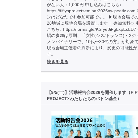
がない人：1,000円 申し込みはこちら↓
https://fiftysprojectseminar2026aw.peatix
ンはどなたでも参加可能です。 ▶︎現地会場での
28地域に現地会場を設置します！ 参加無料✨ 
こちら↓ https://forms.gle/KSrye8iFgLxpEcL
場の参加は原則、「女性(シス/トランス)・Xジ
ノンバイナリーで、10代〜30代の方」が対象
現地会場主催者の判断により、変更の可能性が
す。
続きを見る
【9/5(土)】活動報告会2026を開催します（FIF
PROJECT×わたしたちのバトン基金）