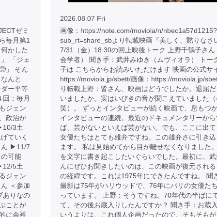
2026.08.07 Fri
JECTゼミ
画像：https://note.com/moviola/n/nbec1a57d1215?
から毎月第1
sub_rt=share_sbより転載映画『美しく、黙りなさ
て何かした
7/31（金）18:30の回上映後トーク 上野千鶴子さ
」 「ジェ
会学者） 聞き手：武井みゆき（ムヴィオラ） トー
」 そん
子は こちらからお読みいただけます 映画の公式サ
、なんと
https://moviola.jp/sbett/画像：https://moviola.jp/sbe
ンダー平等
り転載上野：皆さん、映画はどうでしたか。退屈だ
４回：毎月
いましたか。実はいびきの音が聞こえていました（
もそもジェン
笑）。 ずっとインタビューが続く映画で、息もつ
、政治が
インタビューの連続。最近のドキュメンタリーから
10/3土
ば、芸がないといえば芸がない。でも、ここに出て
上げていく
女優たちはとても雄弁ですね。この雄弁さに引き込
▶︎11/7
ます。 私は見始めてから目が離せなくなりました
らの可能
を文字に書き起こしたいぐらいでした。最初に、武
12/5土
んにぜひお聞きしたいのは、この映画が復元される
るジェン
の経緯です。これは1975年にできたんですね。 聞
ん ＜参加
撮影は75年がハリウッドで、76年にパリの女優た
ブありなの
っています。 上野：そうですね。70年代の半ばに
ぶことが
て、その後お蔵入りしたんですか？ 聞き手：お蔵
金銭的に余裕
いうよりは、これ個人企画だったので、そもそもが