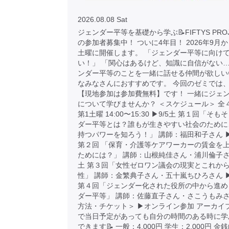
2026.08.08 Sat
ジェンダー平等を基礎から学ぶ📝FIFTYS PRO
の参加者募集中！ ついに4年目！ 2026年9月
土曜に開催します。 「ジェンダー平等に向け
い！」 「関心はあるけど、知識に自信がない…
ンダー平等のことを一緒に話せる仲間が欲しい
なみなさんにおすすめです。 今回のゼミでは
【現地参加は参加費無料】です！ 一緒にジェ
について学びませんか？ ＜スケジュール＞ 全
第1土曜 14:00〜15:30 ▶︎9/5土 第１回「そ
ダー平等とは？誰もが生きやすい社会のために
持つパワーを知ろう！」 講師：福田和子さん ▶︎
第２回 「保育・介護等ケアワーカーの賃金を
ためには？」 講師：山根純佳さん・浦川倫子さん 
土 第３回「女性ゼロワン議会の現実とこれか
性」 講師：金繁典子さん・五十嵐ちひろさん ▶︎
第４回「ジェンダー化された役所の中から進め
ダー平等」 講師：佐藤直子さん・さこうもみさ
方法・チケット＞ ▶︎オンライン参加 アーカイ
で当日予定があっても自分の時間のある時に学
できます📝 一般：4,000円 学生：2,000円 