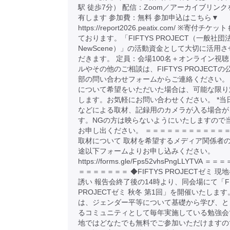
駅 徒歩7分） 配信：Zoom／アーカイブリン
有します 参加費：無料 参加申込はこちら▼
https://report2026.peatix.com/ ※寄付チ
ております。「FIFTYS PROJECT（一般社団
NewScene）」の活動資金として大切に活用
だきます。 定員：会場100名＋オンライン視聴
ルやその他のご相談は、FIFTYS PROJECTの
部の問い合わせフォームからご連絡ください。
について希望をいただいた場合は、可能な限り
します。お気軽にお問い合わせください。 *当
などによる取材、記録用のカメラが入る場合が
す。NGの方は映らないようにいたしますので
お申し出ください。 ＝＝＝＝＝＝＝＝＝＝＝＝
取材について 取材を希望するメディア関係者
途以下フォームよりお申し込みください。
https://forms.gle/Fps52vhsPngLLYTVA 
＝＝＝＝＝＝＝ ◆FIFTYS PROJECTゼミ 現
誘い 報告会終了後の14時より、同会場にて「FI
PROJECTゼミ 秋冬 第1回」を開催いたします
は、ジェンダー平等について基礎から学び、と
るコミュニティとして毎年実施している勉強会
地ではどなたでも無料でご参加いただけますの