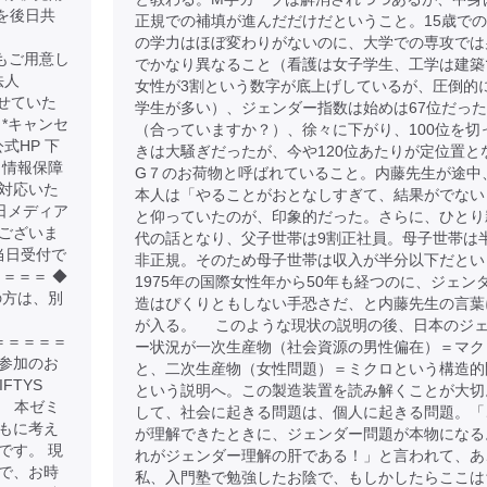
クを後日共
正規での補填が進んだだけだということ。15歳で
の学力はほぼ変わりがないのに、大学での専攻では
ケットもご用意し
でかなり異なること（看護は女子学生、工学は建築
法人
女性が3割という数字が底上げしているが、圧倒的
させていた
学生が多い）、ジェンダー指数は始めは67位だっ
 *キャンセ
（合っていますか？）、徐々に下がり、100位を切
公式HP 下
きは大騒ぎだったが、今や120位あたりが定位置と
 情報保障
G７のお荷物と呼ばれていること。内藤先生が途中
対応いた
本人は「やることがおとなしすぎて、結果がでない
日メディア
と仰っていたのが、印象的だった。さらに、ひとり
ございま
代の話となり、父子世帯は9割正社員。母子世帯は
当日受付で
非正規。そのため母子世帯は収入が半分以下だとい
＝＝＝ ◆
1975年の国際女性年から50年も経つのに、ジェン
の方は、別
造はぴくりともしない手恐さだ、と内藤先生の言葉
が入る。 このような現状の説明の後、日本のジ
＝＝＝＝＝＝＝＝
ー状況が一次生産物（社会資源の男性偏在）＝マク
地参加のお
と、二次生産物（女性問題）＝ミクロという構造的
FTYS
という説明へ。この製造装置を読み解くことが大切
。 本ゼミ
して、社会に起きる問題は、個人に起きる問題。「
もに考え
が理解できたときに、ジェンダー問題が本物になる
です。 現
れがジェンダー理解の肝である！」と言われて、あ
で、お時
私、入門塾で勉強したお陰で、もしかしたらここは