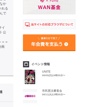
なか
される
んで
サイ
オラ 公
＝＝＝＝＝
映画
イベント情報
UNITE
08/09(日)16時30分〜
市民憲法審査会
構
08/11(火)13時30分〜