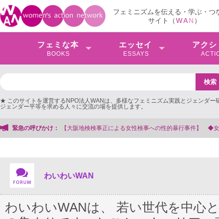
フェミニズムを伝える・学ぶ・つ
サイト（
W
A
N
）
フェミな本
エッセイ
アクシ
BOOKS
ESSAYS
ACTI
★ このサイトを運営するNPO法人WANは、多様なフェミニズム実践とジェンダー
ジェンダー平等を求める人々に交流の場を提供します。
務局
緊急の呼びかけ：
わいわいWAN
わいわいWANは、 若い世代を中心