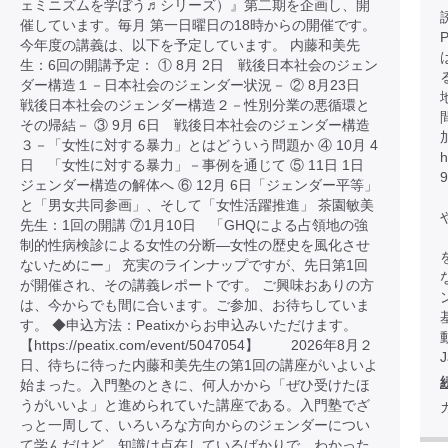
ェミニズムを学ぼう♬シリーズ）』第二期を企画し、開
催しています。毎月 第一日曜日の18時からの開催です。
今年度の講義は、以下を予定しています。 内藤和美先
生：6回の開講予定： ① 8月 2日 戦後日本社会のジェン
ダー構造１－日本社会のジェンダー状況－ ② 8月23日
戦後日本社会のジェンダー構造２－性別分業の悪循環と
その帰結－ ③ 9月 6日 戦後日本社会のジェンダー構造
３－「女性に対する暴力」とはどういう問題か ④ 10月 4
h
日 「女性に対する暴力」－事例を通じて ⑤ 11日 1日
ジェンダー構造の解体へ ⑥ 12月 6日「ジェンダー平等」
と「男女共同参画」、そして「女性活躍推進」 茶園敏美
先生：1回の開講 ⑦1月10日 「GHQによる占領地の強
制的性病検診による女性の分断―女性の歴史を風化させ
ないためにー」 充実のラインナップですが、先日第1回
が開催され、その講義レポートです。 ご興味おありの方
は、今からでも間に合います。ご参加、お待ちしていま
す。 ◆申込方法：Peatixからお申込みいただけます。
【https://peatix.com/event/5047054】 2026年8月２
日、待ちに待った内藤和美先生の第1回の講座がいよいよ
始まった。入門塾のときに、何人かから「ぜひ受けたほ
うがいいよ」と進められていた講座である。入門塾でざ
っと一周して、いろいろな方向からのジェンダーについ
て学んだけど、知識は点在しているばかりで、わかった