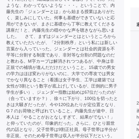
ような、わかってないような・・・。ということで、内
藤先生の「ジェンダーとは」から始まる授業はありがた
く、楽しみにしていた。何事も基礎ができていないと応
用ができないが、まさに基礎から丁寧に教えてくださる
講座だ！と、内藤先生の穏やかな声を聴きながら思いま
した。 さて、まずはジェンダーとはというところから
教えていただいたが、「2分割秩序」という私には新しい
言葉から入っていった。ジェンダーとは社会的資源を不
平等に分割する制度であり、非対等な分割の問題なのだ
と教わる。M字カーブは解消されつつあるが、中身は非
正規での補填が進んだだけだということ。15歳での男女
の学力はほぼ変わりがないのに、大学での専攻では男女
でかなり異なること（看護は女子学生、工学は建築では
女性が3割という数字が底上げしているが、圧倒的に男子
学生が多い）、ジェンダー指数は始めは67位だったのが
（合っていますか？）、徐々に下がり、100位を切ったと
2
きは大騒ぎだったが、今や120位あたりが定位置となり、
G７のお荷物と呼ばれていること。内藤先生が途中、日
本人は「やることがおとなしすぎて、結果がでない！」
h
と仰っていたのが、印象的だった。さらに、ひとり親世
代の話となり、父子世帯は9割正社員。母子世帯は半分が
h
非正規。そのため母子世帯は収入が半分以下だという。