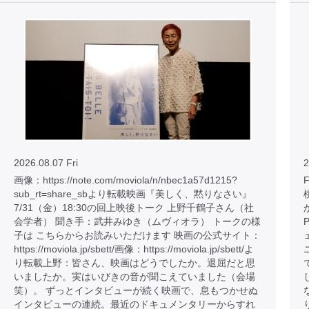
2026.08.07 Fri
2
画像：https://note.com/moviola/n/nbec1a57d1215?
sub_rt=share_sbより転載映画『美しく、黙りなさい』
7/31（金）18:30の回上映後トーク 上野千鶴子さん（社
会学者） 聞き手：武井みゆき（ムヴィオラ） トークの様
子は こちらからお読みいただけます 映画の公式サイト：
https://moviola.jp/sbett/画像：https://moviola.jp/sbett/よ
り転載上野：皆さん、映画はどうでしたか。退屈だと思
いましたか。実はいびきの音が聞こえていました（会場
笑）。 ずっとインタビューが続く映画で、息もつかせぬ
インタビューの連続。最近のドキュメンタリーからすれ