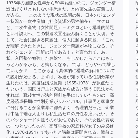
1975年の国際女性年から50年も経つのに、ジェンダー構
造はぴくりともしない手恐さだ、と内藤先生の言葉に力
h
が入る。 このような現状の説明の後、日本のジェンダ
ー状況が一次生産物（社会資源の男性偏在）＝マクロ
と、二次生産物（女性問題）＝ミクロという構造的問題
という説明へ。この製造装置を読み解くことが大切。そ
して、社会に起きる問題は、個人に起きる問題。「これ
が理解できたときに、ジェンダー問題が本物になる。そ
れがジェンダー理解の肝である！」と言われて、あ、
私、入門塾で勉強したお陰で、もしかしたらここはちょ
っとわかるかも、と嬉しくなる。 では、どうやって壊し
ていくか？ ここからより具体的に構造の解明について
の説明が始まる。まずは、私達が知っている性別分業が
生じたのは、高度経済成長期（1955-1973）が原点だっ
たという。国民は戸主と家族から成ると謳う旧民法から
すれば、戦後女性が法的権利を手にしていたものの、高
度経済成長期に性別分業がリバイバル。仕事男と家事女
に分けることが産業界に都合よく、合理的だった。企業
は中途半端な人よりも私生活ゼロの男性を雇いたい。そ
のバックヤードを担うのが女性であり、その女性の育成
の一つとなったのが、高等学校の家庭科が女子のみ必修
化（1970-1994）であったと講義は展開される。戦前に