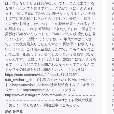
ば、芸がないといえば芸がない。でも、ここに出てくる
女優たちはとても雄弁ですね。この雄弁さに引き込まれ
ます。 私は見始めてから目が離せなくなりました。全部
を文字に書き起こしたいぐらいでした。最初に、武井さ
んにぜひお聞きしたいのは、この映画が復元されるまで
の経緯です。これは1975年にできたんですね。 聞き手：
撮影は75年がハリウッドで、76年にパリの女優たちを撮
っています。 上野：そうですね。70年代の半ばにでき
て、その後お蔵入りしたんですか？ 聞き手：お蔵入りと
いうよりは、これ個人企画だったので、そもそもがどこ
かで上映、配給しよう、公開しようという映画ではなか
ったんです。 上野：ということは、2023年に復元される
まで、一度もどこでも公開されなかったってことなんで
すか？その経緯をぜひお聞きしたい。 （つづきは
https://note.com/moviola/n/nbec1a57d1215?
sub_rt=share_sb でお読みください）映画の公式サイ
ト：https://moviola.jp/sbett/ 映画配給会社ムヴィオラ 公
式サイト：http://moviola.jp/ インスタグラム：
https://www.instagram.com/moviola.jp/ ＝＝＝＝＝＝＝＝
＝＝＝＝＝＝＝＝＝＝＝＝＝＝ WANサイト掲載の映画
「美しく、黙りなさい」関連記事はこちらから
続きを見る