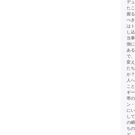
デュ
たこ
握る
べき
は
し込
当事
側に
ある
で、
変
たち
か？
人へ
こと
ギー
帯
ン・
にい
して
の瞬
ちの
ど、