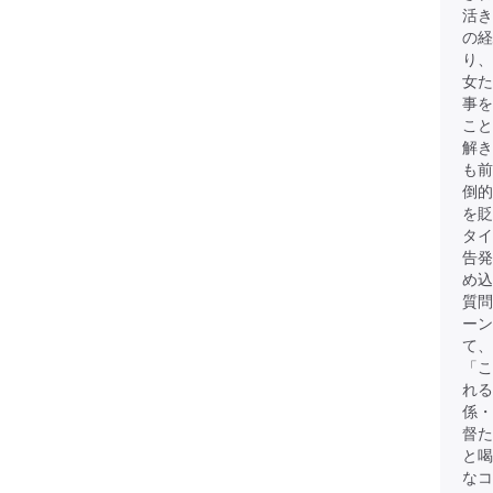
活き
の経
り、
女
事を
こと
解き
も前
倒的
を貶
タイ
告発
め込
質問
ーン
て、
「こ
れる
係・
督た
と
なコ