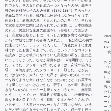
ゼロの男性を雇いたい。そのバックヤードを担うのが女
性であり、その女性の育成の一つとなったのが、高等学
校の家庭科が女子のみ必修化（1970-1994）であったと
講義は展開される。戦前には家庭科はなかったそうで、
家庭科は「新憲法の星」と言われたのだそうだ。それま
で家制度の中に閉じ込められていた女性は、日本国憲法
のもと、民主的な家庭の建設を行う存在として認定さ
れ、高度成長期とともに、そうした女性を育てる家庭科
202
が高等学校では女子のみ導入された。 私は都立の共学
© Ar
に通っていた。チャットに入った、「お昼に男子に家庭
Cen
科で作ったお菓子をあげていた」というようなコメント
ー映
を読み、はるか彼方に忘れていた高校生の私を、急に思
い出してしまった。なぜか家庭科は3，4時間目で、そう
作は
だ、そうだ、クッキーを焼いたときには、友達の協力を
プロ
経て、当時好きだったクラスメートに渡したことがあっ
年と
たではないか。大人になった私は、誰かのためにクッキ
に、
ーを焼くような女にはならなかったのだけど（お菓子作
19
りは量らないといけないから、苦手）、あの時、私は好
残っ
きな人のためにクッキーを焼く女というものに、無意識
たち
のうちになっていた。家庭科で家事を習い、松田聖子の
一人
歌を友達と口ずさみ、同じ時間、柔道とかやらされてい
ー）
た男子に、「大変だったねー」なんて言いながら、いそ
ーヴ
いそと寄り添う女をやってしまっていた。何十年も経っ