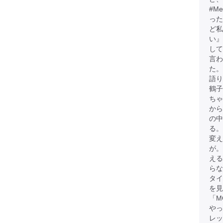
#M
った
ど
い』
して
言わ
た。
語
鶴子
ちゃ
から
の中
る。
変え
が
える
らな
タイ
を見
「M
やっ
レッ