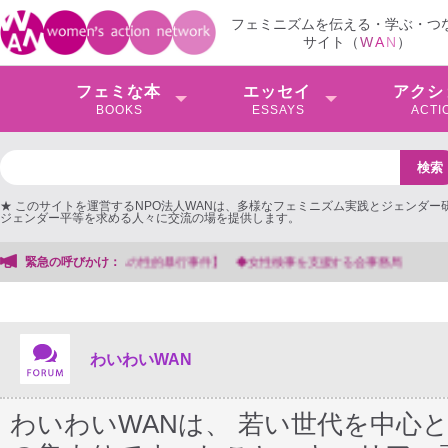
フェミニズムを伝える・学ぶ・つ
サイト（
W
A
N
）
フェミな本
エッセイ
アクシ
BOOKS
ESSAYS
ACTI
★ このサイトを運営するNPO法人WANは、多様なフェミニズム実践とジェンダー
ジェンダー平等を求める人々に交流の場を提供します。
緊急の呼びかけ：
【抗議文】2026年3月13日第6次男女共同参画基本計画の
わいわいWAN
わいわいWANは、 若い世代を中心