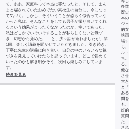
導し
て、ああ、家庭科って本当に罪だったと、そして、まん
多数
まと騙されていたおめでたい高校生の自分に、今になっ
歴史
て気づく。しかし、そういうことが恐らく似合っていな
本
かった私は、そんなことをしても男子が振り向いてくれ
ジェ
るという効果がまったくなかったのが、幸いであった。
的女
私はどこかでいそいそすることが私らしくないと気づ
映画
き、幻想から覚めた。 と、少々話が逸れましたが、第
場す
1回、楽しく講義を聞かせていただきました。引き続き、
ち。
丁寧に先生の講義に向き合い、自分の中のいろいろな気
ル・
づきを発見していけたらと思っています。どこで覚めて
ち。
いったのかも解き明かそう。次回も楽しみにしていま
る。
す。
他な
続きを見る
させ
大き
と「
あ
問を
も、
好
質問
た、
され