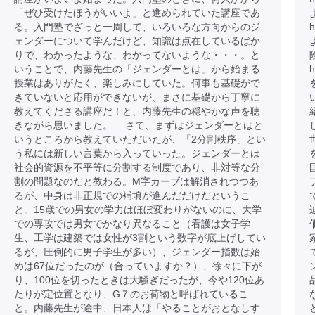
「ぜひ受けたほうがいいよ」と進められていた講座であ
る。入門塾でざっと一周して、いろいろな方向からのジ
h
ェンダーについて学んだけど、知識は点在しているばか
りで、わかったような、わかってないような・・・。と
いうことで、内藤先生の「ジェンダーとは」から始まる
h
授業はありがたく、楽しみにしていた。何事も基礎がで
きていないと応用ができないが、まさに基礎から丁寧に
教えてくださる講座だ！と、内藤先生の穏やかな声を聴
きながら思いました。 さて、まずはジェンダーとはと
いうところから教えていただいたが、「2分割秩序」とい
う私には新しい言葉から入っていった。ジェンダーとは
社会的資源を不平等に分割する制度であり、非対等な分
割の問題なのだと教わる。M字カーブは解消されつつあ
るが、中身は非正規での補填が進んだだけだというこ
と。15歳での男女の学力はほぼ変わりがないのに、大学
での専攻では男女でかなり異なること（看護は女子学
生、工学は建築では女性が3割という数字が底上げしてい
るが、圧倒的に男子学生が多い）、ジェンダー指数は始
めは67位だったのが（合っていますか？）、徐々に下が
り、100位を切ったときは大騒ぎだったが、今や120位あ
たりが定位置となり、G７のお荷物と呼ばれているこ
と。内藤先生が途中、日本人は「やることがおとなしす