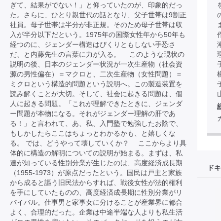
ぎて、結果がでない！」と仰っていたのが、印象的だっ
た。さらに、ひとり親世代の話となり、父子世帯は9割正
社員。母子世帯は半分が非正規。そのため母子世帯は収
入が半分以下だという。1975年の国際女性年から50年も
経つのに、ジェンダー構造はぴくりともしない手恐さ
だ、と内藤先生の言葉に力が入る。 このような現状の
説明の後、日本のジェンダー状況が一次生産物（社会資
源の男性偏在）＝マクロと、二次生産物（女性問題）＝
ミクロという構造的問題という説明へ。この製造装置を
読み解くことが大切。そして、社会に起きる問題は、個
人に起きる問題。「これが理解できたときに、ジェンダ
ー問題が本物になる。それがジェンダー理解の肝であ
る！」と言われて、あ、私、入門塾で勉強したお陰で、
もしかしたらここはちょっとわかるかも、と嬉しくな
る。 では、どうやって壊していくか？ ここからより具
体的に構造の解明についての説明が始まる。まずは、私
達が知っている性別分業が生じたのは、高度経済成長期
ドキ
（1955-1973）が原点だったという。国民は戸主と家族
から成ると謳う旧民法からすれば、戦後女性が法的権利
を手にしていたものの、高度経済成長期に性別分業がリ
バイバル。仕事男と家事女に分けることが産業界に都合
よく、合理的だった。企業は中途半端な人よりも私生活