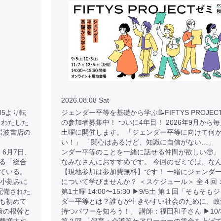
2026.08.08 Sat
/9785より転
ジェンダー平等を基礎から学ぶ📝FIFTYS PROJEC
とわたした
の参加者募集中！ ついに4年目！ 2026年9月から毎
 岩波書店の
土曜に開催します。 「ジェンダー平等に向けて何
い！」 「関心はあるけど、知識に自信がない…」 
 より 6月7日、
ンダー平等のことを一緒に話せる仲間が欲しい🥺」
る「総合
なみなさんにおすすめです。 今回のゼミでは、な
ている。
【現地参加は参加費無料】です！ 一緒にジェンダ
が小刻みに
について学びませんか？ ＜スケジュール＞ 全４回
配備された
第1土曜 14:00〜15:30 ▶︎9/5土 第１回「そもそも
も初めて
ダー平等とは？誰もが生きやすい社会のために、政
策の根幹と
持つパワーを知ろう！」 講師：福田和子さん ▶︎10/