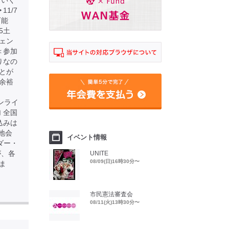
ていく
1/7
可能
5土
ェン
＜参加
りなの
とが
に余裕
 ※オンライ
 全国
込みは
※現地会
イベント情報
ダー・
が、各
UNITE
08/09(日)16時30分〜
ま
市民憲法審査会
08/11(火)13時30分〜