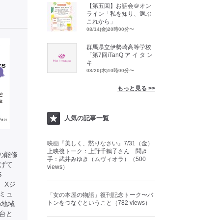
【第五回】お話会＠オン
ライン「私を知り、選ぶ
これから」
08/14(金)20時00分〜
群馬県立伊勢崎高等学校
「第7回iTanQ ア イ タ ン
キ
08/20(木)10時00分〜
もっと見る >>
人気の記事一覧
映画『美しく、黙りなさい』7/31（金）
上映後トーク：上野千鶴子さん 聞き
表の能條
手：武井みゆき（ムヴィオラ）（500
上げて
views）
S
、Xジ
ミュ
「女の本屋の物語」復刊記念トーク〜バ
トンをつなぐということ（782 views）
の地域
台と