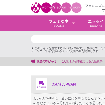
フェミニズム
フェミな本
エッセイ
BOOKS
ESSAYS
★ このサイトを運営するNPO法人WANは、多様なフェ
ジェンダー平等を求める人々に交流の場を提供します。
】 ◆女性検事を支援する会事務局
緊急の呼びかけ：
わいわいWAN
わいわいWANは、 若い世代を中心としたオン
のさなかにいる自分たちの感じたことや思ったこ