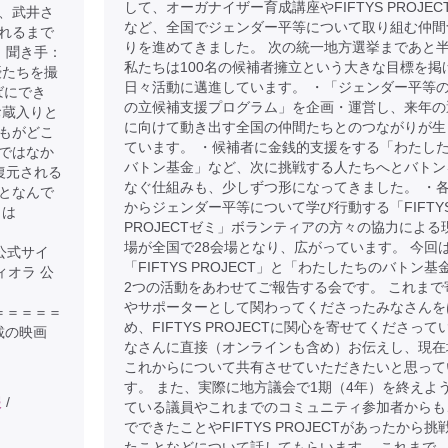
して、オーガナイザー育成講座やFIFTYS PROJEC
、武井さ
など、全国でジェンダー平等について取り組む仲間
れるまで
りを進めてきました。 次の統一地方選挙まであと
 聞き手：
私たちは100名の候補者擁立という大きな目標を掲
優たちを撮
日々活動に邁進しています。 ・「ジェンダー平等
ばにでき
の立候補支援プログラム」を企画・運営し、来年の
お蔵入りと
に向けて動き出す全国の仲間たちとのつながりが生
もがどこ
ています。 ・候補者に金銭的支援をする「わたし
ではなか
バトン基金」など、次に挑戦する人たちへとバトン
復元される
なぐ仕組みも、少しずつ形になってきました。 ・
となんで
からジェンダー平等について学び行動する「FIFTY
きは
PROJECTゼミ」ボランティアの方々の協力による
場が全国で28会場となり、広がっています。 今回
の公式サイ
「FIFTYS PROJECT」と「わたしたちのバトン基
ムヴィオラ 公
2つの活動をあわせてご報告する会です。 これまで
やサポーターとして関わってくださったみなさんを
＝＝＝＝＝＝＝＝
め、FIFTYS PROJECTに関心を寄せてくださって
載の映画
なさんに直接（オンラインも含め）お伝えし、現在
これからについて共有させていただきたいと思って
す。 また、実際に地方議会で1期（4年）を終えよ
報
/
ている議員やこれまでのコミュニティ参加者からも
でできたことやFIFTYS PROJECTがあったから挑
たことなどについて話してもらいます。 これまで