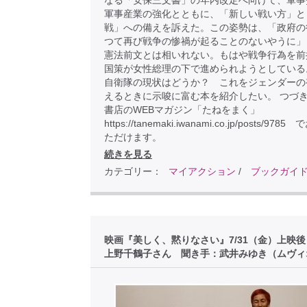
なる「安保三文書」の年内改定へ向けて、軍事
軍事産業の強化とともに、「新しい戦い方」と
戦」への備えを訴えた。この姿勢は、「政府の
つて再び戦争の惨禍が起ることのないやうに」
憲法前文とは相いれない。もはや戦争行為を前
国策が女性総理の下で進められようとしている
自衛隊の現状はどうか？ これをジェンダーの
えるときに示唆に富む本を紹介したい。 つづき
書店のWEBマガジン「たねをまく」
https://tanemaki.iwanami.co.jp/posts/97
ただけます。
続きを見る
カテゴリー：
マイアクション
/
ブックガイ
映画『美しく、黙りなさい』7/31（金）上映
上野千鶴子さん 聞き手：武井みゆき（ムヴィ