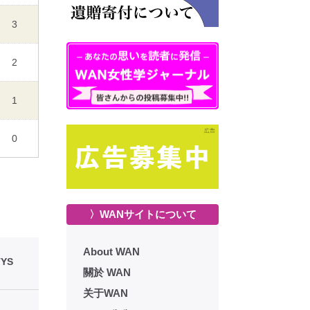
3
2
1
0
〉WANサイトについて
About WAN
YS
關於 WAN
关于WAN