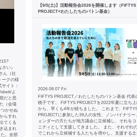
【9/5(土)】活動報告会2026を開催します（FIFTYS
PROJECT×わたしたちのバトン基金）
215?
りなさい』
子さん（社
トークの様
式サイト：
2026.08.07 Fri
p/sbett/よ
FIFTYS PROJECT／わたしたちのバトン基金 代
屈だと思
桃子です。 FIFTYS PROJECTを2022年夏に立ち
た（会場
から、早くも4年が経ちました。 これまで、FIFTY
もつかせぬ
PROJECTに参加した39人の女性、ノンバイナリー
からすれ
ェンダーの方たちが地方議会に立候補し、それをコ
出てくる
ニティとして支援してきました。 また、それぞれ
き込まれ
でこれから立候補する人たちを増やし、支援する土
した。全部