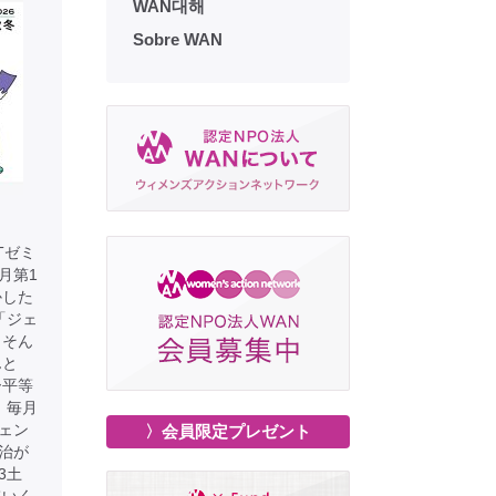
WAN대해
Sobre WAN
Tゼミ
月第1
かした
「ジェ
 そん
んと
ー平等
：毎月
ジェン
〉会員限定プレゼント
治が
3土