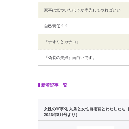
家事は気づいたほうが率先してやればいい
自己責任？？
『ナオミとカナコ』
『偽装の夫婦』面白いです。
新着記事一覧
女性の軍事化 九条と女性自衛官とわたしたち
2026年8月号より］