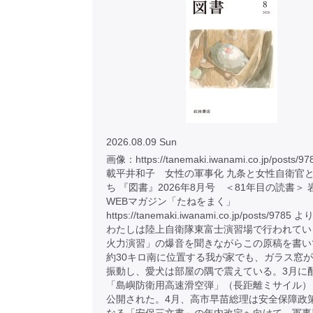
2026.08.09 Sun
画像：https://tanemaki.iwanami.co.jp/posts
載平井和子 女性の軍事化 九条と女性自衛官
ち 『図書』2026年8月号 ＜81年目の読書＞
WEBマガジン「たねをまく」
https://tanemaki.iwanami.co.jp/posts/9785
わたしは陸上自衛隊東富士演習場で行われてい
火力演習」の爆音を聞きながらこの原稿を書い
約30キロ南に位置する我が家でも、ガラス窓
振動し、愛犬は部屋の隅で震えている。3月に
「島嶼防衛用高速滑空弾」（長距離ミサイル）
公開された。4月、高市早苗総理は安全保障政