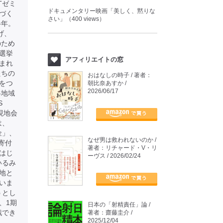
Tゼミ
ドキュメンタリー映画「美しく、黙りな
づく
さい」（400 views）
半年。
げ、
のため
選挙
アフィリエイトの窓
まれ
たちの
おはなしの時子 / 著者：
をつ
朝比奈あすか /
2026/06/17
各地域
S
現地会
は、
金」、
なぜ男は救われないのか /
寄付
著者：リチャード・V・リ
はじ
ーヴス / 2026/02/24
いるみ
地と
いま
うとし
、1期
日本の「射精責任」論 /
戦でき
著者：齋藤圭介 /
2025/12/04