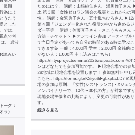
費増大や
第２回 「保育・介護等ケアワーカーの賃金を上げ
「長期
ためには？」 講師：山根純佳さん・浦川倫子さん ▶︎1
行為によ
土 第３回「女性ゼロワン議会の現実とこれからの
とうたう
性」 講師：金繁典子さん・五十嵐ちひろさん ▶︎12/
提とした
第４回「ジェンダー化された役所の中から進めるジ
。では、
ダー平等」 講師：佐藤直子さん・さこうもみさん 
視点で考
方法・チケット＞ ▶︎オンライン参加 アーカイブあ
は、 岩波
で当日予定があっても自分の時間のある時に学ぶこ
できます📝 一般：4,000円 学生：2,000円 金銭的
85 でお読みい
がない人：1,000円 申し込みはこちら↓
https://fiftysprojectseminar2026aw.peatix.com
ンはどなたでも参加可能です。 ▶︎現地会場での参加
28地域に現地会場を設置します！ 参加無料✨ 申し
ド
こちら↓ https://forms.gle/KSrye8iFgLxpEcLD7 
場の参加は原則、「女性(シス/トランス)・Xジェン
ノンバイナリーで、10代〜30代の方」が対象です
現地会場主催者の判断により、変更の可能性があり
す。
後トーク：
続きを見る
オラ）