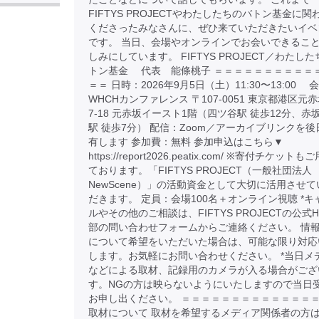
FIFTYS PROJECTやわたしたちのバトン基金に関
くださったみなさんに、ぜひ来ていただきたいイベ
です。 当日、会場やオンラインでお会いできるこ
しみにしています。 FIFTYS PROJECT／わたし
トン基金 代表 能條桃子 ＝＝＝＝＝＝＝＝＝＝
＝＝ 日時：2026年9月5日（土）11:30〜13:00 
WHCHカンファレンス 〒107-0051 東京都港区元赤
7-18 元赤坂イースト1階（四ツ谷駅 徒歩12分、赤
駅 徒歩7分） 配信：Zoom／アーカイブリンクを後
有します 参加費：無料 参加申込はこちら▼
https://report2026.peatix.com/ ※寄付チケット
ております。「FIFTYS PROJECT（一般社団法人
NewScene）」の活動資金として大切に活用させて
だきます。 定員：会場100名＋オンライン視聴 *キ
ルやその他のご相談は、FIFTYS PROJECTの公式H
部の問い合わせフォームからご連絡ください。 情
について希望をいただいた場合は、可能な限り対応
します。お気軽にお問い合わせください。 *当日メ
などによる取材、記録用のカメラが入る場合がござ
す。NGの方は映らないようにいたしますので当日
お申し出ください。 ＝＝＝＝＝＝＝＝＝＝＝＝＝＝
取材について 取材を希望するメディア関係者の方