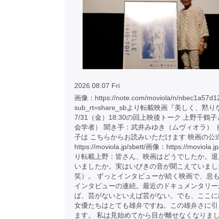
2026.08.07 Fri
画像：https://note.com/moviola/n/nbec1a57d1
sub_rt=share_sbより転載映画『美しく、黙
7/31（金）18:30の回上映後トーク 上野千鶴
会学者） 聞き手：武井みゆき（ムヴィオラ） 
子は こちらからお読みいただけます 映画の公
https://moviola.jp/sbett/画像：https://moviola.j
り転載上野：皆さん、映画はどうでしたか。退
いましたか。実はいびきの音が聞こえていまし
笑）。 ずっとインタビューが続く映画で、息
インタビューの連続。最近のドキュメンタリー
ば、芸がないといえば芸がない。でも、ここに
女優たちはとても雄弁ですね。この雄弁さに引
ます。 私は見始めてから目が離せなくなりま