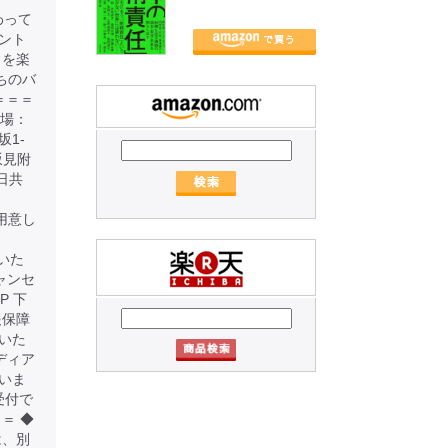
わって
ント
とを楽
たちのバ
＝＝＝
会場：
坂1-
坂見附
日共
もご用意し
いた
ャンセ
P 下
報保障
いた
ディア
いま
受付で
＝ ◆
は、別