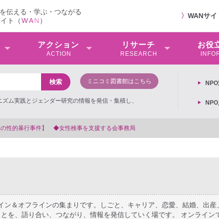
を伝える・学ぶ・つながる
〉
WANサ
サイト（
W
A
N
）
アクション
リサーチ
お役
ACTION
RESEARCH
INFO
ミニコミ図書館はこちら
NP
ミニズム実践とジェンダー研究の情報を発信・集積し、
NP
【抗議文】2026年3月13日第6次男女
ライン＆オフラインの集まりです。しごと、キャリア、恋愛、結婚、出産
とを、語り合い、つながり、情報を発信していく場です。 オンライン