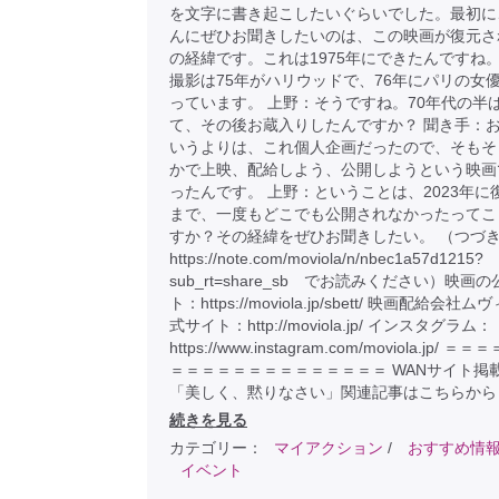
を文字に書き起こしたいぐらいでした。最初に
んにぜひお聞きしたいのは、この映画が復元さ
の経緯です。これは1975年にできたんですね。
撮影は75年がハリウッドで、76年にパリの女
っています。 上野：そうですね。70年代の半
て、その後お蔵入りしたんですか？ 聞き手：
いうよりは、これ個人企画だったので、そもそ
かで上映、配給しよう、公開しようという映画
ったんです。 上野：ということは、2023年に
まで、一度もどこでも公開されなかったってこ
すか？その経緯をぜひお聞きしたい。 （つづ
https://note.com/moviola/n/nbec1a57d1215?
sub_rt=share_sb でお読みください）映画
ト：https://moviola.jp/sbett/ 映画配給会社
式サイト：http://moviola.jp/ インスタグラム：
https://www.instagram.com/moviola.jp/ 
＝＝＝＝＝＝＝＝＝＝＝＝＝＝ WANサイト掲
「美しく、黙りなさい」関連記事はこちらから
続きを見る
カテゴリー：
マイアクション
/
おすすめ情
イベント