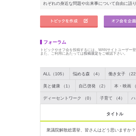
れぞれの身近な問題や出来事について自由に語
フォーラム
トピックやオフ会を投稿するには、WANサイトユーザー
また、ご利用にあたっては
投稿規定
をご確認下さい。
ALL（105）
悩める森 （4）
働き女子 （2
美と健康 （1）
自己啓発 （2）
本・映画 （
ディーセントワーク （0）
子育て （4）
ハ
タイトル
衆議院解散総選挙、皆さんはどう思いますか？