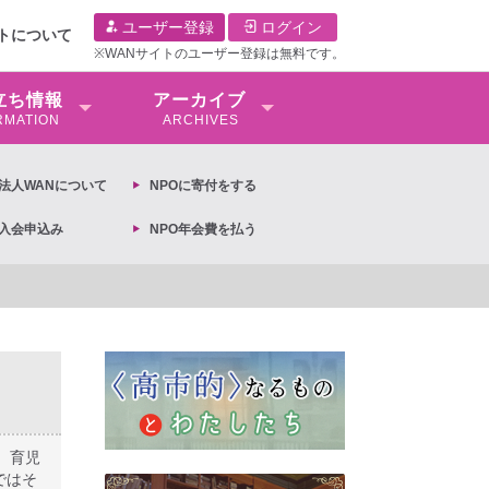
ユーザー登録
ログイン
イトについて
※WANサイトのユーザー登録は無料です。
⽴ち情報
アーカイブ
RMATION
ARCHIVES
O法⼈WANについて
NPOに寄付をする
O入会申込み
NPO年会費を払う
共同参画基本計画の閣議決定への抗議文 ◆女性差別撤廃条約実現アクション 亀永能布子
、育児
ではそ