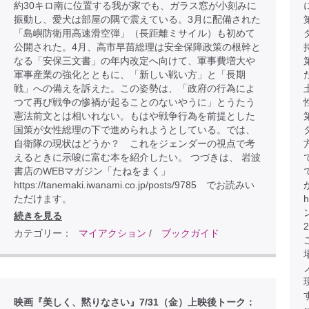
約30キロ南に位置する我が家でも、ガラス窓が小刻みに
振動し、愛犬は部屋の隅で震えている。3月に配備された
「島嶼防衛用高速滑空弾」（長距離ミサイル）も初めて
公開された。4月、高市早苗総理は安全保障政策の根幹と
なる「安保三文書」の年内改定へ向けて、軍事費増大や
軍事産業の強化とともに、「新しい戦い方」と「長期
戦」への備えを訴えた。この姿勢は、「政府の行為によ
つて再び戦争の惨禍が起ることのないやうに」とうたう
憲法前文とは相いれない。もはや戦争行為を前提とした
国策が女性総理の下で進められようとしている。では、
自衛隊の現状はどうか？ これをジェンダーの視点で考
えるときに示唆に富む本を紹介したい。 つづきは、 岩波
書店のWEBマガジン「たねをまく」
https://tanemaki.iwanami.co.jp/posts/9785 でお読みい
ただけます。
h
続きを見る
カテゴリー：
マイアクション
/
ブックガイド
こ
映画『美しく、黙りなさい』7/31（金）上映後トーク：