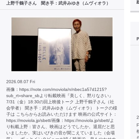
上野千鶴子さん 聞き手：武井みゆき（ムヴィオラ）
2026.08.07 Fri
画像：https://note.com/moviola/n/nbec1a57d1215?
sub_rt=share_sbより転載映画『美しく、黙りなさい』
7/31（金）18:30の回上映後トーク 上野千鶴子さん（社
会学者） 聞き手：武井みゆき（ムヴィオラ） トークの様
子は こちらからお読みいただけます 映画の公式サイト：
2
https://moviola.jp/sbett/画像：https://moviola.jp/sbett/よ
り転載上野：皆さん、映画はどうでしたか。退屈だと思
いましたか。実はいびきの音が聞こえていました（会場