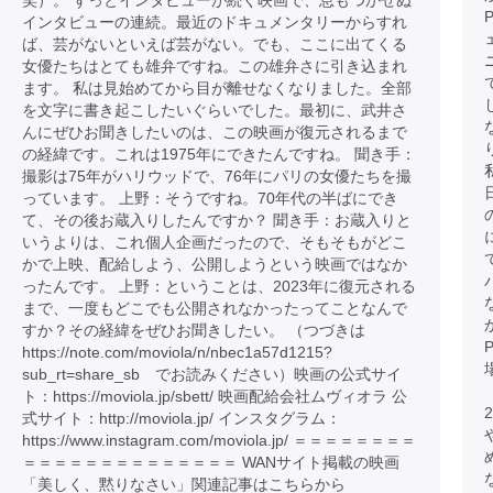
笑）。 ずっとインタビューが続く映画で、息もつかせぬ
インタビューの連続。最近のドキュメンタリーからすれ
ば、芸がないといえば芸がない。でも、ここに出てくる
女優たちはとても雄弁ですね。この雄弁さに引き込まれ
ます。 私は見始めてから目が離せなくなりました。全部
を文字に書き起こしたいぐらいでした。最初に、武井さ
んにぜひお聞きしたいのは、この映画が復元されるまで
の経緯です。これは1975年にできたんですね。 聞き手：
撮影は75年がハリウッドで、76年にパリの女優たちを撮
っています。 上野：そうですね。70年代の半ばにでき
て、その後お蔵入りしたんですか？ 聞き手：お蔵入りと
いうよりは、これ個人企画だったので、そもそもがどこ
かで上映、配給しよう、公開しようという映画ではなか
ったんです。 上野：ということは、2023年に復元される
まで、一度もどこでも公開されなかったってことなんで
すか？その経緯をぜひお聞きしたい。 （つづきは
https://note.com/moviola/n/nbec1a57d1215?
sub_rt=share_sb でお読みください）映画の公式サイ
ト：https://moviola.jp/sbett/ 映画配給会社ムヴィオラ 公
式サイト：http://moviola.jp/ インスタグラム：
https://www.instagram.com/moviola.jp/ ＝＝＝＝＝＝＝＝
＝＝＝＝＝＝＝＝＝＝＝＝＝＝ WANサイト掲載の映画
「美しく、黙りなさい」関連記事はこちらから