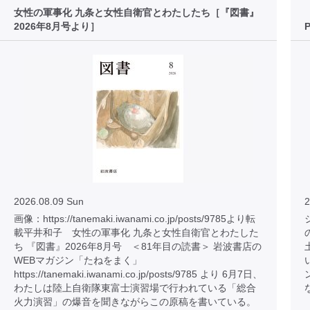
女性の軍事化 九条と女性自衛官とわたしたち［『図書』
2026年8月号より］
2026.08.09 Sun
2
画像：https://tanemaki.iwanami.co.jp/posts/9785より転
載平井和子 女性の軍事化 九条と女性自衛官とわたした
ち 『図書』2026年8月号 ＜81年目の読書＞ 岩波書店の
WEBマガジン「たねをまく」
https://tanemaki.iwanami.co.jp/posts/9785 より 6月7日、
わたしは陸上自衛隊東富士演習場で行われている「総合
火力演習」の爆音を聞きながらこの原稿を書いている。