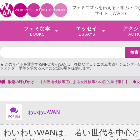
フェミニズムを伝える・学ぶ・つ
サイト（
W
A
N
）
フェミな本
エッセイ
アクシ
BOOKS
ESSAYS
ACTI
★ このサイトを運営するNPO法人WANは、多様なフェミニズム実践とジェンダー
ジェンダー平等を求める人々に交流の場を提供します。
性的暴行事件】 ◆女性検事を支援する会事務局
緊急の呼びかけ：
わいわいWAN
わいわいWANは、 若い世代を中心