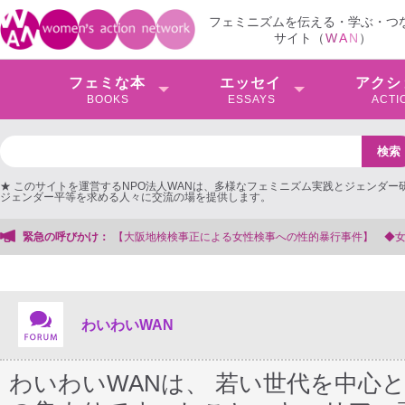
フェミニズムを伝える・学ぶ・つ
サイト（
W
A
N
）
フェミな本
エッセイ
アクシ
BOOKS
ESSAYS
ACTI
★ このサイトを運営するNPO法人WANは、多様なフェミニズム実践とジェンダー
ジェンダー平等を求める人々に交流の場を提供します。
会事務局
緊急の呼びかけ：
わいわいWAN
わいわいWANは、 若い世代を中心