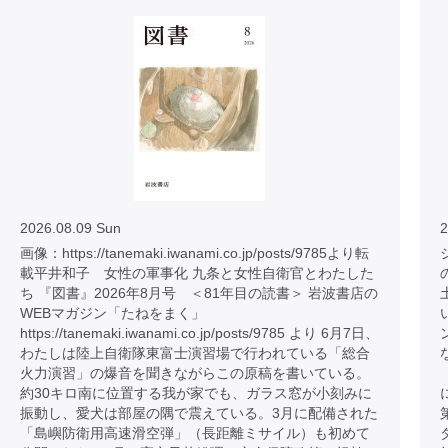
2026.08.09 Sun
2
画像：https://tanemaki.iwanami.co.jp/posts/9785より転
載平井和子 女性の軍事化 九条と女性自衛官とわたした
ち 『図書』2026年8月号 ＜81年目の読書＞ 岩波書店の
WEBマガジン「たねをまく」
https://tanemaki.iwanami.co.jp/posts/9785 より 6月7日、
わたしは陸上自衛隊東富士演習場で行われている「総合
火力演習」の爆音を聞きながらこの原稿を書いている。
約30キロ南に位置する我が家でも、ガラス窓が小刻みに
振動し、愛犬は部屋の隅で震えている。3月に配備された
「島嶼防衛用高速滑空弾」（長距離ミサイル）も初めて