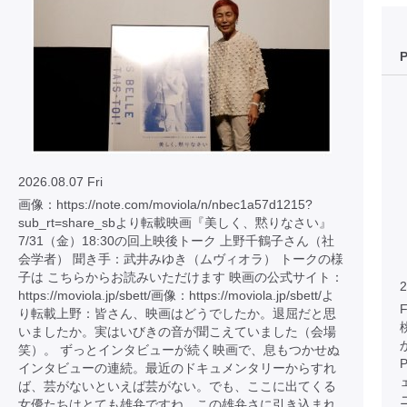
2026.08.07 Fri
画像：https://note.com/moviola/n/nbec1a57d1215?
sub_rt=share_sbより転載映画『美しく、黙りなさい』
7/31（金）18:30の回上映後トーク 上野千鶴子さん（社
会学者） 聞き手：武井みゆき（ムヴィオラ） トークの様
子は こちらからお読みいただけます 映画の公式サイト：
2
https://moviola.jp/sbett/画像：https://moviola.jp/sbett/よ
り転載上野：皆さん、映画はどうでしたか。退屈だと思
いましたか。実はいびきの音が聞こえていました（会場
笑）。 ずっとインタビューが続く映画で、息もつかせぬ
インタビューの連続。最近のドキュメンタリーからすれ
ば、芸がないといえば芸がない。でも、ここに出てくる
女優たちはとても雄弁ですね。この雄弁さに引き込まれ