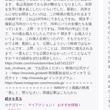
ます。 私は見始めてから目が離せなくなりました。全部
を文字に書き起こしたいぐらいでした。最初に、武井さ
んにぜひお聞きしたいのは、この映画が復元されるまで
の経緯です。これは1975年にできたんですね。 聞き手：
撮影は75年がハリウッドで、76年にパリの女優たちを撮
っています。 上野：そうですね。70年代の半ばにでき
て、その後お蔵入りしたんですか？ 聞き手：お蔵入りと
いうよりは、これ個人企画だったので、そもそもがどこ
かで上映、配給しよう、公開しようという映画ではなか
ったんです。 上野：ということは、2023年に復元される
まで、一度もどこでも公開されなかったってことなんで
すか？その経緯をぜひお聞きしたい。 （つづきは
https://note.com/moviola/n/nbec1a57d1215?
sub_rt=share_sb でお読みください）映画の公式サイ
ト：https://moviola.jp/sbett/ 映画配給会社ムヴィオラ 公
式サイト：http://moviola.jp/ インスタグラム：
https://www.instagram.com/moviola.jp/ ＝＝＝＝＝＝＝＝
＝＝＝＝＝＝＝＝＝＝＝＝＝＝ WANサイト掲載の映画
「美しく、黙りなさい」関連記事はこちらから
続きを見る
カテゴリー：
マイアクション
/
おすすめ情報
/
イベント