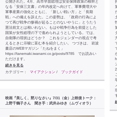
公開された。4月、高市早苗総理は安全保障政策の根幹と
なる「安保三文書」の年内改定へ向けて、軍事費増大や
軍事産業の強化とともに、「新しい戦い方」と「長期
戦」への備えを訴えた。この姿勢は、「政府の行為によ
つて再び戦争の惨禍が起ることのないやうに」とうたう
憲法前文とは相いれない。もはや戦争行為を前提とした
国策が女性総理の下で進められようとしている。では、
自衛隊の現状はどうか？ これをジェンダーの視点で考
えるときに示唆に富む本を紹介したい。 つづきは、 岩波
書店のWEBマガジン「たねをまく」
https://tanemaki.iwanami.co.jp/posts/9785 でお読みい
ただけます。
h
続きを見る
カテゴリー：
マイアクション
/
ブックガイド
こ
映画『美しく、黙りなさい』7/31（金）上映後トーク：
上野千鶴子さん 聞き手：武井みゆき（ムヴィオラ）