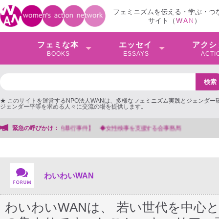
フェミニズムを伝える・学ぶ・つ
サイト（
W
A
N
）
フェミな本
エッセイ
アクシ
BOOKS
ESSAYS
ACTI
★ このサイトを運営するNPO法人WANは、多様なフェミニズム実践とジェンダー
ジェンダー平等を求める人々に交流の場を提供します。
緊急の呼びかけ：
【抗議文】2026年3月13日第6次男女共同参画基本計画の
わいわいWAN
わいわいWANは、 若い世代を中心