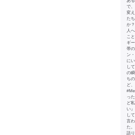
ある
で、
変
たち
か？
人へ
こと
ギー
帯
ン・
にい
して
の瞬
ちの
ど、
#M
った
ど
い』
して
言わ
た。
語