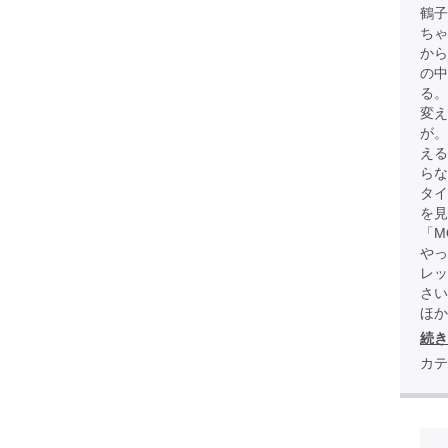
鶴子
ちゃ
から
の中
る。
変え
が
える
らな
タイ
を見
「M
やっ
レッ
さい
ほか全
続き
カテ