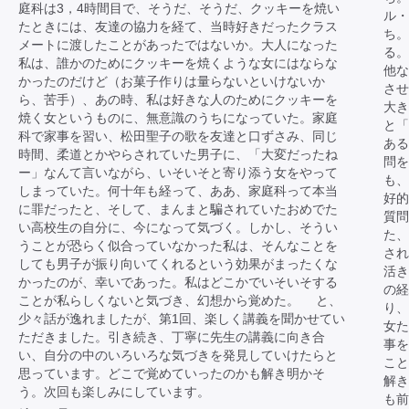
庭科は3，4時間目で、そうだ、そうだ、クッキーを焼い
ル・
たときには、友達の協力を経て、当時好きだったクラス
ち。
メートに渡したことがあったではないか。大人になった
る。
私は、誰かのためにクッキーを焼くような女にはならな
他な
かったのだけど（お菓子作りは量らないといけないか
させ
ら、苦手）、あの時、私は好きな人のためにクッキーを
大き
焼く女というものに、無意識のうちになっていた。家庭
と「
科で家事を習い、松田聖子の歌を友達と口ずさみ、同じ
あ
時間、柔道とかやらされていた男子に、「大変だったね
問を
ー」なんて言いながら、いそいそと寄り添う女をやって
も、
しまっていた。何十年も経って、ああ、家庭科って本当
好
に罪だったと、そして、まんまと騙されていたおめでた
質問
い高校生の自分に、今になって気づく。しかし、そうい
た、
うことが恐らく似合っていなかった私は、そんなことを
され
しても男子が振り向いてくれるという効果がまったくな
活き
かったのが、幸いであった。私はどこかでいそいそする
の経
ことが私らしくないと気づき、幻想から覚めた。 と、
り、
少々話が逸れましたが、第1回、楽しく講義を聞かせてい
女
ただきました。引き続き、丁寧に先生の講義に向き合
事を
い、自分の中のいろいろな気づきを発見していけたらと
こと
思っています。どこで覚めていったのかも解き明かそ
解き
う。次回も楽しみにしています。
も前