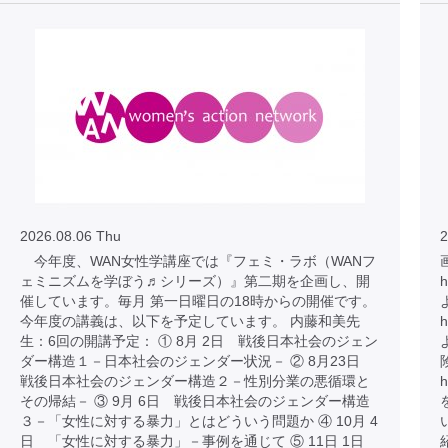
2026.08.06 Thu
2
今年度、WAN女性学講座では『フェミ・ラボ（WANフ
ェミニズムを学ぼう♬シリーズ）』第二期を企画し、開
h
催しています。毎月 第一日曜日の18時からの開催です。
今年度の講義は、以下を予定しています。 内藤和美先
h
生：6回の開講予定： ① 8月 2日 戦後日本社会のジェン
ダー構造１－日本社会のジェンダー状況－ ② 8月23日
戦後日本社会のジェンダー構造２－性別分業の悪循環と
h
その帰結－ ③ 9月 6日 戦後日本社会のジェンダー構造
３－「女性に対する暴力」とはどういう問題か ④ 10月 4
日 「女性に対する暴力」－事例を通じて ⑤ 11日 1日