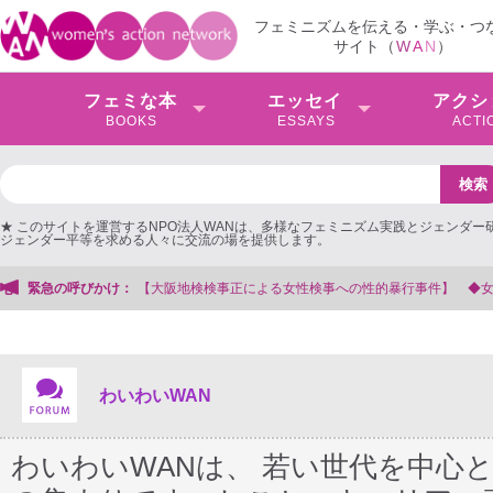
フェミニズムを伝える・学ぶ・つ
サイト（
W
A
N
）
フェミな本
エッセイ
アクシ
BOOKS
ESSAYS
ACTI
★ このサイトを運営するNPO法人WANは、多様なフェミニズム実践とジェンダー
ジェンダー平等を求める人々に交流の場を提供します。
事を支援する会事務局
緊急の呼びかけ：
わいわいWAN
わいわいWANは、 若い世代を中心