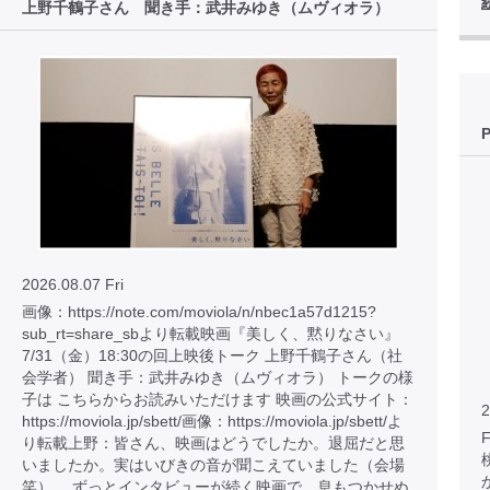
上野千鶴子さん 聞き手：武井みゆき（ムヴィオラ）
2026.08.07 Fri
画像：https://note.com/moviola/n/nbec1a57d1215?
sub_rt=share_sbより転載映画『美しく、黙りなさい』
7/31（金）18:30の回上映後トーク 上野千鶴子さん（社
会学者） 聞き手：武井みゆき（ムヴィオラ） トークの様
子は こちらからお読みいただけます 映画の公式サイト：
2
https://moviola.jp/sbett/画像：https://moviola.jp/sbett/よ
り転載上野：皆さん、映画はどうでしたか。退屈だと思
いましたか。実はいびきの音が聞こえていました（会場
笑）。 ずっとインタビューが続く映画で、息もつかせぬ