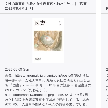
女性の軍事化 九条と女性自衛官とわたしたち［『図書』
2026年8月号より］
2026.08.09 Sun
2
画像：https://tanemaki.iwanami.co.jp/posts/9785より転
載平井和子 女性の軍事化 九条と女性自衛官とわたした
ち 『図書』2026年8月号 ＜81年目の読書＞ 岩波書店の
WEBマガジン「たねをまく」
https://tanemaki.iwanami.co.jp/posts/9785 より 6月7日、
わたしは陸上自衛隊東富士演習場で行われている「総合
火力演習」の爆音を聞きながらこの原稿を書いている。