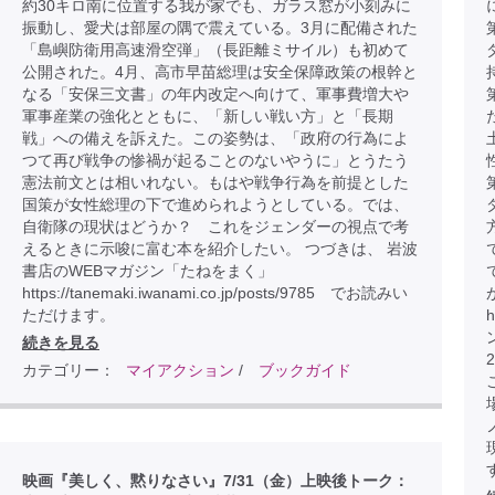
約30キロ南に位置する我が家でも、ガラス窓が小刻みに
振動し、愛犬は部屋の隅で震えている。3月に配備された
「島嶼防衛用高速滑空弾」（長距離ミサイル）も初めて
公開された。4月、高市早苗総理は安全保障政策の根幹と
なる「安保三文書」の年内改定へ向けて、軍事費増大や
軍事産業の強化とともに、「新しい戦い方」と「長期
戦」への備えを訴えた。この姿勢は、「政府の行為によ
つて再び戦争の惨禍が起ることのないやうに」とうたう
憲法前文とは相いれない。もはや戦争行為を前提とした
国策が女性総理の下で進められようとしている。では、
自衛隊の現状はどうか？ これをジェンダーの視点で考
えるときに示唆に富む本を紹介したい。 つづきは、 岩波
書店のWEBマガジン「たねをまく」
https://tanemaki.iwanami.co.jp/posts/9785 でお読みい
ただけます。
h
続きを見る
カテゴリー：
マイアクション
/
ブックガイド
こ
映画『美しく、黙りなさい』7/31（金）上映後トーク：