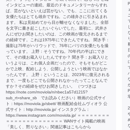
インタビューの連続。最近のドキュメンタリーからすれ
ば、芸がないといえば芸がない。でも、ここに出てくる
女優たちはとても雄弁ですね。この雄弁さに引き込まれ
ます。 私は見始めてから目が離せなくなりました。全部
を文字に書き起こしたいぐらいでした。最初に、武井さ
んにぜひお聞きしたいのは、この映画が復元されるまで
の経緯です。これは1975年にできたんですね。 聞き手：
撮影は75年がハリウッドで、76年にパリの女優たちを撮
っています。 上野：そうですね。70年代の半ばにでき
て、その後お蔵入りしたんですか？ 聞き手：お蔵入りと
いうよりは、これ個人企画だったので、そもそもがどこ
かで上映、配給しよう、公開しようという映画ではなか
ったんです。 上野：ということは、2023年に復元される
まで、一度もどこでも公開されなかったってことなんで
すか？その経緯をぜひお聞きしたい。 （つづきは
https://note.com/moviola/n/nbec1a57d1215?
sub_rt=share_sb でお読みください）映画の公式サイ
ト：https://moviola.jp/sbett/ 映画配給会社ムヴィオラ 公
式サイト：http://moviola.jp/ インスタグラム：
https://www.instagram.com/moviola.jp/ ＝＝＝＝＝＝＝＝
＝＝＝＝＝＝＝＝＝＝＝＝＝＝ WANサイト掲載の映画
「美しく、黙りなさい」関連記事はこちらから