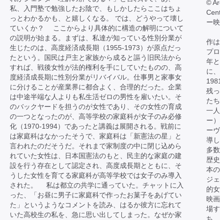
© Ar
私、入門塾で勉強したお陰で、もしかしたらここはちょ
Cen
っとわかるかも、と嬉しくなる。 では、どうやって壊し
ー映
ていくか？ ここからより具体的に構造の解明について
の説明が始まる。まずは、私達が知っている性別分業が
作は
生じたのは、高度経済成長期（1955-1973）が原点だっ
プロ
たという。国民は戸主と家族から成ると謳う旧民法から
年と
すれば、戦後女性が法的権利を手にしていたものの、高
に、
度経済成長期に性別分業がリバイバル。仕事男と家事女
19
に分けることが産業界に都合よく、合理的だった。企業
残っ
は中途半端な人よりも私生活ゼロの男性を雇いたい。そ
たち
のバックヤードを担うのが女性であり、その女性の育成
一人
の一つとなったのが、高等学校の家庭科が女子のみ必修
ー）
化（1970-1994）であったと講義は展開される。戦前に
ーヴ
は家庭科はなかったそうで、家庭科は「新憲法の星」と
導し
言われたのだそうだ。それまで家制度の中に閉じ込めら
多数
れていた女性は、日本国憲法のもと、民主的な家庭の建
歴史
設を行う存在として認定され、高度成長期とともに、そ
本
うした女性を育てる家庭科が高等学校では女子のみ導入
ジェ
された。 私は都立の共学に通っていた。チャットに入
的女
った、「お昼に男子に家庭科で作ったお菓子をあげてい
映画
た」というようなコメントを読み、はるか彼方に忘れて
場す
いた高校生の私を、急に思い出してしまった。なぜか家
ち。