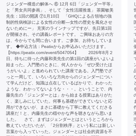
ジェンダー構造の解体へ ⑥ 12月 6日「ジェンダー平等」
と「男女共同参画」、そして「女性活躍推進」 茶園敏美
先生：1回の開講 ⑦1月10日 「GHQによる占領地の強
制的性病検診による女性の分断―女性の歴史を風化させ
ないためにー」 充実のラインナップですが、先日第1回
が開催され、その講義レポートです。 ご興味おありの方
は、今からでも間に合います。ご参加、お待ちしていま
す。 ◆申込方法：Peatixからお申込みいただけます。
【https://peatix.com/event/5047054】 2026年8月２
日、待ちに待った内藤和美先生の第1回の講座がいよいよ
始まった。入門塾のときに、何人かから「ぜひ受けたほ
うがいいよ」と進められていた講座である。入門塾でざ
っと一周して、いろいろな方向からのジェンダーについ
て学んだけど、知識は点在しているばかりで、わかった
ような、わかってないような・・・。ということで、内
藤先生の「ジェンダーとは」から始まる授業はありがた
く、楽しみにしていた。何事も基礎ができていないと応
用ができないが、まさに基礎から丁寧に教えてくださる
講座だ！と、内藤先生の穏やかな声を聴きながら思いま
した。 さて、まずはジェンダーとはというところから
教えていただいたが、「2分割秩序」という私には新しい
言葉から入っていった。ジェンダーとは社会的資源を不