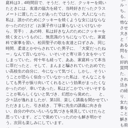
庭科は3，4時間目で、そうだ、そうだ、クッキーを焼い
ル・
たときには、友達の協力を経て、当時好きだったクラス
ち。
メートに渡したことがあったではないか。大人になった
る。
私は、誰かのためにクッキーを焼くような女にはならな
他な
かったのだけど（お菓子作りは量らないといけないか
させ
ら、苦手）、あの時、私は好きな人のためにクッキーを
大き
焼く女というものに、無意識のうちになっていた。家庭
と「
科で家事を習い、松田聖子の歌を友達と口ずさみ、同じ
あ
時間、柔道とかやらされていた男子に、「大変だったね
問を
ー」なんて言いながら、いそいそと寄り添う女をやって
も、
しまっていた。何十年も経って、ああ、家庭科って本当
好
に罪だったと、そして、まんまと騙されていたおめでた
質問
い高校生の自分に、今になって気づく。しかし、そうい
た、
うことが恐らく似合っていなかった私は、そんなことを
され
しても男子が振り向いてくれるという効果がまったくな
活き
かったのが、幸いであった。私はどこかでいそいそする
の経
ことが私らしくないと気づき、幻想から覚めた。 と、
り、
少々話が逸れましたが、第1回、楽しく講義を聞かせてい
女
ただきました。引き続き、丁寧に先生の講義に向き合
事を
い、自分の中のいろいろな気づきを発見していけたらと
こと
思っています。どこで覚めていったのかも解き明かそ
解き
う。次回も楽しみにしています。
も前