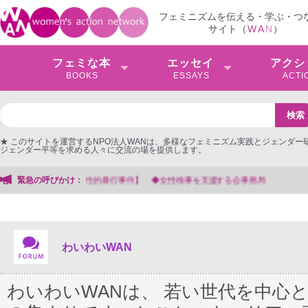
フェミニズムを伝える・学ぶ・つ
サイト（
W
A
N
）
フェミな本
エッセイ
アクシ
BOOKS
ESSAYS
ACTI
★ このサイトを運営するNPO法人WANは、多様なフェミニズム実践とジェンダー
ジェンダー平等を求める人々に交流の場を提供します。
緊急の呼びかけ：
【抗議文】2026年3月13日第6次男女共同参画基本計画の
わいわいWAN
わいわいWANは、 若い世代を中心