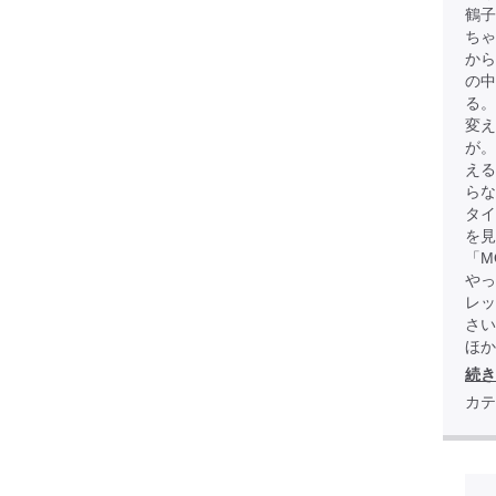
鶴子
ちゃ
から
の中
る。
変え
が
える
らな
タイ
を見
「M
やっ
レッ
さい
ほか全
続き
カテ