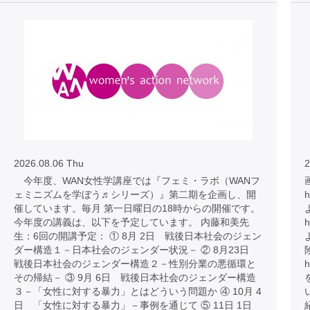
2026.08.06 Thu
2
今年度、WAN女性学講座では『フェミ・ラボ（WANフ
ェミニズムを学ぼう♬シリーズ）』第二期を企画し、開
h
催しています。毎月 第一日曜日の18時からの開催です。
今年度の講義は、以下を予定しています。 内藤和美先
h
生：6回の開講予定： ① 8月 2日 戦後日本社会のジェン
ダー構造１－日本社会のジェンダー状況－ ② 8月23日
戦後日本社会のジェンダー構造２－性別分業の悪循環と
h
その帰結－ ③ 9月 6日 戦後日本社会のジェンダー構造
３－「女性に対する暴力」とはどういう問題か ④ 10月 4
日 「女性に対する暴力」－事例を通じて ⑤ 11日 1日