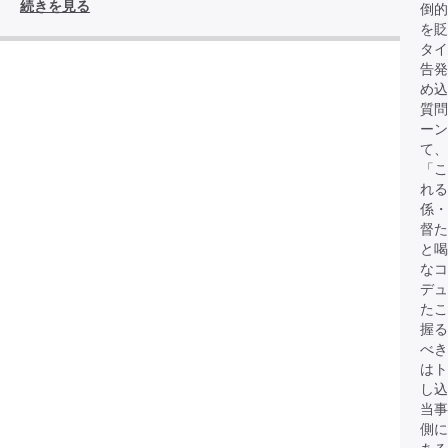
続きを見る
倒的
を貶
タイ
告発
め込
質問
ーン
て、
「こ
れる
係・
督た
と
なコ
デュ
たこ
握る
べき
は
し込
当事
側に