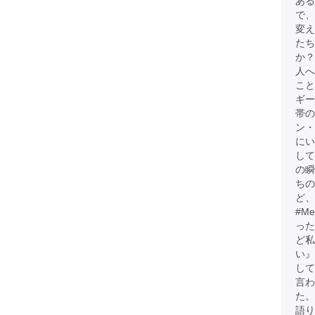
ある
で、
変
たち
か？
人へ
こと
ギー
帯
ン・
にい
して
の瞬
ちの
ど、
#M
った
ど
い』
して
言わ
た。
語