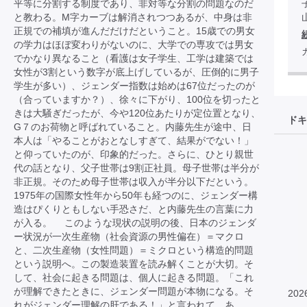
平等に分割する制度であり、非対等な分割の問題なのだ
と教わる。M字カーブは解消されつつあるが、中身は非
正規での補填が進んだだけだということ。15歳での男女
の学力はほぼ変わりがないのに、大学での専攻では男女
でかなり異なること（看護は女子学生、工学は建築では
女性が3割という数字が底上げしているが、圧倒的に男子
学生が多い）、ジェンダー指数は始めは67位だったのが
（合っていますか？）、徐々に下がり、100位を切ったと
きは大騒ぎだったが、今や120位あたりが定位置となり、
ドキ
G７のお荷物と呼ばれていること。内藤先生が途中、日
本人は「やることがおとなしすぎて、結果がでない！」
と仰っていたのが、印象的だった。さらに、ひとり親世
代の話となり、父子世帯は9割正社員。母子世帯は半分が
非正規。そのため母子世帯は収入が半分以下だという。
1975年の国際女性年から50年も経つのに、ジェンダー構
造はぴくりともしない手恐さだ、と内藤先生の言葉に力
が入る。 このような現状の説明の後、日本のジェンダ
ー状況が一次生産物（社会資源の男性偏在）＝マクロ
と、二次生産物（女性問題）＝ミクロという構造的問題
という説明へ。この製造装置を読み解くことが大切。そ
して、社会に起きる問題は、個人に起きる問題。「これ
が理解できたときに、ジェンダー問題が本物になる。そ
202
れがジェンダー理解の肝である！」と言われて、あ、