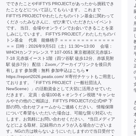
でできたことやFIFTYS PROJECTがあったから挑戦でき
たことなどについて話してもらいます。 これまで
FIFTYS PROJECTやわたしたちのバトン基金に関わって
くださったみなさんに、ぜひ来ていただきたいイベント
です。 当日、会場やオンラインでお会いできることを楽
しみにしています。 FIFTYS PROJECT／わたしたちのバ
トン基金 代表 能條桃子 ＝＝＝＝＝＝＝＝＝＝＝＝＝
＝＝ 日時：2026年9月5日（土）11:30〜13:00 会場：
WHCHカンファレンス 〒107-0051 東京都港区元赤坂1-
7-18 元赤坂イースト1階（四ツ谷駅 徒歩12分、赤坂見附
駅 徒歩7分） 配信：Zoom／アーカイブリンクを後日共
有します 参加費：無料 参加申込はこちら▼
https://report2026.peatix.com/ ※寄付チケットもご用意し
ております。「FIFTYS PROJECT（一般社団法人
NewScene）」の活動資金として大切に活用させていた
だきます。 定員：会場100名＋オンライン視聴 *キャンセ
ルやその他のご相談は、FIFTYS PROJECTの公式HP 下
部の問い合わせフォームからご連絡ください。 情報保障
について希望をいただいた場合は、可能な限り対応いた
します。お気軽にお問い合わせください。 *当日メディア
などによる取材、記録用のカメラが入る場合がございま
す。NGの方は映らないようにいたしますので当日受付で