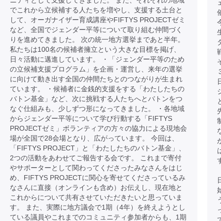
ニティとして支援してきました。 また、それぞれの地域
でこれから立候補する人たちを増やし、支援する土台と
して、オーガナイザー育成講座やFIFTYS PROJECTゼミ
など、全国でジェンダー平等について取り組む仲間づく
りを進めてきました。 次の統一地方選挙まであと半年。
私たちは100名の候補者擁立という大きな目標を掲げ、
日々活動に邁進しています。 ・「ジェンダー平等のため
の立候補支援プログラム」を企画・運営し、来年の選挙
に向けて動き出す全国の仲間たちとのつながりが生まれ
ています。 ・候補者に金銭的支援をする「わたしたちの
バトン基金」など、次に挑戦する人たちへとバトンをつ
なぐ仕組みも、少しずつ形になってきました。 ・各地域
からジェンダー平等について学び行動する「FIFTYS
PROJECTゼミ」ボランティアの方々の協力による現地会
場が全国で28会場となり、広がっています。 今回は、
「FIFTYS PROJECT」と「わたしたちのバトン基金」、
2つの活動をあわせてご報告する会です。 これまで寄付
やサポーターとして関わってくださったみなさんをはじ
め、FIFTYS PROJECTに関心を寄せてくださっているみ
なさんに直接（オンラインも含め）お伝えし、現在地と
これからについて共有させていただきたいと思っていま
す。 また、実際に地方議会で1期（4年）を終えようとし
ている議員やこれまでのコミュニティ参加者からも、1期