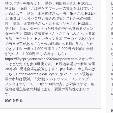
持つパワーを知ろう！」 講師：福田和子さん ▶︎10/3土
第２回 「保育・介護等ケアワーカーの賃金を上げていく
ためには？」 講師：山根純佳さん・浦川倫子さん ▶︎11/7
土 第３回「女性ゼロワン議会の現実とこれからの可能
性」 講師：金繁典子さん・五十嵐ちひろさん ▶︎12/5土
第４回「ジェンダー化された役所の中から進めるジェン
ダー平等」 講師：佐藤直子さん・さこうもみさん ＜参加
方法・チケット＞ ▶︎オンライン参加 アーカイブありなの
で当日予定があっても自分の時間のある時に学ぶことが
できます📝 一般：4,000円 学生：2,000円 金銭的に余裕
がない人：1,000円 申し込みはこちら↓
https://fiftysprojectseminar2026aw.peatix.com ※オンライ
ンはどなたでも参加可能です。 ▶︎現地会場での参加 全国
28地域に現地会場を設置します！ 参加無料✨ 申し込みは
こちら↓ https://forms.gle/KSrye8iFgLxpEcLD7 ※現地会
h
場の参加は原則、「女性(シス/トランス)・Xジェンダー・
ノンバイナリーで、10代〜30代の方」が対象ですが、各
現地会場主催者の判断により、変更の可能性がありま
す。
h
続きを見る