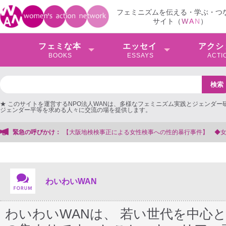
フェミニズムを伝える・学ぶ・つ
サイト（
W
A
N
）
フェミな本
エッセイ
アクシ
BOOKS
ESSAYS
ACTI
★ このサイトを運営するNPO法人WANは、多様なフェミニズム実践とジェンダー
ジェンダー平等を求める人々に交流の場を提供します。
局
緊急の呼びかけ：
わいわいWAN
わいわいWANは、 若い世代を中心