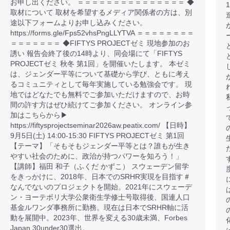
お申し出ください。 ＝＝＝＝＝＝＝＝＝＝＝＝＝＝＝ ◆
取材について 取材を希望するメディア関係者の方は、別
途以下フォームよりお申し込みください。
https://forms.gle/Fps52vhsPngLLYTVA ＝＝＝＝＝＝＝＝
＝＝＝＝＝＝＝ ◆FIFTYS PROJECTゼミ 現地参加のお
誘い 報告会終了後の14時より、同会場にて「FIFTYS
PROJECTゼミ 秋冬 第1回」を開催いたします。 本ゼミ
は、ジェンダー平等について基礎から学び、ともに考え
るコミュニティとして毎年実施している勉強会です。 現
地ではどなたでも無料でご参加いただけますので、お時
間の許す方はぜひ続けてご参加ください。 オンライン参
加はこちらから▶︎
https://fiftysprojectseminar2026aw.peatix.com/ 【日時】
9月5日(土) 14:00-15:30 FIFTYS PROJECTゼミ 第1回
【テーマ】「そもそもジェンダー平等とは？誰もが生き
やすい社会のために、政治が持つパワーを知ろう！」
【講師】福田 和子（ふくだ かずこ） スウェーデン留学
をきっかけに、2018年、日本でのSRHR実現を目指す＃
なんでないのプロジェクトを開始。2021年にスウェーデ
ン・ヨーテボリ大学公衆衛生学修士号取得後、国連人口
基金ルワンダ事務所に勤務。現在は日本でSRHR軸に活
動を展開中。2023年、世界を変える30歳未満、Forbes
Japan 30under30選出。