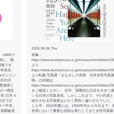
2026.08.06 Thu
（WANフ
画像：
画し、開
https://www.bunkamura.co.jp/museum/exhibition/2
開催です。
より
藤和美先
https://www.bunkamura.co.jp/museum/exhibition/2
社会のジェン
より転載 写真展『まなざしの奇跡 日本女性写真
8月23日
険』の詳細は
悪循環と
https://www.bunkamura.co.jp/museum/exhibition/26
ンダー構造
をご確認ください。 近年、国際的な注目を大きく
 10月 4
いる日本の写真表現。しかしこれまで、その代表と
1日 1日
紹介される写真家はとかく男性に偏りがちでした。
ンダー平等」
した中、2024年夏には、1950年代から今日まで、
 茶園敏美
世界において重要な役割を果たしてきた女性写真家