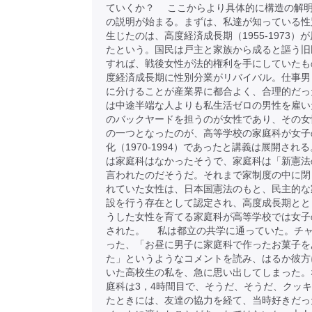
ていくか？ ここからより具体的に構造の解
の説明が始まる。まずは、私達が知っている性
生じたのは、高度経済成長期（1955-1973）
たという。国民は戸主と家族から成ると謳う旧
すれば、戦後女性が法的権利を手にしていたも
度経済成長期に性別分業がリバイバル。仕事男
に分けることが産業界に都合よく、合理的だっ
は中途半端な人よりも私生活ゼロの男性を雇い
のバックヤードを担うのが女性であり、その女
の一つとなったのが、高等学校の家庭科が女子
化（1970-1994）であったと講義は展開され
は家庭科はなかったそうで、家庭科は「新憲法
言われたのだそうだ。それまで家制度の中に閉
れていた女性は、日本国憲法のもと、民主的な
設を行う存在として認定され、高度成長期とと
うした女性を育てる家庭科が高等学校では女子
された。 私は都立の共学に通っていた。チ
った、「お昼に男子に家庭科で作ったお菓子を
た」というようなコメントを読み、はるか彼方
いた高校生の私を、急に思い出してしまった。
庭科は3，4時間目で、そうだ、そうだ、クッ
たときには、友達の協力を経て、当時好きだっ