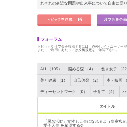
れぞれの身近な問題や出来事について自由に語
フォーラム
トピックやオフ会を投稿するには、WANサイトユーザー
また、ご利用にあたっては
投稿規定
をご確認下さい。
ALL（105）
悩める森 （4）
働き女子 （2
美と健康 （1）
自己啓発 （2）
本・映画 （
ディーセントワーク （0）
子育て （4）
ハ
タイトル
『署名活動』女性も天皇になれるよう皇室典範
愛子天皇 を希望する会