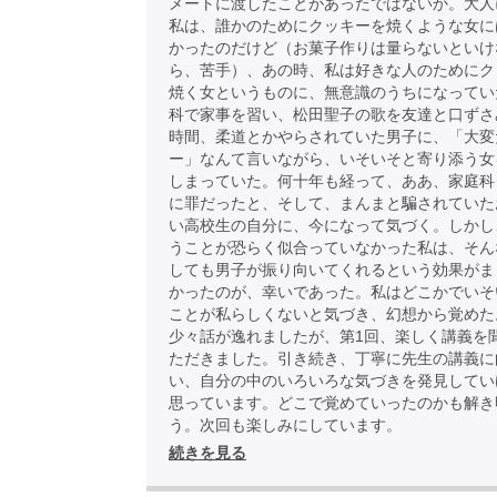
メートに渡したことがあったではないか。大人
私は、誰かのためにクッキーを焼くような女に
かったのだけど（お菓子作りは量らないといけ
ら、苦手）、あの時、私は好きな人のためにク
焼く女というものに、無意識のうちになってい
科で家事を習い、松田聖子の歌を友達と口ずさ
時間、柔道とかやらされていた男子に、「大変
ー」なんて言いながら、いそいそと寄り添う女
しまっていた。何十年も経って、ああ、家庭科
に罪だったと、そして、まんまと騙されていた
い高校生の自分に、今になって気づく。しかし
うことが恐らく似合っていなかった私は、そん
しても男子が振り向いてくれるという効果がま
かったのが、幸いであった。私はどこかでいそ
ことが私らしくないと気づき、幻想から覚め
少々話が逸れましたが、第1回、楽しく講義を
ただきました。引き続き、丁寧に先生の講義に
い、自分の中のいろいろな気づきを発見してい
思っています。どこで覚めていったのかも解き
う。次回も楽しみにしています。
続きを見る