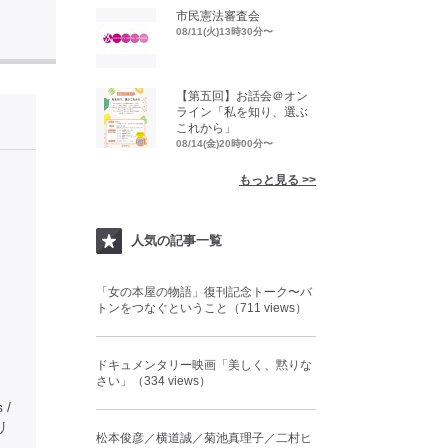
市民憲法審査会
08/11(火)13時30分〜
【第五回】お話会＠オン
ライン「私を知り、選ぶ
これから」
08/14(金)20時00分〜
もっと見る >>
人気の記事一覧
「女の本屋の物語」復刊記念トーク〜バ
トンをつなぐということ（711 views）
ドキュメンタリー映画「美しく、黙りな
さい」（334 views）
 /
タリ
松本俊彦／横道誠／菊池真理子／二村ヒ