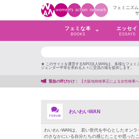
フェミニズム
フェミな本
エッセイ
BOOKS
ESSAYS
★ このサイトを運営するNPO法人WANは、多様なフェ
ジェンダー平等を求める人々に交流の場を提供します。
支援する会事務局
緊急の呼びかけ：
わいわいWAN
わいわいWANは、 若い世代を中心としたオン
のさなかにいる自分たちの感じたことや思ったこ