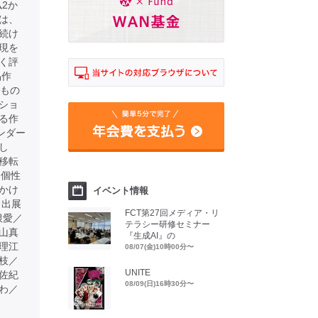
仏2か
は、
続け
現を
く評
品作
るもの
ショ
る作
ンダー
し
移転
る個性
かけ
イベント情報
 出展
FCT第27回メディア・リ
根愛／
テラシー研修セミナー
山真
『生成AI』の
理江
08/07(金)10時00分〜
枝／
UNITE
佐紀
08/09(日)16時30分〜
わ／