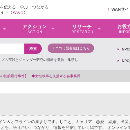
を伝える・学ぶ・つながる
〉
WANサ
サイト（
W
A
N
）
アクション
リサーチ
お役
ACTION
RESEARCH
INFO
ミニコミ図書館はこちら
NP
ミニズム実践とジェンダー研究の情報を発信・集積し、
NP
【抗議文】2026年3月13日第6次男女共同参画基本計画の
ライン＆オフラインの集まりです。しごと、キャリア、恋愛、結婚、出産
とを、語り合い、つながり、情報を発信していく場です。 オンライン