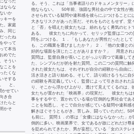
になった
る。そう、これは「当事者語りのドキュメンタリー」
はならな
他ならない。 50年前、強固な男社会の中で女性が抱
ないか
させられている疑問や違和感を彼らにぶつけることに
ッキーを
大きなリスクがあった筈だ。それをものともせず、堂
た。家庭
と「否」を唱えた彼女たちは、紛れもなく勇気のヒト
み、同じ
ある。 彼女たちに向かって、セリッグ監督は二つの
だったね
問をぶつける。 １．「もしあなたが男性だったとして
をやって
も、この職業を選びましたか？」 ２．「他の女優との
って本当
好的な場面を演じたことがありますか？」 用意され
おめでた
質問は、監督自身が長いことがっぷり四つで葛藤して
、そうい
た、シンプルだが的を射た質問。この二つの質問に触
なことを
された彼女たちは、それぞれが自分の経験から自由に
ったくな
活き活きと語り始める。そして、語り続けるうちに自
いそする
の経験を再定義していく。監督によって引き出された
た。 と、
り、そこから浮かび上がり、透けて見えてくるのは、
聞かせてい
女たちが置かれた「映画界」の現実だ。 彼女たちは
向き合
事をする中で、置かれている場が圧倒的な男社会であ
けたらと
ことを知悉し、そこで自分が感じている疑問や違和感
明かそ
解きほぐそうともがき、苦しみ、闘っていたのだ。50
も前に。 質問１．の答は「女優にはならなかった」が
倒的に多い。映画業界で、女であるが故にどれだけ尊
を貶められてきたか、男が妄想している「女のステレ