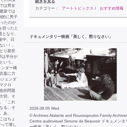
続きを見る
では男女
カテゴリー：
アートトピックス
/
おすすめ情報
建築では
倒的に男子
だったのが
を切ったと
置となり、
ドキュメンタリー映画「美しく、黙りなさい」
途中、日
ない！」
とり親世
帯は半分が
という。
ェンダー構
言葉に力
のジェンダ
マクロ
造的問題
大切。そ
。「これ
なる。そ
2026.08.05 Wed
、あ、
© Archives Atalante and Roussopoulos Family Archives
こはちょ
Centre audiovisuel Simone de Beauvoir ドキュメン
やって壊し
ー映画「美しく、黙りなさい」