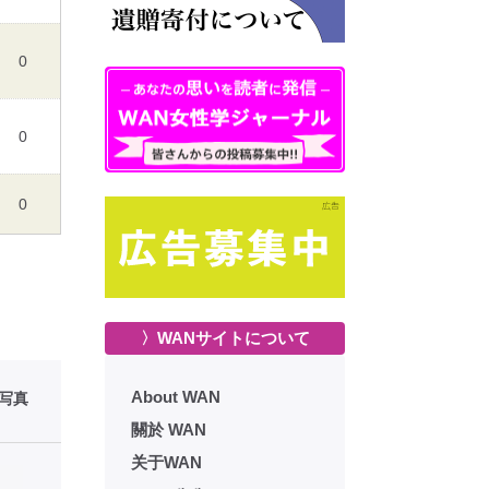
0
0
0
〉WANサイトについて
About WAN
性写真
關於 WAN
关于WAN