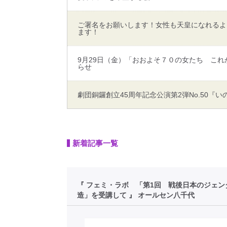
ご署名をお願いします！女性も天皇になれるよ
ます！
9月29日（金）「おおよそ７０の女たち こ
らせ
劇団銅鑼創立45周年記念公演第2弾No.50『い
新着記事一覧
『 フェミ・ラボ 「第1回 戦後日本のジェン
造」を受講して 』 オールセン八千代