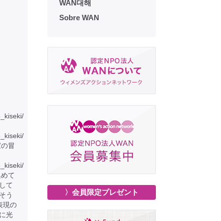
WAN대해
Sobre WAN
6_kiseki/
6_kiseki/
家の冒
_kiseki/
集めて
して
〉会員限定プレゼント
そう
表現の
に光