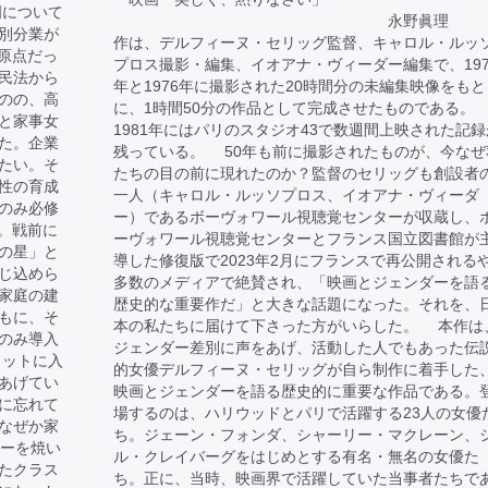
明について
永野眞理 
別分業が
作は、デルフィーヌ・セリッグ監督、キャロル・ルッ
が原点だっ
プロス撮影・編集、イオアナ・ヴィーダー編集で、197
民法から
年と1976年に撮影された20時間分の未編集映像をもと
のの、高
に、1時間50分の作品として完成させたものである。
と家事女
1981年にはパリのスタジオ43で数週間上映された記録
た。企業
残っている。 50年も前に撮影されたものが、今なぜ
たい。そ
たちの目の前に現れたのか？監督のセリッグも創設者
性の育成
一人（キャロル・ルッソプロス、イオアナ・ヴィーダ
のみ必修
ー）であるボーヴォワール視聴覚センターが収蔵し、
る。戦前に
ーヴォワール視聴覚センターとフランス国立図書館が
の星」と
導した修復版で2023年2月にフランスで再公開される
じ込めら
多数のメディアで絶賛され、「映画とジェンダーを語
家庭の建
歴史的な重要作だ」と大きな話題になった。それを、
もに、そ
本の私たちに届けて下さった方がいらした。 本作は
のみ導入
ジェンダー差別に声をあげ、活動した人でもあった伝
ャットに入
的女優デルフィーヌ・セリッグが自ら制作に着手した
あげてい
映画とジェンダーを語る歴史的に重要な作品である。
に忘れて
場するのは、ハリウッドとパリで活躍する23人の女優
なぜか家
ち。ジェーン・フォンダ、シャーリー・マクレーン、
キーを焼い
ル・クレイバーグをはじめとする有名・無名の女優た
たクラス
ち。正に、当時、映画界で活躍していた当事者たちで