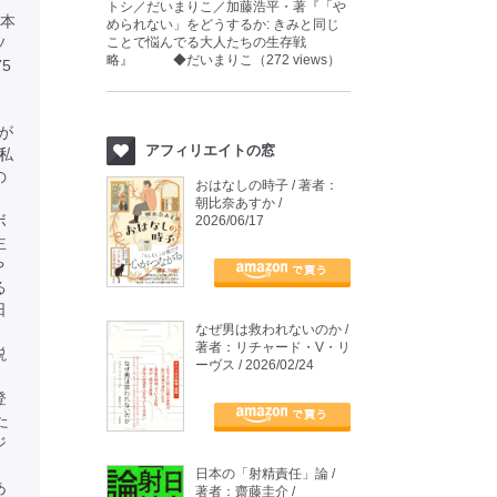
トシ／だいまりこ／加藤浩平・著『「や
本
められない」をどうするか: きみと同じ
ソ
ことで悩んでる大人たちの生存戦
略』 ◆だいまりこ（272 views）
5
が
アフィリエイトの窓
私
の
おはなしの時子 / 著者：
朝比奈あすか /
ボ
2026/06/17
主
や
る
日
なぜ男は救われないのか /
、
著者：リチャード・V・リ
説
ーヴス / 2026/02/24
、
登
た
ジ
日本の「射精責任」論 /
あ
著者：齋藤圭介 /