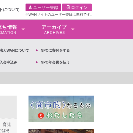
ユーザー登録
ログイン
イトについて
※WANサイトのユーザー登録は無料です。
⽴ち情報
アーカイブ
RMATION
ARCHIVES
O法⼈WANについて
NPOに寄付をする
O入会申込み
NPO年会費を払う
閣議決定への抗議文 ◆女性差別撤廃条約実現アクション 亀永能布子
、育児
ではそ