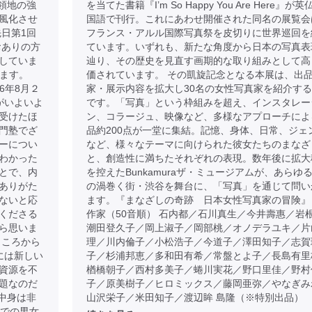
占領地の強
を当てた書籍『I’m So Happy You Are Here』が英
風化させ
国語で刊行。これにあわせ開催された同名の展覧会
日第1回
フランス・アルル国際写真祭を皮切りに世界巡回を
おありの方
ています。いずれも、新たな角度から日本の写真表
していま
辿り、その歴史を見直す画期的な取り組みとして高
けます。
価されています。 その凱旋記念となる本展は、出
026年8月２
家・展示内容を拡大し30名の女性写真家を紹介す
がいよいよ
です。「写真」という枠組みを超え、インスタレー
受けたほ
ン、コラージュ、映像など、多様なアプローチによ
門塾でざ
品約200点が一堂に集結。記憶、身体、日常、ジェ
ーについ
など、様々なテーマに向けられた彼女たちのまなざ
わかった
と、創造性に満ちたそれぞれの表現。数年後に拡大
とで、内
を控えたBunkamuraザ・ミュージアムが、あらゆ
ありがた
の渦巻く街・渋谷を舞台に、「写真」を通じて問い
ないと応
ます。『まなざしの奇跡 日本女性写真家の冒険』
くださる
作家（50音順） 石内都／石川真生／今井壽惠／岩
ら思いま
潮田登久子／岡上淑子／岡部桃／オノデラユキ／片
ところから
理／川内倫子／小松浩子／今道子／澤田知子／志賀
には新しい
子／杉浦邦恵／多和田有希／常盤とよ子／長島有里
資源を不
楢橋朝子／西村多美子／蜷川実花／野口里佳／野村
題なのだ
子／原美樹子／ヒロミックス／藤岡亜弥／やなぎみ
中身は非
山沢栄子／米田知子／渡辺眸 島隆（※特別出品）
歳での男女