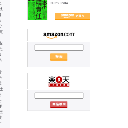
に
2025/12/04
え
は
々
で
質
友
た
き
発
、
分
語
彼
仕
る
を
年
圧
厳
オ