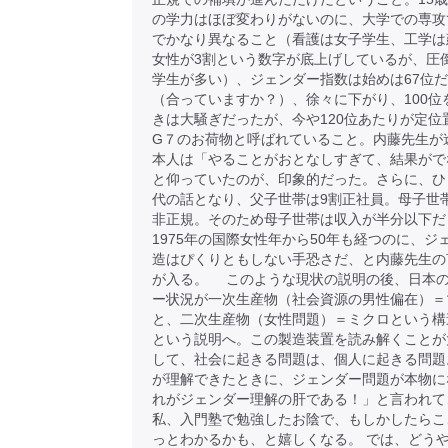
の学力はほぼ変わりがないのに、大学での専攻
でかなり異なること（看護は女子学生、工学は
女性が3割という数字が底上げしているが、圧
学生が多い）、ジェンダー指数は始めは67位
（合っていますか？）、徐々に下がり、100位
きは大騒ぎだったが、今や120位あたりが定位
G７のお荷物と呼ばれていること。内藤先生が
本人は「やることがおとなしすぎて、結果がで
と仰っていたのが、印象的だった。さらに、ひ
代の話となり、父子世帯は9割正社員。母子世
非正規。そのため母子世帯は収入が半分以下だ
1975年の国際女性年から50年も経つのに、ジ
造はぴくりともしない手恐さだ、と内藤先生の
が入る。 このような現状の説明の後、日本
ー状況が一次生産物（社会資源の男性偏在）＝
と、二次生産物（女性問題）＝ミクロという構
という説明へ。この製造装置を読み解くことが
して、社会に起きる問題は、個人に起きる問題
が理解できたときに、ジェンダー問題が本物に
れがジェンダー理解の肝である！」と言われて
私、入門塾で勉強したお陰で、もしかしたらこ
っとわかるかも、と嬉しくなる。 では、どう