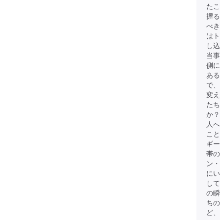
たこ
握る
べき
は
し込
当事
側に
ある
で、
変
たち
か？
人へ
こと
ギー
帯
ン・
にい
して
の瞬
ちの
ど、