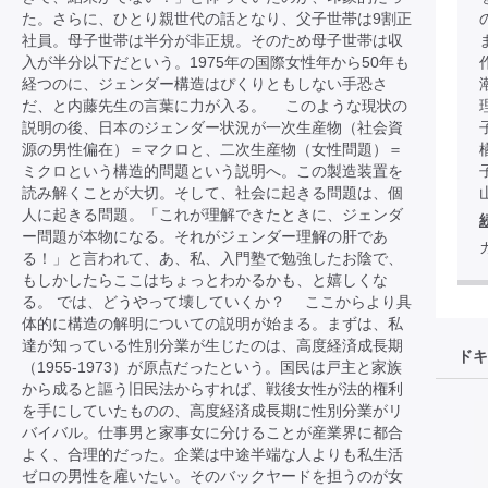
た。さらに、ひとり親世代の話となり、父子世帯は9割正
社員。母子世帯は半分が非正規。そのため母子世帯は収
入が半分以下だという。1975年の国際女性年から50年も
経つのに、ジェンダー構造はぴくりともしない手恐さ
だ、と内藤先生の言葉に力が入る。 このような現状の
説明の後、日本のジェンダー状況が一次生産物（社会資
源の男性偏在）＝マクロと、二次生産物（女性問題）＝
ミクロという構造的問題という説明へ。この製造装置を
読み解くことが大切。そして、社会に起きる問題は、個
人に起きる問題。「これが理解できたときに、ジェンダ
ー問題が本物になる。それがジェンダー理解の肝であ
る！」と言われて、あ、私、入門塾で勉強したお陰で、
もしかしたらここはちょっとわかるかも、と嬉しくな
る。 では、どうやって壊していくか？ ここからより具
体的に構造の解明についての説明が始まる。まずは、私
達が知っている性別分業が生じたのは、高度経済成長期
ドキ
（1955-1973）が原点だったという。国民は戸主と家族
から成ると謳う旧民法からすれば、戦後女性が法的権利
を手にしていたものの、高度経済成長期に性別分業がリ
バイバル。仕事男と家事女に分けることが産業界に都合
よく、合理的だった。企業は中途半端な人よりも私生活
ゼロの男性を雇いたい。そのバックヤードを担うのが女