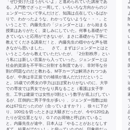
「ぜひ受けたほうがいいよ」と進められていた講座であ
る。入門塾でざっと一周して、いろいろな方向からのジ
h
ェンダーについて学んだけど、知識は点在しているばか
りで、わかったような、わかってないような・・・。と
いうことで、内藤先生の「ジェンダーとは」から始まる
h
授業はありがたく、楽しみにしていた。何事も基礎がで
きていないと応用ができないが、まさに基礎から丁寧に
教えてくださる講座だ！と、内藤先生の穏やかな声を聴
きながら思いました。 さて、まずはジェンダーとはと
いうところから教えていただいたが、「2分割秩序」とい
う私には新しい言葉から入っていった。ジェンダーとは
社会的資源を不平等に分割する制度であり、非対等な分
割の問題なのだと教わる。M字カーブは解消されつつあ
るが、中身は非正規での補填が進んだだけだというこ
と。15歳での男女の学力はほぼ変わりがないのに、大学
での専攻では男女でかなり異なること（看護は女子学
生、工学は建築では女性が3割という数字が底上げしてい
るが、圧倒的に男子学生が多い）、ジェンダー指数は始
めは67位だったのが（合っていますか？）、徐々に下が
り、100位を切ったときは大騒ぎだったが、今や120位あ
たりが定位置となり、G７のお荷物と呼ばれているこ
と。内藤先生が途中、日本人は「やることがおとなしす
ぎて、結果がでない！」と仰っていたのが、印象的だっ