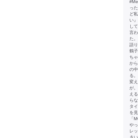
#M
った
ど
い』
して
言わ
た。
語
鶴子
ちゃ
から
の中
る。
変え
が
える
らな
タイ
を見
「M
やっ
レッ
さい