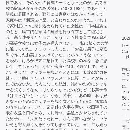
性であり、その女性の育成の一つとなったのが、高等学
校の家庭科が女子のみ必修化（1970-1994）であったと
講義は展開される。戦前には家庭科はなかったそうで、
家庭科は「新憲法の星」と言われたのだそうだ。それま
で家制度の中に閉じ込められていた女性は、日本国憲法
のもと、民主的な家庭の建設を行う存在として認定さ
れ、高度成長期とともに、そうした女性を育てる家庭科
202
が高等学校では女子のみ導入された。 私は都立の共学
© Ar
に通っていた。チャットに入った、「お昼に男子に家庭
Cen
科で作ったお菓子をあげていた」というようなコメント
ー映
を読み、はるか彼方に忘れていた高校生の私を、急に思
い出してしまった。なぜか家庭科は3，4時間目で、そう
作は
だ、そうだ、クッキーを焼いたときには、友達の協力を
プロ
経て、当時好きだったクラスメートに渡したことがあっ
年と
たではないか。大人になった私は、誰かのためにクッキ
に、
ーを焼くような女にはならなかったのだけど（お菓子作
19
りは量らないといけないから、苦手）、あの時、私は好
残っ
きな人のためにクッキーを焼く女というものに、無意識
たち
のうちになっていた。家庭科で家事を習い、松田聖子の
一人
歌を友達と口ずさみ、同じ時間、柔道とかやらされてい
ー）
た男子に、「大変だったねー」なんて言いながら、いそ
ーヴ
いそと寄り添う女をやってしまっていた。何十年も経っ
導し