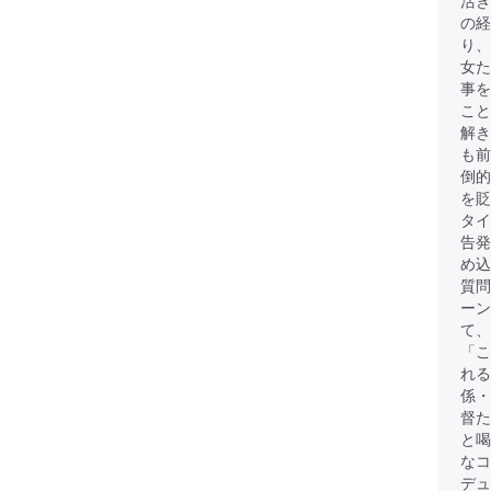
活き
の経
り、
女
事を
こと
解き
も前
倒的
を貶
タイ
告発
め込
質問
ーン
て、
「こ
れる
係・
督た
と
なコ
デュ