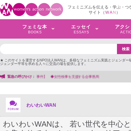
フェミニズムを伝える・学ぶ・つ
サイト（
W
A
N
）
フェミな本
エッセイ
アクシ
BOOKS
ESSAYS
ACTI
★ このサイトを運営するNPO法人WANは、多様なフェミニズム実践とジェンダー
ジェンダー平等を求める人々に交流の場を提供します。
緊急の呼びかけ：
【抗議文】2026年3月13日第6次男女共同参画基本計画の
わいわいWAN
わいわいWANは、 若い世代を中心