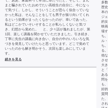
て、ああ、家庭科って本当に罪だったと、そして、まん
多数
まと騙されていたおめでたい高校生の自分に、今になっ
歴史
て気づく。しかし、そういうことが恐らく似合っていな
本
かった私は、そんなことをしても男子が振り向いてくれ
ジェ
るという効果がまったくなかったのが、幸いであった。
的女
私はどこかでいそいそすることが私らしくないと気づ
映画
き、幻想から覚めた。 と、少々話が逸れましたが、第
場す
1回、楽しく講義を聞かせていただきました。引き続き、
ち。
丁寧に先生の講義に向き合い、自分の中のいろいろな気
ル・
づきを発見していけたらと思っています。どこで覚めて
ち。
いったのかも解き明かそう。次回も楽しみにしていま
る。
す。
他な
続きを見る
させ
大き
と「
あ
問を
も、
好
質問
た、
され