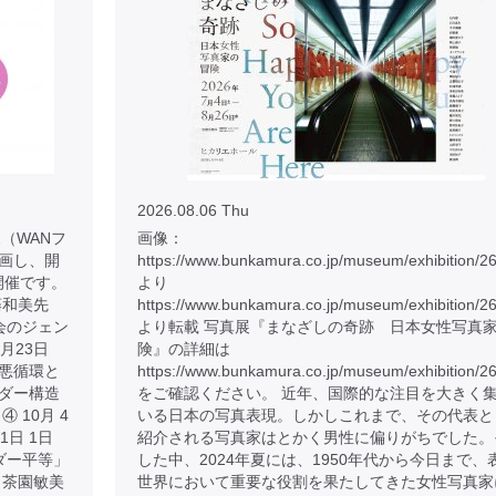
2026.08.06 Thu
（WANフ
画像：
画し、開
https://www.bunkamura.co.jp/museum/exhibition/2
開催です。
より
藤和美先
https://www.bunkamura.co.jp/museum/exhibition/2
社会のジェン
より転載 写真展『まなざしの奇跡 日本女性写真
8月23日
険』の詳細は
悪循環と
https://www.bunkamura.co.jp/museum/exhibition/26
ンダー構造
をご確認ください。 近年、国際的な注目を大きく
 10月 4
いる日本の写真表現。しかしこれまで、その代表と
1日 1日
紹介される写真家はとかく男性に偏りがちでした。
ンダー平等」
した中、2024年夏には、1950年代から今日まで、
 茶園敏美
世界において重要な役割を果たしてきた女性写真家