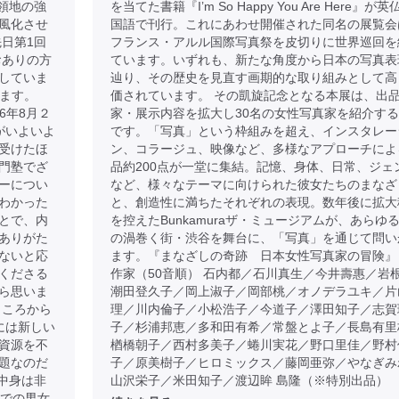
占領地の強
を当てた書籍『I’m So Happy You Are Here』が英
風化させ
国語で刊行。これにあわせ開催された同名の展覧会
日第1回
フランス・アルル国際写真祭を皮切りに世界巡回を
おありの方
ています。いずれも、新たな角度から日本の写真表
していま
辿り、その歴史を見直す画期的な取り組みとして高
けます。
価されています。 その凱旋記念となる本展は、出
026年8月２
家・展示内容を拡大し30名の女性写真家を紹介す
がいよいよ
です。「写真」という枠組みを超え、インスタレー
受けたほ
ン、コラージュ、映像など、多様なアプローチによ
門塾でざ
品約200点が一堂に集結。記憶、身体、日常、ジェ
ーについ
など、様々なテーマに向けられた彼女たちのまなざ
わかった
と、創造性に満ちたそれぞれの表現。数年後に拡大
とで、内
を控えたBunkamuraザ・ミュージアムが、あらゆ
ありがた
の渦巻く街・渋谷を舞台に、「写真」を通じて問い
ないと応
ます。『まなざしの奇跡 日本女性写真家の冒険』
くださる
作家（50音順） 石内都／石川真生／今井壽惠／岩
ら思いま
潮田登久子／岡上淑子／岡部桃／オノデラユキ／片
ところから
理／川内倫子／小松浩子／今道子／澤田知子／志賀
には新しい
子／杉浦邦恵／多和田有希／常盤とよ子／長島有里
資源を不
楢橋朝子／西村多美子／蜷川実花／野口里佳／野村
題なのだ
子／原美樹子／ヒロミックス／藤岡亜弥／やなぎみ
中身は非
山沢栄子／米田知子／渡辺眸 島隆（※特別出品）
歳での男女