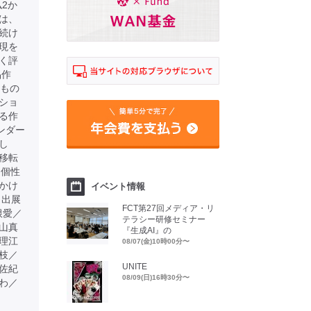
仏2か
は、
続け
現を
く評
品作
るもの
ショ
る作
ンダー
し
移転
る個性
かけ
イベント情報
 出展
FCT第27回メディア・リ
根愛／
テラシー研修セミナー
山真
『生成AI』の
理江
08/07(金)10時00分〜
枝／
UNITE
佐紀
08/09(日)16時30分〜
わ／