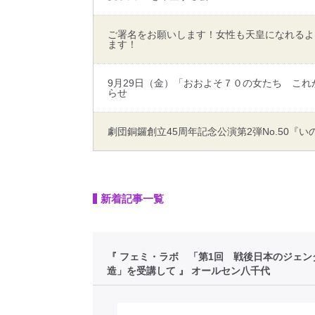
ご署名をお願いします！女性も天皇になれるよ
ます！
9月29日（金）「おおよそ７０の女たち こ
らせ
劇団銅鑼創立45周年記念公演第2弾No.50『い
新着記事一覧
『 フェミ・ラボ 「第1回 戦後日本のジェン
造」を受講して 』 オールセン八千代