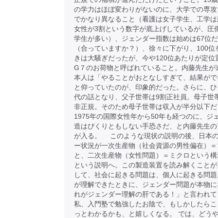
の学力はほぼ変わりがないのに、大学での専攻
でかなり異なること（看護は女子学生、工学は
女性が3割という数字が底上げしているが、圧
学生が多い）、ジェンダー指数は始めは67位
（合っていますか？）、徐々に下がり、100位
きは大騒ぎだったが、今や120位あたりが定位
G７のお荷物と呼ばれていること。内藤先生が
本人は「やることがおとなしすぎて、結果がで
と仰っていたのが、印象的だった。さらに、ひ
代の話となり、父子世帯は9割正社員。母子世
非正規。そのため母子世帯は収入が半分以下だ
1975年の国際女性年から50年も経つのに、ジ
造はぴくりともしない手恐さだ、と内藤先生の
が入る。 このような現状の説明の後、日本
ー状況が一次生産物（社会資源の男性偏在）＝
と、二次生産物（女性問題）＝ミクロという構
という説明へ。この製造装置を読み解くことが
して、社会に起きる問題は、個人に起きる問題
が理解できたときに、ジェンダー問題が本物に
れがジェンダー理解の肝である！」と言われて
私、入門塾で勉強したお陰で、もしかしたらこ
っとわかるかも、と嬉しくなる。 では、どう