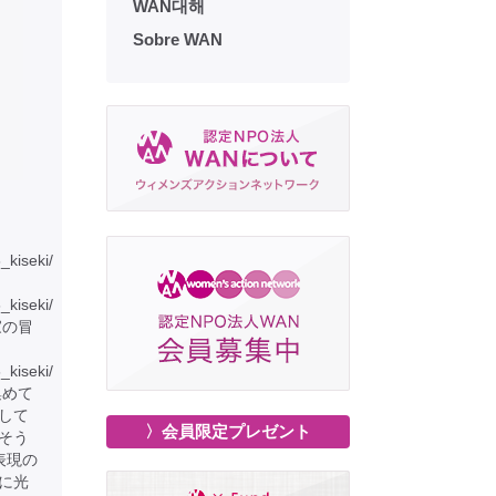
WAN대해
Sobre WAN
6_kiseki/
6_kiseki/
家の冒
_kiseki/
集めて
して
〉会員限定プレゼント
そう
表現の
に光