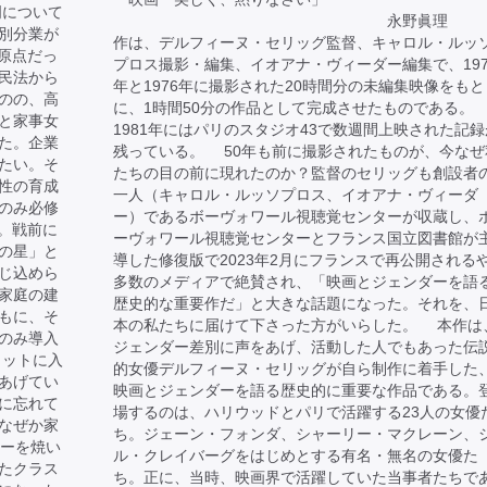
明について
永野眞理 
別分業が
作は、デルフィーヌ・セリッグ監督、キャロル・ルッ
が原点だっ
プロス撮影・編集、イオアナ・ヴィーダー編集で、197
民法から
年と1976年に撮影された20時間分の未編集映像をもと
のの、高
に、1時間50分の作品として完成させたものである。
と家事女
1981年にはパリのスタジオ43で数週間上映された記録
た。企業
残っている。 50年も前に撮影されたものが、今なぜ
たい。そ
たちの目の前に現れたのか？監督のセリッグも創設者
性の育成
一人（キャロル・ルッソプロス、イオアナ・ヴィーダ
のみ必修
ー）であるボーヴォワール視聴覚センターが収蔵し、
る。戦前に
ーヴォワール視聴覚センターとフランス国立図書館が
の星」と
導した修復版で2023年2月にフランスで再公開される
じ込めら
多数のメディアで絶賛され、「映画とジェンダーを語
家庭の建
歴史的な重要作だ」と大きな話題になった。それを、
もに、そ
本の私たちに届けて下さった方がいらした。 本作は
のみ導入
ジェンダー差別に声をあげ、活動した人でもあった伝
ャットに入
的女優デルフィーヌ・セリッグが自ら制作に着手した
あげてい
映画とジェンダーを語る歴史的に重要な作品である。
に忘れて
場するのは、ハリウッドとパリで活躍する23人の女優
なぜか家
ち。ジェーン・フォンダ、シャーリー・マクレーン、
キーを焼い
ル・クレイバーグをはじめとする有名・無名の女優た
たクラス
ち。正に、当時、映画界で活躍していた当事者たちで