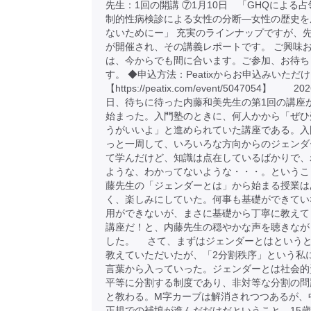
先生：1回の開講 ⑦1月10日 「GHQによる
制的性病検診による女性の分断―女性の歴史を
ないためにー」 充実のラインナップですが、先
が開催され、その講義レポートです。 ご興味
は、今からでも間に合います。ご参加、お待ち
す。 ◆申込方法：Peatixからお申込みいただ
【https://peatix.com/event/5047054】 2
日、待ちに待った内藤和美先生の第1回の講座
始まった。入門塾のときに、何人かから「ぜひ
うがいいよ」と進められていた講座である。入
っと一周して、いろいろな方向からのジェンダ
て学んだけど、知識は点在しているばかりで、
ような、わかってないような・・・。というこ
藤先生の「ジェンダーとは」から始まる授業は
く、楽しみにしていた。何事も基礎ができてい
用ができないが、まさに基礎から丁寧に教えて
講座だ！と、内藤先生の穏やかな声を聴きなが
した。 さて、まずはジェンダーとはという
教えていただいたが、「2分割秩序」という私
言葉から入っていった。ジェンダーとは社会的
平等に分割する制度であり、非対等な分割の問
と教わる。M字カーブは解消されつつあるが、
正規での補填が進んだだけだということ。15