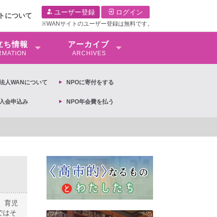
ユーザー登録
ログイン
イトについて
※WANサイトのユーザー登録は無料です。
⽴ち情報
アーカイブ
RMATION
ARCHIVES
O法⼈WANについて
NPOに寄付をする
O入会申込み
NPO年会費を払う
026年3月13日第6次男女共同参画基本計画の閣議決定への抗議文 ◆女性差別撤廃
、育児
ではそ