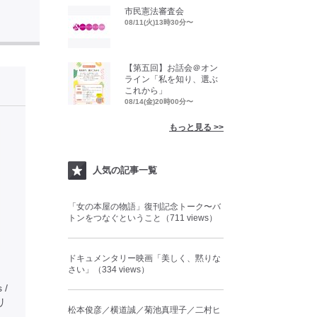
市民憲法審査会
08/11(火)13時30分〜
【第五回】お話会＠オン
ライン「私を知り、選ぶ
これから」
08/14(金)20時00分〜
もっと見る >>
人気の記事一覧
「女の本屋の物語」復刊記念トーク〜バ
トンをつなぐということ（711 views）
ドキュメンタリー映画「美しく、黙りな
さい」（334 views）
 /
タリ
松本俊彦／横道誠／菊池真理子／二村ヒ