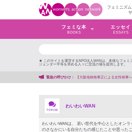
フェミニズム
フェミな本
エッセイ
BOOKS
ESSAYS
★ このサイトを運営するNPO法人WANは、多様なフェ
ジェンダー平等を求める人々に交流の場を提供します。
る女性検事への性的暴行事件】 ◆女性検事を支援する会事務局
緊急の呼びかけ：
わいわいWAN
わいわいWANは、 若い世代を中心としたオン
のさなかにいる自分たちの感じたことや思ったこ