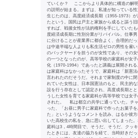
ていくか？ ここからより具体的に構造の解
の説明が始まる。まずは、私達が知っている性
生じたのは、高度経済成長期（1955-1973）
たという。国民は戸主と家族から成ると謳う旧
すれば、戦後女性が法的権利を手にしていたも
度経済成長期に性別分業がリバイバル。仕事男
に分けることが産業界に都合よく、合理的だっ
は中途半端な人よりも私生活ゼロの男性を雇い
のバックヤードを担うのが女性であり、その女
の一つとなったのが、高等学校の家庭科が女子
化（1970-1994）であったと講義は展開され
は家庭科はなかったそうで、家庭科は「新憲法
言われたのだそうだ。それまで家制度の中に閉
れていた女性は、日本国憲法のもと、民主的な
設を行う存在として認定され、高度成長期とと
うした女性を育てる家庭科が高等学校では女子
された。 私は都立の共学に通っていた。チ
った、「お昼に男子に家庭科で作ったお菓子を
た」というようなコメントを読み、はるか彼方
いた高校生の私を、急に思い出してしまった。
庭科は3，4時間目で、そうだ、そうだ、クッ
たときには、友達の協力を経て、当時好きだっ