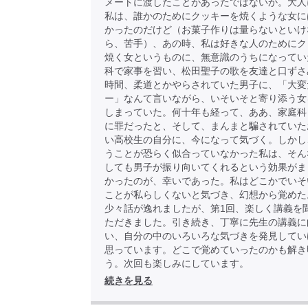
メートに渡したことがあったではないか。大人
私は、誰かのためにクッキーを焼くような女に
かったのだけど（お菓子作りは量らないといけ
ら、苦手）、あの時、私は好きな人のためにク
焼く女というものに、無意識のうちになってい
科で家事を習い、松田聖子の歌を友達と口ずさ
時間、柔道とかやらされていた男子に、「大変
ー」なんて言いながら、いそいそと寄り添う女
しまっていた。何十年も経って、ああ、家庭科
に罪だったと、そして、まんまと騙されていた
い高校生の自分に、今になって気づく。しかし
うことが恐らく似合っていなかった私は、そん
しても男子が振り向いてくれるという効果がま
かったのが、幸いであった。私はどこかでいそ
ことが私らしくないと気づき、幻想から覚め
少々話が逸れましたが、第1回、楽しく講義を
ただきました。引き続き、丁寧に先生の講義に
い、自分の中のいろいろな気づきを発見してい
思っています。どこで覚めていったのかも解き
う。次回も楽しみにしています。
続きを見る