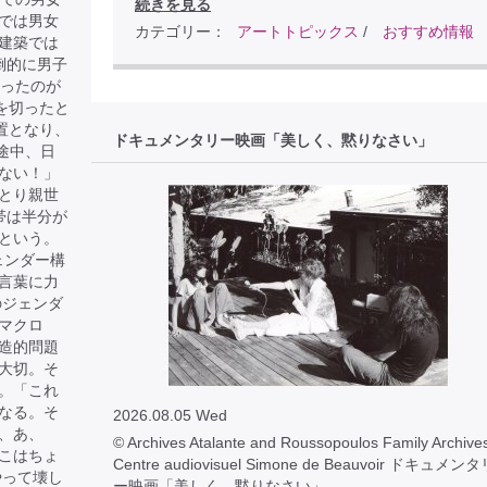
続きを見る
では男女
カテゴリー：
アートトピックス
/
おすすめ情報
建築では
倒的に男子
だったのが
を切ったと
置となり、
ドキュメンタリー映画「美しく、黙りなさい」
途中、日
ない！」
とり親世
帯は半分が
という。
ェンダー構
言葉に力
のジェンダ
マクロ
造的問題
大切。そ
。「これ
なる。そ
2026.08.05 Wed
、あ、
© Archives Atalante and Roussopoulos Family Archives
こはちょ
Centre audiovisuel Simone de Beauvoir ドキュメン
やって壊し
ー映画「美しく、黙りなさい」