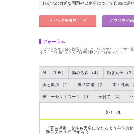
れぞれの身近な問題や出来事について自由に語
フォーラム
トピックやオフ会を投稿するには、WANサイトユーザー
また、ご利用にあたっては
投稿規定
をご確認下さい。
ALL（105）
悩める森 （4）
働き女子 （2
美と健康 （1）
自己啓発 （2）
本・映画 （
ディーセントワーク （0）
子育て （4）
ハ
タイトル
『署名活動』女性も天皇になれるよう皇室典範
愛子天皇 を希望する会