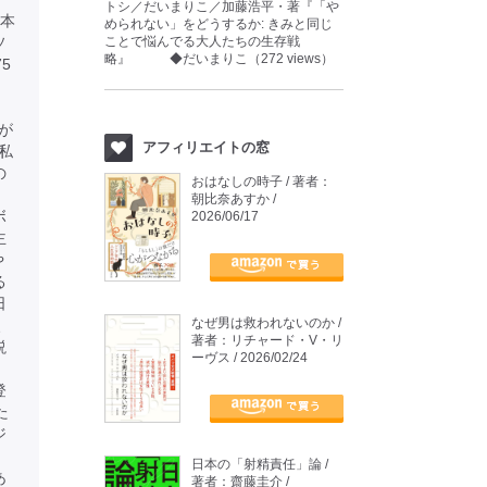
トシ／だいまりこ／加藤浩平・著『「や
本
められない」をどうするか: きみと同じ
ソ
ことで悩んでる大人たちの生存戦
略』 ◆だいまりこ（272 views）
5
が
アフィリエイトの窓
私
の
おはなしの時子 / 著者：
朝比奈あすか /
ボ
2026/06/17
主
や
る
日
なぜ男は救われないのか /
、
著者：リチャード・V・リ
説
ーヴス / 2026/02/24
、
登
た
ジ
日本の「射精責任」論 /
あ
著者：齋藤圭介 /