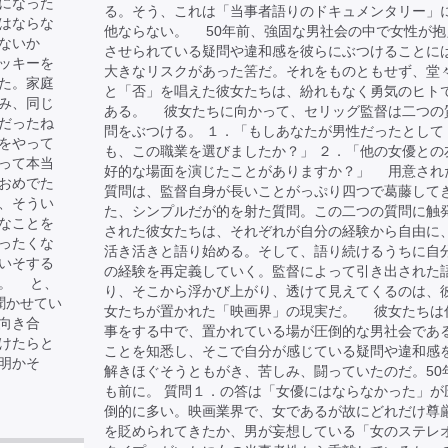
になった
る。そう、これは「当事者語りのドキュメンタリー」
はならな
他ならない。 50年前、強固な男社会の中で女性が抱
ないか
させられている疑問や違和感を彼らにぶつけることに
ッキーを
大きなリスクがあった筈だ。それをものともせず、堂
た。家庭
と「否」を唱えた彼女たちは、紛れもなく勇気のヒト
み、同じ
ある。 彼女たちに向かって、セリッグ監督は二つの
だったね
問をぶつける。 １．「もしあなたが男性だったとして
をやって
も、この職業を選びましたか？」 ２．「他の女優との
って本当
好的な場面を演じたことがありますか？」 用意され
おめでた
質問は、監督自身が長いことがっぷり四つで葛藤して
、そうい
た、シンプルだが的を射た質問。この二つの質問に触
なことを
された彼女たちは、それぞれが自分の経験から自由に
ったくな
活き活きと語り始める。そして、語り続けるうちに自
いそする
の経験を再定義していく。監督によって引き出された
た。 と、
り、そこから浮かび上がり、透けて見えてくるのは、
聞かせてい
女たちが置かれた「映画界」の現実だ。 彼女たちは
向き合
事をする中で、置かれている場が圧倒的な男社会であ
けたらと
ことを知悉し、そこで自分が感じている疑問や違和感
明かそ
解きほぐそうともがき、苦しみ、闘っていたのだ。50
も前に。 質問１．の答は「女優にはならなかった」が
倒的に多い。映画業界で、女であるが故にどれだけ尊
を貶められてきたか、男が妄想している「女のステレ