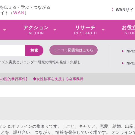
を伝える・学ぶ・つながる
〉
WANサ
サイト（
W
A
N
）
アクション
リサーチ
お役
ACTION
RESEARCH
INFO
ミニコミ図書館はこちら
NP
ミニズム実践とジェンダー研究の情報を発信・集積し、
NP
【抗議文】2
ライン＆オフラインの集まりです。しごと、キャリア、恋愛、結婚、出産
とを、語り合い、つながり、情報を発信していく場です。 オンライン