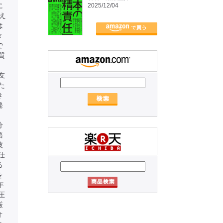
に
2025/12/04
え
は
々
で
質
友
た
き
発
、
分
語
彼
仕
る
を
年
圧
厳
オ