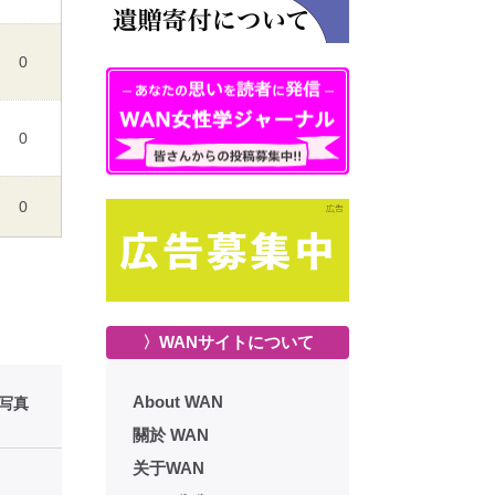
0
0
0
〉WANサイトについて
About WAN
性写真
關於 WAN
关于WAN