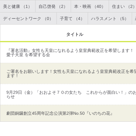
美と健康 （1）
自己啓発 （2）
本・映画 （40）
住まい （2
ディーセントワーク （0）
子育て （4）
ハラスメント （5）
タイトル
『署名活動』女性も天皇になれるよう皇室典範改正を希望します！
愛子天皇 を希望する会
ご署名をお願いします！女性も天皇になれるよう皇室典範改正を希
ます！
9月29日（金）「おおよそ７０の女たち これからが面白い！」の
らせ
劇団銅鑼創立45周年記念公演第2弾No.50『いのちの花』