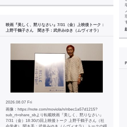
映画『美しく、黙りなさい』7/31（金）上映後トーク：
上野千鶴子さん 聞き手：武井みゆき（ムヴィオラ）
2026.08.07 Fri
画像：https://note.com/moviola/n/nbec1a57d1215?
sub_rt=share_sbより転載映画『美しく、黙りなさい』
7/31（金）18:30の回上映後トーク 上野千鶴子さん（社
会学者） 聞き手：武井みゆき（ムヴィオラ） トークの様