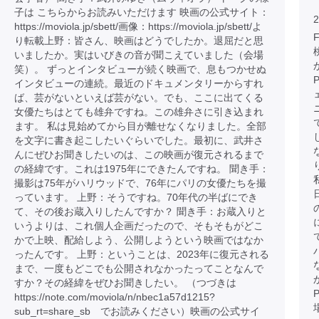
子は こちらからお読みいただけます 映画の公式サイト：
2
https://moviola.jp/sbett/画像：https://moviola.jp/sbett/よ
り転載上野：皆さん、映画はどうでしたか。退屈だと思
いましたか。実はいびきの音が聞こえていました（会場
笑）。 ずっとインタビューが続く映画で、息もつかせぬ
インタビューの連続。最近のドキュメンタリーからすれ
ば、芸がないといえば芸がない。でも、ここに出てくる
女優たちはとても雄弁ですね。この雄弁さに引き込まれ
ます。 私は見始めてから目が離せなくなりました。全部
を文字に書き起こしたいぐらいでした。最初に、武井さ
んにぜひお聞きしたいのは、この映画が復元されるまで
の経緯です。これは1975年にできたんですね。 聞き手：
撮影は75年がハリウッドで、76年にパリの女優たちを撮
っています。 上野：そうですね。70年代の半ばにでき
て、その後お蔵入りしたんですか？ 聞き手：お蔵入りと
いうよりは、これ個人企画だったので、そもそもがどこ
かで上映、配給しよう、公開しようという映画ではなか
ったんです。 上野：ということは、2023年に復元される
まで、一度もどこでも公開されなかったってことなんで
すか？その経緯をぜひお聞きしたい。 （つづきは
https://note.com/moviola/n/nbec1a57d1215?
sub_rt=share_sb でお読みください）映画の公式サイ