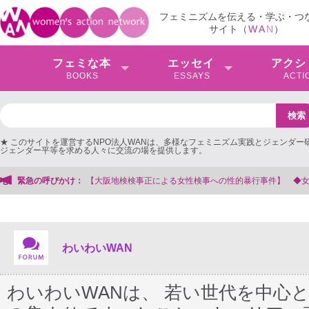
フェミニズムを伝える・学ぶ・つ
サイト（
W
A
N
）
フェミな本
エッセイ
アクシ
BOOKS
ESSAYS
ACTI
★ このサイトを運営するNPO法人WANは、多様なフェミニズム実践とジェンダー
ジェンダー平等を求める人々に交流の場を提供します。
】 ◆女性検事を支援する会事務局
緊急の呼びかけ：
わいわいWAN
わいわいWANは、 若い世代を中心