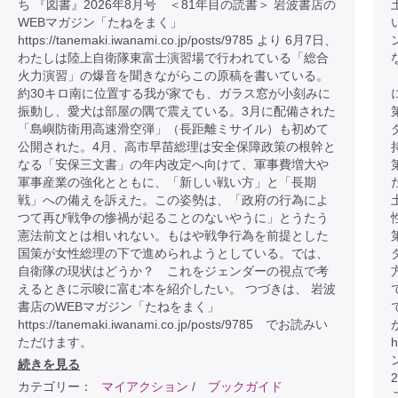
ち 『図書』2026年8月号 ＜81年目の読書＞ 岩波書店の
WEBマガジン「たねをまく」
https://tanemaki.iwanami.co.jp/posts/9785 より 6月7日、
わたしは陸上自衛隊東富士演習場で行われている「総合
火力演習」の爆音を聞きながらこの原稿を書いている。
約30キロ南に位置する我が家でも、ガラス窓が小刻みに
振動し、愛犬は部屋の隅で震えている。3月に配備された
「島嶼防衛用高速滑空弾」（長距離ミサイル）も初めて
公開された。4月、高市早苗総理は安全保障政策の根幹と
なる「安保三文書」の年内改定へ向けて、軍事費増大や
軍事産業の強化とともに、「新しい戦い方」と「長期
戦」への備えを訴えた。この姿勢は、「政府の行為によ
つて再び戦争の惨禍が起ることのないやうに」とうたう
憲法前文とは相いれない。もはや戦争行為を前提とした
国策が女性総理の下で進められようとしている。では、
自衛隊の現状はどうか？ これをジェンダーの視点で考
えるときに示唆に富む本を紹介したい。 つづきは、 岩波
書店のWEBマガジン「たねをまく」
https://tanemaki.iwanami.co.jp/posts/9785 でお読みい
ただけます。
h
続きを見る
カテゴリー：
マイアクション
/
ブックガイド
こ