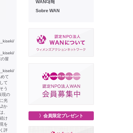
WAN대해
Sobre WAN
6_kiseki/
6_kiseki/
家の冒
_kiseki/
集めて
して
そう
表現の
に光
仏2か
は、
〉会員限定プレゼント
続け
現を
く評