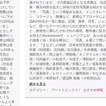
女子学
価されています。 その凱旋記念となる本展は、出
上げしてい
家・展示内容を拡大し30名の女性写真家を紹介す
指数は始
です。「写真」という枠組みを超え、インスタレー
徐々に下が
ン、コラージュ、映像など、多様なアプローチによ
120位あ
品約200点が一堂に集結。記憶、身体、日常、ジェ
いるこ
など、様々なテーマに向けられた彼女たちのまなざ
となしす
と、創造性に満ちたそれぞれの表現。数年後に拡大
象的だっ
を控えたBunkamuraザ・ミュージアムが、あらゆ
帯は9割正
の渦巻く街・渋谷を舞台に、「写真」を通じて問い
世帯は収
ます。『まなざしの奇跡 日本女性写真家の冒険』
ら50年も
作家（50音順） 石内都／石川真生／今井壽惠／岩
手恐さ
潮田登久子／岡上淑子／岡部桃／オノデラユキ／片
うな現状の
理／川内倫子／小松浩子／今道子／澤田知子／志賀
（社会資
子／杉浦邦恵／多和田有希／常盤とよ子／長島有里
問題）＝
楢橋朝子／西村多美子／蜷川実花／野口里佳／野村
造装置を
子／原美樹子／ヒロミックス／藤岡亜弥／やなぎみ
題は、個
山沢栄子／米田知子／渡辺眸 島隆（※特別出品）
ジェンダ
続きを見る
肝であ
カテゴリー：
アートトピックス
/
おすすめ情報
お陰で、
しくな
からより具