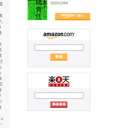
2025/12/04
質
友
た
き
発
、
分
語
彼
仕
る
を
年
圧
厳
オ
の
は
。
ジェ
い