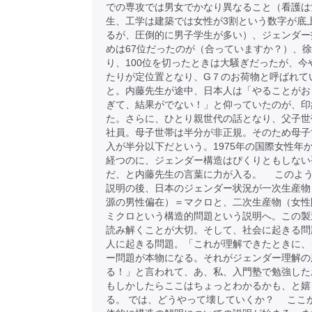
での専攻では男女でかなり異なること（看護は
生、工学は建築では女性が3割という数字が底
るが、圧倒的に男子学生が多い）、ジェンダー
めは67位だったのが（合っていますか？）、
り、100位を切ったときは大騒ぎだったが、今や
たりが定位置となり、G７のお荷物と呼ばれて
と。内藤先生が途中、日本人は「やることがお
ぎて、結果がでない！」と仰っていたのが、印
た。さらに、ひとり親世代の話となり、父子世
社員。母子世帯は半分が非正規。そのため母子
入が半分以下だという。1975年の国際女性年か
経つのに、ジェンダー構造はぴくりともしない
だ、と内藤先生の言葉に力が入る。 このよ
説明の後、日本のジェンダー状況が一次生産物
源の男性偏在）＝マクロと、二次生産物（女性
ミクロという構造的問題という説明へ。この製
読み解くことが大切。そして、社会に起きる問
人に起きる問題。「これが理解できたときに、
ー問題が本物になる。それがジェンダー理解の
る！」と言われて、あ、私、入門塾で勉強した
もしかしたらここはちょっとわかるかも、と嬉
る。 では、どうやって壊していくか？ ここ