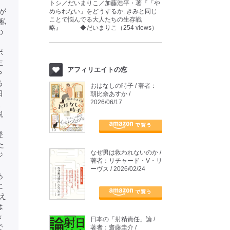
トシ／だいまりこ／加藤浩平・著『「や
が
められない」をどうするか: きみと同じ
ことで悩んでる大人たちの生存戦
私
略』 ◆だいまりこ（254 views）
の
ボ
主
アフィリエイトの窓
や
る
おはなしの時子 / 著者：
日
朝比奈あすか /
2026/06/17
、
説
、
登
た
なぜ男は救われないのか /
ジ
著者：リチャード・V・リ
ーヴス / 2026/02/24
あ
に
え
は
々
日本の「射精責任」論 /
で
著者：齋藤圭介 /