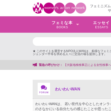
フェミニズム
フェミな本
エッセイ
BOOKS
ESSAYS
★ このサイトを運営するNPO法人WANは、多様なフェ
ジェンダー平等を求める人々に交流の場を提供します。
する会事務局
緊急の呼びかけ：
わいわいWAN
わいわいWANは、 若い世代を中心としたオン
のさなかにいる自分たちの感じたことや思ったこ