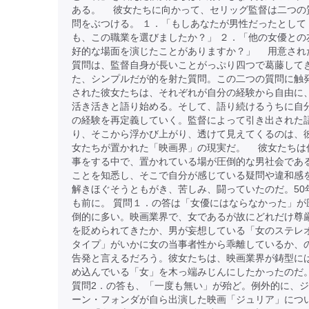
ある。 彼女たちに向かって、セリッグ監督は二つの
問をぶつける。 １．「もしあなたが男性だったとして
も、この職業を選びましたか？」 ２．「他の女優との
好的な場面を演じたことがありますか？」 用意され
質問は、監督自身が長いことがっぷり四つで葛藤して
た、シンプルだが的を射た質問。この二つの質問に触
された彼女たちは、それぞれが自分の経験から自由に
活き活きと語り始める。そして、語り続けるうちに自
の経験を再定義していく。監督によって引き出された
り、そこから浮かび上がり、透けて見えてくるのは、
女たちが置かれた「映画界」の現実だ。 彼女たちは
事をする中で、置かれている場が圧倒的な男社会であ
ことを知悉し、そこで自分が感じている疑問や違和感
解きほぐそうともがき、苦しみ、闘っていたのだ。50
も前に。 質問１．の答は「女優にはならなかった」が
倒的に多い。映画業界で、女であるが故にどれだけ尊
を貶められてきたか、男が妄想している「女のステレ
タイプ」がいかに女の当事者性から乖離しているか、
告発と言えるだろう。彼女たちは、映画業界が鋳型に
め込んでいる「女」を木っ端みじんにしたかったのだ
質問2．の答も、「一度も無い」が殆ど。例外的に、
ーン・フォンダが自ら出演した映画「ジュリア」につ