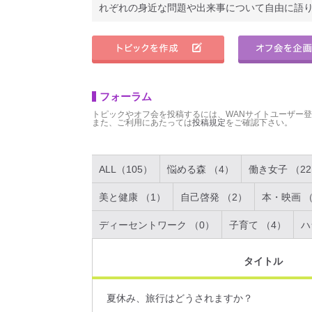
れぞれの身近な問題や出来事について自由に語
フォーラム
トピックやオフ会を投稿するには、WANサイトユーザー
また、ご利用にあたっては
投稿規定
をご確認下さい。
ALL（105）
悩める森 （4）
働き女子 （2
美と健康 （1）
自己啓発 （2）
本・映画 （
ディーセントワーク （0）
子育て （4）
ハ
タイトル
夏休み、旅行はどうされますか？