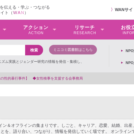
を伝える・学ぶ・つながる
〉
WANサ
サイト（
W
A
N
）
アクション
リサーチ
お役
ACTION
RESEARCH
INFO
ミニコミ図書館はこちら
NP
ミニズム実践とジェンダー研究の情報を発信・集積し、
NP
【抗議文】2026年3月13日第6次男女共同参画基本計画の閣議決
ライン＆オフラインの集まりです。しごと、キャリア、恋愛、結婚、出産
とを、語り合い、つながり、情報を発信していく場です。 オンライン