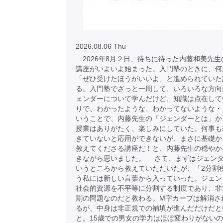
2026.08.06 Thu
2026年8月２日、待ちに待った内藤和美先生
講座がいよいよ始まった。入門塾のときに、何
「ぜひ受けたほうがいいよ」と進められていた
る。入門塾でざっと一周して、いろいろな方向
ェンダーについて学んだけど、知識は点在して
りで、わかったような、わかってないような・
いうことで、内藤先生の「ジェンダーとは」か
授業はありがたく、楽しみにしていた。何事も
きていないと応用ができないが、まさに基礎か
教えてくださる講座だ！と、内藤先生の穏やか
きながら思いました。 さて、まずはジェン
いうところから教えていただいたが、「2分割
う私には新しい言葉から入っていった。ジェン
社会的資源を不平等に分割する制度であり、非
割の問題なのだと教わる。M字カーブは解消さ
るが、中身は非正規での補填が進んだだけだと
と。15歳での男女の学力はほぼ変わりがない