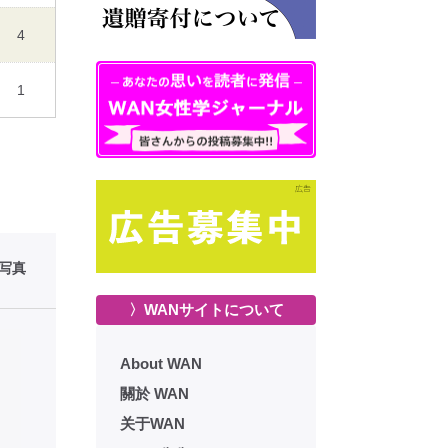
4
1
性写真
〉WANサイトについて
About WAN
關於 WAN
关于WAN