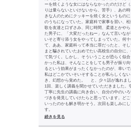
ーを焼くような女にはならなかったのだけど（
りは量らないといけないから、苦手）、あの時
きな人のためにクッキーを焼く女というものに
のうちになっていた。家庭科で家事を習い、松
歌を友達と口ずさみ、同じ時間、柔道とかやら
た男子に、「大変だったねー」なんて言いなが
いそと寄り添う女をやってしまっていた。何十
て、ああ、家庭科って本当に罪だったと、そし
まと騙されていたおめでたい高校生の自分に、
て気づく。しかし、そういうことが恐らく似合
かった私は、そんなことをしても男子が振り向
るという効果がまったくなかったのが、幸いで
私はどこかでいそいそすることが私らしくない
き、幻想から覚めた。 と、少々話が逸れま
1回、楽しく講義を聞かせていただきました。
丁寧に先生の講義に向き合い、自分の中のいろ
づきを発見していけたらと思っています。どこ
いったのかも解き明かそう。次回も楽しみにし
す。
続きを見る