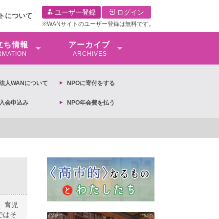
ユーザー登録
ログイン
イトについて
※WANサイトのユーザー登録は無料です。
⽴ち情報
アーカイブ
RMATION
ARCHIVES
O法⼈WANについて
NPOに寄付をする
O入会申込み
NPO年会費を払う
定への抗議文 ◆女性差別撤廃条約実現アクション 亀永能布子
、育児
ではそ