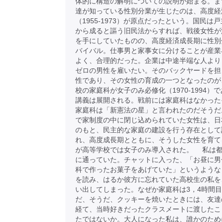
体的に構造の解明についての説明が始まる。ま
達が知っている性別分業が生じたのは、高度経
（1955-1973）が原点だったという。国民は
から成ると謳う旧民法からすれば、戦後女性が
を手にしていたものの、高度経済成長期に性別
バイバル。仕事男と家事女に分けることが産業
よく、合理的だった。企業は中途半端な人より
ゼロの男性を雇いたい。そのバックヤードを担
性であり、その女性の育成の一つとなったのが
校の家庭科が女子のみ必修化（1970-1994）
講義は展開される。戦前には家庭科はなかった
家庭科は「新憲法の星」と言われたのだそうだ
で家制度の中に閉じ込められていた女性は、日
のもと、民主的な家庭の建設を行う存在として
れ、高度成長期とともに、そうした女性を育て
が高等学校では女子のみ導入された。 私は
に通っていた。チャットに入った、「お昼に男
科で作ったお菓子をあげていた」というような
を読み、はるか彼方に忘れていた高校生の私を
い出してしまった。なぜか家庭科は3，4時間
だ、そうだ、クッキーを焼いたときには、友達
経て、当時好きだったクラスメートに渡したこ
たではないか。大人になった私は、誰かのため