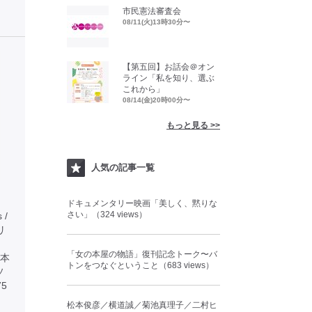
市民憲法審査会
08/11(火)13時30分〜
【第五回】お話会＠オン
ライン「私を知り、選ぶ
これから」
08/14(金)20時00分〜
もっと見る >>
人気の記事一覧
ドキュメンタリー映画「美しく、黙りな
さい」（324 views）
 /
タリ
「女の本屋の物語」復刊記念トーク〜バ
本
トンをつなぐということ（683 views）
ソ
5
松本俊彦／横道誠／菊池真理子／二村ヒ