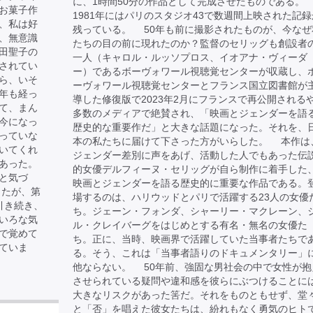
に、1時間50分の作品として完成させたものである。
お菓子作
1981年にはパリのスタジオ43で数週間上映された記録
、私は好
残っている。 50年も前に撮影されたものが、今なぜ
、無意識
たちの目の前に現れたのか？監督のセリッグも創設者
田聖子の
一人（キャロル・ルッソプロス、イオアナ・ヴィーダ
されてい
ー）であるボーヴォワール視聴覚センターが収蔵し、
ら、いそ
ーヴォワール視聴覚センターとフランス国立図書館が
年も経っ
導した修復版で2023年2月にフランスで再公開される
て、まん
多数のメディアで絶賛され、「映画とジェンダーを語
今になっ
歴史的な重要作だ」と大きな話題になった。それを、
っていな
本の私たちに届けて下さった方がいらした。 本作は
いてくれ
ジェンダー差別に声をあげ、活動した人でもあった伝
あった。
的女優デルフィーヌ・セリッグが自ら制作に着手した
と気づ
映画とジェンダーを語る歴史的に重要な作品である。
したが、第
場するのは、ハリウッドとパリで活躍する23人の女優
引き続き、
ち。ジェーン・フォンダ、シャーリー・マクレーン、
いろな気
ル・クレイバーグをはじめとする有名・無名の女優た
で覚めて
ち。正に、当時、映画界で活躍していた当事者たちで
ていま
る。そう、これは「当事者語りのドキュメンタリー」
他ならない。 50年前、強固な男社会の中で女性が抱
させられている疑問や違和感を彼らにぶつけることに
大きなリスクがあった筈だ。それをものともせず、堂
と「否」を唱えた彼女たちは、紛れもなく勇気のヒト