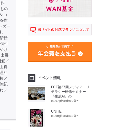
品作
るもの
ショ
る作
ンダー
し
移転
る個性
かけ
 出展
根愛／
山真
理江
イベント情報
枝／
佐紀
FCT第27回メディア・リ
わ／
テラシー研修セミナー
『生成AI』の
08/07(金)10時00分〜
UNITE
08/09(日)16時30分〜