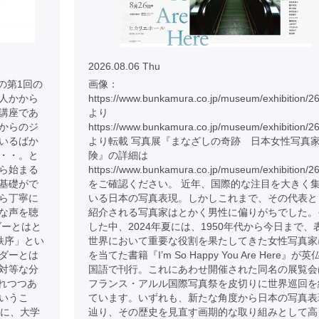
2026.08.06 Thu
の第1回の
画像：
人かから
https://www.bunkamura.co.jp/museum/exhibition/2
講座であ
より
からのジ
https://www.bunkamura.co.jp/museum/exhibition/2
いるばか
より転載 写真展『まなざしの奇跡 日本女性写真
・・。と
険』の詳細は
ら始まる
https://www.bunkamura.co.jp/museum/exhibition/26
基礎がで
をご確認ください。 近年、国際的な注目を大きく
ら丁寧に
いる日本の写真表現。しかしこれまで、その代表と
な声を聴
紹介される写真家はとかく男性に偏りがちでした。
ダーとはと
した中、2024年夏には、1950年代から今日まで、
秩序」とい
世界において重要な役割を果たしてきた女性写真家
ダーとは
を当てた書籍『I’m So Happy You Are Here』が英
対等な分
国語で刊行。これにあわせ開催された同名の展覧会
れつつあ
フランス・アルル国際写真祭を皮切りに世界巡回を
いうこ
ています。いずれも、新たな角度から日本の写真表
のに、大学
辿り、その歴史を見直す画期的な取り組みとして高