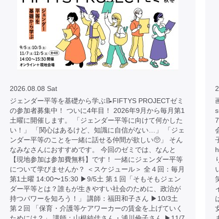
2026.08.08 Sat
2
ジェンダー平等を基礎から学ぶ📝FIFTYS PROJECTゼミ
画
の参加者募集中！ ついに4年目！ 2026年9月から毎月第1
土曜に開催します。 「ジェンダー平等に向けて何かした
い！」 「関心はあるけど、知識に自信がない…」 「ジェ
ンダー平等のことを一緒に話せる仲間が欲しい🥺」 そん
なみなさんにおすすめです。 今回のゼミでは、なんと
h
【現地参加は参加費無料】です！ 一緒にジェンダー平等
について学びませんか？ ＜スケジュール＞ 全４回：毎月
第1土曜 14:00〜15:30 ▶︎9/5土 第１回「そもそもジェン
ダー平等とは？誰もが生きやすい社会のために、政治が
持つパワーを知ろう！」 講師：福田和子さん ▶︎10/3土
第２回 「保育・介護等ケアワーカーの賃金を上げていく
ためには？」 講師：山根純佳さん・浦川倫子さん ▶︎11/7