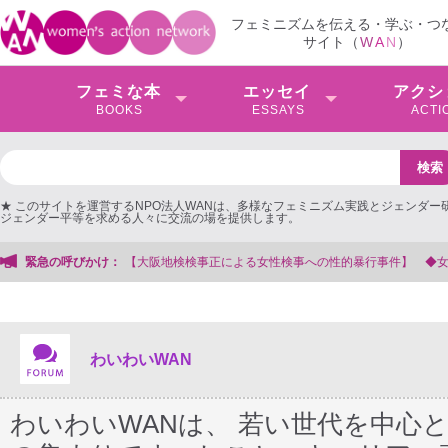
フェミニズムを伝える・学ぶ・つ
サイト（
W
A
N
）
フェミな本
エッセイ
アクシ
BOOKS
ESSAYS
ACTI
★ このサイトを運営するNPO法人WANは、多様なフェミニズム実践とジェンダー
ジェンダー平等を求める人々に交流の場を提供します。
緊急の呼びかけ：
わいわいWAN
わいわいWANは、 若い世代を中心