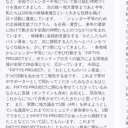
など、全国でジェンダー平等について取り組む仲間づく
りを進めてきました。 次の統一地方選挙まであと半年。
私たちは100名の候補者擁立という大きな目標を掲げ、
日々活動に邁進しています。 ・「ジェンダー平等のため
の立候補支援プログラム」を企画・運営し、来年の選挙
に向けて動き出す全国の仲間たちとのつながりが生まれ
ています。 ・候補者に金銭的支援をする「わたしたちの
バトン基金」など、次に挑戦する人たちへとバトンをつ
なぐ仕組みも、少しずつ形になってきました。 ・各地域
からジェンダー平等について学び行動する「FIFTYS
PROJECTゼミ」ボランティアの方々の協力による現地会
場が全国で28会場となり、広がっています。 今回は、
「FIFTYS PROJECT」と「わたしたちのバトン基金」、
2つの活動をあわせてご報告する会です。 これまで寄付
やサポーターとして関わってくださったみなさんをはじ
め、FIFTYS PROJECTに関心を寄せてくださっているみ
なさんに直接（オンラインも含め）お伝えし、現在地と
これからについて共有させていただきたいと思っていま
す。 また、実際に地方議会で1期（4年）を終えようとし
ている議員やこれまでのコミュニティ参加者からも、1期
でできたことやFIFTYS PROJECTがあったから挑戦でき
たことなどについて話してもらいます。 これまで
FIFTYS PROJECTやわたしたちのバトン基金に関わって