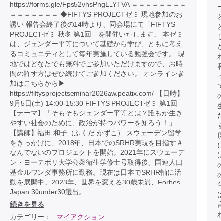
https://forms.gle/Fps52vhsPngLLYTVA ＝＝＝＝＝＝＝＝
＝＝＝＝＝＝＝ ◆FIFTYS PROJECTゼミ 現地参加のお
誘い 報告会終了後の14時より、同会場にて「FIFTYS
PROJECTゼミ 秋冬 第1回」を開催いたします。 本ゼミ
は、ジェンダー平等について基礎から学び、ともに考え
るコミュニティとして毎年実施している勉強会です。 現
地ではどなたでも無料でご参加いただけますので、お時
間の許す方はぜひ続けてご参加ください。 オンライン参
加はこちらから▶︎
https://fiftysprojectseminar2026aw.peatix.com/ 【日時】
9月5日(土) 14:00-15:30 FIFTYS PROJECTゼミ 第1回
【テーマ】「そもそもジェンダー平等とは？誰もが生き
やすい社会のために、政治が持つパワーを知ろう！」
【講師】福田 和子（ふくだ かずこ） スウェーデン留学
をきっかけに、2018年、日本でのSRHR実現を目指す＃
なんでないのプロジェクトを開始。2021年にスウェーデ
ン・ヨーテボリ大学公衆衛生学修士号取得後、国連人口
基金ルワンダ事務所に勤務。現在は日本でSRHR軸に活
動を展開中。2023年、世界を変える30歳未満、Forbes
Japan 30under30選出。
続きを見る
カテゴリー：
マイアクション