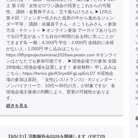
土 第３回「女性ゼロワン議会の現実とこれからの可能
性」 講師：金繁典子さん・五十嵐ちひろさん ▶︎12/5土
第４回「ジェンダー化された役所の中から進めるジェン
ダー平等」 講師：佐藤直子さん・さこうもみさん ＜参加
方法・チケット＞ ▶︎オンライン参加 アーカイブありなの
で当日予定があっても自分の時間のある時に学ぶことが
できます📝 一般：4,000円 学生：2,000円 金銭的に余裕
がない人：1,000円 申し込みはこちら↓
https://fiftysprojectseminar2026aw.peatix.com ※オンライ
ンはどなたでも参加可能です。 ▶︎現地会場での参加 全国
28地域に現地会場を設置します！ 参加無料✨ 申し込みは
こちら↓ https://forms.gle/KSrye8iFgLxpEcLD7 ※現地会
h
場の参加は原則、「女性(シス/トランス)・Xジェンダー・
ノンバイナリーで、10代〜30代の方」が対象ですが、各
現地会場主催者の判断により、変更の可能性がありま
す。
h
続きを見る
【9/5(土)】活動報告会2026を開催します（FIFTYS