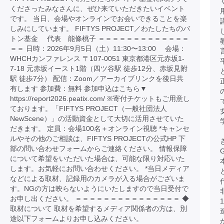
くださったみなさんに、ぜひ来ていただきたいイベント
です。 当日、会場やオンラインでお会いできることを楽
しみにしています。 FIFTYS PROJECT／わたしたちのバ
トン基金 代表 能條桃子 ＝＝＝＝＝＝＝＝＝＝＝＝＝
＝＝ 日時：2026年9月5日（土）11:30〜13:00 会場：
WHCHカンファレンス 〒107-0051 東京都港区元赤坂1-
7-18 元赤坂イースト1階（四ツ谷駅 徒歩12分、赤坂見附
駅 徒歩7分） 配信：Zoom／アーカイブリンクを後日共
有します 参加費：無料 参加申込はこちら▼
https://report2026.peatix.com/ ※寄付チケットもご用意し
ております。「FIFTYS PROJECT（一般社団法人
NewScene）」の活動資金として大切に活用させていた
だきます。 定員：会場100名＋オンライン視聴 *キャンセ
ルやその他のご相談は、FIFTYS PROJECTの公式HP 下
部の問い合わせフォームからご連絡ください。 情報保障
について希望をいただいた場合は、可能な限り対応いた
します。お気軽にお問い合わせください。 *当日メディア
などによる取材、記録用のカメラが入る場合がございま
す。NGの方は映らないようにいたしますので当日受付で
お申し出ください。 ＝＝＝＝＝＝＝＝＝＝＝＝＝＝＝ ◆
取材について 取材を希望するメディア関係者の方は、別
途以下フォームよりお申し込みください。