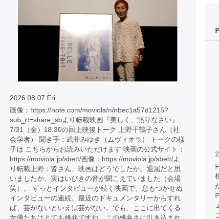
2026.08.07 Fri
画像：https://note.com/moviola/n/nbec1a57d1215?
sub_rt=share_sbより転載映画『美しく、黙りなさい』
7/31（金）18:30の回上映後トーク 上野千鶴子さん（社
会学者） 聞き手：武井みゆき（ムヴィオラ） トークの様
子は こちらからお読みいただけます 映画の公式サイト：
2
https://moviola.jp/sbett/画像：https://moviola.jp/sbett/よ
り転載上野：皆さん、映画はどうでしたか。退屈だと思
いましたか。実はいびきの音が聞こえていました（会場
笑）。 ずっとインタビューが続く映画で、息もつかせぬ
インタビューの連続。最近のドキュメンタリーからすれ
ば、芸がないといえば芸がない。でも、ここに出てくる
女優たちはとても雄弁ですね。この雄弁さに引き込まれ