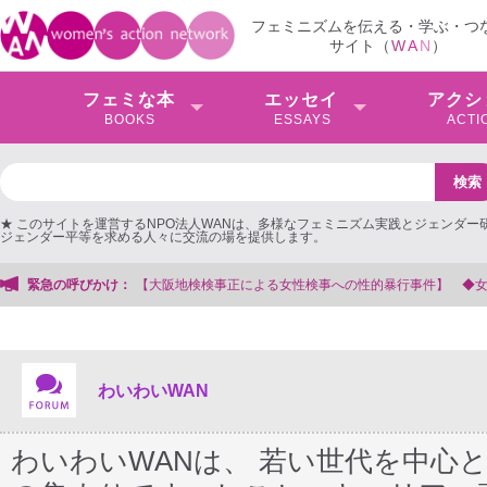
フェミニズムを伝える・学ぶ・つ
サイト（
W
A
N
）
フェミな本
エッセイ
アクシ
BOOKS
ESSAYS
ACTI
★ このサイトを運営するNPO法人WANは、多様なフェミニズム実践とジェンダー
ジェンダー平等を求める人々に交流の場を提供します。
を支援する会事務局
緊急の呼びかけ：
わいわいWAN
わいわいWANは、 若い世代を中心