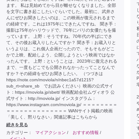
ます。 私は見始めてから目が離せなくなりました。全部
を文字に書き起こしたいぐらいでした。最初に、武井さ
んにぜひお聞きしたいのは、この映画が復元されるまで
の経緯です。これは1975年にできたんですね。 聞き手：
撮影は75年がハリウッドで、76年にパリの女優たちを撮
っています。 上野：そうですね。70年代の半ばにでき
て、その後お蔵入りしたんですか？ 聞き手：お蔵入りと
いうよりは、これ個人企画だったので、そもそもがどこ
かで上映、配給しよう、公開しようという映画ではなか
ったんです。 上野：ということは、2023年に復元される
まで、一度もどこでも公開されなかったってことなんで
すか？その経緯をぜひお聞きしたい。 （つづきは
https://note.com/moviola/n/nbec1a57d1215?
sub_rt=share_sb でお読みください）映画の公式サイ
ト：https://moviola.jp/sbett/ 映画配給会社ムヴィオラ 公
式サイト：http://moviola.jp/ インスタグラム：
https://www.instagram.com/moviola.jp/ ＝＝＝＝＝＝＝＝
＝＝＝＝＝＝＝＝＝＝＝＝＝＝ WANサイト掲載の映画
「美しく、黙りなさい」関連記事はこちらから
続きを見る
カテゴリー：
マイアクション
/
おすすめ情報
/
イベント