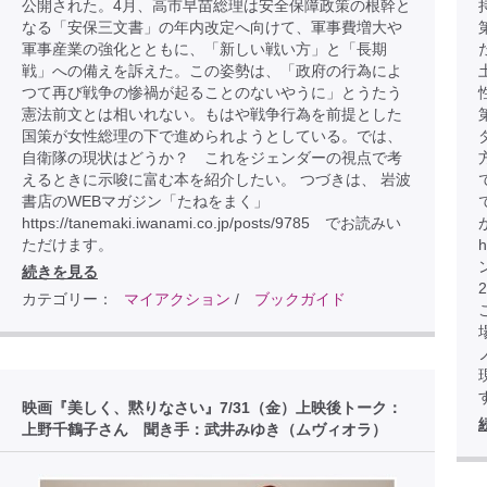
公開された。4月、高市早苗総理は安全保障政策の根幹と
なる「安保三文書」の年内改定へ向けて、軍事費増大や
軍事産業の強化とともに、「新しい戦い方」と「長期
戦」への備えを訴えた。この姿勢は、「政府の行為によ
つて再び戦争の惨禍が起ることのないやうに」とうたう
憲法前文とは相いれない。もはや戦争行為を前提とした
国策が女性総理の下で進められようとしている。では、
自衛隊の現状はどうか？ これをジェンダーの視点で考
えるときに示唆に富む本を紹介したい。 つづきは、 岩波
書店のWEBマガジン「たねをまく」
https://tanemaki.iwanami.co.jp/posts/9785 でお読みい
ただけます。
h
続きを見る
カテゴリー：
マイアクション
/
ブックガイド
こ
映画『美しく、黙りなさい』7/31（金）上映後トーク：
上野千鶴子さん 聞き手：武井みゆき（ムヴィオラ）