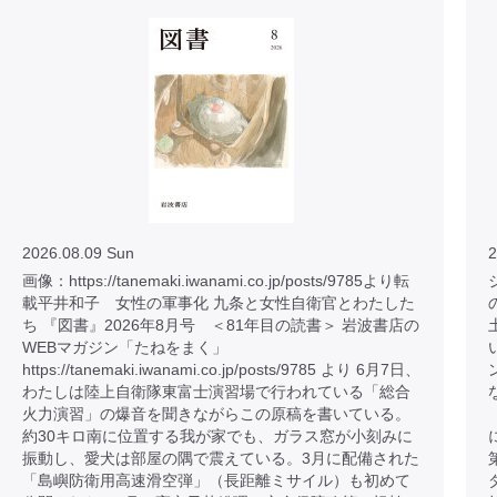
2026.08.09 Sun
2
画像：https://tanemaki.iwanami.co.jp/posts/9785より転
載平井和子 女性の軍事化 九条と女性自衛官とわたした
ち 『図書』2026年8月号 ＜81年目の読書＞ 岩波書店の
WEBマガジン「たねをまく」
https://tanemaki.iwanami.co.jp/posts/9785 より 6月7日、
わたしは陸上自衛隊東富士演習場で行われている「総合
火力演習」の爆音を聞きながらこの原稿を書いている。
約30キロ南に位置する我が家でも、ガラス窓が小刻みに
振動し、愛犬は部屋の隅で震えている。3月に配備された
「島嶼防衛用高速滑空弾」（長距離ミサイル）も初めて