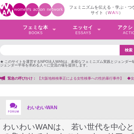
フェミニズムを伝える・学ぶ・つ
サイト（
W
A
N
）
フェミな本
エッセイ
アクシ
BOOKS
ESSAYS
ACTI
★ このサイトを運営するNPO法人WANは、多様なフェミニズム実践とジェンダー
ジェンダー平等を求める人々に交流の場を提供します。
性検事への性的暴行事件】 ◆女性検事を支援する会事務局
緊急の呼びかけ：
わいわいWAN
わいわいWANは、 若い世代を中心