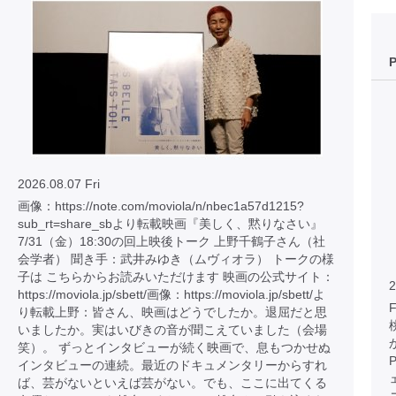
2026.08.07 Fri
画像：https://note.com/moviola/n/nbec1a57d1215?
sub_rt=share_sbより転載映画『美しく、黙りなさい』
7/31（金）18:30の回上映後トーク 上野千鶴子さん（社
会学者） 聞き手：武井みゆき（ムヴィオラ） トークの様
子は こちらからお読みいただけます 映画の公式サイト：
2
https://moviola.jp/sbett/画像：https://moviola.jp/sbett/よ
り転載上野：皆さん、映画はどうでしたか。退屈だと思
いましたか。実はいびきの音が聞こえていました（会場
笑）。 ずっとインタビューが続く映画で、息もつかせぬ
インタビューの連続。最近のドキュメンタリーからすれ
ば、芸がないといえば芸がない。でも、ここに出てくる