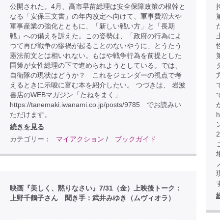
公開された。4月、高市早苗総理は安全保障政策の根幹と
なる「安保三文書」の年内改定へ向けて、軍事費増大や
軍事産業の強化とともに、「新しい戦い方」と「長期
戦」への備えを訴えた。この姿勢は、「政府の行為によ
つて再び戦争の惨禍が起ることのないやうに」とうたう
憲法前文とは相いれない。もはや戦争行為を前提とした
国策が女性総理の下で進められようとしている。では、
自衛隊の現状はどうか？ これをジェンダーの視点で考
えるときに示唆に富む本を紹介したい。 つづきは、 岩波
書店のWEBマガジン「たねをまく」
https://tanemaki.iwanami.co.jp/posts/9785 でお読みい
ただけます。
h
続きを見る
カテゴリー：
マイアクション
/
ブックガイド
こ
映画『美しく、黙りなさい』7/31（金）上映後トーク：
上野千鶴子さん 聞き手：武井みゆき（ムヴィオラ）