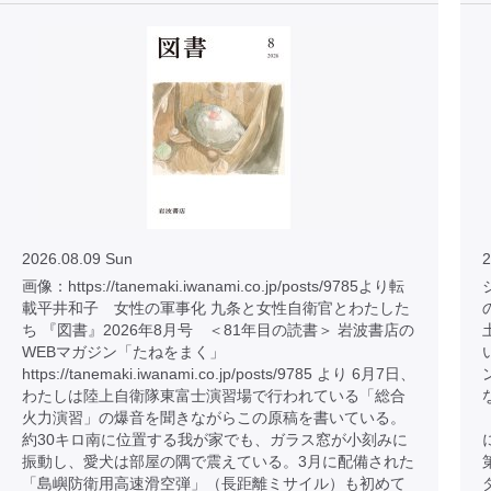
2026.08.09 Sun
2
画像：https://tanemaki.iwanami.co.jp/posts/9785より転
載平井和子 女性の軍事化 九条と女性自衛官とわたした
ち 『図書』2026年8月号 ＜81年目の読書＞ 岩波書店の
WEBマガジン「たねをまく」
https://tanemaki.iwanami.co.jp/posts/9785 より 6月7日、
わたしは陸上自衛隊東富士演習場で行われている「総合
火力演習」の爆音を聞きながらこの原稿を書いている。
約30キロ南に位置する我が家でも、ガラス窓が小刻みに
振動し、愛犬は部屋の隅で震えている。3月に配備された
「島嶼防衛用高速滑空弾」（長距離ミサイル）も初めて