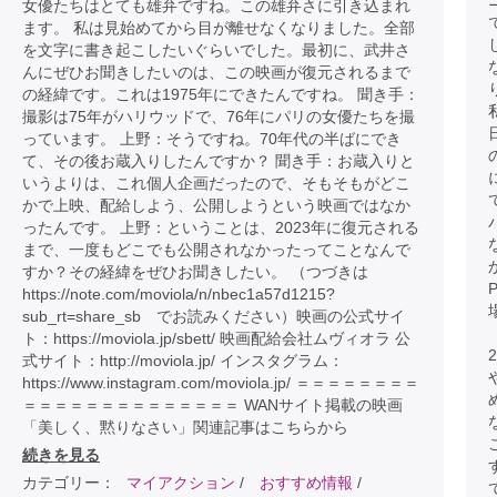
女優たちはとても雄弁ですね。この雄弁さに引き込まれ
ます。 私は見始めてから目が離せなくなりました。全部
を文字に書き起こしたいぐらいでした。最初に、武井さ
んにぜひお聞きしたいのは、この映画が復元されるまで
の経緯です。これは1975年にできたんですね。 聞き手：
撮影は75年がハリウッドで、76年にパリの女優たちを撮
っています。 上野：そうですね。70年代の半ばにでき
て、その後お蔵入りしたんですか？ 聞き手：お蔵入りと
いうよりは、これ個人企画だったので、そもそもがどこ
かで上映、配給しよう、公開しようという映画ではなか
ったんです。 上野：ということは、2023年に復元される
まで、一度もどこでも公開されなかったってことなんで
すか？その経緯をぜひお聞きしたい。 （つづきは
https://note.com/moviola/n/nbec1a57d1215?
sub_rt=share_sb でお読みください）映画の公式サイ
ト：https://moviola.jp/sbett/ 映画配給会社ムヴィオラ 公
式サイト：http://moviola.jp/ インスタグラム：
https://www.instagram.com/moviola.jp/ ＝＝＝＝＝＝＝＝
＝＝＝＝＝＝＝＝＝＝＝＝＝＝ WANサイト掲載の映画
「美しく、黙りなさい」関連記事はこちらから
続きを見る
カテゴリー：
マイアクション
/
おすすめ情報
/