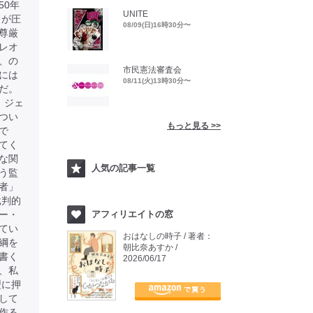
50年
UNITE
」が圧
08/09(日)16時30分〜
尊厳
レオ
、の
市民憲法審査会
には
08/11(火)13時30分〜
だ。
、ジェ
つい
もっと見る >>
で
てく
な関
人気の記事一覧
う監
者」
批判的
ー・
アフィリエイトの窓
てい
おはなしの時子 / 著者：
綱を
朝比奈あすか /
書く
2026/06/17
、私
型に押
して
作る