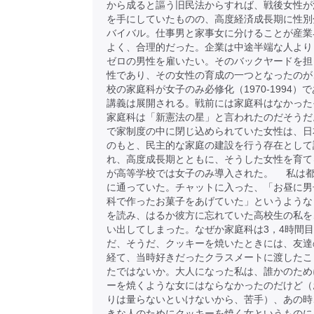
から成ると謳う旧民法からすれば、戦後女性が
を手にしていたものの、高度経済成長期に性別
バイバル。仕事男と家事女に分けることが産業
よく、合理的だった。企業は中途半端な人より
ゼロの男性を雇いたい。そのバックヤードを担
性であり、その女性の育成の一つとなったのが
校の家庭科が女子のみ必修化（1970-1994）
講義は展開される。戦前には家庭科はなかった
家庭科は「新憲法の星」と言われたのだそうだ
で家制度の中に閉じ込められていた女性は、日
のもと、民主的な家庭の建設を行う存在として
れ、高度成長期とともに、そうした女性を育て
が高等学校では女子のみ導入された。 私は
に通っていた。チャットに入った、「お昼に男
科で作ったお菓子をあげていた」というような
を読み、はるか彼方に忘れていた高校生の私を
い出してしまった。なぜか家庭科は3，4時間
だ、そうだ、クッキーを焼いたときには、友達
経て、当時好きだったクラスメートに渡したこ
たではないか。大人になった私は、誰かのため
ーを焼くような女にはならなかったのだけど（
りは量らないといけないから、苦手）、あの時
きな人のためにクッキーを焼く女というものに