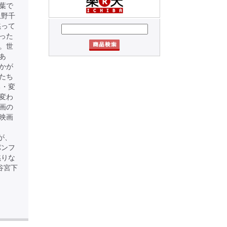
葉で
上野千
黙って
った
。世
あ
かが
たち
る・変
変わ
画の
映画
が、
パンフ
黙りな
渋谷宮下