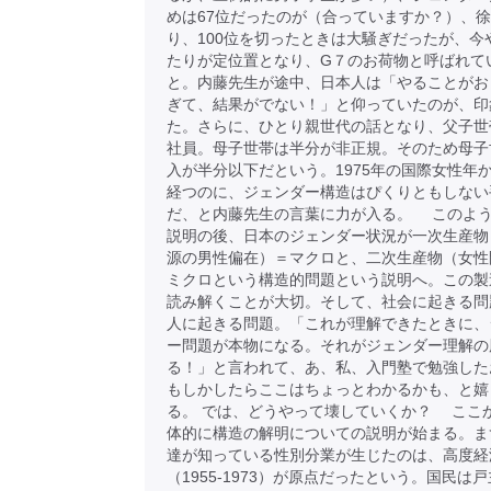
めは67位だったのが（合っていますか？）、
り、100位を切ったときは大騒ぎだったが、今や
たりが定位置となり、G７のお荷物と呼ばれて
と。内藤先生が途中、日本人は「やることがお
ぎて、結果がでない！」と仰っていたのが、印
た。さらに、ひとり親世代の話となり、父子世
社員。母子世帯は半分が非正規。そのため母子
入が半分以下だという。1975年の国際女性年か
経つのに、ジェンダー構造はぴくりともしない
だ、と内藤先生の言葉に力が入る。 このよ
説明の後、日本のジェンダー状況が一次生産物
源の男性偏在）＝マクロと、二次生産物（女性
ミクロという構造的問題という説明へ。この製
読み解くことが大切。そして、社会に起きる問
人に起きる問題。「これが理解できたときに、
ー問題が本物になる。それがジェンダー理解の
る！」と言われて、あ、私、入門塾で勉強した
もしかしたらここはちょっとわかるかも、と嬉
る。 では、どうやって壊していくか？ ここ
体的に構造の解明についての説明が始まる。ま
達が知っている性別分業が生じたのは、高度経
（1955-1973）が原点だったという。国民は