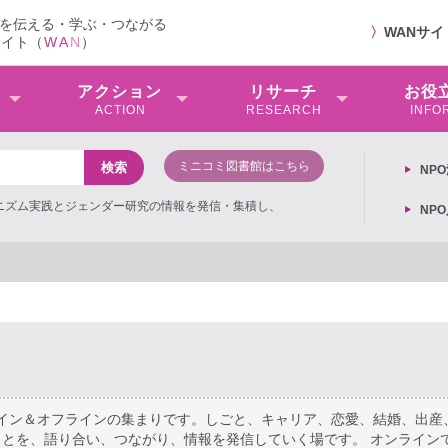
を伝える・学ぶ・つながる
〉
WANサ
サイト（
W
A
N
）
アクション
リサーチ
お役
ACTION
RESEARCH
INFO
ミニコミ図書館はこちら
NP
ミニズム実践とジェンダー研究の情報を発信・集積し、
NP
ライン＆オフラインの集まりです。しごと、キャリア、恋愛、結婚、出産
とを、語り合い、つながり、情報を発信していく場です。 オンライン