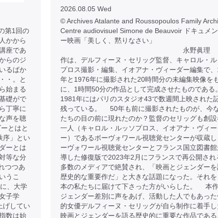
2026.08.05 Wed
© Archives Atalante and Roussopoulos Family Archi
の第1回の
Centre audiovisuel Simone de Beauvoir ドキュ
人かから
ー映画「美しく、黙りなさい」
講座であ
永野眞理 
からのジ
作は、デルフィーヌ・セリッグ監督、キャロル・ル
いるばか
プロス撮影・編集、イオアナ・ヴィーダー編集で、1
・・。と
年と1976年に撮影された20時間分の未編集映像を
ら始まる
に、1時間50分の作品として完成させたものである
基礎がで
1981年にはパリのスタジオ43で数週間上映された
ら丁寧に
残っている。 50年も前に撮影されたものが、今
な声を聴
たちの目の前に現れたのか？監督のセリッグも創設
ダーとはと
一人（キャロル・ルッソプロス、イオアナ・ヴィー
秩序」とい
ー）であるボーヴォワール視聴覚センターが収蔵し
ダーとは
ーヴォワール視聴覚センターとフランス国立図書館
対等な分
導した修復版で2023年2月にフランスで再公開され
れつつあ
多数のメディアで絶賛され、「映画とジェンダーを
いうこ
歴史的な重要作だ」と大きな話題になった。それを
のに、大学
本の私たちに届けて下さった方がいらした。 本
女子学
ジェンダー差別に声をあげ、活動した人でもあった
上げしてい
的女優デルフィーヌ・セリッグが自ら制作に着手し
指数は始
映画とジェンダーを語る歴史的に重要な作品である