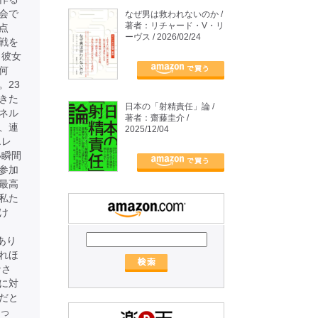
会で
なぜ男は救われないのか /
著者：リチャード・V・リ
点
ーヴス / 2026/02/24
戦を
、彼女
何
。23
きた
日本の「射精責任」論 /
ネル
著者：齋藤圭介 /
、連
2025/12/04
エレ
い瞬間
参加
最高
私た
け
あり
れほ
なさ
に対
だと
かっ