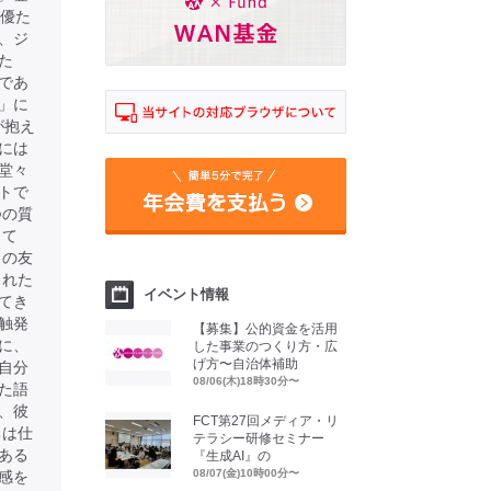
女優た
、ジ
た
であ
」に
が抱え
には
堂々
トで
つの質
して
との友
された
イベント情報
てき
触発
【募集】公的資金を活用
に、
した事業のつくり方・広
げ方〜自治体補助
自分
08/06(木)18時30分〜
た語
、彼
FCT第27回メディア・リ
ちは仕
テラシー研修セミナー
ある
『生成AI』の
08/07(金)10時00分〜
感を