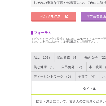
れぞれの身近な問題や出来事について自由に語
フォーラム
トピックやオフ会を投稿するには、WANサイトユーザー
また、ご利用にあたっては
投稿規定
をご確認下さい。
ALL（105）
悩める森 （4）
働き女子 （2
美と健康 （1）
自己啓発 （2）
本・映画 （
ディーセントワーク （0）
子育て （4）
ハ
タイトル
防災・減災について、皆さんのご意見ください