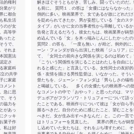
法的権利
解きほぐそうともがき、苦しみ、闘っていたのだ。
分業がリ
も前に。 質問１．の答は「女優にはならなかった
界に都合
倒的に多い。映画業界で、女であるが故にどれだけ
も私生活
を貶められてきたか、男が妄想している「女のステ
うのが女
タイプ」がいかに女の当事者性から乖離しているか
、高等学
告発と言えるだろう。彼女たちは、映画業界が鋳型
であったと
め込んでいる「女」を木っ端みじんにしたかったの
そうで、
質問2．の答も、「一度も無い」が殆ど。例外的に
。それま
ーン・フォンダが自ら出演した映画「ジュリア」に
本国憲法
て、「女同士の前向きな関係を演じるのは初めて」
認定さ
「こういう関係性を演じることはわたしを自由にし
る家庭科
れると感じた」と言及している。女性同士の友好的
都立の共学
係・友情を描ける男性監督は、いなかった。そうい
子に家庭
督たちを、ジェーン・フォンダは「男らしさの犠牲
コメント
と喝破している。 多くの女優たちの映画界への
、急に思
なコメントの中で「おやっ？」と思ったのは、マリ
目で、そう
デュボアがフランソワ・トリュフォーについて語っ
の協力を
たことである。映画作りについて彼は「女が自ら手
とがあっ
握るべきだ。自分のために感じたこと、望むことを
にクッキ
べきだ。女が生み出すべきなんだ」と。この一言で
お菓子作
はトリュフォーを見直した。 業界の男たちが鋳
、私は好
し込めていた女たちは、それをぶち壊すために、そ
、無意識
当事者である自分が「女」を描くために、「映画を