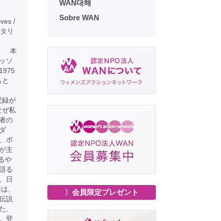
WAN대해
Sobre WAN
ves /
メンタリ
本
ッソ
975
もと
。
記録が
なぜ私
者の
ダ
、ボ
が主
るや
語る
、日
作は、
〉会員限定プレゼント
伝説
た、
。登