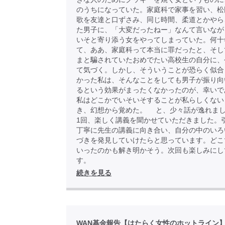
のうちになっていた。家庭科で家事を習い、松
歌を友達と口ずさみ、同じ時間、柔道とかやら
た男子に、「大変だったねー」なんて言いなが
いそと寄り添う女をやってしまっていた。何十
て、ああ、家庭科って本当に罪だったと、そし
まと騙されていたおめでたい高校生の自分に、
て気づく。しかし、そういうことが恐らく似合
かった私は、そんなことをしても男子が振り向
るという効果がまったくなかったのが、幸いで
私はどこかでいそいそすることが私らしくない
き、幻想から覚めた。 と、少々話が逸れま
1回、楽しく講義を聞かせていただきました。
丁寧に先生の講義に向き合い、自分の中のいろ
づきを発見していけたらと思っています。どこ
いったのかも解き明かそう。次回も楽しみにし
す。
続きを見る
WAN基金報告【はたらく女性のホットライン