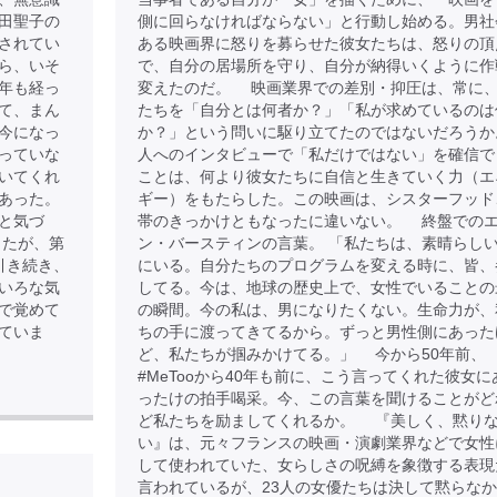
田聖子の
側に回らなければならない」と行動し始める。男社
されてい
ある映画界に怒りを募らせた彼女たちは、怒りの頂
ら、いそ
で、自分の居場所を守り、自分が納得いくように作
年も経っ
変えたのだ。 映画業界での差別・抑圧は、常に
て、まん
たちを「自分とは何者か？」「私が求めているのは
今になっ
か？」という問いに駆り立てたのではないだろうか
っていな
人へのインタビューで「私だけではない」を確信で
いてくれ
ことは、何より彼女たちに自信と生きていく力（エ
あった。
ギー）をもたらした。この映画は、シスターフッド
と気づ
帯のきっかけともなったに違いない。 終盤での
したが、第
ン・バースティンの言葉。 「私たちは、素晴らし
引き続き、
にいる。自分たちのプログラムを変える時に、皆、
いろな気
してる。今は、地球の歴史上で、女性でいることの
で覚めて
の瞬間。今の私は、男になりたくない。生命力が、
ていま
ちの手に渡ってきてるから。ずっと男性側にあった
ど、私たちが掴みかけてる。」 今から50年前、
#MeTooから40年も前に、こう言ってくれた彼女に
ったけの拍手喝采。今、この言葉を聞けることがど
ど私たちを励ましてくれるか。 『美しく、黙り
い』は、元々フランスの映画・演劇業界などで女性
して使われていた、女らしさの呪縛を象徴する表現
言われているが、23人の女優たちは決して黙らな
】