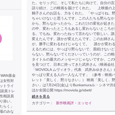
た。セリッグに、そして私たちに向けて、自分の言
語り続け、この映画を届けてくれた。 上映後の
鶴子さんのお話も、力をくれた。 「やっぱりね。
ちゃいけないと思うんです。この人たちも黙らなか
から、黙らなかったから、これだけの変化が起きた
の中、変わったところもあるし変わらないところが
る。でもね、変わったねって言わないで欲しい。誰
変えたんです。誰かが変えたんです。このお姉さん
が。勝手に変わるわけじゃなくて。 誰かが変わ
えるためには、やっぱり黙らないで、居続けないと
らない。黙らないでくださいっていうのが、この映
タイトルの最大のメッセージじゃないですか。この
を見つけて、日本に持ってきた武井さん（映画会社
「MOVIOLA ムヴィオラ」代表 武井みゆきさん）
やっぱり変える人の一人なんです」 （参考：映画
WAN基金
レット「美しく、黙りなさい」） 映画「美しく、
は女性対
さい」は7月24日(金)よりBunkamuraル・シネマ
ットライ
ほか全国公開 https://moviola.jp/sbett/
相談員トレ
性相談員
続きを見る
り添い、
カテゴリー：
新作映画評・エッセイ
たらく」
場のみな