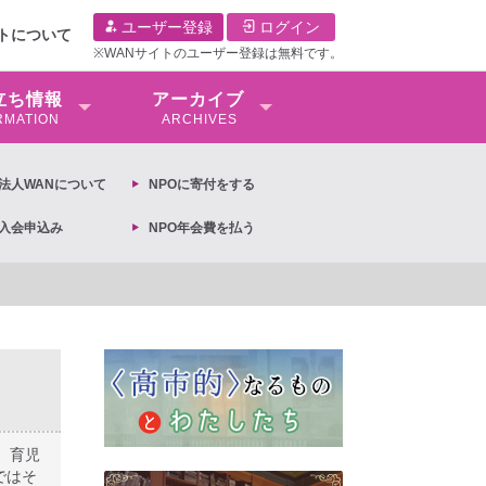
ユーザー登録
ログイン
イトについて
※WANサイトのユーザー登録は無料です。
⽴ち情報
アーカイブ
RMATION
ARCHIVES
O法⼈WANについて
NPOに寄付をする
O入会申込み
NPO年会費を払う
、育児
ではそ