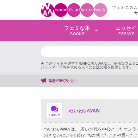
フェミニズム
フェミな本
エッセイ
BOOKS
ESSAYS
★ このサイトを運営するNPO法人WANは、多様なフェ
ジェンダー平等を求める人々に交流の場を提供します。
緊急の呼びかけ：
わいわいWAN
わいわいWANは、 若い世代を中心としたオン
のさなかにいる自分たちの感じたことや思ったこ