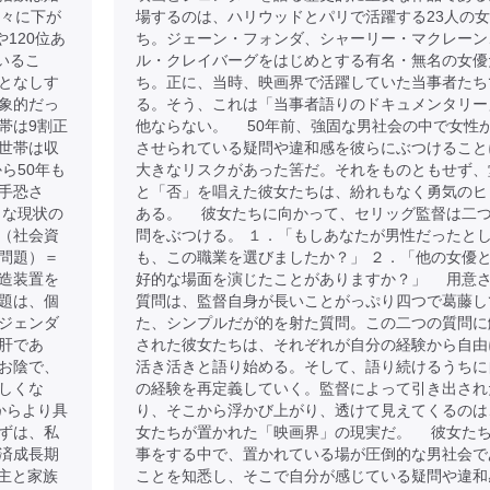
徐々に下が
場するのは、ハリウッドとパリで活躍する23人の
120位あ
ち。ジェーン・フォンダ、シャーリー・マクレーン
いるこ
ル・クレイバーグをはじめとする有名・無名の女優
となしす
ち。正に、当時、映画界で活躍していた当事者たち
象的だっ
る。そう、これは「当事者語りのドキュメンタリー
帯は9割正
他ならない。 50年前、強固な男社会の中で女性
世帯は収
させられている疑問や違和感を彼らにぶつけること
ら50年も
大きなリスクがあった筈だ。それをものともせず、
手恐さ
と「否」を唱えた彼女たちは、紛れもなく勇気のヒ
うな現状の
ある。 彼女たちに向かって、セリッグ監督は二
（社会資
問をぶつける。 １．「もしあなたが男性だったと
問題）＝
も、この職業を選びましたか？」 ２．「他の女優
造装置を
好的な場面を演じたことがありますか？」 用意
題は、個
質問は、監督自身が長いことがっぷり四つで葛藤し
ジェンダ
た、シンプルだが的を射た質問。この二つの質問に
肝であ
された彼女たちは、それぞれが自分の経験から自由
お陰で、
活き活きと語り始める。そして、語り続けるうちに
しくな
の経験を再定義していく。監督によって引き出され
からより具
り、そこから浮かび上がり、透けて見えてくるのは
ずは、私
女たちが置かれた「映画界」の現実だ。 彼女た
済成長期
事をする中で、置かれている場が圧倒的な男社会で
戸主と家族
ことを知悉し、そこで自分が感じている疑問や違和