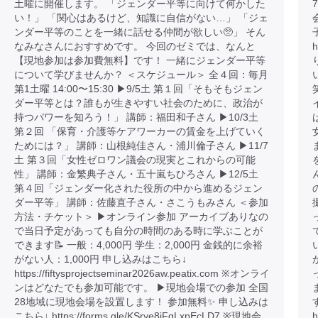
土曜に開催します。 「ジェンダー平等に向けて何かした
い！」 「関心はあるけど、知識に自信がない…」 「ジェ
ンダー平等のことを一緒に話せる仲間が欲しい🥺」 そん
なみなさんにおすすめです。 今回のゼミでは、なんと
h
【現地参加は参加費無料】です！ 一緒にジェンダー平等
について学びませんか？ ＜スケジュール＞ 全４回：毎月
第1土曜 14:00〜15:30 ▶︎9/5土 第１回「そもそもジェン
ダー平等とは？誰もが生きやすい社会のために、政治が
持つパワーを知ろう！」 講師：福田和子さん ▶︎10/3土
第２回 「保育・介護等ケアワーカーの賃金を上げていく
ためには？」 講師：山根純佳さん・浦川倫子さん ▶︎11/7
土 第３回「女性ゼロワン議会の現実とこれからの可能
性」 講師：金繁典子さん・五十嵐ちひろさん ▶︎12/5土
第４回「ジェンダー化された役所の中から進めるジェン
ダー平等」 講師：佐藤直子さん・さこうもみさん ＜参加
方法・チケット＞ ▶︎オンライン参加 アーカイブありなの
で当日予定があっても自分の時間のある時に学ぶことが
できます📝 一般：4,000円 学生：2,000円 金銭的に余裕
がない人：1,000円 申し込みはこちら↓
https://fiftysprojectseminar2026aw.peatix.com ※オンライ
ンはどなたでも参加可能です。 ▶︎現地会場での参加 全国
28地域に現地会場を設置します！ 参加無料✨ 申し込みは
こちら↓ https://forms.gle/KSrye8iFgLxpEcLD7 ※現地会
h