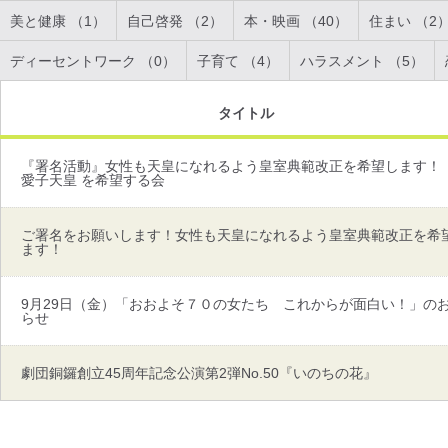
美と健康 （1）
自己啓発 （2）
本・映画 （40）
住まい （2
ディーセントワーク （0）
子育て （4）
ハラスメント （5）
タイトル
『署名活動』女性も天皇になれるよう皇室典範改正を希望します！
愛子天皇 を希望する会
ご署名をお願いします！女性も天皇になれるよう皇室典範改正を希
ます！
9月29日（金）「おおよそ７０の女たち これからが面白い！」の
らせ
劇団銅鑼創立45周年記念公演第2弾No.50『いのちの花』