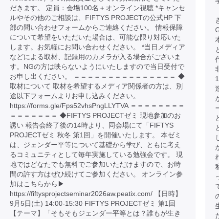
だきます。 定員：会場100名＋オンライン視聴 *キャンセ
ルやその他のご相談は、FIFTYS PROJECTの公式HP 下
部の問い合わせフォームからご連絡ください。 情報保障
について希望をいただいた場合は、可能な限り対応いた
します。お気軽にお問い合わせください。 *当日メディア
などによる取材、記録用のカメラが入る場合がございま
す。NGの方は映らないようにいたしますので当日受付で
お申し出ください。 ＝＝＝＝＝＝＝＝＝＝＝＝＝＝＝ ◆
取材について 取材を希望するメディア関係者の方は、別
途以下フォームよりお申し込みください。
https://forms.gle/Fps52vhsPngLLYTVA ＝＝＝＝＝＝＝＝
＝＝＝＝＝＝＝ ◆FIFTYS PROJECTゼミ 現地参加のお
誘い 報告会終了後の14時より、同会場にて「FIFTYS
PROJECTゼミ 秋冬 第1回」を開催いたします。 本ゼミ
は、ジェンダー平等について基礎から学び、ともに考え
るコミュニティとして毎年実施している勉強会です。 現
地ではどなたでも無料でご参加いただけますので、お時
間の許す方はぜひ続けてご参加ください。 オンライン参
加はこちらから▶︎
https://fiftysprojectseminar2026aw.peatix.com/ 【日時】
9月5日(土) 14:00-15:30 FIFTYS PROJECTゼミ 第1回
【テーマ】「そもそもジェンダー平等とは？誰もが生き