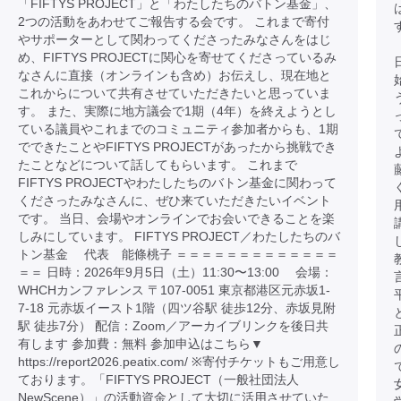
「FIFTYS PROJECT」と「わたしたちのバトン基金」、
2つの活動をあわせてご報告する会です。 これまで寄付
やサポーターとして関わってくださったみなさんをはじ
め、FIFTYS PROJECTに関心を寄せてくださっているみ
なさんに直接（オンラインも含め）お伝えし、現在地と
これからについて共有させていただきたいと思っていま
す。 また、実際に地方議会で1期（4年）を終えようとし
ている議員やこれまでのコミュニティ参加者からも、1期
でできたことやFIFTYS PROJECTがあったから挑戦でき
たことなどについて話してもらいます。 これまで
FIFTYS PROJECTやわたしたちのバトン基金に関わって
くださったみなさんに、ぜひ来ていただきたいイベント
です。 当日、会場やオンラインでお会いできることを楽
しみにしています。 FIFTYS PROJECT／わたしたちのバ
トン基金 代表 能條桃子 ＝＝＝＝＝＝＝＝＝＝＝＝＝
＝＝ 日時：2026年9月5日（土）11:30〜13:00 会場：
WHCHカンファレンス 〒107-0051 東京都港区元赤坂1-
7-18 元赤坂イースト1階（四ツ谷駅 徒歩12分、赤坂見附
駅 徒歩7分） 配信：Zoom／アーカイブリンクを後日共
有します 参加費：無料 参加申込はこちら▼
https://report2026.peatix.com/ ※寄付チケットもご用意し
ております。「FIFTYS PROJECT（一般社団法人
NewScene）」の活動資金として大切に活用させていた