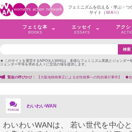
フェミニズムを伝える・学ぶ・つ
サイト（
W
A
N
）
フェミな本
エッセイ
アクシ
BOOKS
ESSAYS
ACTI
★ このサイトを運営するNPO法人WANは、多様なフェミニズム実践とジェンダー
ジェンダー平等を求める人々に交流の場を提供します。
緊急の呼びかけ：
わいわいWAN
わいわいWANは、 若い世代を中心