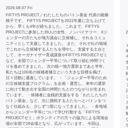
2026.08.07 Fri
FIFTYS PROJECT／わたしたちのバトン基金 代表の能條
桃子です。 FIFTYS PROJECTを2022年夏に立ち上げて
から、早くも4年が経ちました。 これまで、FIFTYS
PROJECTに参加した39人の女性、ノンバイナリー、Xジ
2
ェンダーの方たちが地方議会に立候補し、それをコミュ
ニティとして支援してきました。 また、それぞれの地域
でこれから立候補する人たちを増やし、支援する土台と
して、オーガナイザー育成講座やFIFTYS PROJECTゼミ
など、全国でジェンダー平等について取り組む仲間づく
りを進めてきました。 次の統一地方選挙まであと半年。
私たちは100名の候補者擁立という大きな目標を掲げ、
日々活動に邁進しています。 ・「ジェンダー平等のため
の立候補支援プログラム」を企画・運営し、来年の選挙
に向けて動き出す全国の仲間たちとのつながりが生まれ
ています。 ・候補者に金銭的支援をする「わたしたちの
バトン基金」など、次に挑戦する人たちへとバトンをつ
なぐ仕組みも、少しずつ形になってきました。 ・各地域
からジェンダー平等について学び行動する「FIFTYS
PROJECTゼミ」ボランティアの方々の協力による現地会
場が全国で28会場となり、広がっています。 今回は、