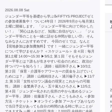
2026.08.08 Sat
ジェンダー平等を基礎から学ぶ📝FIFTYS PROJECTゼミ
の参加者募集中！ ついに4年目！ 2026年9月から毎月第1
土曜に開催します。 「ジェンダー平等に向けて何かした
い！」 「関心はあるけど、知識に自信がない…」 「ジェ
ンダー平等のことを一緒に話せる仲間が欲しい🥺」 そん
なみなさんにおすすめです。 今回のゼミでは、なんと
【現地参加は参加費無料】です！ 一緒にジェンダー平等
について学びませんか？ ＜スケジュール＞ 全４回：毎月
第1土曜 14:00〜15:30 ▶︎9/5土 第１回「そもそもジェン
ダー平等とは？誰もが生きやすい社会のために、政治が
持つパワーを知ろう！」 講師：福田和子さん ▶︎10/3土
第２回 「保育・介護等ケアワーカーの賃金を上げていく
ためには？」 講師：山根純佳さん・浦川倫子さん ▶︎11/7
土 第３回「女性ゼロワン議会の現実とこれからの可能
性」 講師：金繁典子さん・五十嵐ちひろさん ▶︎12/5土
2
第４回「ジェンダー化された役所の中から進めるジェン
ダー平等」 講師：佐藤直子さん・さこうもみさん ＜参加
画
方法・チケット＞ ▶︎オンライン参加 アーカイブありなの
で当日予定があっても自分の時間のある時に学ぶことが
できます📝 一般：4,000円 学生：2,000円 金銭的に余裕