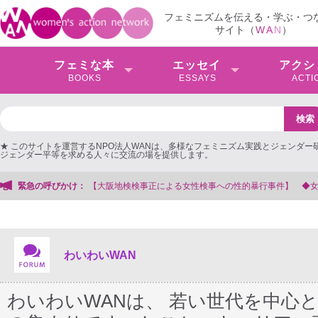
フェミニズムを伝える・学ぶ・つ
サイト（
W
A
N
）
フェミな本
エッセイ
アクシ
BOOKS
ESSAYS
ACTI
★ このサイトを運営するNPO法人WANは、多様なフェミニズム実践とジェンダー
ジェンダー平等を求める人々に交流の場を提供します。
よる女性検事への性的暴行事件】 ◆女性検事を支援する会事務局
緊急の呼びかけ：
わいわいWAN
わいわいWANは、 若い世代を中心