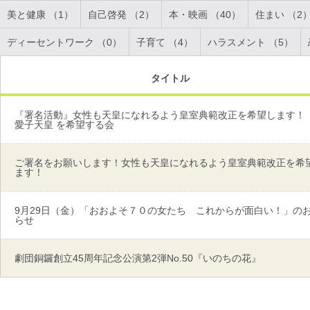
美と健康 （1）
自己啓発 （2）
本・映画 （40）
住まい （2
ディーセントワーク （0）
子育て （4）
ハラスメント （5）
タイトル
『署名活動』女性も天皇になれるよう皇室典範改正を希望します！
愛子天皇 を希望する会
ご署名をお願いします！女性も天皇になれるよう皇室典範改正を希
ます！
9月29日（金）「おおよそ７０の女たち これからが面白い！」の
らせ
劇団銅鑼創立45周年記念公演第2弾No.50『いのちの花』