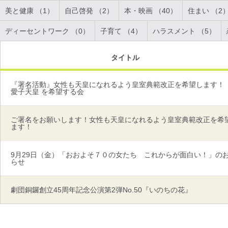
美と健康 （1）
自己啓発 （2）
本・映画 （40）
住まい （2
ディーセントワーク （0）
子育て （4）
ハラスメント （5）
タイトル
『署名活動』女性も天皇になれるよう皇室典範改正を希望します！
愛子天皇 を希望する会
ご署名をお願いします！女性も天皇になれるよう皇室典範改正を希
ます！
9月29日（金）「おおよそ７０の女たち これからが面白い！」の
らせ
劇団銅鑼創立45周年記念公演第2弾No.50『いのちの花』