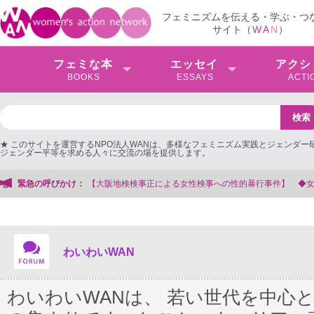
フェミニズムを伝える・学ぶ・つ
サイト（
W
A
N
）
フェミな本
エッセイ
アクシ
BOOKS
ESSAYS
ACTI
★ このサイトを運営するNPO法人WANは、多様なフェミニズム実践とジェンダー
ジェンダー平等を求める人々に交流の場を提供します。
を支援する会事務局
緊急の呼びかけ：
わいわいWAN
わいわいWANは、 若い世代を中心