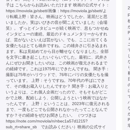
子は こちらからお読みいただけます 映画の公式サイト：
2
https://moviola.jp/sbett/画像：https://moviola.jp/sbett/よ
り転載上野：皆さん、映画はどうでしたか。退屈だと思
いましたか。実はいびきの音が聞こえていました（会場
笑）。 ずっとインタビューが続く映画で、息もつかせぬ
インタビューの連続。最近のドキュメンタリーからすれ
ば、芸がないといえば芸がない。でも、ここに出てくる
女優たちはとても雄弁ですね。この雄弁さに引き込まれ
ます。 私は見始めてから目が離せなくなりました。全部
を文字に書き起こしたいぐらいでした。最初に、武井さ
んにぜひお聞きしたいのは、この映画が復元されるまで
の経緯です。これは1975年にできたんですね。 聞き手：
撮影は75年がハリウッドで、76年にパリの女優たちを撮
っています。 上野：そうですね。70年代の半ばにでき
て、その後お蔵入りしたんですか？ 聞き手：お蔵入りと
いうよりは、これ個人企画だったので、そもそもがどこ
かで上映、配給しよう、公開しようという映画ではなか
ったんです。 上野：ということは、2023年に復元される
まで、一度もどこでも公開されなかったってことなんで
すか？その経緯をぜひお聞きしたい。 （つづきは
https://note.com/moviola/n/nbec1a57d1215?
sub_rt=share_sb でお読みください）映画の公式サイ