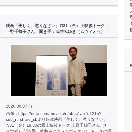
映画『美しく、黙りなさい』7/31（金）上映後トーク：
上野千鶴子さん 聞き手：武井みゆき（ムヴィオラ）
2026.08.07 Fri
画像：https://note.com/moviola/n/nbec1a57d1215?
sub_rt=share_sbより転載映画『美しく、黙りなさい』
7/31（金）18:30の回上映後トーク 上野千鶴子さん（社
会学者） 聞き手：武井みゆき（ムヴィオラ） トークの様