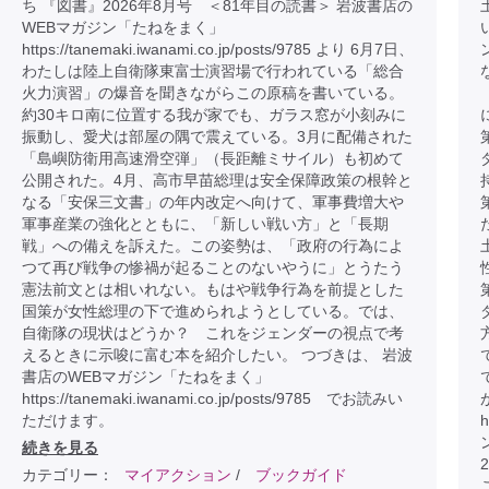
ち 『図書』2026年8月号 ＜81年目の読書＞ 岩波書店の
WEBマガジン「たねをまく」
https://tanemaki.iwanami.co.jp/posts/9785 より 6月7日、
わたしは陸上自衛隊東富士演習場で行われている「総合
火力演習」の爆音を聞きながらこの原稿を書いている。
約30キロ南に位置する我が家でも、ガラス窓が小刻みに
振動し、愛犬は部屋の隅で震えている。3月に配備された
「島嶼防衛用高速滑空弾」（長距離ミサイル）も初めて
公開された。4月、高市早苗総理は安全保障政策の根幹と
なる「安保三文書」の年内改定へ向けて、軍事費増大や
軍事産業の強化とともに、「新しい戦い方」と「長期
戦」への備えを訴えた。この姿勢は、「政府の行為によ
つて再び戦争の惨禍が起ることのないやうに」とうたう
憲法前文とは相いれない。もはや戦争行為を前提とした
国策が女性総理の下で進められようとしている。では、
自衛隊の現状はどうか？ これをジェンダーの視点で考
えるときに示唆に富む本を紹介したい。 つづきは、 岩波
書店のWEBマガジン「たねをまく」
https://tanemaki.iwanami.co.jp/posts/9785 でお読みい
ただけます。
h
続きを見る
カテゴリー：
マイアクション
/
ブックガイド
こ