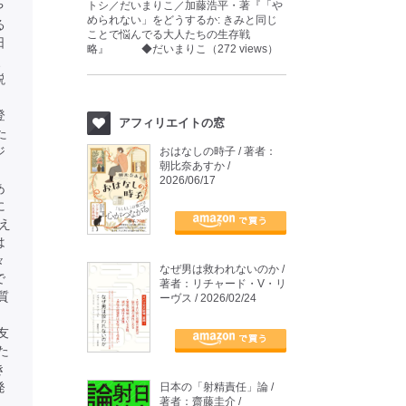
や
トシ／だいまりこ／加藤浩平・著『「や
められない」をどうするか: きみと同じ
る
ことで悩んでる大人たちの生存戦
日
略』 ◆だいまりこ（272 views）
、
説
、
登
アフィリエイトの窓
た
ジ
おはなしの時子 / 著者：
朝比奈あすか /
2026/06/17
あ
に
え
は
々
なぜ男は救われないのか /
で
著者：リチャード・V・リ
質
ーヴス / 2026/02/24
友
た
き
発
日本の「射精責任」論 /
著者：齋藤圭介 /
、