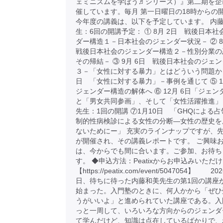
ェミニズムを学ぼう♬シリーズ）』第二期を企
催しています。毎月 第一日曜日の18時からの
今年度の講義は、以下を予定しています。 内
生：6回の開講予定： ① 8月 2日 戦後日本
ダー構造１－日本社会のジェンダー状況－ ② 
戦後日本社会のジェンダー構造２－性別分業の
その帰結－ ③ 9月 6日 戦後日本社会のジェ
３－「女性に対する暴力」とはどういう問題か ④
日 「女性に対する暴力」－事例を通じて ⑤ 1
ジェンダー構造の解体へ ⑥ 12月 6日「ジェ
と「男女共同参画」、そして「女性活躍推進」
先生：1回の開講 ⑦1月10日 「GHQによる
制的性病検診による女性の分断―女性の歴史を
ないためにー」 充実のラインナップですが、先
が開催され、その講義レポートです。 ご興味
は、今からでも間に合います。ご参加、お待ち
す。 ◆申込方法：Peatixからお申込みいただ
【https://peatix.com/event/5047054】 2
日、待ちに待った内藤和美先生の第1回の講座
始まった。入門塾のときに、何人かから「ぜひ
うがいいよ」と進められていた講座である。入
っと一周して、いろいろな方向からのジェンダ
て学んだけど、知識は点在しているばかりで、