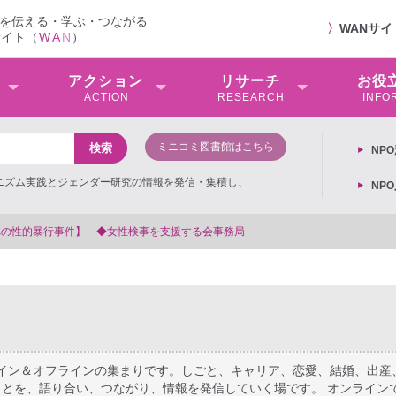
を伝える・学ぶ・つながる
〉
WANサ
サイト（
W
A
N
）
アクション
リサーチ
お役
ACTION
RESEARCH
INFO
ミニコミ図書館はこちら
NP
ミニズム実践とジェンダー研究の情報を発信・集積し、
NP
【抗議文】2026年3月13日第6次男女共同参画基本計画の
ライン＆オフラインの集まりです。しごと、キャリア、恋愛、結婚、出産
とを、語り合い、つながり、情報を発信していく場です。 オンライン