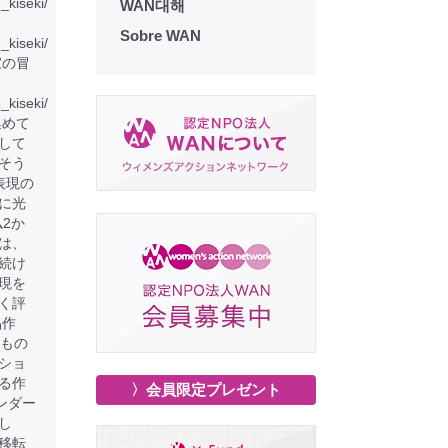
6_kiseki/
WAN대해
Sobre WAN
6_kiseki/
家の冒
_kiseki/
集めて
して
そう
表現の
に光
仏2か
は、
続け
現を
く評
品作
るもの
ショ
る作
〉会員限定プレゼント
ンダー
し
移転