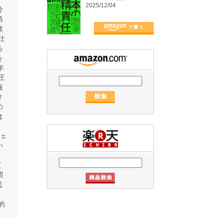
2025/12/04
分
語
彼
仕
る
を
年
圧
厳
オ
の
は
。
ジェ
い
く
関
監
」
的
・