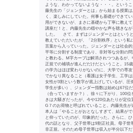
ような、わかってないような・・・。というこ
藤先生の「ジェンダーとは」から始まる授業は
く、楽しみにしていた。何事も基礎ができてい
用ができないが、まさに基礎から丁寧に教えて
講座だ！と、内藤先生の穏やかな声を聴きなが
した。 さて、まずはジェンダーとはという
教えていただいたが、「2分割秩序」という私
言葉から入っていった。ジェンダーとは社会的
平等に分割する制度であり、非対等な分割の問
と教わる。M字カーブは解消されつつあるが、
正規での補填が進んだだけだということ。15
の学力はほぼ変わりがないのに、大学での専攻
でかなり異なること（看護は女子学生、工学は
女性が3割という数字が底上げしているが、圧
学生が多い）、ジェンダー指数は始めは67位
（合っていますか？）、徐々に下がり、100位
きは大騒ぎだったが、今や120位あたりが定位
G７のお荷物と呼ばれていること。内藤先生が
本人は「やることがおとなしすぎて、結果がで
と仰っていたのが、印象的だった。さらに、ひ
代の話となり、父子世帯は9割正社員。母子世
非正規。そのため母子世帯は収入が半分以下だ