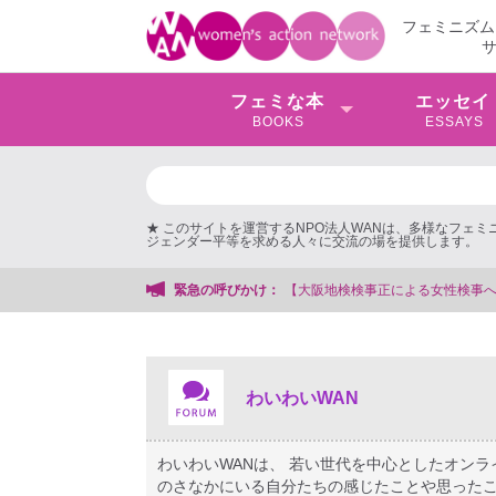
フェミニズム
フェミな本
エッセイ
BOOKS
ESSAYS
★ このサイトを運営するNPO法人WANは、多様なフェ
ジェンダー平等を求める人々に交流の場を提供します。
支援する会事務局
緊急の呼びかけ：
わいわいWAN
わいわいWANは、 若い世代を中心としたオン
のさなかにいる自分たちの感じたことや思ったこ