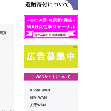
性写真
〉WANサイトについて
About WAN
關於 WAN
关于WAN