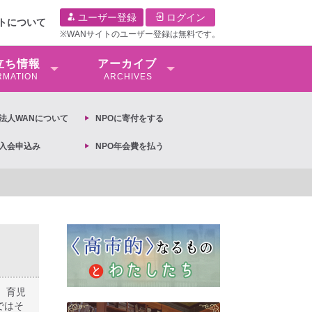
ユーザー登録
ログイン
イトについて
※WANサイトのユーザー登録は無料です。
⽴ち情報
アーカイブ
RMATION
ARCHIVES
O法⼈WANについて
NPOに寄付をする
O入会申込み
NPO年会費を払う
閣議決定への抗議文 ◆女性差別撤廃条約実現アクション 亀永能布子
、育児
ではそ