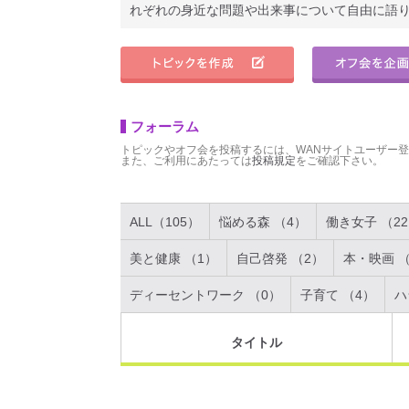
れぞれの身近な問題や出来事について自由に語
フォーラム
トピックやオフ会を投稿するには、WANサイトユーザー
また、ご利用にあたっては
投稿規定
をご確認下さい。
ALL（105）
悩める森 （4）
働き女子 （2
美と健康 （1）
自己啓発 （2）
本・映画 （
ディーセントワーク （0）
子育て （4）
ハ
タイトル