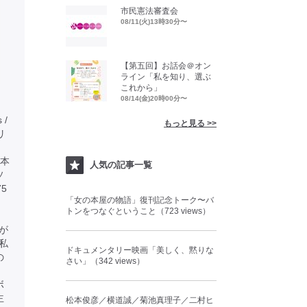
市民憲法審査会
08/11(火)13時30分〜
【第五回】お話会＠オン
ライン「私を知り、選ぶ
これから」
08/14(金)20時00分〜
 /
もっと見る >>
タリ
本
人気の記事一覧
ソ
5
「女の本屋の物語」復刊記念トーク〜バ
トンをつなぐということ（723 views）
が
私
ドキュメンタリー映画「美しく、黙りな
の
さい」（342 views）
ボ
主
松本俊彦／横道誠／菊池真理子／二村ヒ