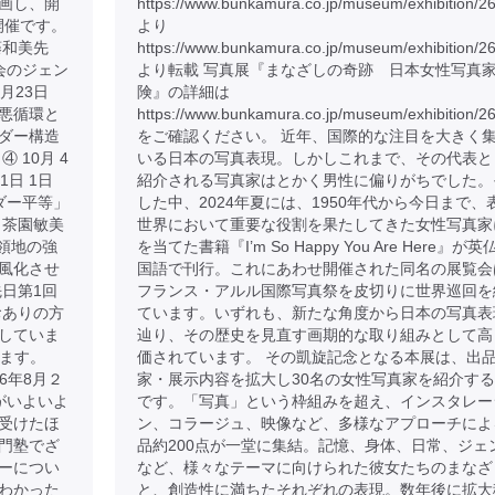
画し、開
https://www.bunkamura.co.jp/museum/exhibition/2
開催です。
より
藤和美先
https://www.bunkamura.co.jp/museum/exhibition/2
社会のジェン
より転載 写真展『まなざしの奇跡 日本女性写真
8月23日
険』の詳細は
悪循環と
https://www.bunkamura.co.jp/museum/exhibition/26
ンダー構造
をご確認ください。 近年、国際的な注目を大きく
 10月 4
いる日本の写真表現。しかしこれまで、その代表と
1日 1日
紹介される写真家はとかく男性に偏りがちでした。
ンダー平等」
した中、2024年夏には、1950年代から今日まで、
 茶園敏美
世界において重要な役割を果たしてきた女性写真家
占領地の強
を当てた書籍『I’m So Happy You Are Here』が英
風化させ
国語で刊行。これにあわせ開催された同名の展覧会
日第1回
フランス・アルル国際写真祭を皮切りに世界巡回を
おありの方
ています。いずれも、新たな角度から日本の写真表
していま
辿り、その歴史を見直す画期的な取り組みとして高
けます。
価されています。 その凱旋記念となる本展は、出
026年8月２
家・展示内容を拡大し30名の女性写真家を紹介す
がいよいよ
です。「写真」という枠組みを超え、インスタレー
受けたほ
ン、コラージュ、映像など、多様なアプローチによ
門塾でざ
品約200点が一堂に集結。記憶、身体、日常、ジェ
ーについ
など、様々なテーマに向けられた彼女たちのまなざ
わかった
と、創造性に満ちたそれぞれの表現。数年後に拡大