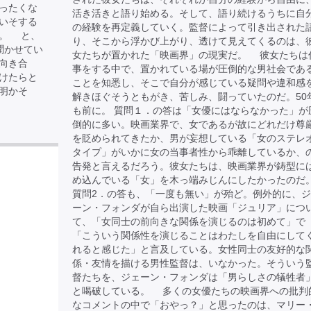
ったくな
活き活きと語り始める。そして、語り続けるうちに自
いそする
の経験を再定義していく。監督によって引き出された
た。 と、
り、そこから浮かび上がり、透けて見えてくるのは、
聞かせてい
女たちが置かれた「映画界」の現実だ。 彼女たちは
向き合
事をする中で、置かれている場が圧倒的な男社会であ
けたらと
ことを知悉し、そこで自分が感じている疑問や違和感
明かそ
解きほぐそうともがき、苦しみ、闘っていたのだ。50
も前に。 質問１．の答は「女優にはならなかった」が
倒的に多い。映画業界で、女であるが故にどれだけ尊
を貶められてきたか、男が妄想している「女のステレ
タイプ」がいかに女の当事者性から乖離しているか、
告発と言えるだろう。彼女たちは、映画業界が鋳型に
め込んでいる「女」を木っ端みじんにしたかったのだ
質問2．の答も、「一度も無い」が殆ど。例外的に、
ーン・フォンダが自ら出演した映画「ジュリア」につ
て、「女同士の前向きな関係を演じるのは初めて」で
「こういう関係性を演じることはわたしを自由にして
れると感じた」と言及している。女性同士の友好的な
係・友情を描ける男性監督は、いなかった。そういう
督たちを、ジェーン・フォンダは「男らしさの犠牲者
と喝破している。 多くの女優たちの映画界への批判
なコメントの中で「おやっ？」と思ったのは、マリー