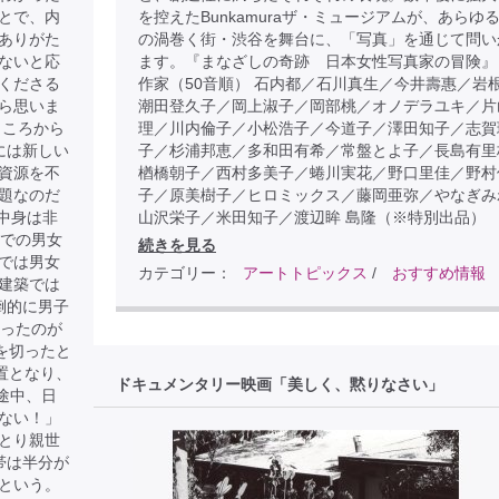
とで、内
を控えたBunkamuraザ・ミュージアムが、あらゆ
ありがた
の渦巻く街・渋谷を舞台に、「写真」を通じて問い
ないと応
ます。『まなざしの奇跡 日本女性写真家の冒険』
くださる
作家（50音順） 石内都／石川真生／今井壽惠／岩
ら思いま
潮田登久子／岡上淑子／岡部桃／オノデラユキ／片
ところから
理／川内倫子／小松浩子／今道子／澤田知子／志賀
には新しい
子／杉浦邦恵／多和田有希／常盤とよ子／長島有里
資源を不
楢橋朝子／西村多美子／蜷川実花／野口里佳／野村
題なのだ
子／原美樹子／ヒロミックス／藤岡亜弥／やなぎみ
中身は非
山沢栄子／米田知子／渡辺眸 島隆（※特別出品）
歳での男女
続きを見る
では男女
カテゴリー：
アートトピックス
/
おすすめ情報
建築では
倒的に男子
だったのが
を切ったと
置となり、
ドキュメンタリー映画「美しく、黙りなさい」
途中、日
ない！」
とり親世
帯は半分が
という。