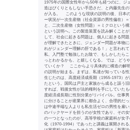
1975年の国際女性年から50年も経つのに、ジ
造はぴくりともしない手恐さだ、と内藤先生の
が入る。 このような現状の説明の後、日本
ー状況が一次生産物（社会資源の男性偏在）＝
と、二次生産物（女性問題）＝ミクロという構
という説明へ。この製造装置を読み解くことが
して、社会に起きる問題は、個人に起きる問題
が理解できたときに、ジェンダー問題が本物に
れがジェンダー理解の肝である！」と言われて
私、入門塾で勉強したお陰で、もしかしたらこ
っとわかるかも、と嬉しくなる。 では、どう
ていくか？ ここからより具体的に構造の解
の説明が始まる。まずは、私達が知っている性
生じたのは、高度経済成長期（1955-1973）
たという。国民は戸主と家族から成ると謳う旧
すれば、戦後女性が法的権利を手にしていたも
度経済成長期に性別分業がリバイバル。仕事男
に分けることが産業界に都合よく、合理的だっ
は中途半端な人よりも私生活ゼロの男性を雇い
のバックヤードを担うのが女性であり、その女
の一つとなったのが、高等学校の家庭科が女子
化（1970-1994）であったと講義は展開され
は家庭科はなかったそうで、家庭科は「新憲法