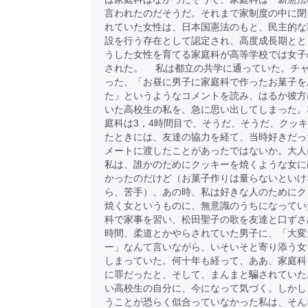
言われたのだそうだ。それまで家制度の中に閉
れていた女性は、日本国憲法のもと、民主的な
設を行う存在として認定され、高度成長期とと
うした女性を育てる家庭科が高等学校では女子
された。 私は都立の共学に通っていた。チ
った、「お昼に男子に家庭科で作ったお菓子を
た」というようなコメントを読み、はるか彼方
いた高校生の私を、急に思い出してしまった。
庭科は3，4時間目で、そうだ、そうだ、クッ
たときには、友達の協力を経て、当時好きだっ
メートに渡したことがあったではないか。大人
私は、誰かのためにクッキーを焼くような女に
かったのだけど（お菓子作りは量らないといけ
ら、苦手）、あの時、私は好きな人のためにク
焼く女というものに、無意識のうちになってい
科で家事を習い、松田聖子の歌を友達と口ずさ
時間、柔道とかやらされていた男子に、「大変
ー」なんて言いながら、いそいそと寄り添う女
しまっていた。何十年も経って、ああ、家庭科
に罪だったと、そして、まんまと騙されていた
い高校生の自分に、今になって気づく。しかし
うことが恐らく似合っていなかった私は、そん