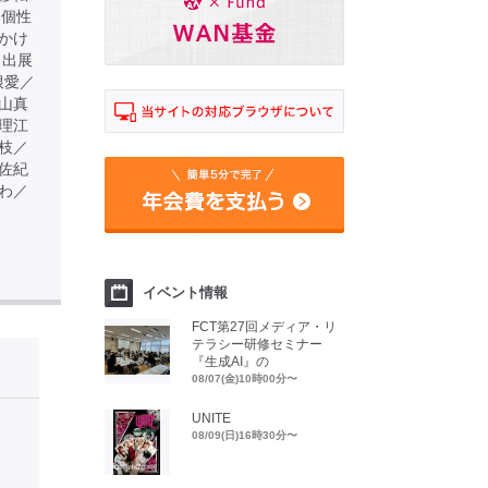
る個性
かけ
 出展
根愛／
山真
理江
枝／
佐紀
わ／
イベント情報
FCT第27回メディア・リ
テラシー研修セミナー
『生成AI』の
08/07(金)10時00分〜
UNITE
08/09(日)16時30分〜