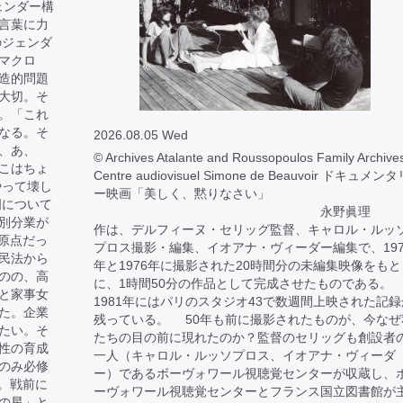
ェンダー構
言葉に力
のジェンダ
マクロ
造的問題
大切。そ
。「これ
なる。そ
2026.08.05 Wed
、あ、
© Archives Atalante and Roussopoulos Family Archives
こはちょ
Centre audiovisuel Simone de Beauvoir ドキュメン
やって壊し
ー映画「美しく、黙りなさい」
明について
永野眞理 
別分業が
作は、デルフィーヌ・セリッグ監督、キャロル・ルッ
が原点だっ
プロス撮影・編集、イオアナ・ヴィーダー編集で、197
民法から
年と1976年に撮影された20時間分の未編集映像をもと
のの、高
に、1時間50分の作品として完成させたものである。
と家事女
1981年にはパリのスタジオ43で数週間上映された記録
た。企業
残っている。 50年も前に撮影されたものが、今なぜ
たい。そ
たちの目の前に現れたのか？監督のセリッグも創設者
性の育成
一人（キャロル・ルッソプロス、イオアナ・ヴィーダ
のみ必修
ー）であるボーヴォワール視聴覚センターが収蔵し、
る。戦前に
ーヴォワール視聴覚センターとフランス国立図書館が
の星」と