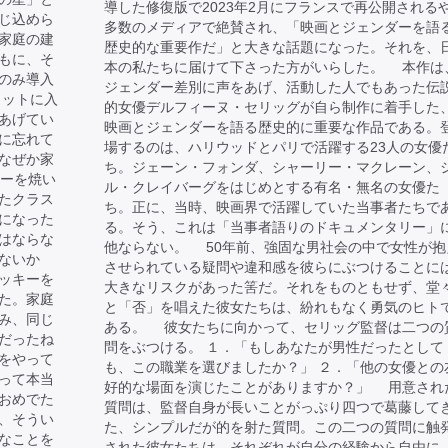
導した修復版で2023年2月にフランスで再公開される
じ込めら
多数のメディアで絶賛され、「映画とジェンダーを語
家庭の建
歴史的な重要作だ」と大きな話題になった。それを、
もに、そ
本の私たちに届けて下さった方がいらした。 本作は
のみ導入
ジェンダー差別に声をあげ、活動した人でもあった伝
ャットに入
的女優デルフィーヌ・セリッグが自ら制作に着手した
あげてい
映画とジェンダーを語る歴史的に重要な作品である。
に忘れて
場するのは、ハリウッドとパリで活躍する23人の女優
なぜか家
ち。ジェーン・フォンダ、シャーリー・マクレーン、
キーを焼い
ル・クレイバーグをはじめとする有名・無名の女優た
たクラス
ち。正に、当時、映画界で活躍していた当事者たちで
になった
る。そう、これは「当事者語りのドキュメンタリー」
はならな
他ならない。 50年前、強固な男社会の中で女性が抱
ないか
させられている疑問や違和感を彼らにぶつけることに
ッキーを
大きなリスクがあった筈だ。それをものともせず、堂
た。家庭
と「否」を唱えた彼女たちは、紛れもなく勇気のヒト
み、同じ
ある。 彼女たちに向かって、セリッグ監督は二つの
だったね
問をぶつける。 １．「もしあなたが男性だったとして
をやって
も、この職業を選びましたか？」 ２．「他の女優との
って本当
好的な場面を演じたことがありますか？」 用意され
おめでた
質問は、監督自身が長いことがっぷり四つで葛藤して
、そうい
た、シンプルだが的を射た質問。この二つの質問に触
なことを
された彼女たちは、それぞれが自分の経験から自由に