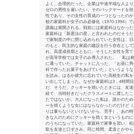
よく、合理的だった。企業は中途半端な人より
ゼロの男性を雇いたい。そのバックヤードを担
性であり、その女性の育成の一つとなったのが
校の家庭科が女子のみ必修化（1970-1994）
講義は展開される。戦前には家庭科はなかった
家庭科は「新憲法の星」と言われたのだそうだ
で家制度の中に閉じ込められていた女性は、日
のもと、民主的な家庭の建設を行う存在として
れ、高度成長期とともに、そうした女性を育て
が高等学校では女子のみ導入された。 私は
に通っていた。チャットに入った、「お昼に男
科で作ったお菓子をあげていた」というような
を読み、はるか彼方に忘れていた高校生の私を
い出してしまった。なぜか家庭科は3，4時間
だ、そうだ、クッキーを焼いたときには、友達
経て、当時好きだったクラスメートに渡したこ
たではないか。大人になった私は、誰かのため
ーを焼くような女にはならなかったのだけど（
りは量らないといけないから、苦手）、あの時
きな人のためにクッキーを焼く女というものに
のうちになっていた。家庭科で家事を習い、松
歌を友達と口ずさみ、同じ時間、柔道とかやら