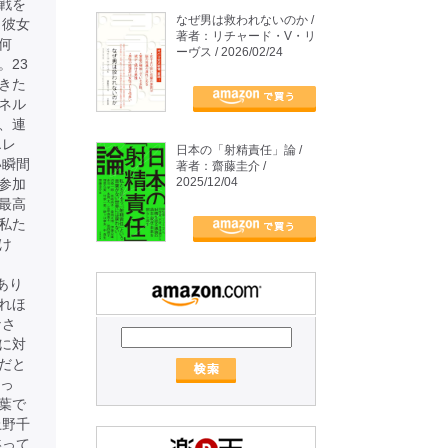
戦を
なぜ男は救われないのか /
、彼女
著者：リチャード・V・リ
何
ーヴス / 2026/02/24
。23
きた
ネル
、連
エレ
日本の「射精責任」論 /
い瞬間
著者：齋藤圭介 /
2025/12/04
参加
最高
私た
け
あり
れほ
なさ
に対
だと
かっ
葉で
上野千
黙って