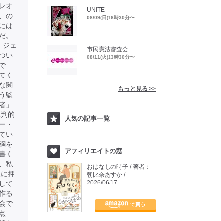
レオ
UNITE
、の
08/09(日)16時30分〜
には
だ。
、ジェ
市民憲法審査会
つい
08/11(火)13時30分〜
で
てく
な関
もっと見る >>
う監
者」
批判的
人気の記事一覧
ー・
てい
綱を
アフィリエイトの窓
書く
、私
おはなしの時子 / 著者：
型に押
朝比奈あすか /
2026/06/17
して
作る
会で
点