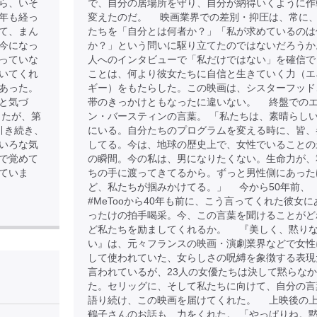
ら、いそ
で、自分の居場所を守り、自分が納得いくように作
年も経っ
変えたのだ。 映画業界での差別・抑圧は、常に
て、まん
たちを「自分とは何者か？」「私が求めているのは
今になっ
か？」という問いに駆り立てたのではないだろうか
っていな
人へのインタビューで「私だけではない」を確信で
いてくれ
ことは、何より彼女たちに自信と生きていく力（エ
あった。
ギー）をもたらした。この映画は、シスターフッド
と気づ
帯のきっかけともなったに違いない。 終盤での
したが、第
ン・バースティンの言葉。 「私たちは、素晴らし
引き続き、
にいる。自分たちのプログラムを変える時に、皆、
いろな気
してる。今は、地球の歴史上で、女性でいることの
で覚めて
の瞬間。今の私は、男になりたくない。生命力が、
ていま
ちの手に渡ってきてるから。ずっと男性側にあった
ど、私たちが掴みかけてる。」 今から50年前、
#MeTooから40年も前に、こう言ってくれた彼女に
ったけの拍手喝采。今、この言葉を聞けることがど
ど私たちを励ましてくれるか。 『美しく、黙り
い』は、元々フランスの映画・演劇業界などで女性
して使われていた、女らしさの呪縛を象徴する表現
言われているが、23人の女優たちは決して黙らな
】
た。セリッグに、そして私たちに向けて、自分の言
語り続け、この映画を届けてくれた。 上映後の
鶴子さんのお話も、力をくれた。 「やっぱりね。