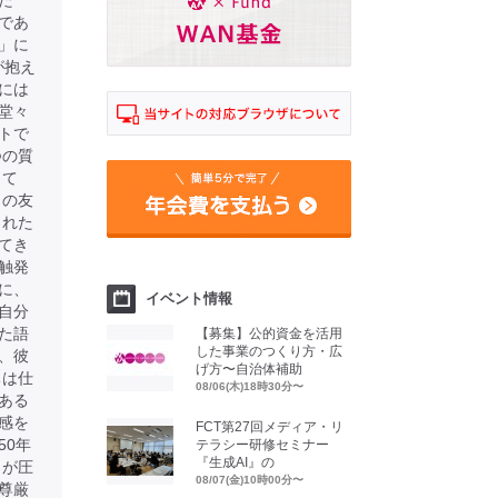
た
であ
」に
が抱え
には
堂々
トで
つの質
して
との友
された
てき
触発
に、
イベント情報
自分
た語
【募集】公的資金を活用
した事業のつくり方・広
、彼
げ方〜自治体補助
ちは仕
08/06(木)18時30分〜
ある
感を
FCT第27回メディア・リ
50年
テラシー研修セミナー
『生成AI』の
」が圧
08/07(金)10時00分〜
尊厳