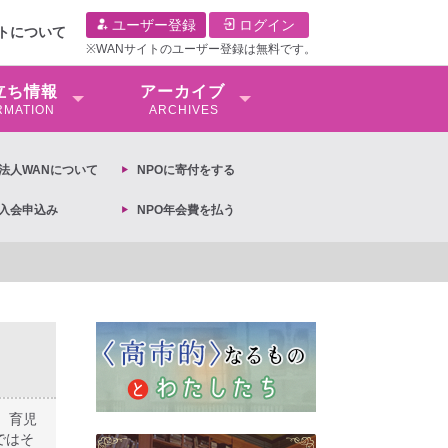
ユーザー登録
ログイン
イトについて
※WANサイトのユーザー登録は無料です。
⽴ち情報
アーカイブ
RMATION
ARCHIVES
O法⼈WANについて
NPOに寄付をする
O入会申込み
NPO年会費を払う
、育児
ではそ