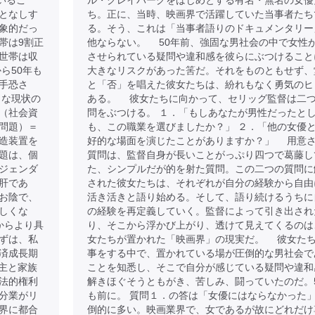
いるこ
ル・クレイバーグをはじめとする有名・無名の女優
となしす
ち。正に、当時、映画界で活躍していた当事者たち
象的だっ
る。そう、これは「当事者語りのドキュメンタリー
帯は9割正
他ならない。 50年前、強固な男社会の中で女性
世帯は収
させられている疑問や違和感を彼らにぶつけること
ら50年も
大きなリスクがあった筈だ。それをものともせず、
手恐さ
と「否」を唱えた彼女たちは、紛れもなく勇気のヒ
うな現状の
ある。 彼女たちに向かって、セリッグ監督は二
（社会資
問をぶつける。 １．「もしあなたが男性だったと
問題）＝
も、この職業を選びましたか？」 ２．「他の女優
造装置を
好的な場面を演じたことがありますか？」 用意
題は、個
質問は、監督自身が長いことがっぷり四つで葛藤し
ジェンダ
た、シンプルだが的を射た質問。この二つの質問に
肝であ
された彼女たちは、それぞれが自分の経験から自由
お陰で、
活き活きと語り始める。そして、語り続けるうちに
しくな
の経験を再定義していく。監督によって引き出され
からより具
り、そこから浮かび上がり、透けて見えてくるのは
ずは、私
女たちが置かれた「映画界」の現実だ。 彼女た
済成長期
事をする中で、置かれている場が圧倒的な男社会で
戸主と家族
ことを知悉し、そこで自分が感じている疑問や違和
法的権利
解きほぐそうともがき、苦しみ、闘っていたのだ。
分業がリ
も前に。 質問１．の答は「女優にはならなかった
界に都合
倒的に多い。映画業界で、女であるが故にどれだけ