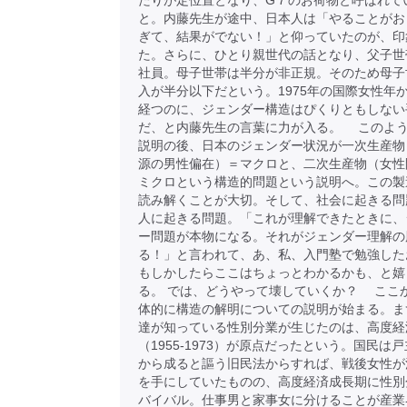
たりが定位置となり、G７のお荷物と呼ばれて
と。内藤先生が途中、日本人は「やることがお
ぎて、結果がでない！」と仰っていたのが、印
た。さらに、ひとり親世代の話となり、父子世
社員。母子世帯は半分が非正規。そのため母子
入が半分以下だという。1975年の国際女性年か
経つのに、ジェンダー構造はぴくりともしない
だ、と内藤先生の言葉に力が入る。 このよ
説明の後、日本のジェンダー状況が一次生産物
源の男性偏在）＝マクロと、二次生産物（女性
ミクロという構造的問題という説明へ。この製
読み解くことが大切。そして、社会に起きる問
人に起きる問題。「これが理解できたときに、
ー問題が本物になる。それがジェンダー理解の
る！」と言われて、あ、私、入門塾で勉強した
もしかしたらここはちょっとわかるかも、と嬉
る。 では、どうやって壊していくか？ ここ
体的に構造の解明についての説明が始まる。ま
達が知っている性別分業が生じたのは、高度経
（1955-1973）が原点だったという。国民は
から成ると謳う旧民法からすれば、戦後女性が
を手にしていたものの、高度経済成長期に性別
バイバル。仕事男と家事女に分けることが産業