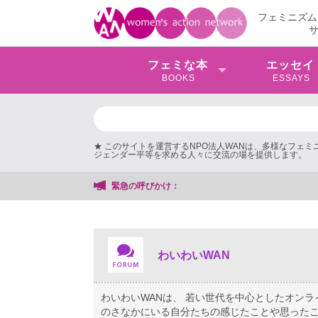
フェミニズム
フェミな本
エッセイ
BOOKS
ESSAYS
★ このサイトを運営するNPO法人WANは、多様なフェ
ジェンダー平等を求める人々に交流の場を提供します。
緊急の呼びかけ：
わいわいWAN
わいわいWANは、 若い世代を中心としたオン
のさなかにいる自分たちの感じたことや思ったこ