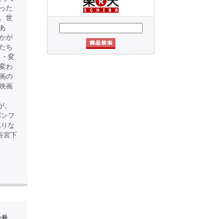
った
。世
あ
かが
たち
る・変
変わ
画の
映画
が、
パンフ
黙りな
渋谷宮下
3号