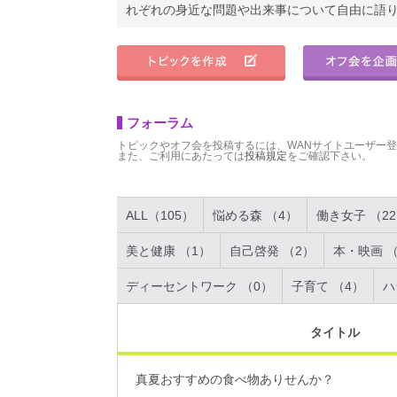
れぞれの身近な問題や出来事について自由に語
フォーラム
トピックやオフ会を投稿するには、WANサイトユーザー
また、ご利用にあたっては
投稿規定
をご確認下さい。
ALL（105）
悩める森 （4）
働き女子 （2
美と健康 （1）
自己啓発 （2）
本・映画 （
ディーセントワーク （0）
子育て （4）
ハ
タイトル
真夏おすすめの食べ物ありせんか？