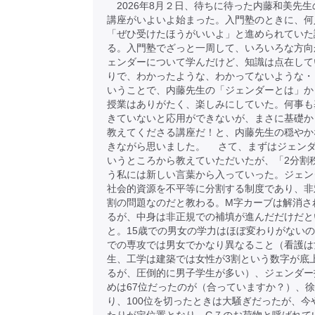
2026年8月２日、待ちに待った内藤和美先生
講座がいよいよ始まった。入門塾のときに、何
「ぜひ受けたほうがいいよ」と進められていた
る。入門塾でざっと一周して、いろいろな方向
ェンダーについて学んだけど、知識は点在して
りで、わかったような、わかってないような・
いうことで、内藤先生の「ジェンダーとは」か
授業はありがたく、楽しみにしていた。何事も
きていないと応用ができないが、まさに基礎か
教えてくださる講座だ！と、内藤先生の穏やか
きながら思いました。 さて、まずはジェン
いうところから教えていただいたが、「2分割
う私には新しい言葉から入っていった。ジェン
社会的資源を不平等に分割する制度であり、非
割の問題なのだと教わる。M字カーブは解消さ
るが、中身は非正規での補填が進んだだけだと
と。15歳での男女の学力はほぼ変わりがない
での専攻では男女でかなり異なること（看護は
生、工学は建築では女性が3割という数字が底
るが、圧倒的に男子学生が多い）、ジェンダー
めは67位だったのが（合っていますか？）、
り、100位を切ったときは大騒ぎだったが、今や