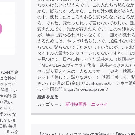
ちゃいけないと思うんです。この人たちも黙らなか
から、黙らなかったから、これだけの変化が起きた
の中、変わったところもあるし変わらないところが
る。でもね、変わったねって言わないで欲しい。誰
変えたんです。誰かが変えたんです。このお姉さん
が。勝手に変わるわけじゃなくて。 誰かが変わ
えるためには、やっぱり黙らないで、居続けないと
らない。黙らないでくださいっていうのが、この映
タイトルの最大のメッセージじゃないですか。この
を見つけて、日本に持ってきた武井さん（映画会社
「MOVIOLA ムヴィオラ」代表 武井みゆきさん）
やっぱり変える人の一人なんです」 （参考：映画
WAN基金
レット「美しく、黙りなさい」） 映画「美しく、
は女性対
さい」は7月24日(金)よりBunkamuraル・シネマ
ットライ
ほか全国公開 https://moviola.jp/sbett/
相談員トレ
性相談員
続きを見る
り添い、
カテゴリー：
新作映画評・エッセイ
たらく」
場のみな
していま
日時 毎月
） （月～金
『We』@フェミックスからのお知らせ /『We』26