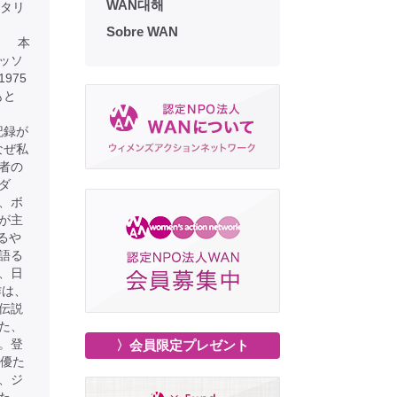
WAN대해
メンタリ
Sobre WAN
本
ッソ
975
もと
。
記録が
なぜ私
者の
ダ
、ボ
が主
るや
語る
、日
作は、
伝説
た、
。登
〉会員限定プレゼント
女優た
、ジ