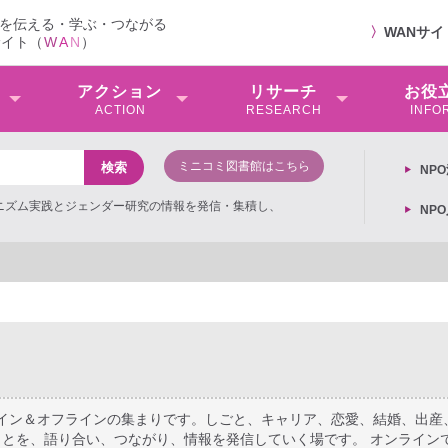
を伝える・学ぶ・つながる
〉
WANサ
サイト（
W
A
N
）
アクション
リサーチ
お役
ACTION
RESEARCH
INFO
ミニコミ図書館はこちら
NP
ミニズム実践とジェンダー研究の情報を発信・集積し、
NP
ライン＆オフラインの集まりです。しごと、キャリア、恋愛、結婚、出産
とを、語り合い、つながり、情報を発信していく場です。 オンライン