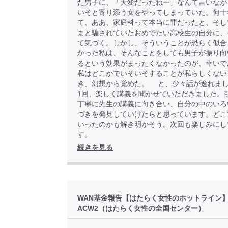
た男子に、「大変だったねー」なんて言いなが
いそと寄り添う女をやってしまっていた。何十
て、ああ、家庭科って本当に罪だったと、そし
まと騙されていたおめでたい高校生の自分に、
て気づく。しかし、そういうことが恐らく似合
かった私は、そんなことをしても男子が振り向
るという効果がまったくなかったのが、幸いで
私はどこかでいそいそすることが私らしくない
き、幻想から覚めた。 と、少々話が逸れま
1回、楽しく講義を聞かせていただきました。
丁寧に先生の講義に向き合い、自分の中のいろ
づきを発見していけたらと思っています。どこ
いったのかも解き明かそう。次回も楽しみにし
す。
続きを見る
WAN基金報告【はたらく女性のホットライン
ACW2（はたらく女性の全国センター）