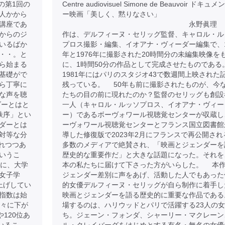
の第1回の
Centre audiovisuel Simone de Beauvoir ドキュ
人かから
ー映画「美しく、黙りなさい」
講座であ
永野眞理 
からのジ
作は、デルフィーヌ・セリッグ監督、キャロル・ル
いるばか
プロス撮影・編集、イオアナ・ヴィーダー編集で、1
・・。と
年と1976年に撮影された20時間分の未編集映像を
ら始まる
に、1時間50分の作品として完成させたものである
基礎がで
1981年にはパリのスタジオ43で数週間上映された
ら丁寧に
残っている。 50年も前に撮影されたものが、今
な声を聴
たちの目の前に現れたのか？監督のセリッグも創設
ダーとはと
一人（キャロル・ルッソプロス、イオアナ・ヴィー
秩序」とい
ー）であるボーヴォワール視聴覚センターが収蔵し
ダーとは
ーヴォワール視聴覚センターとフランス国立図書館
対等な分
導した修復版で2023年2月にフランスで再公開され
れつつあ
多数のメディアで絶賛され、「映画とジェンダーを
いうこ
歴史的な重要作だ」と大きな話題になった。それを
のに、大学
本の私たちに届けて下さった方がいらした。 本
女子学
ジェンダー差別に声をあげ、活動した人でもあった
上げしてい
的女優デルフィーヌ・セリッグが自ら制作に着手し
指数は始
映画とジェンダーを語る歴史的に重要な作品である
徐々に下が
場するのは、ハリウッドとパリで活躍する23人の
120位あ
ち。ジェーン・フォンダ、シャーリー・マクレーン