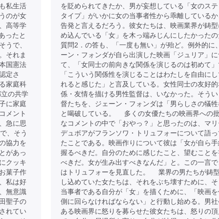
も私生活
を貶められてきたか、男が妄想している「女のステ
うのが女
タイプ」がいかに女の当事者性から乖離しているか
、高等学
告発と言えるだろう。彼女たちは、映画業界が鋳型
であったと
め込んでいる「女」を木っ端みじんにしたかったの
そうで、
質問2．の答も、「一度も無い」が殆ど。例外的に
。それま
ーン・フォンダが自ら出演した映画「ジュリア」に
本国憲法
て、「女同士の前向きな関係を演じるのは初めて」
認定さ
「こういう関係性を演じることはわたしを自由にし
る家庭科
れると感じた」と言及している。女性同士の友好的
都立の共学
係・友情を描ける男性監督は、いなかった。そうい
子に家庭
督たちを、ジェーン・フォンダは「男らしさの犠牲
コメント
と喝破している。 多くの女優たちの映画界への
、急に思
なコメントの中で「おやっ？」と思ったのは、マリ
目で、そう
デュボアがフランソワ・トリュフォーについて語っ
の協力を
たことである。映画作りについて彼は「女が自ら手
とがあっ
握るべきだ。自分のために感じたこと、望むことを
にクッキ
べきだ。女が生み出すべきなんだ」と。この一言で
お菓子作
はトリュフォーを見直した。 業界の男たちが鋳
、私は好
し込めていた女たちは、それをぶち壊すために、そ
、無意識
当事者である自分が「女」を描くために、「映画を
田聖子の
側に回らなければならない」と行動し始める。男社
されてい
ある映画界に怒りを募らせた彼女たちは、怒りの頂