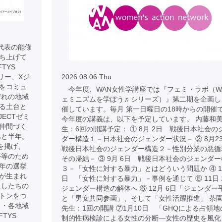
 代表の能條
に立ち上げて
TYS
リー、Xジ
2026.08.06 Thu
をコミュ
今年度、WAN女性学講座では『フェミ・ラボ（W
ぞれの地域
ェミニズムを学ぼう♬シリーズ）』第二期を企画し
る土台と
催しています。毎月 第一日曜日の18時からの開催
JECTゼミ
今年度の講義は、以下を予定しています。 内藤和
仲間づく
生：6回の開講予定： ① 8月 2日 戦後日本社会の
あと半年。
ダー構造１－日本社会のジェンダー状況－ ② 8月
を掲げ、
戦後日本社会のジェンダー構造２－性別分業の悪循
平等のため
その帰結－ ③ 9月 6日 戦後日本社会のジェンダ
年の選挙
３－「女性に対する暴力」とはどういう問題か ④ 10
が生まれ
日 「女性に対する暴力」－事例を通じて ⑤ 11日
たしたちの
ジェンダー構造の解体へ ⑥ 12月 6日「ジェンダー
トンをつ
と「男女共同参画」、そして「女性活躍推進」 茶
 ・各地域
先生：1回の開講 ⑦1月10日 「GHQによる占領地
TYS
制的性病検診による女性の分断―女性の歴史を風化