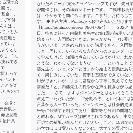
よる現地会
ないためにー」 充実のラインナップですが、先日第
今回は、
が開催され、その講義レポートです。 ご興味おあ
トン基金」、
は、今からでも間に合います。ご参加、お待ちして
まで寄付
す。 ◆申込方法：Peatixからお申込みいただけま
んをはじ
【https://peatix.com/event/5047054】 2026
さっているみ
日、待ちに待った内藤和美先生の第1回の講座がい
現在地と
始まった。入門塾のときに、何人かから「ぜひ受け
っていま
うがいいよ」と進められていた講座である。入門塾
えようとし
っと一周して、いろいろな方向からのジェンダーに
らも、1期
て学んだけど、知識は点在しているばかりで、わか
から挑戦でき
ような、わかってないような・・・。ということで
まで
藤先生の「ジェンダーとは」から始まる授業はあり
金に関わって
く、楽しみにしていた。何事も基礎ができていない
イベント
用ができないが、まさに基礎から丁寧に教えてくだ
ることを楽
講座だ！と、内藤先生の穏やかな声を聴きながら思
たしたちのバ
した。 さて、まずはジェンダーとはというとこ
＝＝＝＝＝
教えていただいたが、「2分割秩序」という私には
00 会場：
言葉から入っていった。ジェンダーとは社会的資源
元赤坂1-
平等に分割する制度であり、非対等な分割の問題な
、赤坂見附
と教わる。M字カーブは解消されつつあるが、中身
クを後日共
正規での補填が進んだだけだということ。15歳で
の学力はほぼ変わりがないのに、大学での専攻では
ケットもご用意し