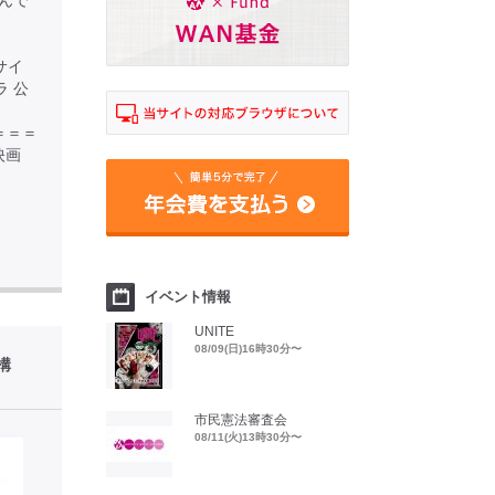
んで
サイ
オラ 公
＝＝＝＝＝
映画
イベント情報
UNITE
08/09(日)16時30分〜
構
市民憲法審査会
08/11(火)13時30分〜