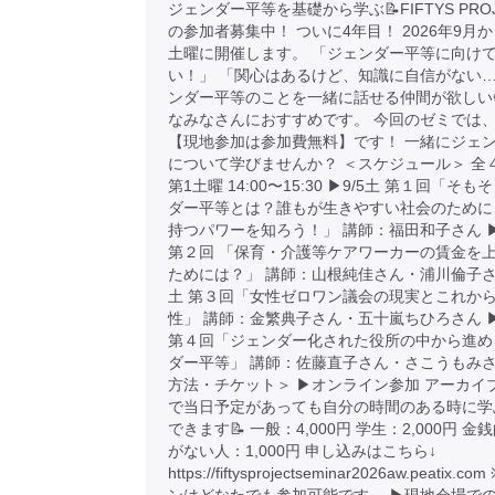
ジェンダー平等を基礎から学ぶ📝FIFTYS PRO
の参加者募集中！ ついに4年目！ 2026年9月
土曜に開催します。 「ジェンダー平等に向け
い！」 「関心はあるけど、知識に自信がない…
ンダー平等のことを一緒に話せる仲間が欲しい
なみなさんにおすすめです。 今回のゼミでは
【現地参加は参加費無料】です！ 一緒にジェ
について学びませんか？ ＜スケジュール＞ 全
第1土曜 14:00〜15:30 ▶︎9/5土 第１回「そ
ダー平等とは？誰もが生きやすい社会のために
持つパワーを知ろう！」 講師：福田和子さん ▶︎
第２回 「保育・介護等ケアワーカーの賃金を
ためには？」 講師：山根純佳さん・浦川倫子さん 
土 第３回「女性ゼロワン議会の現実とこれか
性」 講師：金繁典子さん・五十嵐ちひろさん ▶︎
第４回「ジェンダー化された役所の中から進め
ダー平等」 講師：佐藤直子さん・さこうもみさ
方法・チケット＞ ▶︎オンライン参加 アーカイ
で当日予定があっても自分の時間のある時に学
できます📝 一般：4,000円 学生：2,000円 
がない人：1,000円 申し込みはこちら↓
https://fiftysprojectseminar2026aw.peatix