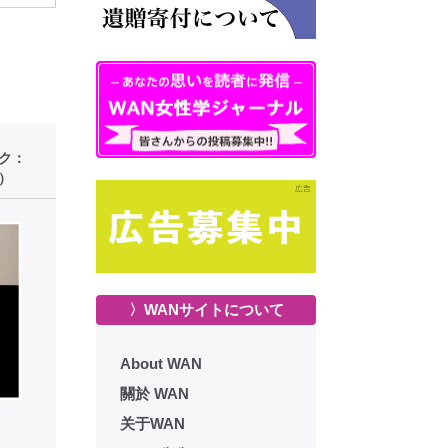
ーク：
）
〉WANサイトについて
About WAN
關於 WAN
关于WAN