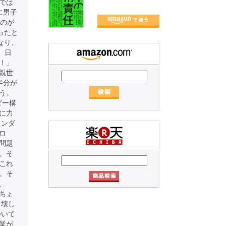
では
に男子
たのが
ったと
なり、
、日
！」
親世
半分が
う。
ダー構
に力
ェンダ
ロ
問題
。そ
これ
。そ
、
ちょ
て壊し
ついて
業が