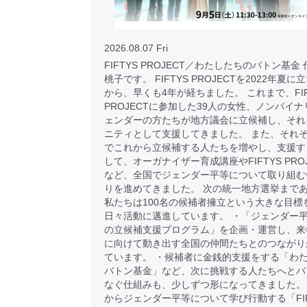
2026.08.07 Fri
FIFTYS PROJECT／わたしたちのバトン基金
桃子です。 FIFTYS PROJECTを2022年夏
から、早くも4年が経ちました。 これまで、FIF
PROJECTに参加した39人の女性、ノンバイナ
ェンダーの方たちが地方議会に立候補し、それ
ニティとして支援してきました。 また、それ
でこれから立候補する人たちを増やし、支援す
して、オーガナイザー育成講座やFIFTYS PRO
など、全国でジェンダー平等について取り組む
りを進めてきました。 次の統一地方選挙まで
私たちは100名の候補者擁立という大きな目標
日々活動に邁進しています。 ・「ジェンダー
の立候補支援プログラム」を企画・運営し、来
に向けて動き出す全国の仲間たちとのつながり
ています。 ・候補者に金銭的支援をする「わ
バトン基金」など、次に挑戦する人たちへとバ
なぐ仕組みも、少しずつ形になってきました。
からジェンダー平等について学び行動する「FIF