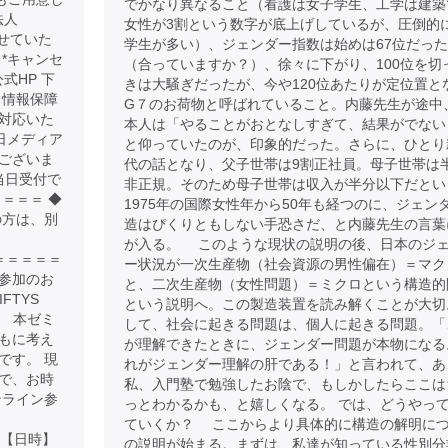
でかなり異なること（看護は女子学生、工学は建築
法人
女性が3割という数字が底上げしているが、圧倒的
させていた
学生が多い）、ジェンダー指数は始めは67位だっ
 *キャンセ
（合っていますか？）、徐々に下がり、100位を切
公式HP 下
きは大騒ぎだったが、今や120位あたりが定位置と
 情報保障
G７のお荷物と呼ばれていること。内藤先生が途中
対応いた
本人は「やることがおとなしすぎて、結果がでない
日メディア
と仰っていたのが、印象的だった。さらに、ひとり
ございま
代の話となり、父子世帯は9割正社員。母子世帯は
当日受付で
非正規。そのため母子世帯は収入が半分以下だとい
＝＝＝ ◆
1975年の国際女性年から50年も経つのに、ジェン
の方は、別
造はぴくりともしない手恐さだ、と内藤先生の言葉
が入る。 このような現状の説明の後、日本のジ
＝＝＝＝＝＝＝＝
ー状況が一次生産物（社会資源の男性偏在）＝マク
地参加のお
と、二次生産物（女性問題）＝ミクロという構造的
FTYS
という説明へ。この製造装置を読み解くことが大切
。 本ゼミ
して、社会に起きる問題は、個人に起きる問題。「
もに考え
が理解できたときに、ジェンダー問題が本物になる
です。 現
れがジェンダー理解の肝である！」と言われて、あ
で、お時
私、入門塾で勉強したお陰で、もしかしたらここは
ンライン参
っとわかるかも、と嬉しくなる。 では、どうやっ
ていくか？ ここからより具体的に構造の解明に
com/ 【日時】
の説明が始まる。まずは、私達が知っている性別分