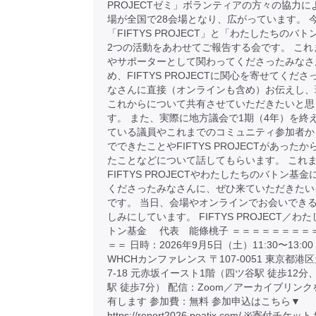
PROJECTゼミ」ボランティアの方々の協力に
場が全国で28会場となり、広がっています。 
「FIFTYS PROJECT」と「わたしたちのバ
2つの活動をあわせてご報告する会です。 これ
やサポーターとして関わってくださったみなさ
め、FIFTYS PROJECTに関心を寄せてくだ
なさんに直接（オンラインも含め）お伝えし、
これからについて共有させていただきたいと思
す。 また、実際に地方議会で1期（4年）を終
ている議員やこれまでのコミュニティ参加者か
でできたことやFIFTYS PROJECTがあった
たことなどについて話してもらいます。 これ
FIFTYS PROJECTやわたしたちのバトン基
くださったみなさんに、ぜひ来ていただきたい
です。 当日、会場やオンラインでお会いでき
しみにしています。 FIFTYS PROJECT／わ
トン基金 代表 能條桃子 ＝＝＝＝＝＝＝＝
＝＝ 日時：2026年9月5日（土）11:30〜13:
WHCHカンファレンス 〒107-0051 東京都港区
7-18 元赤坂イースト1階（四ツ谷駅 徒歩12分
駅 徒歩7分） 配信：Zoom／アーカイブリン
有します 参加費：無料 参加申込はこちら▼
https://report2026.peatix.com/ ※寄付チ