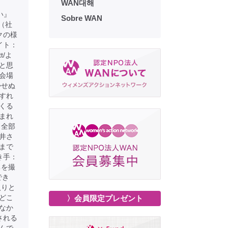
WAN대해
い』
Sobre WAN
ん（社
クの様
イト：
tt/よ
と思
会場
かせぬ
すれ
くる
まれ
。全部
井さ
まで
き手：
ちを撮
でき
入りと
どこ
〉会員限定プレゼント
なか
される