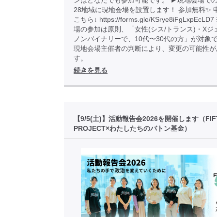
ンはどなたでも参加可能です。 ▶︎現地会場での
28地域に現地会場を設置します！ 参加無料✨ 
こちら↓ https://forms.gle/KSrye8iFgLxpEcL
場の参加は原則、「女性(シス/トランス)・Xジ
ノンバイナリーで、10代〜30代の方」が対象
現地会場主催者の判断により、変更の可能性が
す。
続きを見る
【9/5(土)】活動報告会2026を開催します（FIF
PROJECT×わたしたちのバトン基金）