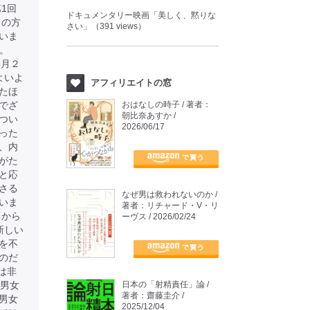
1回
ドキュメンタリー映画「美しく、黙りな
りの方
さい」（391 views）
いま
す。
年8月２
よいよ
アフィリエイトの窓
たほ
でざ
おはなしの時子 / 著者：
朝比奈あすか /
つい
2026/06/17
った
、内
がた
と応
さる
なぜ男は救われないのか /
いま
著者：リチャード・V・リ
ろから
ーヴス / 2026/02/24
新しい
を不
のだ
は非
の男女
日本の「射精責任」論 /
著者：齋藤圭介 /
男女
2025/12/04