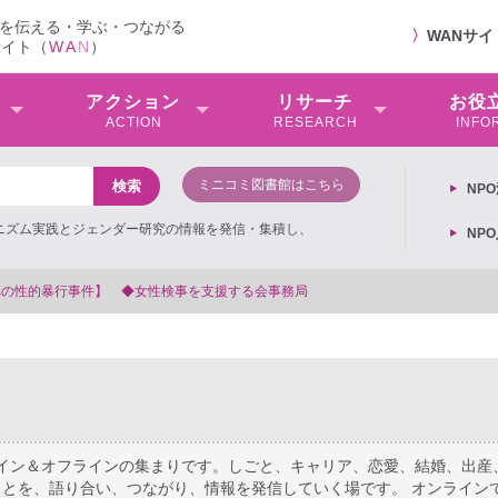
を伝える・学ぶ・つながる
〉
WANサ
サイト（
W
A
N
）
アクション
リサーチ
お役
ACTION
RESEARCH
INFO
ミニコミ図書館はこちら
NP
ミニズム実践とジェンダー研究の情報を発信・集積し、
NP
【抗議文】2026年3月13日第6次男女共同参画基本計画の閣議決
ライン＆オフラインの集まりです。しごと、キャリア、恋愛、結婚、出産
とを、語り合い、つながり、情報を発信していく場です。 オンライン