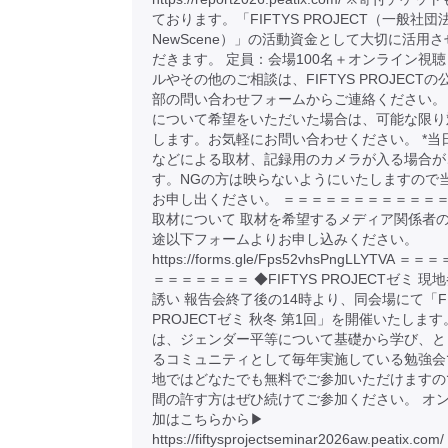
ております。「FIFTYS PROJECT（一般社団
NewScene）」の活動資金として大切に活用
だきます。 定員：会場100名＋オンライン視聴
ルやその他のご相談は、FIFTYS PROJECTの
部の問い合わせフォームからご連絡ください。
について希望をいただいた場合は、可能な限り
します。お気軽にお問い合わせください。 *当
などによる取材、記録用のカメラが入る場合が
す。NGの方は映らないようにいたしますので
お申し出ください。 ＝＝＝＝＝＝＝＝＝＝＝＝
取材について 取材を希望するメディア関係者
途以下フォームよりお申し込みください。
https://forms.gle/Fps52vhsPngLLYTVA 
＝＝＝＝＝＝＝ ◆FIFTYS PROJECTゼミ 現
誘い 報告会終了後の14時より、同会場にて「FI
PROJECTゼミ 秋冬 第1回」を開催いたします
は、ジェンダー平等について基礎から学び、と
るコミュニティとして毎年実施している勉強会
地ではどなたでも無料でご参加いただけますの
間の許す方はぜひ続けてご参加ください。 オ
加はこちらから▶︎
https://fiftysprojectseminar2026aw.peatix.