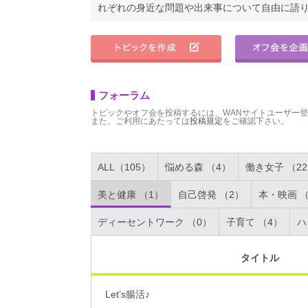
れぞれの身近な問題や出来事について自由に語
フォーラム
トピックやオフ会を投稿するには、WANサイトユーザー
また、ご利用にあたっては
投稿規定
をご確認下さい。
ALL（105）
悩める森 （4）
働き女子 （2
美と健康 （1）
自己啓発 （2）
本・映画 （
ディーセントワーク （0）
子育て （4）
ハ
タイトル
Let’s腸活♪