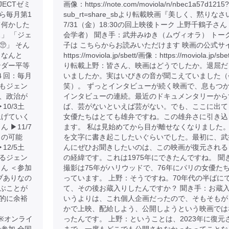
JECTゼミ
画像：https://note.com/moviola/n/nbec1a57d1215?
から毎月第1
sub_rt=share_sbより転載映画『美しく、黙りなさ
て何かした
7/31（金）18:30の回上映後トーク 上野千鶴子さ
」 「ジェ
会学者） 聞き手：武井みゆき（ムヴィオラ） トー
」 そん
子は こちらからお読みいただけます 映画の公式サ
、なんと
https://moviola.jp/sbett/画像：https://moviola.jp/sbe
ンダー平等
り転載上野：皆さん、映画はどうでしたか。退屈だ
４回：毎月
いましたか。実はいびきの音が聞こえていました（
もそもジェン
笑）。 ずっとインタビューが続く映画で、息もつ
、政治が
インタビューの連続。最近のドキュメンタリーから
10/3土
ば、芸がないといえば芸がない。でも、ここに出て
上げていく
女優たちはとても雄弁ですね。この雄弁さに引き込
▶︎11/7
ます。 私は見始めてから目が離せなくなりました
らの可能
を文字に書き起こしたいぐらいでした。最初に、武
12/5土
んにぜひお聞きしたいのは、この映画が復元される
るジェン
の経緯です。これは1975年にできたんですね。 聞
ん ＜参加
撮影は75年がハリウッドで、76年にパリの女優た
ブありなの
っています。 上野：そうですね。70年代の半ばに
ぶことが
て、その後お蔵入りしたんですか？ 聞き手：お蔵
金銭的に余裕
いうよりは、これ個人企画だったので、そもそもが
かで上映、配給しよう、公開しようという映画では
.com ※オンライ
ったんです。 上野：ということは、2023年に復元