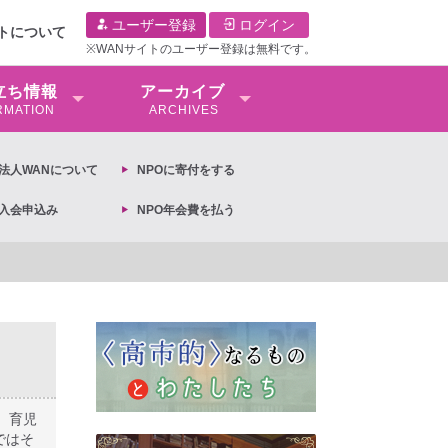
ユーザー登録
ログイン
イトについて
※WANサイトのユーザー登録は無料です。
⽴ち情報
アーカイブ
RMATION
ARCHIVES
O法⼈WANについて
NPOに寄付をする
O入会申込み
NPO年会費を払う
定への抗議文 ◆女性差別撤廃条約実現アクション 亀永能布子
、育児
ではそ