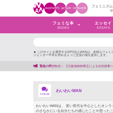
フェミニズム
フェミな本
エッセイ
BOOKS
ESSAYS
★ このサイトを運営するNPO法人WANは、多様なフェ
ジェンダー平等を求める人々に交流の場を提供します。
する会事務局
緊急の呼びかけ：
わいわいWAN
わいわいWANは、 若い世代を中心としたオン
のさなかにいる自分たちの感じたことや思ったこ