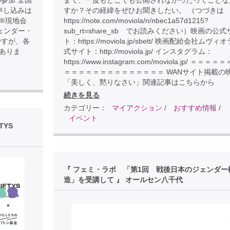
参加 全国
まで、一度もどこでも公開されなかったってことな
申し込みは
すか？その経緯をぜひお聞きしたい。 （つづきは
D7 ※現地会
https://note.com/moviola/n/nbec1a57d1215?
ェンダー・
sub_rt=share_sb でお読みください）映画の公式
ですが、各
ト：https://moviola.jp/sbett/ 映画配給会社ムヴィ
ありま
式サイト：http://moviola.jp/ インスタグラム：
https://www.instagram.com/moviola.jp/ ＝＝＝
＝＝＝＝＝＝＝＝＝＝＝＝＝＝ WANサイト掲載の
「美しく、黙りなさい」関連記事はこちらから
続きを見る
カテゴリー：
マイアクション
/
おすすめ情報
/
イベント
TYS
『 フェミ・ラボ 「第1回 戦後日本のジェンダー
造」を受講して 』 オールセン八千代