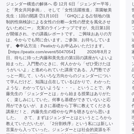
ジェンダー構造の解体へ ⑥ 12月 6日「ジェンダー平等」
と「男女共同参画」、そして「女性活躍推進」 茶園敏美
先生：1回の開講 ⑦1月10日 「GHQによる占領地の強
制的性病検診による女性の分断―女性の歴史を風化させ
ないためにー」 充実のラインナップですが、先日第1回
が開催され、その講義レポートです。 ご興味おありの方
は、今からでも間に合います。ご参加、お待ちしていま
す。 ◆申込方法：Peatixからお申込みいただけます。
【https://peatix.com/event/5047054】 2026年8月２
日、待ちに待った内藤和美先生の第1回の講座がいよいよ
始まった。入門塾のときに、何人かから「ぜひ受けたほ
うがいいよ」と進められていた講座である。入門塾でざ
っと一周して、いろいろな方向からのジェンダーについ
て学んだけど、知識は点在しているばかりで、わかった
ような、わかってないような・・・。ということで、内
藤先生の「ジェンダーとは」から始まる授業はありがた
く、楽しみにしていた。何事も基礎ができていないと応
用ができないが、まさに基礎から丁寧に教えてくださる
講座だ！と、内藤先生の穏やかな声を聴きながら思いま
した。 さて、まずはジェンダーとはというところから
教えていただいたが、「2分割秩序」という私には新しい
言葉から入っていった。ジェンダーとは社会的資源を不