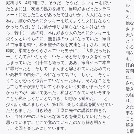
庭科は3，4時間目で、そうだ、そうだ、クッキーを焼い
ル・
たときには、友達の協力を経て、当時好きだったクラス
ち。
メートに渡したことがあったではないか。大人になった
る。
私は、誰かのためにクッキーを焼くような女にはならな
他な
かったのだけど（お菓子作りは量らないといけないか
させ
ら、苦手）、あの時、私は好きな人のためにクッキーを
大き
焼く女というものに、無意識のうちになっていた。家庭
と「
科で家事を習い、松田聖子の歌を友達と口ずさみ、同じ
あ
時間、柔道とかやらされていた男子に、「大変だったね
問を
ー」なんて言いながら、いそいそと寄り添う女をやって
も、
しまっていた。何十年も経って、ああ、家庭科って本当
好
に罪だったと、そして、まんまと騙されていたおめでた
質問
い高校生の自分に、今になって気づく。しかし、そうい
た、
うことが恐らく似合っていなかった私は、そんなことを
され
しても男子が振り向いてくれるという効果がまったくな
活き
かったのが、幸いであった。私はどこかでいそいそする
の経
ことが私らしくないと気づき、幻想から覚めた。 と、
り、
少々話が逸れましたが、第1回、楽しく講義を聞かせてい
女
ただきました。引き続き、丁寧に先生の講義に向き合
事を
い、自分の中のいろいろな気づきを発見していけたらと
こと
思っています。どこで覚めていったのかも解き明かそ
解き
う。次回も楽しみにしています。
も前