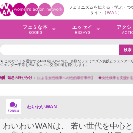
フェミニズムを伝える・学ぶ・つ
サイト（
W
A
N
）
フェミな本
エッセイ
アクシ
BOOKS
ESSAYS
ACTI
★ このサイトを運営するNPO法人WANは、多様なフェミニズム実践とジェンダー
ジェンダー平等を求める人々に交流の場を提供します。
緊急の呼びかけ：
【抗議文】2026年3月13日第6次男女共同参画基本計画の
わいわいWAN
わいわいWANは、 若い世代を中心