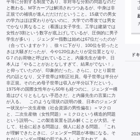
平等に分割する制度であり、非対等な分割の問題なのだ
と教わる。M字カーブは解消されつつあるが、中身は非
正規での補填が進んだだけだということ。15歳での男女
の学力はほぼ変わりがないのに、大学での専攻では男女
でかなり異なること（看護は女子学生、工学は建築では
女性が3割という数字が底上げしているが、圧倒的に男子
学生が多い）、ジェンダー指数は始めは67位だったのが
（合っていますか？）、徐々に下がり、100位を切ったと
きは大騒ぎだったが、今や120位あたりが定位置となり、
ドキ
G７のお荷物と呼ばれていること。内藤先生が途中、日
本人は「やることがおとなしすぎて、結果がでない！」
と仰っていたのが、印象的だった。さらに、ひとり親世
代の話となり、父子世帯は9割正社員。母子世帯は半分が
非正規。そのため母子世帯は収入が半分以下だという。
1975年の国際女性年から50年も経つのに、ジェンダー構
造はぴくりともしない手恐さだ、と内藤先生の言葉に力
が入る。 このような現状の説明の後、日本のジェンダ
ー状況が一次生産物（社会資源の男性偏在）＝マクロ
と、二次生産物（女性問題）＝ミクロという構造的問題
という説明へ。この製造装置を読み解くことが大切。そ
して、社会に起きる問題は、個人に起きる問題。「これ
が理解できたときに、ジェンダー問題が本物になる。そ
202
れがジェンダー理解の肝である！」と言われて、あ、