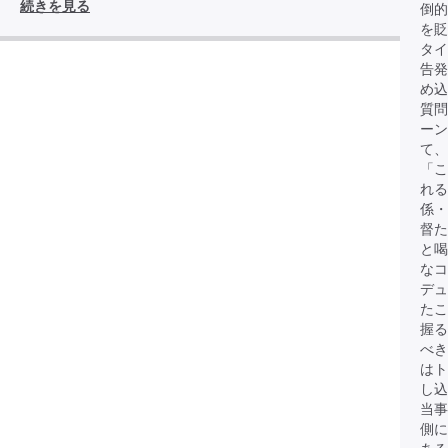
続きを見る
倒的
を貶
タイ
告発
め込
質問
ーン
て、
「こ
れる
係・
督た
と
なコ
デュ
たこ
握る
べき
は
し込
当事
側に