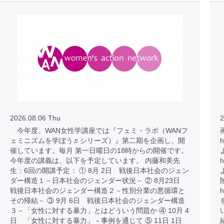
2026.08.06 Thu
2
今年度、WAN女性学講座では『フェミ・ラボ（WANフ
ェミニズムを学ぼう♬シリーズ）』第二期を企画し、開
h
催しています。毎月 第一日曜日の18時からの開催です。
今年度の講義は、以下を予定しています。 内藤和美先
h
生：6回の開講予定： ① 8月 2日 戦後日本社会のジェン
ダー構造１－日本社会のジェンダー状況－ ② 8月23日
戦後日本社会のジェンダー構造２－性別分業の悪循環と
h
その帰結－ ③ 9月 6日 戦後日本社会のジェンダー構造
３－「女性に対する暴力」とはどういう問題か ④ 10月 4
日 「女性に対する暴力」－事例を通じて ⑤ 11日 1日