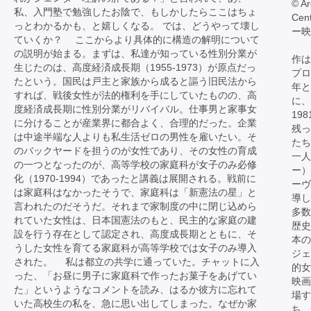
© Ar
私、入門塾で勉強したお陰で、もしかしたらここはちょ
Cen
っとわかるかも、と嬉しくなる。 では、どうやって壊し
ー映
ていくか？ ここからより具体的に構造の解明について
の説明が始まる。まずは、私達が知っている性別分業が
作は
生じたのは、高度経済成長期（1955-1973）が原点だっ
プロ
たという。国民は戸主と家族から成ると謳う旧民法から
年と
すれば、戦後女性が法的権利を手にしていたものの、高
に、
度経済成長期に性別分業がリバイバル。仕事男と家事女
19
に分けることが産業界に都合よく、合理的だった。企業
残っ
は中途半端な人よりも私生活ゼロの男性を雇いたい。そ
たち
のバックヤードを担うのが女性であり、その女性の育成
一人
の一つとなったのが、高等学校の家庭科が女子のみ必修
ー）
化（1970-1994）であったと講義は展開される。戦前に
ーヴ
は家庭科はなかったそうで、家庭科は「新憲法の星」と
導し
言われたのだそうだ。それまで家制度の中に閉じ込めら
多数
れていた女性は、日本国憲法のもと、民主的な家庭の建
歴史
設を行う存在として認定され、高度成長期とともに、そ
本
うした女性を育てる家庭科が高等学校では女子のみ導入
ジェ
された。 私は都立の共学に通っていた。チャットに入
的女
った、「お昼に男子に家庭科で作ったお菓子をあげてい
映画
た」というようなコメントを読み、はるか彼方に忘れて
場す
いた高校生の私を、急に思い出してしまった。なぜか家
ち。