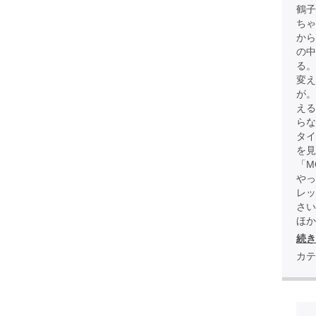
鶴子
ちゃ
から
の中
る。
変え
が
える
らな
タイ
を見
「M
やっ
レッ
さい
ほか全
続き
カテ