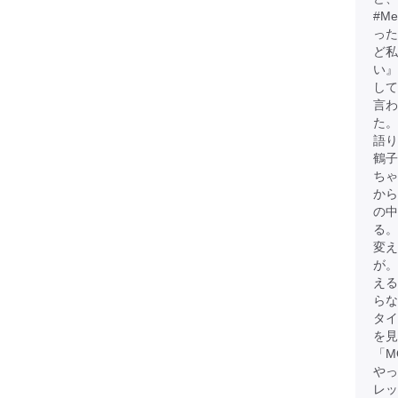
#M
った
ど
い』
して
言わ
た。
語
鶴子
ちゃ
から
の中
る。
変え
が
える
らな
タイ
を見
「M
やっ
レッ