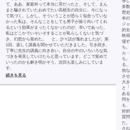
導し
て、ああ、家庭科って本当に罪だったと、そして、まん
多数
まと騙されていたおめでたい高校生の自分に、今になっ
歴史
て気づく。しかし、そういうことが恐らく似合っていな
本
かった私は、そんなことをしても男子が振り向いてくれ
ジェ
るという効果がまったくなかったのが、幸いであった。
的女
私はどこかでいそいそすることが私らしくないと気づ
映画
き、幻想から覚めた。 と、少々話が逸れましたが、第
場す
1回、楽しく講義を聞かせていただきました。引き続き、
ち。
丁寧に先生の講義に向き合い、自分の中のいろいろな気
ル・
づきを発見していけたらと思っています。どこで覚めて
ち。
いったのかも解き明かそう。次回も楽しみにしていま
る。
す。
他な
続きを見る
させ
大き
と「
あ
問を
も、
好
質問
た、
され