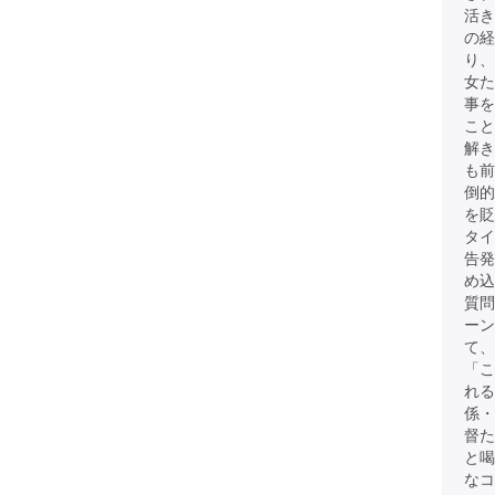
活き
の経
り、
女
事を
こと
解き
も前
倒的
を貶
タイ
告発
め込
質問
ーン
て、
「こ
れる
係・
督た
と
なコ