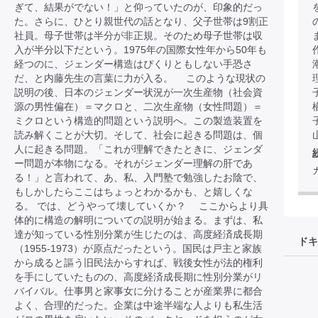
ぎて、結果がでない！」と仰っていたのが、印象的だっ
た。さらに、ひとり親世代の話となり、父子世帯は9割正
社員。母子世帯は半分が非正規。そのため母子世帯は収
入が半分以下だという。1975年の国際女性年から50年も
経つのに、ジェンダー構造はぴくりともしない手恐さ
だ、と内藤先生の言葉に力が入る。 このような現状の
説明の後、日本のジェンダー状況が一次生産物（社会資
源の男性偏在）＝マクロと、二次生産物（女性問題）＝
ミクロという構造的問題という説明へ。この製造装置を
読み解くことが大切。そして、社会に起きる問題は、個
人に起きる問題。「これが理解できたときに、ジェンダ
ー問題が本物になる。それがジェンダー理解の肝であ
る！」と言われて、あ、私、入門塾で勉強したお陰で、
もしかしたらここはちょっとわかるかも、と嬉しくな
る。 では、どうやって壊していくか？ ここからより具
体的に構造の解明についての説明が始まる。まずは、私
達が知っている性別分業が生じたのは、高度経済成長期
ドキ
（1955-1973）が原点だったという。国民は戸主と家族
から成ると謳う旧民法からすれば、戦後女性が法的権利
を手にしていたものの、高度経済成長期に性別分業がリ
バイバル。仕事男と家事女に分けることが産業界に都合
よく、合理的だった。企業は中途半端な人よりも私生活