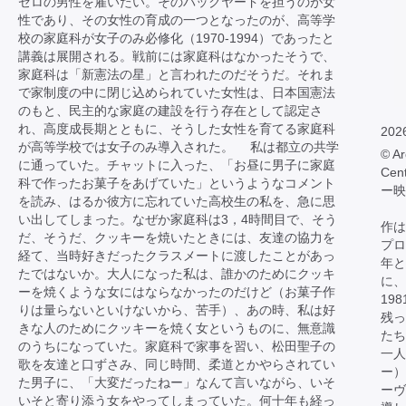
ゼロの男性を雇いたい。そのバックヤードを担うのが女
性であり、その女性の育成の一つとなったのが、高等学
校の家庭科が女子のみ必修化（1970-1994）であったと
講義は展開される。戦前には家庭科はなかったそうで、
家庭科は「新憲法の星」と言われたのだそうだ。それま
で家制度の中に閉じ込められていた女性は、日本国憲法
のもと、民主的な家庭の建設を行う存在として認定さ
れ、高度成長期とともに、そうした女性を育てる家庭科
202
が高等学校では女子のみ導入された。 私は都立の共学
© Ar
に通っていた。チャットに入った、「お昼に男子に家庭
Cen
科で作ったお菓子をあげていた」というようなコメント
ー映
を読み、はるか彼方に忘れていた高校生の私を、急に思
い出してしまった。なぜか家庭科は3，4時間目で、そう
作は
だ、そうだ、クッキーを焼いたときには、友達の協力を
プロ
経て、当時好きだったクラスメートに渡したことがあっ
年と
たではないか。大人になった私は、誰かのためにクッキ
に、
ーを焼くような女にはならなかったのだけど（お菓子作
19
りは量らないといけないから、苦手）、あの時、私は好
残っ
きな人のためにクッキーを焼く女というものに、無意識
たち
のうちになっていた。家庭科で家事を習い、松田聖子の
一人
歌を友達と口ずさみ、同じ時間、柔道とかやらされてい
ー）
た男子に、「大変だったねー」なんて言いながら、いそ
ーヴ
いそと寄り添う女をやってしまっていた。何十年も経っ