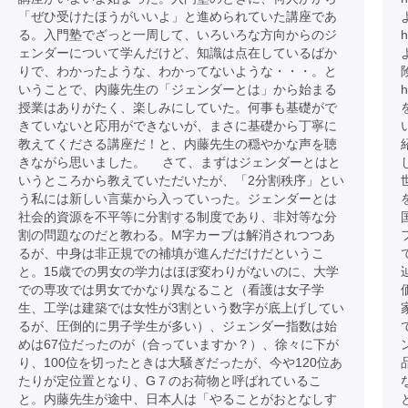
「ぜひ受けたほうがいいよ」と進められていた講座であ
る。入門塾でざっと一周して、いろいろな方向からのジ
h
ェンダーについて学んだけど、知識は点在しているばか
りで、わかったような、わかってないような・・・。と
いうことで、内藤先生の「ジェンダーとは」から始まる
h
授業はありがたく、楽しみにしていた。何事も基礎がで
きていないと応用ができないが、まさに基礎から丁寧に
教えてくださる講座だ！と、内藤先生の穏やかな声を聴
きながら思いました。 さて、まずはジェンダーとはと
いうところから教えていただいたが、「2分割秩序」とい
う私には新しい言葉から入っていった。ジェンダーとは
社会的資源を不平等に分割する制度であり、非対等な分
割の問題なのだと教わる。M字カーブは解消されつつあ
るが、中身は非正規での補填が進んだだけだというこ
と。15歳での男女の学力はほぼ変わりがないのに、大学
での専攻では男女でかなり異なること（看護は女子学
生、工学は建築では女性が3割という数字が底上げしてい
るが、圧倒的に男子学生が多い）、ジェンダー指数は始
めは67位だったのが（合っていますか？）、徐々に下が
り、100位を切ったときは大騒ぎだったが、今や120位あ
たりが定位置となり、G７のお荷物と呼ばれているこ
と。内藤先生が途中、日本人は「やることがおとなしす