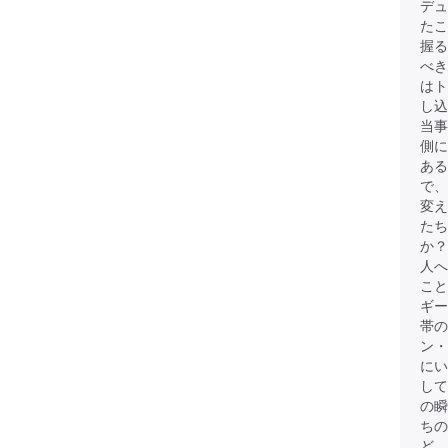
デュ
たこ
握る
べき
は
し込
当事
側に
ある
で、
変
たち
か？
人へ
こと
ギー
帯
ン・
にい
して
の瞬
ちの
ど、