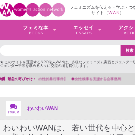
フェミニズムを伝える・学ぶ・つ
サイト（
W
A
N
）
フェミな本
エッセイ
アクシ
BOOKS
ESSAYS
ACTI
★ このサイトを運営するNPO法人WANは、多様なフェミニズム実践とジェンダー
ジェンダー平等を求める人々に交流の場を提供します。
緊急の呼びかけ：
【抗議文】2026年3月13日第6次男女共同参画基本計画の
わいわいWAN
わいわいWANは、 若い世代を中心