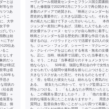
ダーとは
ーヴォワール視聴覚センターとフランス国立図書館
対等な分
導した修復版で2023年2月にフランスで再公開され
れつつあ
多数のメディアで絶賛され、「映画とジェンダーを
いうこ
歴史的な重要作だ」と大きな話題になった。それを
のに、大学
本の私たちに届けて下さった方がいらした。 本
女子学
ジェンダー差別に声をあげ、活動した人でもあった
上げしてい
的女優デルフィーヌ・セリッグが自ら制作に着手し
指数は始
映画とジェンダーを語る歴史的に重要な作品である
徐々に下が
場するのは、ハリウッドとパリで活躍する23人の
120位あ
ち。ジェーン・フォンダ、シャーリー・マクレーン
いるこ
ル・クレイバーグをはじめとする有名・無名の女優
となしす
ち。正に、当時、映画界で活躍していた当事者たち
象的だっ
る。そう、これは「当事者語りのドキュメンタリー
帯は9割正
他ならない。 50年前、強固な男社会の中で女性
世帯は収
させられている疑問や違和感を彼らにぶつけること
ら50年も
大きなリスクがあった筈だ。それをものともせず、
手恐さ
と「否」を唱えた彼女たちは、紛れもなく勇気のヒ
うな現状の
ある。 彼女たちに向かって、セリッグ監督は二
（社会資
問をぶつける。 １．「もしあなたが男性だったと
問題）＝
も、この職業を選びましたか？」 ２．「他の女優
造装置を
好的な場面を演じたことがありますか？」 用意
題は、個
質問は、監督自身が長いことがっぷり四つで葛藤し
ジェンダ
た、シンプルだが的を射た質問。この二つの質問に