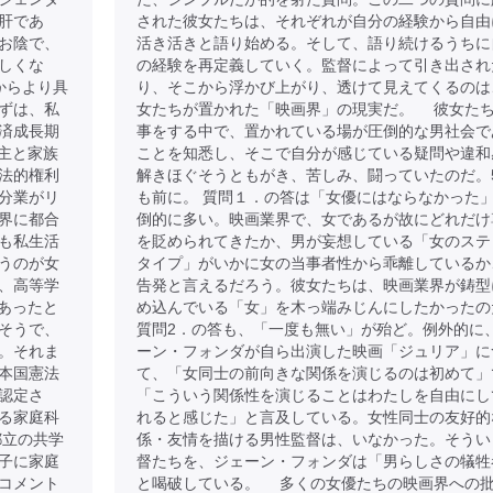
肝であ
された彼女たちは、それぞれが自分の経験から自由
お陰で、
活き活きと語り始める。そして、語り続けるうちに
しくな
の経験を再定義していく。監督によって引き出され
からより具
り、そこから浮かび上がり、透けて見えてくるのは
ずは、私
女たちが置かれた「映画界」の現実だ。 彼女た
済成長期
事をする中で、置かれている場が圧倒的な男社会で
戸主と家族
ことを知悉し、そこで自分が感じている疑問や違和
法的権利
解きほぐそうともがき、苦しみ、闘っていたのだ。
分業がリ
も前に。 質問１．の答は「女優にはならなかった
界に都合
倒的に多い。映画業界で、女であるが故にどれだけ
も私生活
を貶められてきたか、男が妄想している「女のステ
うのが女
タイプ」がいかに女の当事者性から乖離しているか
、高等学
告発と言えるだろう。彼女たちは、映画業界が鋳型
であったと
め込んでいる「女」を木っ端みじんにしたかったの
そうで、
質問2．の答も、「一度も無い」が殆ど。例外的に
。それま
ーン・フォンダが自ら出演した映画「ジュリア」に
本国憲法
て、「女同士の前向きな関係を演じるのは初めて」
認定さ
「こういう関係性を演じることはわたしを自由にし
る家庭科
れると感じた」と言及している。女性同士の友好的
都立の共学
係・友情を描ける男性監督は、いなかった。そうい
子に家庭
督たちを、ジェーン・フォンダは「男らしさの犠牲
コメント
と喝破している。 多くの女優たちの映画界への