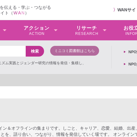
を伝える・学ぶ・つながる
〉
WANサ
サイト（
W
A
N
）
アクション
リサーチ
お役
ACTION
RESEARCH
INFO
ミニコミ図書館はこちら
NP
ミニズム実践とジェンダー研究の情報を発信・集積し、
NP
ライン＆オフラインの集まりです。しごと、キャリア、恋愛、結婚、出産
とを、語り合い、つながり、情報を発信していく場です。 オンライン