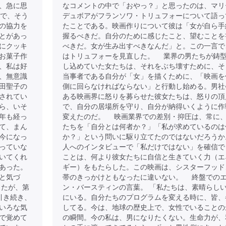
、急に思
なコメントの中で「おやっ？」と思ったのは、マリ
目で、そう
デュボアがフランソワ・トリュフォーについて語っ
の協力を
たことである。映画作りについて彼は「女が自ら手
とがあっ
握るべきだ。自分のために感じたこと、望むことを
にクッキ
べきだ。女が生み出すべきなんだ」と。この一言で
お菓子作
はトリュフォーを見直した。 業界の男たちが鋳
、私は好
し込めていた女たちは、それをぶち壊すために、そ
、無意識
当事者である自分が「女」を描くために、「映画を
田聖子の
側に回らなければならない」と行動し始める。男社
されてい
ある映画界に怒りを募らせた彼女たちは、怒りの頂
ら、いそ
で、自分の居場所を守り、自分が納得いくように作
年も経っ
変えたのだ。 映画業界での差別・抑圧は、常に
て、まん
たちを「自分とは何者か？」「私が求めているのは
今になっ
か？」という問いに駆り立てたのではないだろうか
っていな
人へのインタビューで「私だけではない」を確信で
いてくれ
ことは、何より彼女たちに自信と生きていく力（エ
あった。
ギー）をもたらした。この映画は、シスターフッド
と気づ
帯のきっかけともなったに違いない。 終盤での
したが、第
ン・バースティンの言葉。 「私たちは、素晴らし
引き続き、
にいる。自分たちのプログラムを変える時に、皆、
いろな気
してる。今は、地球の歴史上で、女性でいることの
で覚めて
の瞬間。今の私は、男になりたくない。生命力が、