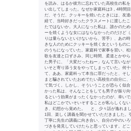
を読み、はるか彼方に忘れていた高校生の私を
い出してしまった。なぜか家庭科は3，4時間
だ、そうだ、クッキーを焼いたときには、友達
経て、当時好きだったクラスメートに渡したこ
たではないか。大人になった私は、誰かのため
ーを焼くような女にはならなかったのだけど（
りは量らないといけないから、苦手）、あの時
きな人のためにクッキーを焼く女というものに
のうちになっていた。家庭科で家事を習い、松
歌を友達と口ずさみ、同じ時間、柔道とかやら
た男子に、「大変だったねー」なんて言いなが
いそと寄り添う女をやってしまっていた。何十
て、ああ、家庭科って本当に罪だったと、そし
まと騙されていたおめでたい高校生の自分に、
て気づく。しかし、そういうことが恐らく似合
かった私は、そんなことをしても男子が振り向
るという効果がまったくなかったのが、幸いで
私はどこかでいそいそすることが私らしくない
き、幻想から覚めた。 と、少々話が逸れま
1回、楽しく講義を聞かせていただきました。
丁寧に先生の講義に向き合い、自分の中のいろ
づきを発見していけたらと思っています。どこ