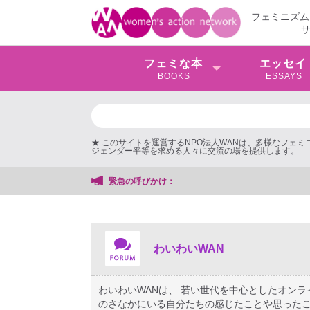
フェミニズム
フェミな本
エッセイ
BOOKS
ESSAYS
★ このサイトを運営するNPO法人WANは、多様なフェ
ジェンダー平等を求める人々に交流の場を提供します。
緊急の呼びかけ：
わいわいWAN
わいわいWANは、 若い世代を中心としたオン
のさなかにいる自分たちの感じたことや思ったこ