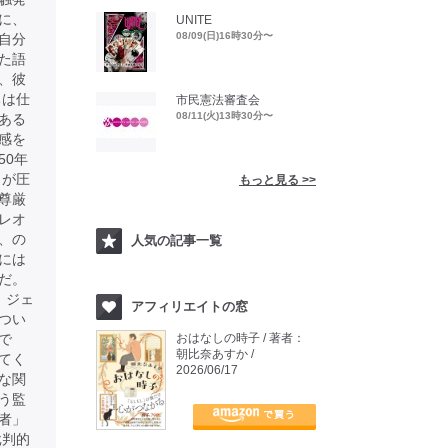
に、
UNITE
08/09(日)16時30分〜
自分
た語
、彼
ちは仕
市民憲法審査会
08/11(火)13時30分〜
ある
感を
50年
」が圧
もっと見る >>
尊厳
レオ
、の
人気の記事一覧
には
だ。
、ジェ
アフィリエイトの窓
つい
で
おはなしの時子 / 著者：
朝比奈あすか /
てく
2026/06/17
な関
う監
者」
批判的