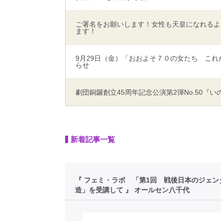
ご署名をお願いします！女性も天皇になれるよ
ます！
9月29日（金）「おおよそ７０の女たち こ
らせ
劇団銅鑼創立45周年記念公演第2弾No.50『い
新着記事一覧
『 フェミ・ラボ 「第1回 戦後日本のジェン
造」を受講して 』 オールセン八千代