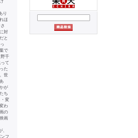
け
あり
れほ
なさ
に対
だと
かっ
葉で
上野千
黙って
った
。世
あ
かが
たち
る・変
変わ
画の
映画
が、
パンフ