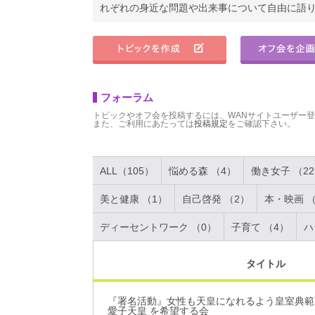
れぞれの身近な問題や出来事について自由に語
フォーラム
トピックやオフ会を投稿するには、WANサイトユーザー
また、ご利用にあたっては
投稿規定
をご確認下さい。
ALL（105）
悩める森 （4）
働き女子 （2
美と健康 （1）
自己啓発 （2）
本・映画 （
ディーセントワーク （0）
子育て （4）
ハ
タイトル
『署名活動』女性も天皇になれるよう皇室典範
愛子天皇 を希望する会