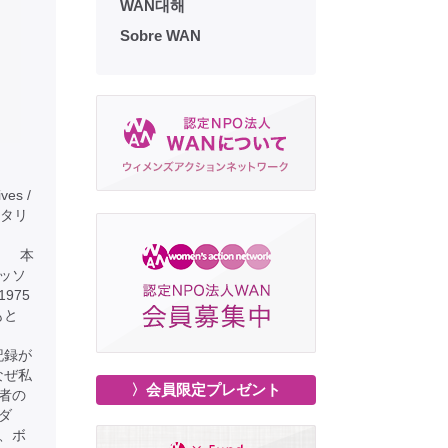
WAN대해
Sobre WAN
ves /
メンタリ
本
ッソ
975
もと
。
記録が
なぜ私
〉会員限定プレゼント
者の
ダ
、ボ