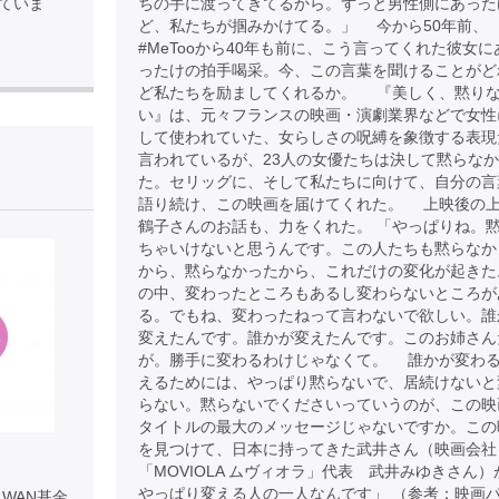
ていま
ちの手に渡ってきてるから。ずっと男性側にあった
ど、私たちが掴みかけてる。」 今から50年前、
#MeTooから40年も前に、こう言ってくれた彼女に
ったけの拍手喝采。今、この言葉を聞けることがど
ど私たちを励ましてくれるか。 『美しく、黙り
い』は、元々フランスの映画・演劇業界などで女性
して使われていた、女らしさの呪縛を象徴する表現
言われているが、23人の女優たちは決して黙らな
】
た。セリッグに、そして私たちに向けて、自分の言
語り続け、この映画を届けてくれた。 上映後の
鶴子さんのお話も、力をくれた。 「やっぱりね。
ちゃいけないと思うんです。この人たちも黙らなか
から、黙らなかったから、これだけの変化が起きた
の中、変わったところもあるし変わらないところが
る。でもね、変わったねって言わないで欲しい。誰
変えたんです。誰かが変えたんです。このお姉さん
が。勝手に変わるわけじゃなくて。 誰かが変わ
えるためには、やっぱり黙らないで、居続けないと
らない。黙らないでくださいっていうのが、この映
タイトルの最大のメッセージじゃないですか。この
を見つけて、日本に持ってきた武井さん（映画会社
「MOVIOLA ムヴィオラ」代表 武井みゆきさん）
やっぱり変える人の一人なんです」 （参考：映画
WAN基金