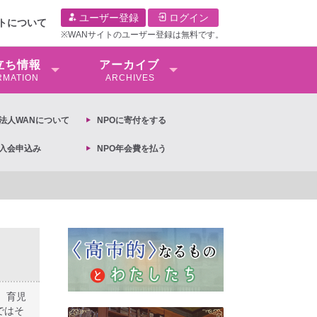
ユーザー登録
ログイン
イトについて
※WANサイトのユーザー登録は無料です。
⽴ち情報
アーカイブ
RMATION
ARCHIVES
O法⼈WANについて
NPOに寄付をする
O入会申込み
NPO年会費を払う
、育児
ではそ