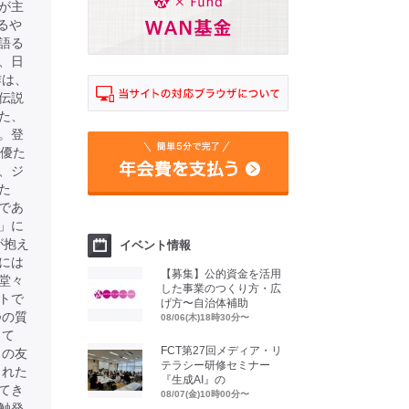
が主
るや
語る
、日
作は、
伝説
た、
。登
女優た
、ジ
た
であ
」に
が抱え
イベント情報
には
【募集】公的資金を活用
堂々
した事業のつくり方・広
トで
げ方〜自治体補助
つの質
08/06(木)18時30分〜
して
FCT第27回メディア・リ
との友
テラシー研修セミナー
された
『生成AI』の
てき
08/07(金)10時00分〜
触発