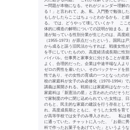
ー問題が本物になる。それがジェンダー理解の
る！」と言われて、あ、私、入門塾で勉強した
もしかしたらここはちょっとわかるかも、と嬉
る。 では、どうやって壊していくか？ ここ
体的に構造の解明についての説明が始まる。ま
達が知っている性別分業が生じたのは、高度経
（1955-1973）が原点だったという。国民は
から成ると謳う旧民法からすれば、戦後女性が
を手にしていたものの、高度経済成長期に性別
バイバル。仕事男と家事女に分けることが産業
よく、合理的だった。企業は中途半端な人より
ゼロの男性を雇いたい。そのバックヤードを担
性であり、その女性の育成の一つとなったのが
校の家庭科が女子のみ必修化（1970-1994）
講義は展開される。戦前には家庭科はなかった
家庭科は「新憲法の星」と言われたのだそうだ
で家制度の中に閉じ込められていた女性は、日
のもと、民主的な家庭の建設を行う存在として
れ、高度成長期とともに、そうした女性を育て
が高等学校では女子のみ導入された。 私は
に通っていた。チャットに入った、「お昼に男
科で作ったお菓子をあげていた」というような