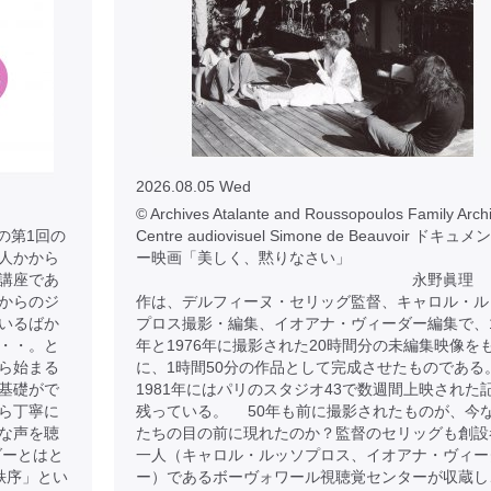
2026.08.05 Wed
© Archives Atalante and Roussopoulos Family Archi
の第1回の
Centre audiovisuel Simone de Beauvoir ドキュ
人かから
ー映画「美しく、黙りなさい」
講座であ
永野眞理 
からのジ
作は、デルフィーヌ・セリッグ監督、キャロル・ル
いるばか
プロス撮影・編集、イオアナ・ヴィーダー編集で、1
・・。と
年と1976年に撮影された20時間分の未編集映像を
ら始まる
に、1時間50分の作品として完成させたものである
基礎がで
1981年にはパリのスタジオ43で数週間上映された
ら丁寧に
残っている。 50年も前に撮影されたものが、今
な声を聴
たちの目の前に現れたのか？監督のセリッグも創設
ダーとはと
一人（キャロル・ルッソプロス、イオアナ・ヴィー
秩序」とい
ー）であるボーヴォワール視聴覚センターが収蔵し