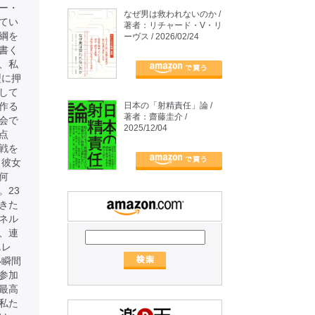
ー・
なぜ男は救われないのか /
てい
著者：リチャード・V・リ
綱を
ーヴス / 2026/02/24
書く
、私
型に押
して
作る
日本の「射精責任」論 /
著者：齋藤圭介 /
会で
2025/12/04
点
戦を
、彼女
何
。23
きた
ネル
、連
エレ
い瞬間
参加
最高
私た