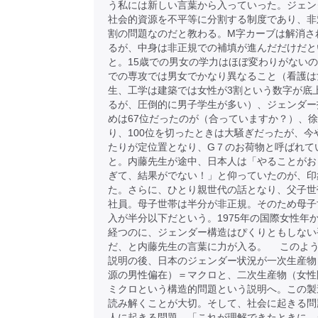
う私には新しい言葉から入っていった。ジェン
社会的資源を不平等に分割する制度であり、非
割の問題なのだと教わる。M字カーブは解消さ
るが、中身は非正規での補填が進んだだけだと
と。15歳での男女の学力はほぼ変わりがない
での専攻では男女でかなり異なること（看護は
生、工学は建築では女性が3割という数字が底
るが、圧倒的に男子学生が多い）、ジェンダー
めは67位だったのが（合っていますか？）、
り、100位を切ったときは大騒ぎだったが、今や
たりが定位置となり、G７のお荷物と呼ばれて
と。内藤先生が途中、日本人は「やることがお
ぎて、結果がでない！」と仰っていたのが、印
た。さらに、ひとり親世代の話となり、父子世
社員。母子世帯は半分が非正規。そのため母子
入が半分以下だという。1975年の国際女性年か
経つのに、ジェンダー構造はぴくりともしない
だ、と内藤先生の言葉に力が入る。 このよ
説明の後、日本のジェンダー状況が一次生産物
源の男性偏在）＝マクロと、二次生産物（女性
ミクロという構造的問題という説明へ。この製
読み解くことが大切。そして、社会に起きる問
人に起きる問題。「これが理解できたときに、