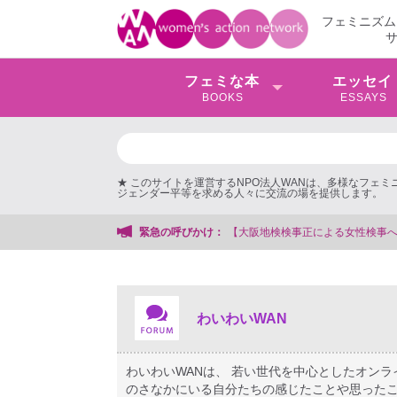
フェミニズム
フェミな本
エッセイ
BOOKS
ESSAYS
★ このサイトを運営するNPO法人WANは、多様なフェ
ジェンダー平等を求める人々に交流の場を提供します。
務局
緊急の呼びかけ：
わいわいWAN
わいわいWANは、 若い世代を中心としたオン
のさなかにいる自分たちの感じたことや思ったこ