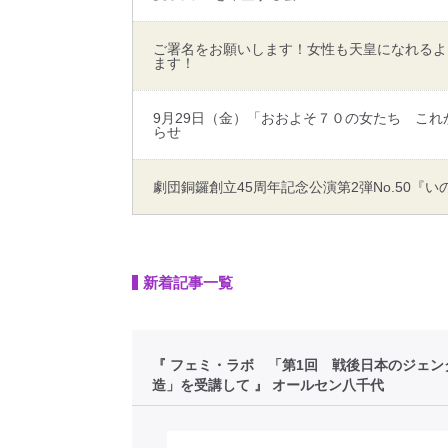
ご署名をお願いします！女性も天皇になれるよ
ます！
9月29日（金）「おおよそ７０の女たち こ
らせ
劇団銅鑼創立45周年記念公演第2弾No.50『い
新着記事一覧
『 フェミ・ラボ 「第1回 戦後日本のジェン
造」を受講して 』 オールセン八千代