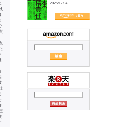
に
2025/12/04
え
は
々
で
質
友
た
き
発
、
分
語
彼
仕
る
を
年
圧
厳
オ