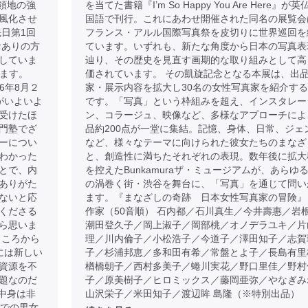
占領地の強
を当てた書籍『I’m So Happy You Are Here』が英
風化させ
国語で刊行。これにあわせ開催された同名の展覧会
日第1回
フランス・アルル国際写真祭を皮切りに世界巡回を
おありの方
ています。いずれも、新たな角度から日本の写真表
していま
辿り、その歴史を見直す画期的な取り組みとして高
けます。
価されています。 その凱旋記念となる本展は、出
026年8月２
家・展示内容を拡大し30名の女性写真家を紹介す
がいよいよ
です。「写真」という枠組みを超え、インスタレー
受けたほ
ン、コラージュ、映像など、多様なアプローチによ
門塾でざ
品約200点が一堂に集結。記憶、身体、日常、ジェ
ーについ
など、様々なテーマに向けられた彼女たちのまなざ
わかった
と、創造性に満ちたそれぞれの表現。数年後に拡大
とで、内
を控えたBunkamuraザ・ミュージアムが、あらゆ
ありがた
の渦巻く街・渋谷を舞台に、「写真」を通じて問い
ないと応
ます。『まなざしの奇跡 日本女性写真家の冒険』
くださる
作家（50音順） 石内都／石川真生／今井壽惠／岩
ら思いま
潮田登久子／岡上淑子／岡部桃／オノデラユキ／片
ところから
理／川内倫子／小松浩子／今道子／澤田知子／志賀
には新しい
子／杉浦邦恵／多和田有希／常盤とよ子／長島有里
資源を不
楢橋朝子／西村多美子／蜷川実花／野口里佳／野村
題なのだ
子／原美樹子／ヒロミックス／藤岡亜弥／やなぎみ
中身は非
山沢栄子／米田知子／渡辺眸 島隆（※特別出品）
歳での男女