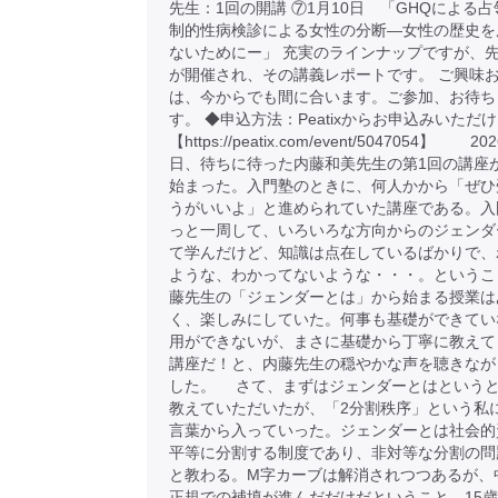
先生：1回の開講 ⑦1月10日 「GHQによる
制的性病検診による女性の分断―女性の歴史を
ないためにー」 充実のラインナップですが、先
が開催され、その講義レポートです。 ご興味
は、今からでも間に合います。ご参加、お待ち
す。 ◆申込方法：Peatixからお申込みいただ
【https://peatix.com/event/5047054】 2
日、待ちに待った内藤和美先生の第1回の講座
始まった。入門塾のときに、何人かから「ぜひ
うがいいよ」と進められていた講座である。入
っと一周して、いろいろな方向からのジェンダ
て学んだけど、知識は点在しているばかりで、
ような、わかってないような・・・。というこ
藤先生の「ジェンダーとは」から始まる授業は
く、楽しみにしていた。何事も基礎ができてい
用ができないが、まさに基礎から丁寧に教えて
講座だ！と、内藤先生の穏やかな声を聴きなが
した。 さて、まずはジェンダーとはという
教えていただいたが、「2分割秩序」という私
言葉から入っていった。ジェンダーとは社会的
平等に分割する制度であり、非対等な分割の問
と教わる。M字カーブは解消されつつあるが、
正規での補填が進んだだけだということ。15