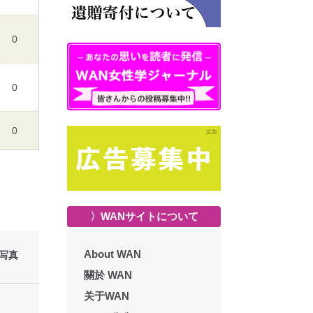
0
0
0
〉WANサイトについて
About WAN
性写真
關於 WAN
关于WAN