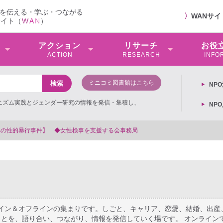
を伝える・学ぶ・つながる
〉
WANサ
サイト（
W
A
N
）
アクション
リサーチ
お役
ACTION
RESEARCH
INFO
ミニコミ図書館はこちら
NP
ミニズム実践とジェンダー研究の情報を発信・集積し、
NP
【抗議文】2026年3月13日第6次男女共同参画基本計画の閣議決定への抗
ライン＆オフラインの集まりです。しごと、キャリア、恋愛、結婚、出産
とを、語り合い、つながり、情報を発信していく場です。 オンライン