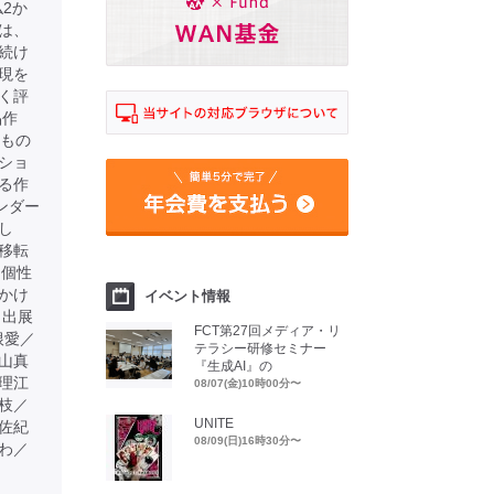
仏2か
は、
続け
現を
く評
品作
るもの
ショ
る作
ンダー
し
移転
る個性
かけ
イベント情報
 出展
FCT第27回メディア・リ
根愛／
テラシー研修セミナー
山真
『生成AI』の
理江
08/07(金)10時00分〜
枝／
UNITE
佐紀
08/09(日)16時30分〜
わ／