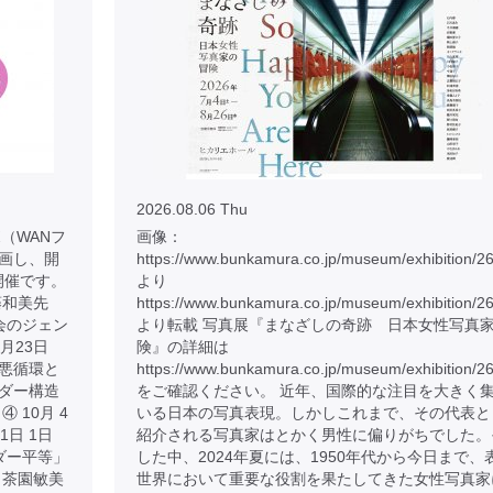
2026.08.06 Thu
（WANフ
画像：
画し、開
https://www.bunkamura.co.jp/museum/exhibition/2
開催です。
より
藤和美先
https://www.bunkamura.co.jp/museum/exhibition/2
社会のジェン
より転載 写真展『まなざしの奇跡 日本女性写真
8月23日
険』の詳細は
悪循環と
https://www.bunkamura.co.jp/museum/exhibition/26
ンダー構造
をご確認ください。 近年、国際的な注目を大きく
 10月 4
いる日本の写真表現。しかしこれまで、その代表と
1日 1日
紹介される写真家はとかく男性に偏りがちでした。
ンダー平等」
した中、2024年夏には、1950年代から今日まで、
 茶園敏美
世界において重要な役割を果たしてきた女性写真家