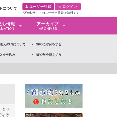
ユーザー登録
ログイン
イトについて
※WANサイトのユーザー登録は無料です。
⽴ち情報
アーカイブ
RMATION
ARCHIVES
O法⼈WANについて
NPOに寄付をする
O入会申込み
NPO年会費を払う
議文 ◆女性差別撤廃条約実現アクション 亀永能布子
、育児
ではそ