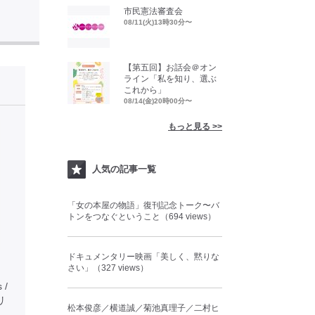
市民憲法審査会
08/11(火)13時30分〜
【第五回】お話会＠オン
ライン「私を知り、選ぶ
これから」
08/14(金)20時00分〜
もっと見る >>
人気の記事一覧
「女の本屋の物語」復刊記念トーク〜バ
トンをつなぐということ（694 views）
ドキュメンタリー映画「美しく、黙りな
さい」（327 views）
 /
タリ
松本俊彦／横道誠／菊池真理子／二村ヒ