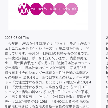
2026.08.06 Thu
2
今年度、WAN女性学講座では『フェミ・ラボ（WANフ
ェミニズムを学ぼう♬シリーズ）』第二期を企画し、開
h
催しています。毎月 第一日曜日の18時からの開催です。
今年度の講義は、以下を予定しています。 内藤和美先
h
生：6回の開講予定： ① 8月 2日 戦後日本社会のジェン
ダー構造１－日本社会のジェンダー状況－ ② 8月23日
戦後日本社会のジェンダー構造２－性別分業の悪循環と
h
その帰結－ ③ 9月 6日 戦後日本社会のジェンダー構造
３－「女性に対する暴力」とはどういう問題か ④ 10月 4
日 「女性に対する暴力」－事例を通じて ⑤ 11日 1日
ジェンダー構造の解体へ ⑥ 12月 6日「ジェンダー平等」
と「男女共同参画」、そして「女性活躍推進」 茶園敏美
先生：1回の開講 ⑦1月10日 「GHQによる占領地の強
制的性病検診による女性の分断―女性の歴史を風化させ