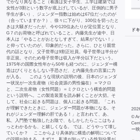
でかなり異なること（看護は女子学生、工学は建築では
女性が3割という数字が底上げしているが、圧倒的に男子
学生が多い）、ジェンダー指数は始めは67位だったのが
（合っていますか？）、徐々に下がり、100位を切ったと
きは大騒ぎだったが、今や120位あたりが定位置となり、
ドキ
G７のお荷物と呼ばれていること。内藤先生が途中、日
本人は「やることがおとなしすぎて、結果がでない！」
と仰っていたのが、印象的だった。さらに、ひとり親世
代の話となり、父子世帯は9割正社員。母子世帯は半分が
非正規。そのため母子世帯は収入が半分以下だという。
1975年の国際女性年から50年も経つのに、ジェンダー構
造はぴくりともしない手恐さだ、と内藤先生の言葉に力
が入る。 このような現状の説明の後、日本のジェンダ
ー状況が一次生産物（社会資源の男性偏在）＝マクロ
と、二次生産物（女性問題）＝ミクロという構造的問題
という説明へ。この製造装置を読み解くことが大切。そ
して、社会に起きる問題は、個人に起きる問題。「これ
が理解できたときに、ジェンダー問題が本物になる。そ
202
れがジェンダー理解の肝である！」と言われて、あ、
© Ar
私、入門塾で勉強したお陰で、もしかしたらここはちょ
Cen
っとわかるかも、と嬉しくなる。 では、どうやって壊し
ー映
ていくか？ ここからより具体的に構造の解明について
の説明が始まる。まずは、私達が知っている性別分業が