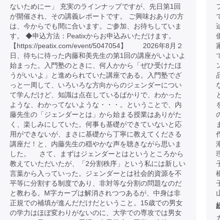
ないためにー」 充実のラインナップですが、先日第1回
が開催され、その講義レポートです。 ご興味おありの方
は、今からでも間に合います。ご参加、お待ちしていま
す。 ◆申込方法：Peatixからお申込みいただけます。
【https://peatix.com/event/5047054】 2026年8月２
日、待ちに待った内藤和美先生の第1回の講座がいよいよ
始まった。入門塾のときに、何人かから「ぜひ受けたほ
うがいいよ」と進められていた講座である。入門塾でざ
っと一周して、いろいろな方向からのジェンダーについ
て学んだけど、知識は点在しているばかりで、わかった
ような、わかってないような・・・。ということで、内
藤先生の「ジェンダーとは」から始まる授業はありがた
く、楽しみにしていた。何事も基礎ができていないと応
用ができないが、まさに基礎から丁寧に教えてくださる
講座だ！と、内藤先生の穏やかな声を聴きながら思いま
した。 さて、まずはジェンダーとはというところから
教えていただいたが、「2分割秩序」という私には新しい
言葉から入っていった。ジェンダーとは社会的資源を不
平等に分割する制度であり、非対等な分割の問題なのだ
と教わる。M字カーブは解消されつつあるが、中身は非
正規での補填が進んだだけだということ。15歳での男女
の学力はほぼ変わりがないのに、大学での専攻では男女