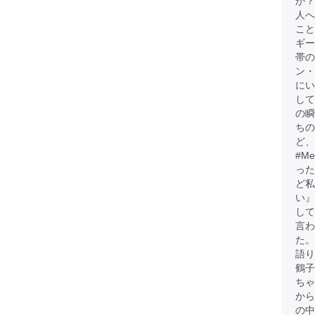
か？
人へ
こと
ギー
帯
ン・
にい
して
の瞬
ちの
ど、
#M
った
ど
い』
して
言わ
た。
語
鶴子
ちゃ
から
の中