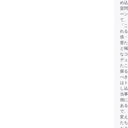
め込
質問
ーン
て、
「こ
れる
係・
督た
と
なコ
デュ
たこ
握る
べき
は
し込
当事
側に
ある
で、
変
たち