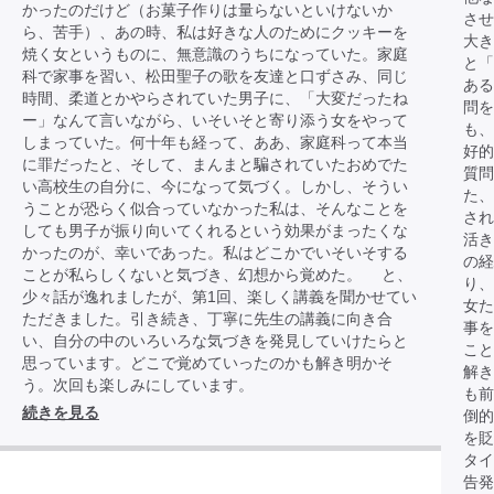
かったのだけど（お菓子作りは量らないといけないか
させ
ら、苦手）、あの時、私は好きな人のためにクッキーを
大き
焼く女というものに、無意識のうちになっていた。家庭
と「
科で家事を習い、松田聖子の歌を友達と口ずさみ、同じ
あ
時間、柔道とかやらされていた男子に、「大変だったね
問を
ー」なんて言いながら、いそいそと寄り添う女をやって
も、
しまっていた。何十年も経って、ああ、家庭科って本当
好
に罪だったと、そして、まんまと騙されていたおめでた
質問
い高校生の自分に、今になって気づく。しかし、そうい
た、
うことが恐らく似合っていなかった私は、そんなことを
され
しても男子が振り向いてくれるという効果がまったくな
活き
かったのが、幸いであった。私はどこかでいそいそする
の経
ことが私らしくないと気づき、幻想から覚めた。 と、
り、
少々話が逸れましたが、第1回、楽しく講義を聞かせてい
女
ただきました。引き続き、丁寧に先生の講義に向き合
事を
い、自分の中のいろいろな気づきを発見していけたらと
こと
思っています。どこで覚めていったのかも解き明かそ
解き
う。次回も楽しみにしています。
も前
続きを見る
倒的
を貶
タイ
告発