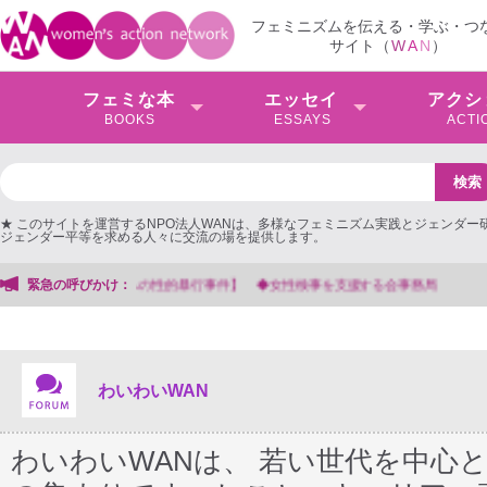
フェミニズムを伝える・学ぶ・つ
サイト（
W
A
N
）
フェミな本
エッセイ
アクシ
BOOKS
ESSAYS
ACTI
★ このサイトを運営するNPO法人WANは、多様なフェミニズム実践とジェンダー
ジェンダー平等を求める人々に交流の場を提供します。
緊急の呼びかけ：
【抗議文】2026年3月13日第6次男女共同参画基本計画の
わいわいWAN
わいわいWANは、 若い世代を中心