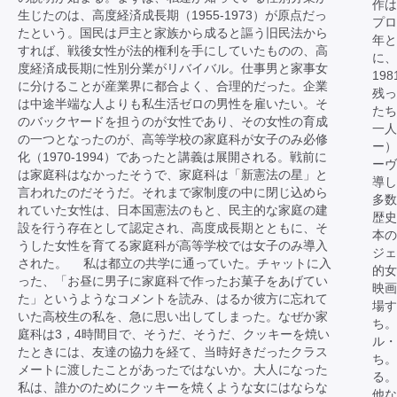
作は
生じたのは、高度経済成長期（1955-1973）が原点だっ
プロ
たという。国民は戸主と家族から成ると謳う旧民法から
年と
すれば、戦後女性が法的権利を手にしていたものの、高
に、
度経済成長期に性別分業がリバイバル。仕事男と家事女
19
に分けることが産業界に都合よく、合理的だった。企業
残っ
は中途半端な人よりも私生活ゼロの男性を雇いたい。そ
たち
のバックヤードを担うのが女性であり、その女性の育成
一人
の一つとなったのが、高等学校の家庭科が女子のみ必修
ー）
化（1970-1994）であったと講義は展開される。戦前に
ーヴ
は家庭科はなかったそうで、家庭科は「新憲法の星」と
導し
言われたのだそうだ。それまで家制度の中に閉じ込めら
多数
れていた女性は、日本国憲法のもと、民主的な家庭の建
歴史
設を行う存在として認定され、高度成長期とともに、そ
本
うした女性を育てる家庭科が高等学校では女子のみ導入
ジェ
された。 私は都立の共学に通っていた。チャットに入
的女
った、「お昼に男子に家庭科で作ったお菓子をあげてい
映画
た」というようなコメントを読み、はるか彼方に忘れて
場す
いた高校生の私を、急に思い出してしまった。なぜか家
ち。
庭科は3，4時間目で、そうだ、そうだ、クッキーを焼い
ル・
たときには、友達の協力を経て、当時好きだったクラス
ち。
メートに渡したことがあったではないか。大人になった
る。
私は、誰かのためにクッキーを焼くような女にはならな
他な