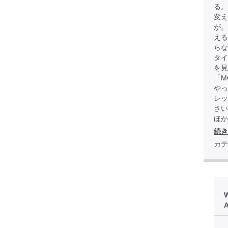
る。
変え
が
える
らな
タイ
を見
「M
やっ
レッ
さい
ほか全
続き
カテ