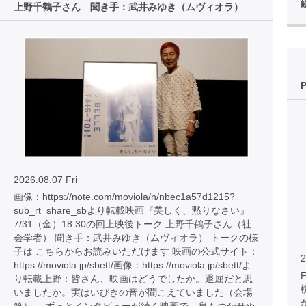
上野千鶴子さん 聞き手：武井みゆき（ムヴィオラ）
2026.08.07 Fri
画像：https://note.com/moviola/n/nbec1a57d1215?
sub_rt=share_sbより転載映画『美しく、黙りなさい』
7/31（金）18:30の回上映後トーク 上野千鶴子さん（社
会学者） 聞き手：武井みゆき（ムヴィオラ） トークの様
子は こちらからお読みいただけます 映画の公式サイト：
2
https://moviola.jp/sbett/画像：https://moviola.jp/sbett/よ
り転載上野：皆さん、映画はどうでしたか。退屈だと思
いましたか。実はいびきの音が聞こえていました（会場