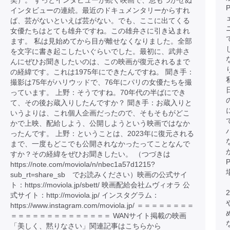
笑）。 ずっとインタビューが続く映画で、息もつかせぬ
インタビューの連続。最近のドキュメンタリーからすれ
ば、芸がないといえば芸がない。でも、ここに出てくる
女優たちはとても雄弁ですね。この雄弁さに引き込まれ
ます。 私は見始めてから目が離せなくなりました。全部
を文字に書き起こしたいぐらいでした。最初に、武井さ
んにぜひお聞きしたいのは、この映画が復元されるまで
の経緯です。これは1975年にできたんですね。 聞き手：
撮影は75年がハリウッドで、76年にパリの女優たちを撮
っています。 上野：そうですね。70年代の半ばにでき
て、その後お蔵入りしたんですか？ 聞き手：お蔵入りと
いうよりは、これ個人企画だったので、そもそもがどこ
かで上映、配給しよう、公開しようという映画ではなか
ったんです。 上野：ということは、2023年に復元される
まで、一度もどこでも公開されなかったってことなんで
すか？その経緯をぜひお聞きしたい。 （つづきは
https://note.com/moviola/n/nbec1a57d1215?
sub_rt=share_sb でお読みください）映画の公式サイ
ト：https://moviola.jp/sbett/ 映画配給会社ムヴィオラ 公
式サイト：http://moviola.jp/ インスタグラム：
https://www.instagram.com/moviola.jp/ ＝＝＝＝＝＝＝＝
＝＝＝＝＝＝＝＝＝＝＝＝＝＝ WANサイト掲載の映画
「美しく、黙りなさい」関連記事はこちらから