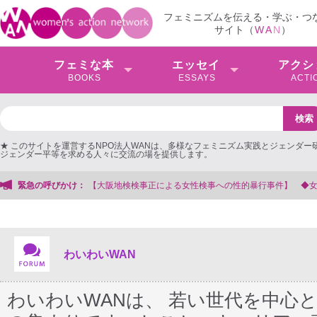
フェミニズムを伝える・学ぶ・つ
サイト（
W
A
N
）
フェミな本
エッセイ
アクシ
BOOKS
ESSAYS
ACTI
★ このサイトを運営するNPO法人WANは、多様なフェミニズム実践とジェンダー
ジェンダー平等を求める人々に交流の場を提供します。
への性的暴行事件】 ◆女性検事を支援する会事務局
緊急の呼びかけ：
わいわいWAN
わいわいWANは、 若い世代を中心