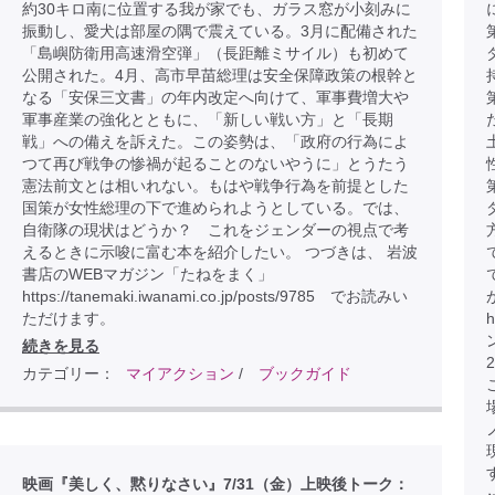
約30キロ南に位置する我が家でも、ガラス窓が小刻みに
振動し、愛犬は部屋の隅で震えている。3月に配備された
「島嶼防衛用高速滑空弾」（長距離ミサイル）も初めて
公開された。4月、高市早苗総理は安全保障政策の根幹と
なる「安保三文書」の年内改定へ向けて、軍事費増大や
軍事産業の強化とともに、「新しい戦い方」と「長期
戦」への備えを訴えた。この姿勢は、「政府の行為によ
つて再び戦争の惨禍が起ることのないやうに」とうたう
憲法前文とは相いれない。もはや戦争行為を前提とした
国策が女性総理の下で進められようとしている。では、
自衛隊の現状はどうか？ これをジェンダーの視点で考
えるときに示唆に富む本を紹介したい。 つづきは、 岩波
書店のWEBマガジン「たねをまく」
https://tanemaki.iwanami.co.jp/posts/9785 でお読みい
ただけます。
h
続きを見る
カテゴリー：
マイアクション
/
ブックガイド
こ
映画『美しく、黙りなさい』7/31（金）上映後トーク：