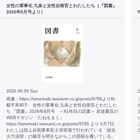
女性の軍事化 九条と女性自衛官とわたしたち［『図書』
2026年8月号より］
2026.08.09 Sun
2
画像：https://tanemaki.iwanami.co.jp/posts/9785より転
載平井和子 女性の軍事化 九条と女性自衛官とわたした
ち 『図書』2026年8月号 ＜81年目の読書＞ 岩波書店の
WEBマガジン「たねをまく」
https://tanemaki.iwanami.co.jp/posts/9785 より 6月7日、
わたしは陸上自衛隊東富士演習場で行われている「総合
火力演習」の爆音を聞きながらこの原稿を書いている。