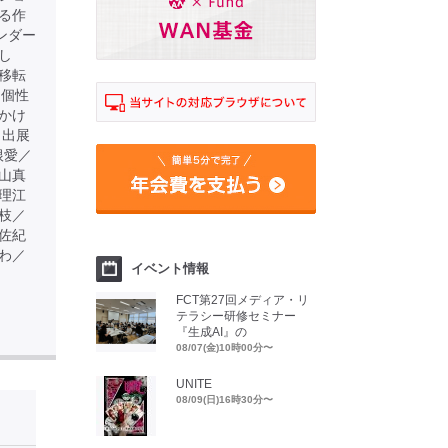
る作
ンダー
し
移転
る個性
かけ
 出展
根愛／
山真
理江
枝／
佐紀
わ／
イベント情報
FCT第27回メディア・リ
テラシー研修セミナー
『生成AI』の
08/07(金)10時00分〜
UNITE
08/09(日)16時30分〜