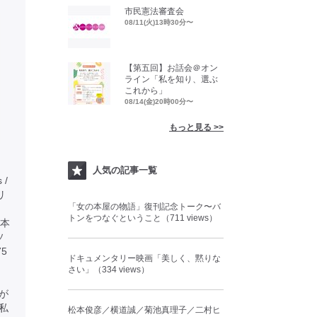
市民憲法審査会
08/11(火)13時30分〜
【第五回】お話会＠オン
ライン「私を知り、選ぶ
これから」
08/14(金)20時00分〜
もっと見る >>
人気の記事一覧
 /
タリ
「女の本屋の物語」復刊記念トーク〜バ
トンをつなぐということ（711 views）
本
ソ
5
ドキュメンタリー映画「美しく、黙りな
さい」（334 views）
が
私
松本俊彦／横道誠／菊池真理子／二村ヒ