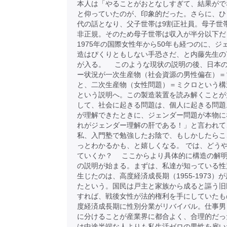
本人は「やることがおとなしすぎて、結果がで
と仰っていたのが、印象的だった。さらに、ひ
代の話となり、父子世帯は9割正社員。母子世
非正規。そのため母子世帯は収入が半分以下だ
1975年の国際女性年から50年も経つのに、ジ
造はぴくりともしない手恐さだ、と内藤先生の
が入る。 このような現状の説明の後、日本
ー状況が一次生産物（社会資源の男性偏在）＝
と、二次生産物（女性問題）＝ミクロという構
という説明へ。この製造装置を読み解くことが
して、社会に起きる問題は、個人に起きる問題
が理解できたときに、ジェンダー問題が本物に
れがジェンダー理解の肝である！」と言われて
私、入門塾で勉強したお陰で、もしかしたらこ
っとわかるかも、と嬉しくなる。 では、どう
ていくか？ ここからより具体的に構造の解
の説明が始まる。まずは、私達が知っている性
生じたのは、高度経済成長期（1955-1973）
たという。国民は戸主と家族から成ると謳う旧
すれば、戦後女性が法的権利を手にしていたも
度経済成長期に性別分業がリバイバル。仕事男
に分けることが産業界に都合よく、合理的だっ
は中途半端な人よりも私生活ゼロの男性を雇い