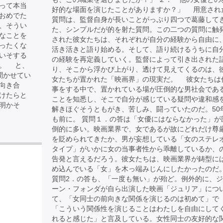
って本当
好的な場面を演じたことがありますか？」 用意され
おめでた
質問は、監督自身が長いことがっぷり四つで葛藤して
、そうい
た、シンプルだが的を射た質問。この二つの質問に触
なことを
された彼女たちは、それぞれが自分の経験から自由に
ったくな
活き活きと語り始める。そして、語り続けるうちに自
いそする
の経験を再定義していく。監督によって引き出された
た。 と、
り、そこから浮かび上がり、透けて見えてくるのは、
聞かせてい
女たちが置かれた「映画界」の現実だ。 彼女たちは
向き合
事をする中で、置かれている場が圧倒的な男社会であ
けたらと
ことを知悉し、そこで自分が感じている疑問や違和感
明かそ
解きほぐそうともがき、苦しみ、闘っていたのだ。50
も前に。 質問１．の答は「女優にはならなかった」が
倒的に多い。映画業界で、女であるが故にどれだけ尊
を貶められてきたか、男が妄想している「女のステレ
タイプ」がいかに女の当事者性から乖離しているか、
告発と言えるだろう。彼女たちは、映画業界が鋳型に
め込んでいる「女」を木っ端みじんにしたかったのだ
質問2．の答も、「一度も無い」が殆ど。例外的に、
ーン・フォンダが自ら出演した映画「ジュリア」につ
て、「女同士の前向きな関係を演じるのは初めて」で
「こういう関係性を演じることはわたしを自由にして
れると感じた」と言及している。女性同士の友好的な