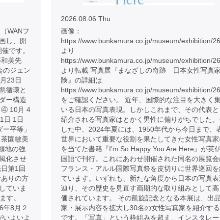
2026.08.06 Thu
（WANフ
画像：
画し、開
https://www.bunkamura.co.jp/museum/exhibition/2
開催です。
より
藤和美先
https://www.bunkamura.co.jp/museum/exhibition/2
社会のジェン
より転載 写真展『まなざしの奇跡 日本女性写真
8月23日
険』の詳細は
悪循環と
https://www.bunkamura.co.jp/museum/exhibition/26
ンダー構造
をご確認ください。 近年、国際的な注目を大きく
 10月 4
いる日本の写真表現。しかしこれまで、その代表と
1日 1日
紹介される写真家はとかく男性に偏りがちでした。
ンダー平等」
した中、2024年夏には、1950年代から今日まで、
 茶園敏美
世界において重要な役割を果たしてきた女性写真家
占領地の強
を当てた書籍『I’m So Happy You Are Here』が英
風化させ
国語で刊行。これにあわせ開催された同名の展覧会
日第1回
フランス・アルル国際写真祭を皮切りに世界巡回を
おありの方
ています。いずれも、新たな角度から日本の写真表
していま
辿り、その歴史を見直す画期的な取り組みとして高
けます。
価されています。 その凱旋記念となる本展は、出
026年8月２
家・展示内容を拡大し30名の女性写真家を紹介す
がいよいよ
です。「写真」という枠組みを超え、インスタレー