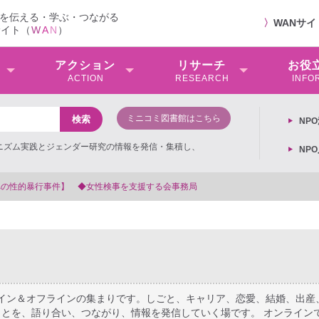
を伝える・学ぶ・つながる
〉
WANサ
サイト（
W
A
N
）
アクション
リサーチ
お役
ACTION
RESEARCH
INFO
ミニコミ図書館はこちら
NP
ミニズム実践とジェンダー研究の情報を発信・集積し、
NP
【抗議文】2026年3月13日第6次男女共同参画基本計画の閣議決
ライン＆オフラインの集まりです。しごと、キャリア、恋愛、結婚、出産
とを、語り合い、つながり、情報を発信していく場です。 オンライン