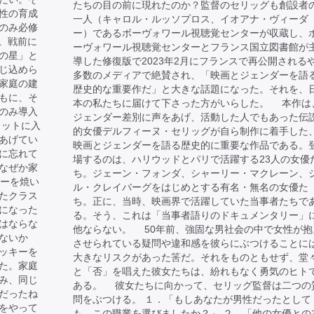
たちの目の前に現れたのか？監督のセリッグも創設者
性の育成
一人（キャロル・ルッソプロス、イオアナ・ヴィーダ
のみ必修
ー）であるボーヴォワール視聴覚センターが収蔵し、
る。戦前に
ーヴォワール視聴覚センターとフランス国立図書館が
の星」と
導した修復版で2023年2月にフランスで再公開される
じ込めら
多数のメディアで絶賛され、「映画とジェンダーを語
家庭の建
歴史的な重要作だ」と大きな話題になった。それを、
もに、そ
本の私たちに届けて下さった方がいらした。 本作は
のみ導入
ジェンダー差別に声をあげ、活動した人でもあった伝
ャットに入
的女優デルフィーヌ・セリッグが自ら制作に着手した
あげてい
映画とジェンダーを語る歴史的に重要な作品である。
に忘れて
場するのは、ハリウッドとパリで活躍する23人の女優
なぜか家
ち。ジェーン・フォンダ、シャーリー・マクレーン、
キーを焼い
ル・クレイバーグをはじめとする有名・無名の女優た
たクラス
ち。正に、当時、映画界で活躍していた当事者たちで
になった
る。そう、これは「当事者語りのドキュメンタリー」
はならな
他ならない。 50年前、強固な男社会の中で女性が抱
ないか
させられている疑問や違和感を彼らにぶつけることに
ッキーを
大きなリスクがあった筈だ。それをものともせず、堂
た。家庭
と「否」を唱えた彼女たちは、紛れもなく勇気のヒト
み、同じ
ある。 彼女たちに向かって、セリッグ監督は二つの
だったね
問をぶつける。 １．「もしあなたが男性だったとして
をやって
も、この職業を選びましたか？」 ２．「他の女優との