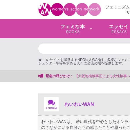
フェミニズム
フェミな本
エッセイ
BOOKS
ESSAYS
★ このサイトを運営するNPO法人WANは、多様なフェ
ジェンダー平等を求める人々に交流の場を提供します。
する会事務局
緊急の呼びかけ：
わいわいWAN
わいわいWANは、 若い世代を中心としたオン
のさなかにいる自分たちの感じたことや思ったこ