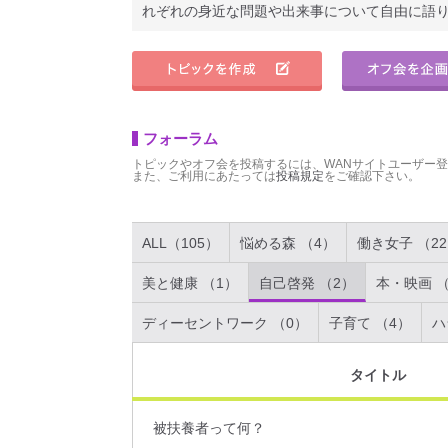
れぞれの身近な問題や出来事について自由に語
フォーラム
トピックやオフ会を投稿するには、WANサイトユーザー
また、ご利用にあたっては
投稿規定
をご確認下さい。
ALL（105）
悩める森 （4）
働き女子 （2
美と健康 （1）
自己啓発 （2）
本・映画 （
ディーセントワーク （0）
子育て （4）
ハ
タイトル
被扶養者って何？