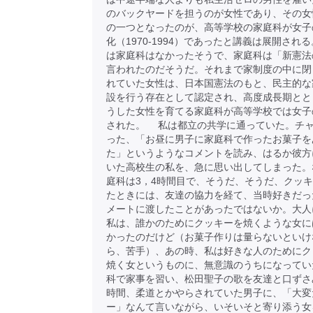
のバックヤードを担うのが女性であり、その女
の一つとなったのが、高等学校の家庭科が女子
化（1970-1994）であったと講義は展開され
は家庭科はなかったそうで、家庭科は「新憲法
言われたのだそうだ。それまで家制度の中に閉
れていた女性は、日本国憲法のもと、民主的な
設を行う存在として認定され、高度成長期とと
うした女性を育てる家庭科が高等学校では女子
された。 私は都立の共学に通っていた。チ
った、「お昼に男子に家庭科で作ったお菓子を
た」というようなコメントを読み、はるか彼方
いた高校生の私を、急に思い出してしまった。
庭科は3，4時間目で、そうだ、そうだ、クッ
たときには、友達の協力を経て、当時好きだっ
メートに渡したことがあったではないか。大人
私は、誰かのためにクッキーを焼くような女に
かったのだけど（お菓子作りは量らないといけ
ら、苦手）、あの時、私は好きな人のためにク
焼く女というものに、無意識のうちになってい
科で家事を習い、松田聖子の歌を友達と口ずさ
時間、柔道とかやらされていた男子に、「大変
ー」なんて言いながら、いそいそと寄り添う女