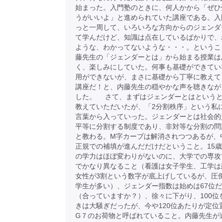
始まった。入門塾のときに、何人かから「ぜひ
うがいいよ」と進められていた講座である。入
っと一周して、いろいろな方向からのジェンダ
て学んだけど、知識は点在しているばかりで、
ような、わかってないような・・・。というこ
藤先生の「ジェンダーとは」から始まる授業は
く、楽しみにしていた。何事も基礎ができてい
用ができないが、まさに基礎から丁寧に教えて
講座だ！と、内藤先生の穏やかな声を聴きなが
した。 さて、まずはジェンダーとはという
教えていただいたが、「2分割秩序」という私
言葉から入っていった。ジェンダーとは社会的
平等に分割する制度であり、非対等な分割の問
と教わる。M字カーブは解消されつつあるが、
正規での補填が進んだだけだということ。15
の学力はほぼ変わりがないのに、大学での専攻
でかなり異なること（看護は女子学生、工学は
女性が3割という数字が底上げしているが、圧
学生が多い）、ジェンダー指数は始めは67位
（合っていますか？）、徐々に下がり、100位
きは大騒ぎだったが、今や120位あたりが定位
G７のお荷物と呼ばれていること。内藤先生が