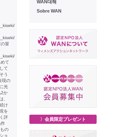
WAN대해
Sobre WAN
6_kiseki/
6_kiseki/
家の冒
_kiseki/
集めて
して
そう
表現の
に光
仏2か
は、
続け
現を
く評
〉会員限定プレゼント
品作
るもの
ショ