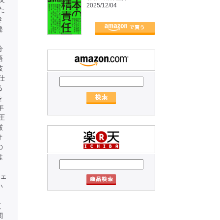
2025/12/04
た
き
発
、
分
語
彼
仕
る
を
年
圧
厳
オ
の
は
。
ジェ
い
く
関