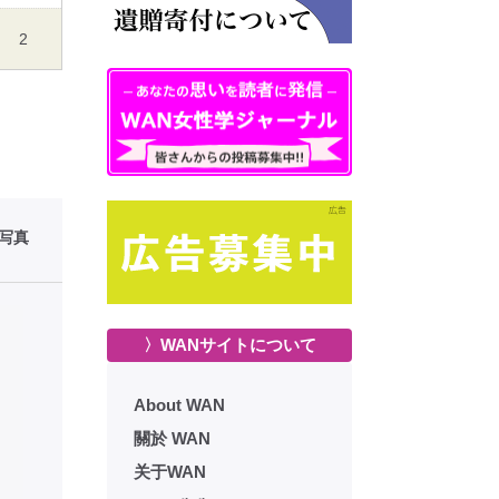
2
性写真
〉WANサイトについて
About WAN
關於 WAN
关于WAN