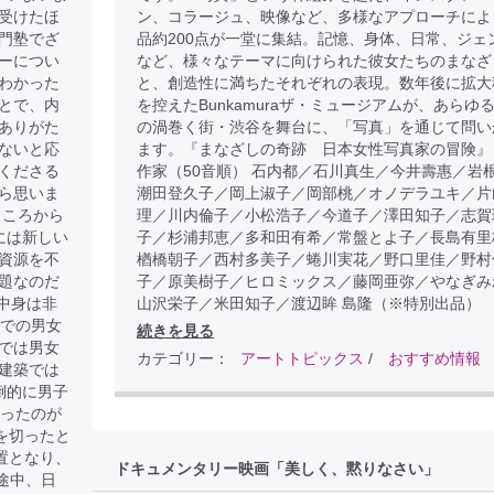
受けたほ
ン、コラージュ、映像など、多様なアプローチによ
門塾でざ
品約200点が一堂に集結。記憶、身体、日常、ジェ
ーについ
など、様々なテーマに向けられた彼女たちのまなざ
わかった
と、創造性に満ちたそれぞれの表現。数年後に拡大
とで、内
を控えたBunkamuraザ・ミュージアムが、あらゆ
ありがた
の渦巻く街・渋谷を舞台に、「写真」を通じて問い
ないと応
ます。『まなざしの奇跡 日本女性写真家の冒険』
くださる
作家（50音順） 石内都／石川真生／今井壽惠／岩
ら思いま
潮田登久子／岡上淑子／岡部桃／オノデラユキ／片
ところから
理／川内倫子／小松浩子／今道子／澤田知子／志賀
には新しい
子／杉浦邦恵／多和田有希／常盤とよ子／長島有里
資源を不
楢橋朝子／西村多美子／蜷川実花／野口里佳／野村
題なのだ
子／原美樹子／ヒロミックス／藤岡亜弥／やなぎみ
中身は非
山沢栄子／米田知子／渡辺眸 島隆（※特別出品）
歳での男女
続きを見る
では男女
カテゴリー：
アートトピックス
/
おすすめ情報
建築では
倒的に男子
だったのが
を切ったと
置となり、
ドキュメンタリー映画「美しく、黙りなさい」
途中、日