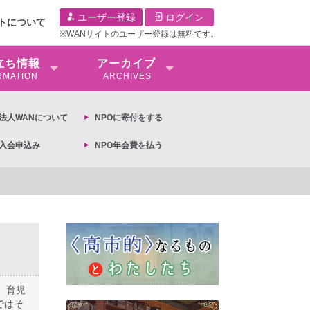
ユーザー登録
ログイン
イトについて
※WANサイトのユーザー登録は無料です。
⽴ち情報
アーカイブ
RMATION
ARCHIVES
O法⼈WANについて
NPOに寄付をする
O入会申込み
NPO年会費を払う
定への抗議文 ◆女性差別撤廃条約実現アクション 亀永能布子
、育児
ではそ