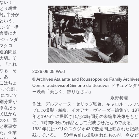
ない！」
とり親世
帯は半分が
という。
ェンダー構
言葉に力
のジェンダ
マクロ
造的問題
大切。そ
。「これ
なる。そ
2026.08.05 Wed
、あ、
© Archives Atalante and Roussopoulos Family Archives
こはちょ
Centre audiovisuel Simone de Beauvoir ドキュメン
やって壊し
ー映画「美しく、黙りなさい」
明について
永野眞理 
別分業が
作は、デルフィーヌ・セリッグ監督、キャロル・ルッ
が原点だっ
プロス撮影・編集、イオアナ・ヴィーダー編集で、197
民法から
年と1976年に撮影された20時間分の未編集映像をもと
のの、高
に、1時間50分の作品として完成させたものである。
と家事女
1981年にはパリのスタジオ43で数週間上映された記録
た。企業
残っている。 50年も前に撮影されたものが、今なぜ
たい。そ