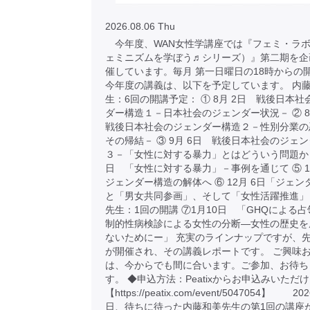
2026.08.06 Thu
今年度、WAN女性学講座では『フェミ・ラボ
ェミニズムを学ぼう♬シリーズ）』第二期を企
催しています。毎月 第一日曜日の18時からの
今年度の講義は、以下を予定しています。 内
生：6回の開講予定： ① 8月 2日 戦後日本
ダー構造１－日本社会のジェンダー状況－ ② 
戦後日本社会のジェンダー構造２－性別分業の
その帰結－ ③ 9月 6日 戦後日本社会のジェ
３－「女性に対する暴力」とはどういう問題か ④
日 「女性に対する暴力」－事例を通じて ⑤ 1
ジェンダー構造の解体へ ⑥ 12月 6日「ジェ
と「男女共同参画」、そして「女性活躍推進」
先生：1回の開講 ⑦1月10日 「GHQによる
制的性病検診による女性の分断―女性の歴史を
ないためにー」 充実のラインナップですが、先
が開催され、その講義レポートです。 ご興味
は、今からでも間に合います。ご参加、お待ち
す。 ◆申込方法：Peatixからお申込みいただ
【https://peatix.com/event/5047054】 2
日、待ちに待った内藤和美先生の第1回の講座