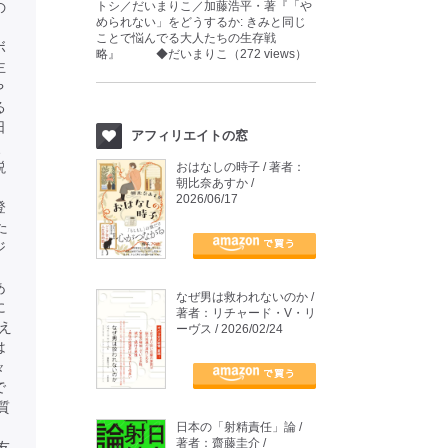
の
トシ／だいまりこ／加藤浩平・著『「や
められない」をどうするか: きみと同じ
ことで悩んでる大人たちの生存戦
ボ
略』 ◆だいまりこ（272 views）
主
や
る
日
アフィリエイトの窓
、
説
おはなしの時子 / 著者：
朝比奈あすか /
、
2026/06/17
登
た
ジ
あ
なぜ男は救われないのか /
に
著者：リチャード・V・リ
え
ーヴス / 2026/02/24
は
々
で
質
日本の「射精責任」論 /
著者：齋藤圭介 /
友