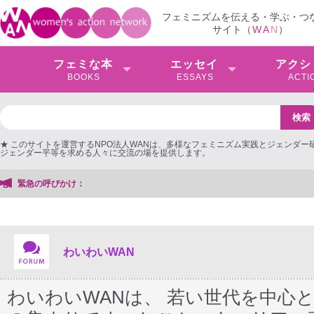
フェミニズムを伝える・学ぶ・つ
サイト（
W
A
N
）
フェミな本
エッセイ
アクシ
BOOKS
ESSAYS
ACTI
★ このサイトを運営するNPO法人WANは、多様なフェミニズム実践とジェンダー
ジェンダー平等を求める人々に交流の場を提供します。
緊急の呼びかけ：
わいわいWAN
わいわいWANは、 若い世代を中心