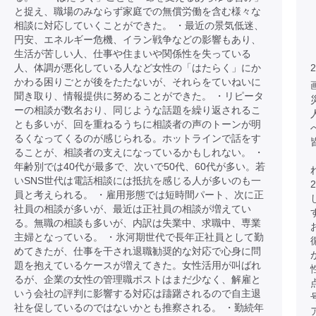
と捉え、職場のみならず家庭での無償労働を含む様々な
相談に対応していくことができた。 ・最近の景気低迷、
円安、エネルギー危機、イラン戦争などの影響もあり、
生活が苦しい人、仕事や住まいや関係性を失っている
人、体調が悪化している人など女性の「はたらく」にか
2
かわる困りごとが後をたたないが、それらをていねいに
聞き取り、情報提供に努めることができた。 ・リピータ
ーの相談が数名おり、同じような話題を繰り返されるこ
とも多いが、回を重ねるうちに相談者の声のトーンが明
るくなってくるのが感じられる。ホットラインで話をす
ることが、相談者の支えになっているかもしれない。 ・
年齢別では40代が最多で、次いで50代、60代が多い。若
いSNS世代は電話相談には抵抗を感じる人が多いのも一
員と考えられる。 ・雇用形態では短時間パート、次に正
社員の相談が多いが、最近は正社員の相談が増えてい
る。無職の相談も多いが、内訳は失業中、求職中、専業
主婦となっている。 ・氷河期世代で長年正社員として勤
めてきたが、仕事を干され退職勧奨的な対応で心身に問
題を抱えているケースが増えてきた。女性活用が叫ばれ
るが、企業の女性の管理職ポストはまだ少なく、解雇と
いう会社の評判に影響する対応は躊躇されるので自主退
社を促しているのではないかとも推察される。 ・勤続年