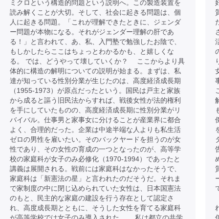
ミクロという構造的問題という説明へ。この製造装置を
読み解くことが大切。そして、社会に起きる問題は、個
人に起きる問題。「これが理解できたときに、ジェンダ
ー問題が本物になる。それがジェンダー理解の肝であ
る！」と言われて、あ、私、入門塾で勉強したお陰で、
もしかしたらここはちょっとわかるかも、と嬉しくな
る。 では、どうやって壊していくか？ ここからより具
体的に構造の解明についての説明が始まる。まずは、私
達が知っている性別分業が生じたのは、高度経済成長期
（1955-1973）が原点だったという。国民は戸主と家族
から成ると謳う旧民法からすれば、戦後女性が法的権利
を手にしていたものの、高度経済成長期に性別分業がリ
バイバル。仕事男と家事女に分けることが産業界に都合
よく、合理的だった。企業は中途半端な人よりも私生活
ゼロの男性を雇いたい。そのバックヤードを担うのが女
性であり、その女性の育成の一つとなったのが、高等学
校の家庭科が女子のみ必修化（1970-1994）であったと
講義は展開される。戦前には家庭科はなかったそうで、
家庭科は「新憲法の星」と言われたのだそうだ。それま
で家制度の中に閉じ込められていた女性は、日本国憲法
のもと、民主的な家庭の建設を行う存在として認定さ
れ、高度成長期とともに、そうした女性を育てる家庭科
が高等学校では女子のみ導入された。 私は都立の共学