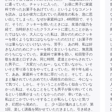
に通っていた。チャットに入った、「お昼に男子に家庭
科で作ったお菓子をあげていた」というようなコメント
を読み、はるか彼方に忘れていた高校生の私を、急に思
い出してしまった。なぜか家庭科は3，4時間目で、そう
だ、そうだ、クッキーを焼いたときには、友達の協力を
経て、当時好きだったクラスメートに渡したことがあっ
たではないか。大人になった私は、誰かのためにクッキ
ーを焼くような女にはならなかったのだけど（お菓子作
りは量らないといけないから、苦手）、あの時、私は好
きな人のためにクッキーを焼く女というものに、無意識
のうちになっていた。家庭科で家事を習い、松田聖子の
歌を友達と口ずさみ、同じ時間、柔道とかやらされてい
た男子に、「大変だったねー」なんて言いながら、いそ
いそと寄り添う女をやってしまっていた。何十年も経っ
て、ああ、家庭科って本当に罪だったと、そして、まん
まと騙されていたおめでたい高校生の自分に、今になっ
て気づく。しかし、そういうことが恐らく似合っていな
かった私は、そんなことをしても男子が振り向いてくれ
るという効果がまったくなかったのが、幸いであった。
私はどこかでいそいそすることが私らしくないと気づ
き、幻想から覚めた。 と、少々話が逸れましたが、第
1回、楽しく講義を聞かせていただきました。引き続き、