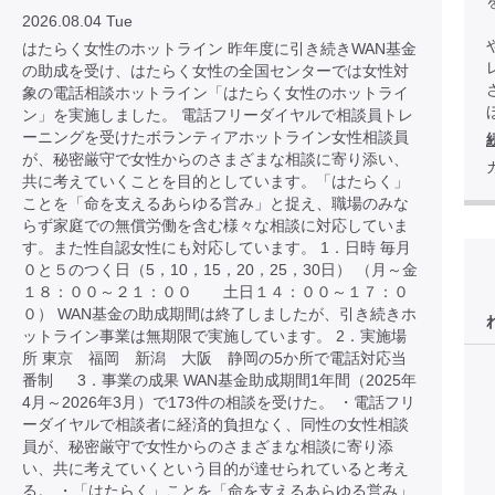
2026.08.04 Tue
はたらく女性のホットライン 昨年度に引き続きWAN基金
の助成を受け、はたらく女性の全国センターでは女性対
象の電話相談ホットライン「はたらく女性のホットライ
ほ
ン」を実施しました。 電話フリーダイヤルで相談員トレ
ーニングを受けたボランティアホットライン女性相談員
が、秘密厳守で女性からのさまざまな相談に寄り添い、
共に考えていくことを目的としています。「はたらく」
ことを「命を支えるあらゆる営み」と捉え、職場のみな
らず家庭での無償労働を含む様々な相談に対応していま
す。また性自認女性にも対応しています。 1．日時 毎月
０と５のつく日（5，10，15，20，25，30日） （月～金
１８：００～２１：００ 土日１４：００～１７：０
０） WAN基金の助成期間は終了しましたが、引き続きホ
ットライン事業は無期限で実施しています。 2．実施場
所 東京 福岡 新潟 大阪 静岡の5か所で電話対応当
番制 3．事業の成果 WAN基金助成期間1年間（2025年
4月～2026年3月）で173件の相談を受けた。 ・電話フリ
ーダイヤルで相談者に経済的負担なく、同性の女性相談
員が、秘密厳守で女性からのさまざまな相談に寄り添
い、共に考えていくという目的が達せられていると考え
る。 ・「はたらく」ことを「命を支えるあらゆる営み」