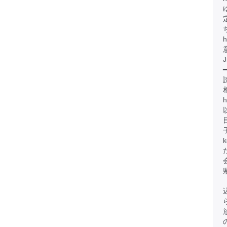
h
J
━
h