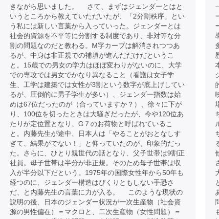
きながら思いました。 さて、まずはジェンダーとはと
いうところから教えていただいたが、「2分割秩序」とい
う私には新しい言葉から入っていった。ジェンダーとは
社会的資源を不平等に分割する制度であり、非対等な分
割の問題なのだと教わる。M字カーブは解消されつつあ
るが、中身は非正規での補填が進んだだけだというこ
と。15歳での男女の学力はほぼ変わりがないのに、大学
での専攻では男女でかなり異なること（看護は女子学
生、工学は建築では女性が3割という数字が底上げしてい
るが、圧倒的に男子学生が多い）、ジェンダー指数は始
めは67位だったのが（合っていますか？）、徐々に下が
り、100位を切ったときは大騒ぎだったが、今や120位あ
たりが定位置となり、G７のお荷物と呼ばれているこ
と。内藤先生が途中、日本人は「やることがおとなしす
ぎて、結果がでない！」と仰っていたのが、印象的だっ
た。さらに、ひとり親世代の話となり、父子世帯は9割正
社員。母子世帯は半分が非正規。そのため母子世帯は収
入が半分以下だという。1975年の国際女性年から50年も
経つのに、ジェンダー構造はぴくりともしない手恐さ
だ、と内藤先生の言葉に力が入る。 このような現状の
説明の後、日本のジェンダー状況が一次生産物（社会資
源の男性偏在）＝マクロと、二次生産物（女性問題）＝