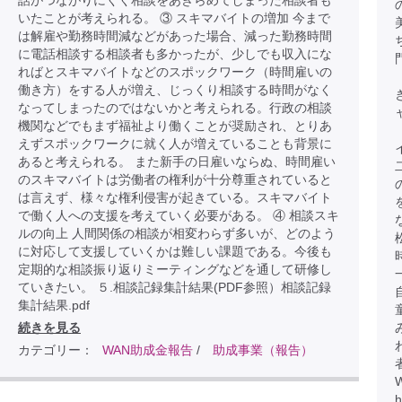
話がつながりにくく相談をあきらめてしまった相談者も
いたことが考えられる。 ③ スキマバイトの増加 今まで
は解雇や勤務時間減などがあった場合、減った勤務時間
に電話相談する相談者も多かったが、少しでも収入にな
ればとスキマバイトなどのスポックワーク（時間雇いの
働き方）をする人が増え、じっくり相談する時間がなく
なってしまったのではないかと考えられる。行政の相談
機関などでもまず福祉より働くことが奨励され、とりあ
えずスポックワークに就く人が増えていることも背景に
あると考えられる。 また新手の日雇いならぬ、時間雇い
のスキマバイトは労働者の権利が十分尊重されていると
は言えず、様々な権利侵害が起きている。スキマバイト
で働く人への支援を考えていく必要がある。 ④ 相談スキ
ルの向上 人間関係の相談が相変わらず多いが、どのよう
に対応して支援していくかは難しい課題である。今後も
定期的な相談振り返りミーティングなどを通して研修し
ていきたい。 ５.相談記録集計結果(PDF参照）相談記録
集計結果.pdf
続きを見る
カテゴリー：
WAN助成金報告
/
助成事業（報告）
h