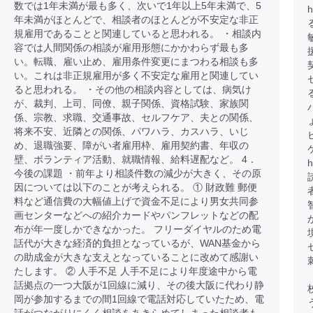
数では1年未満が最も多く、次いで1年以上5年未満で、5
h
年未満がほとんどで、相談者のほとんどが不安定な非正
規雇用であることと関連していると思われる。 ・相談内
容では人間関係の相談が雇用形態にかかわらず最も多
い。転職、雇い止め、雇用条件変更にまつわる相談も多
い。これは非正規雇用が多く不安定な雇用と関連してい
ると思われる。 ・その他の相談内容としては、病気け
が、裁判、上司、同僚、親子関係、資格試験、家族関
ハ
係、宗教、求職、交通事故、セルフケア、夫との関係、
将来不安、近隣との関係、パワハラ、カスハラ、いじ
め、退職強要、障がい者雇用枠、雇用契約書、年収の
壁、ボランティア活動、就職情報、給料遅配など。 4．
h
今後の課題 ・前年より相談件数の減少が大きく、その原
因については以下のことが考えられる。 ① 財政難 郵便
料など通信費の大幅値上げで資金不足により男女共同参
画センターなどへの紹介カードやパンフレットなどの配
布が年一度しかできなかった。 フリーダイヤルのため電
話代が大きな経済的負担となっているが、WAN基金から
の助成金が大きな支えとなっていることに改めて感謝い
たします。 ② 人手不足 人手不足により年度途中から電
話拠点の一つ大阪が1回線に減り、その後大阪に代わり静
岡が参加するまでの間1回線で電話対応していたため、電