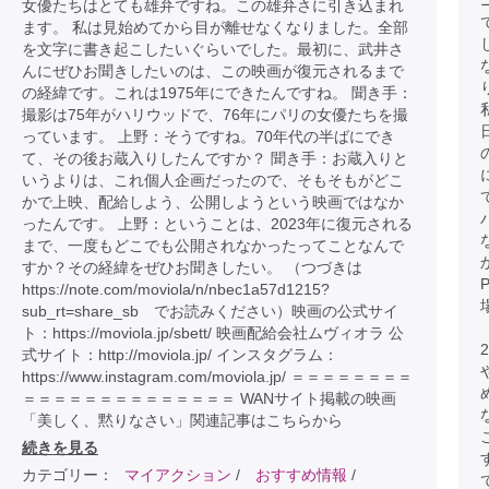
女優たちはとても雄弁ですね。この雄弁さに引き込まれ
ます。 私は見始めてから目が離せなくなりました。全部
を文字に書き起こしたいぐらいでした。最初に、武井さ
んにぜひお聞きしたいのは、この映画が復元されるまで
の経緯です。これは1975年にできたんですね。 聞き手：
撮影は75年がハリウッドで、76年にパリの女優たちを撮
っています。 上野：そうですね。70年代の半ばにでき
て、その後お蔵入りしたんですか？ 聞き手：お蔵入りと
いうよりは、これ個人企画だったので、そもそもがどこ
かで上映、配給しよう、公開しようという映画ではなか
ったんです。 上野：ということは、2023年に復元される
まで、一度もどこでも公開されなかったってことなんで
すか？その経緯をぜひお聞きしたい。 （つづきは
https://note.com/moviola/n/nbec1a57d1215?
sub_rt=share_sb でお読みください）映画の公式サイ
ト：https://moviola.jp/sbett/ 映画配給会社ムヴィオラ 公
式サイト：http://moviola.jp/ インスタグラム：
https://www.instagram.com/moviola.jp/ ＝＝＝＝＝＝＝＝
＝＝＝＝＝＝＝＝＝＝＝＝＝＝ WANサイト掲載の映画
「美しく、黙りなさい」関連記事はこちらから
続きを見る
カテゴリー：
マイアクション
/
おすすめ情報
/