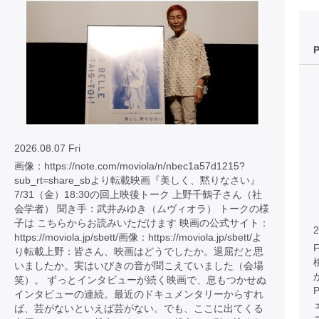
2026.08.07 Fri
画像：https://note.com/moviola/n/nbec1a57d1215?
sub_rt=share_sbより転載映画『美しく、黙りなさい』
7/31（金）18:30の回上映後トーク 上野千鶴子さん（社
会学者） 聞き手：武井みゆき（ムヴィオラ） トークの様
子は こちらからお読みいただけます 映画の公式サイト：
2
https://moviola.jp/sbett/画像：https://moviola.jp/sbett/よ
り転載上野：皆さん、映画はどうでしたか。退屈だと思
いましたか。実はいびきの音が聞こえていました（会場
笑）。 ずっとインタビューが続く映画で、息もつかせぬ
インタビューの連続。最近のドキュメンタリーからすれ
ば、芸がないといえば芸がない。でも、ここに出てくる