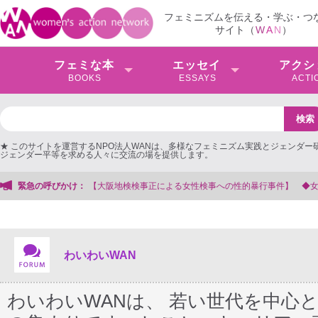
フェミニズムを伝える・学ぶ・つ
サイト（
W
A
N
）
フェミな本
エッセイ
アクシ
BOOKS
ESSAYS
ACTI
★ このサイトを運営するNPO法人WANは、多様なフェミニズム実践とジェンダー
ジェンダー平等を求める人々に交流の場を提供します。
る女性検事への性的暴行事件】 ◆女性検事を支援する会事務局
緊急の呼びかけ：
わいわいWAN
わいわいWANは、 若い世代を中心