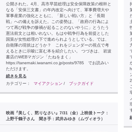
公開された。4月、高市早苗総理は安全保障政策の根幹と
なる「安保三文書」の年内改定へ向けて、軍事費増大や
軍事産業の強化とともに、「新しい戦い方」と「長期
戦」への備えを訴えた。この姿勢は、「政府の行為によ
つて再び戦争の惨禍が起ることのないやうに」とうたう
憲法前文とは相いれない。もはや戦争行為を前提とした
国策が女性総理の下で進められようとしている。では、
自衛隊の現状はどうか？ これをジェンダーの視点で考
えるときに示唆に富む本を紹介したい。 つづきは、 岩波
書店のWEBマガジン「たねをまく」
https://tanemaki.iwanami.co.jp/posts/9785 でお読みい
ただけます。
h
続きを見る
カテゴリー：
マイアクション
/
ブックガイド
こ
映画『美しく、黙りなさい』7/31（金）上映後トーク：
上野千鶴子さん 聞き手：武井みゆき（ムヴィオラ）