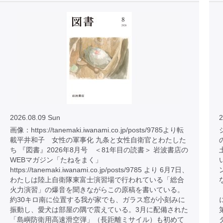
2026.08.09 Sun
2
画像：https://tanemaki.iwanami.co.jp/posts/9785より転
載平井和子 女性の軍事化 九条と女性自衛官とわたした
ち 『図書』2026年8月号 ＜81年目の読書＞ 岩波書店の
WEBマガジン「たねをまく」
https://tanemaki.iwanami.co.jp/posts/9785 より 6月7日、
わたしは陸上自衛隊東富士演習場で行われている「総合
火力演習」の爆音を聞きながらこの原稿を書いている。
約30キロ南に位置する我が家でも、ガラス窓が小刻みに
振動し、愛犬は部屋の隅で震えている。3月に配備された
「島嶼防衛用高速滑空弾」（長距離ミサイル）も初めて