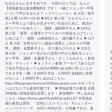
なみなさんにおすすめです。 今回のゼミでは、なんと
【現地参加は参加費無料】です！ 一緒にジェンダー平等
について学びませんか？ ＜スケジュール＞ 全４回：毎月
第1土曜 14:00〜15:30 ▶︎9/5土 第１回「そもそもジェン
ダー平等とは？誰もが生きやすい社会のために、政治が
持つパワーを知ろう！」 講師：福田和子さん ▶︎10/3土
第２回 「保育・介護等ケアワーカーの賃金を上げていく
ためには？」 講師：山根純佳さん・浦川倫子さん ▶︎11/7
土 第３回「女性ゼロワン議会の現実とこれからの可能
性」 講師：金繁典子さん・五十嵐ちひろさん ▶︎12/5土
2
第４回「ジェンダー化された役所の中から進めるジェン
ダー平等」 講師：佐藤直子さん・さこうもみさん ＜参加
画
方法・チケット＞ ▶︎オンライン参加 アーカイブありなの
で当日予定があっても自分の時間のある時に学ぶことが
できます📝 一般：4,000円 学生：2,000円 金銭的に余裕
がない人：1,000円 申し込みはこちら↓
https://fiftysprojectseminar2026aw.peatix.com ※オンライ
h
ンはどなたでも参加可能です。 ▶︎現地会場での参加 全国
28地域に現地会場を設置します！ 参加無料✨ 申し込みは
こちら↓ https://forms.gle/KSrye8iFgLxpEcLD7 ※現地会
場の参加は原則、「女性(シス/トランス)・Xジェンダー・
ノンバイナリーで、10代〜30代の方」が対象ですが、各