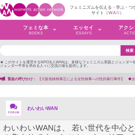
フェミニズムを伝える・学ぶ・つ
サイト（
W
A
N
）
フェミな本
エッセイ
アクシ
BOOKS
ESSAYS
ACTI
★ このサイトを運営するNPO法人WANは、多様なフェミニズム実践とジェンダー
ジェンダー平等を求める人々に交流の場を提供します。
事正による女性検事への性的暴行事件】 ◆女性検事を支援する会事務局
緊急の呼びかけ：
わいわいWAN
わいわいWANは、 若い世代を中心