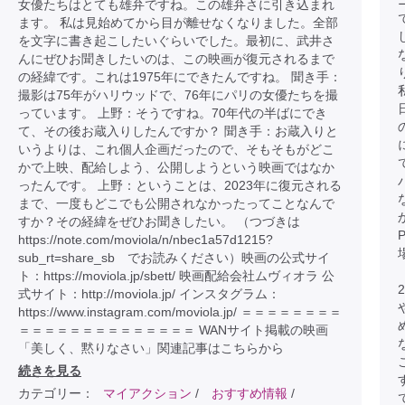
女優たちはとても雄弁ですね。この雄弁さに引き込まれ
ます。 私は見始めてから目が離せなくなりました。全部
を文字に書き起こしたいぐらいでした。最初に、武井さ
んにぜひお聞きしたいのは、この映画が復元されるまで
の経緯です。これは1975年にできたんですね。 聞き手：
撮影は75年がハリウッドで、76年にパリの女優たちを撮
っています。 上野：そうですね。70年代の半ばにでき
て、その後お蔵入りしたんですか？ 聞き手：お蔵入りと
いうよりは、これ個人企画だったので、そもそもがどこ
かで上映、配給しよう、公開しようという映画ではなか
ったんです。 上野：ということは、2023年に復元される
まで、一度もどこでも公開されなかったってことなんで
すか？その経緯をぜひお聞きしたい。 （つづきは
https://note.com/moviola/n/nbec1a57d1215?
sub_rt=share_sb でお読みください）映画の公式サイ
ト：https://moviola.jp/sbett/ 映画配給会社ムヴィオラ 公
式サイト：http://moviola.jp/ インスタグラム：
https://www.instagram.com/moviola.jp/ ＝＝＝＝＝＝＝＝
＝＝＝＝＝＝＝＝＝＝＝＝＝＝ WANサイト掲載の映画
「美しく、黙りなさい」関連記事はこちらから
続きを見る
カテゴリー：
マイアクション
/
おすすめ情報
/