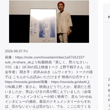
2026.08.07 Fri
画像：https://note.com/moviola/n/nbec1a57d1215?
sub_rt=share_sbより転載映画『美しく、黙りなさい』
7/31（金）18:30の回上映後トーク 上野千鶴子さん（社
会学者） 聞き手：武井みゆき（ムヴィオラ） トークの様
子は こちらからお読みいただけます 映画の公式サイト：
2
https://moviola.jp/sbett/画像：https://moviola.jp/sbett/よ
り転載上野：皆さん、映画はどうでしたか。退屈だと思
いましたか。実はいびきの音が聞こえていました（会場
笑）。 ずっとインタビューが続く映画で、息もつかせぬ
インタビューの連続。最近のドキュメンタリーからすれ
ば、芸がないといえば芸がない。でも、ここに出てくる