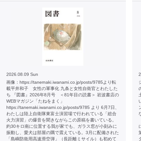
2026.08.09 Sun
2
画像：https://tanemaki.iwanami.co.jp/posts/9785より転
載平井和子 女性の軍事化 九条と女性自衛官とわたした
ち 『図書』2026年8月号 ＜81年目の読書＞ 岩波書店の
WEBマガジン「たねをまく」
https://tanemaki.iwanami.co.jp/posts/9785 より 6月7日、
わたしは陸上自衛隊東富士演習場で行われている「総合
火力演習」の爆音を聞きながらこの原稿を書いている。
約30キロ南に位置する我が家でも、ガラス窓が小刻みに
振動し、愛犬は部屋の隅で震えている。3月に配備された
「島嶼防衛用高速滑空弾」（長距離ミサイル）も初めて