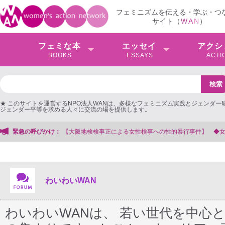
フェミニズムを伝える・学ぶ・つ
サイト（
W
A
N
）
フェミな本
エッセイ
アクシ
BOOKS
ESSAYS
ACTI
★ このサイトを運営するNPO法人WANは、多様なフェミニズム実践とジェンダー
ジェンダー平等を求める人々に交流の場を提供します。
への性的暴行事件】 ◆女性検事を支援する会事務局
緊急の呼びかけ：
わいわいWAN
わいわいWANは、 若い世代を中心