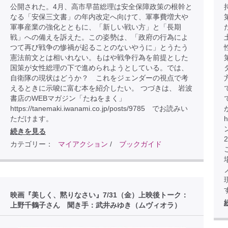
公開された。4月、高市早苗総理は安全保障政策の根幹と
なる「安保三文書」の年内改定へ向けて、軍事費増大や
軍事産業の強化とともに、「新しい戦い方」と「長期
戦」への備えを訴えた。この姿勢は、「政府の行為によ
つて再び戦争の惨禍が起ることのないやうに」とうたう
憲法前文とは相いれない。もはや戦争行為を前提とした
国策が女性総理の下で進められようとしている。では、
自衛隊の現状はどうか？ これをジェンダーの視点で考
えるときに示唆に富む本を紹介したい。 つづきは、 岩波
書店のWEBマガジン「たねをまく」
https://tanemaki.iwanami.co.jp/posts/9785 でお読みい
ただけます。
h
続きを見る
カテゴリー：
マイアクション
/
ブックガイド
こ
映画『美しく、黙りなさい』7/31（金）上映後トーク：
上野千鶴子さん 聞き手：武井みゆき（ムヴィオラ）