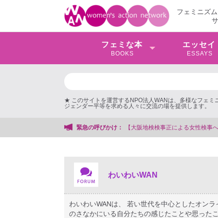
フェミニズム
フェミな本
エッセイ
BOOKS
ESSAYS
★ このサイトを運営するNPO法人WANは、多様なフェ
ジェンダー平等を求める人々に交流の場を提供します。
を支援する会事務局
緊急の呼びかけ：
わいわいWAN
わいわいWANは、 若い世代を中心としたオン
のさなかにいる自分たちの感じたことや思ったこ