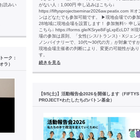
85 でお読みい
がない人：1,000円 申し込みはこちら↓
https://fiftysprojectseminar2026aw.peatix.com
ンはどなたでも参加可能です。 ▶︎現地会場での参加
28地域に現地会場を設置します！ 参加無料✨ 申し
ド
こちら↓ https://forms.gle/KSrye8iFgLxpEcLD7 
場の参加は原則、「女性(シス/トランス)・Xジェン
ノンバイナリーで、10代〜30代の方」が対象です
現地会場主催者の判断により、変更の可能性があり
す。
後トーク：
続きを見る
オラ）
【9/5(土)】活動報告会2026を開催します（FIFTYS
PROJECT×わたしたちのバトン基金）