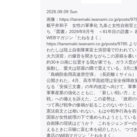
2026.08.09 Sun
画像：https://tanemaki.iwanami.co.jp/posts
載平井和子 女性の軍事化 九条と女性自衛官
ち 『図書』2026年8月号 ＜81年目の読書＞
WEBマガジン「たねをまく」
https://tanemaki.iwanami.co.jp/posts/9785
わたしは陸上自衛隊東富士演習場で行われてい
火力演習」の爆音を聞きながらこの原稿を書い
約30キロ南に位置する我が家でも、ガラス窓
振動し、愛犬は部屋の隅で震えている。3月に
「島嶼防衛用高速滑空弾」（長距離ミサイル）
公開された。4月、高市早苗総理は安全保障政
なる「安保三文書」の年内改定へ向けて、軍事
軍事産業の強化とともに、「新しい戦い方」と
戦」への備えを訴えた。この姿勢は、「政府の
つて再び戦争の惨禍が起ることのないやうに」
憲法前文とは相いれない。もはや戦争行為を前
国策が女性総理の下で進められようとしている
自衛隊の現状はどうか？ これをジェンダーの
えるときに示唆に富む本を紹介したい。 つづき
書店のWEBマガジン「たねをまく」