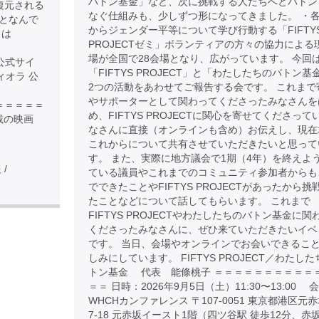
バトン基金」など、次に挑戦する人たちへとバトン
復元される
なぐ仕組みも、少しずつ形になってきました。 ・
となんで
からジェンダー平等について学び行動する「FIFTY
きは
PROJECTゼミ」ボランティアの方々の協力による
場が全国で28会場となり、広がっています。 今回
の公式サイ
「FIFTYS PROJECT」と「わたしたちのバトン基
ムヴィオラ 公
2つの活動をあわせてご報告する会です。 これまで
やサポーターとして関わってくださったみなさんを
＝＝＝＝＝＝＝＝
め、FIFTYS PROJECTに関心を寄せてくださって
載の映画
なさんに直接（オンラインも含め）お伝えし、現在
これからについて共有させていただきたいと思って
す。 また、実際に地方議会で1期（4年）を終えよ
報
/
ている議員やこれまでのコミュニティ参加者からも
でできたことやFIFTYS PROJECTがあったから挑
たことなどについて話してもらいます。 これまで
FIFTYS PROJECTやわたしたちのバトン基金に関
くださったみなさんに、ぜひ来ていただきたいイベ
です。 当日、会場やオンラインでお会いできるこ
しみにしています。 FIFTYS PROJECT／わたし
トン基金 代表 能條桃子 ＝＝＝＝＝＝＝＝＝＝
＝＝ 日時：2026年9月5日（土）11:30〜13:00 
WHCHカンファレンス 〒107-0051 東京都港区元赤
7-18 元赤坂イースト1階（四ツ谷駅 徒歩12分、赤