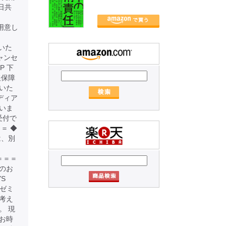
日共
もご用意し
いた
ャンセ
P 下
報保障
いた
ディア
いま
受付で
＝ ◆
は、別
＝＝＝＝＝
加のお
S
本ゼミ
考え
。 現
お時