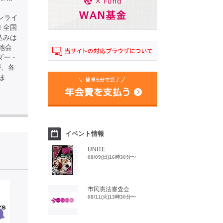
 ※オンライ
 全国
込みは
※現地会
ダー・
が、各
ま
イベント情報
UNITE
08/09(日)16時30分〜
市民憲法審査会
08/11(火)13時30分〜