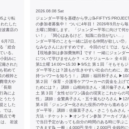
2026.08.08 Sat
/9785より転
ジェンダー平等を基礎から学ぶ📝FIFTYS PROJEC
とわたした
の参加者募集中！ ついに4年目！ 2026年9月から毎
 岩波書店の
土曜に開催します。 「ジェンダー平等に向けて何
い！」 「関心はあるけど、知識に自信がない…」 
 より 6月7日、
ンダー平等のことを一緒に話せる仲間が欲しい🥺」
る「総合
なみなさんにおすすめです。 今回のゼミでは、な
ている。
【現地参加は参加費無料】です！ 一緒にジェンダ
が小刻みに
について学びませんか？ ＜スケジュール＞ 全４回
配備された
第1土曜 14:00〜15:30 ▶︎9/5土 第１回「そもそも
も初めて
ダー平等とは？誰もが生きやすい社会のために、政
策の根幹と
持つパワーを知ろう！」 講師：福田和子さん ▶︎10/
費増大や
第２回 「保育・介護等ケアワーカーの賃金を上げ
「長期
ためには？」 講師：山根純佳さん・浦川倫子さん ▶︎1
行為によ
土 第３回「女性ゼロワン議会の現実とこれからの
とうたう
性」 講師：金繁典子さん・五十嵐ちひろさん ▶︎12/
提とした
第４回「ジェンダー化された役所の中から進めるジ
。では、
ダー平等」 講師：佐藤直子さん・さこうもみさん 
視点で考
方法・チケット＞ ▶︎オンライン参加 アーカイブあ
は、 岩波
で当日予定があっても自分の時間のある時に学ぶこ
できます📝 一般：4,000円 学生：2,000円 金銭的