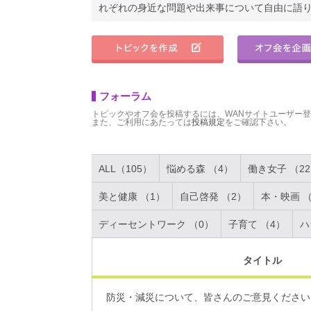
れぞれの身近な問題や出来事について自由に語
フォーラム
トピックやオフ会を投稿するには、WANサイトユーザー
また、ご利用にあたっては
投稿規定
をご確認下さい。
ALL（105）
悩める森 （4）
働き女子 （2
美と健康 （1）
自己啓発 （2）
本・映画 （
ディーセントワーク （0）
子育て （4）
ハ
タイトル
防災・減災について、皆さんのご意見ください