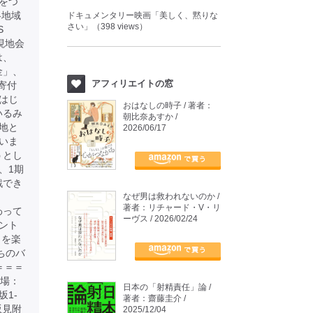
をつ
各地域
ドキュメンタリー映画「美しく、黙りな
さい」（398 views）
S
現地会
は、
金」、
アフィリエイトの窓
寄付
はじ
おはなしの時子 / 著者：
いるみ
朝比奈あすか /
地と
2026/06/17
いま
うとし
、1期
戦でき
なぜ男は救われないのか /
著者：リチャード・V・リ
わって
ーヴス / 2026/02/24
ント
とを楽
たちのバ
＝＝＝
会場：
日本の「射精責任」論 /
坂1-
著者：齋藤圭介 /
坂見附
2025/12/04