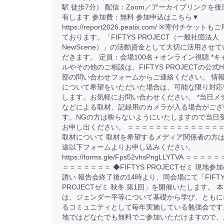
駅 徒歩7分） 配信：Zoom／アーカイブリンクを後
有します 参加費：無料 参加申込はこちら▼
https://report2026.peatix.com/ ※寄付チケット
ております。「FIFTYS PROJECT（一般社団法人
NewScene）」の活動資金として大切に活用させて
だきます。 定員：会場100名＋オンライン視聴 *キ
ルやその他のご相談は、FIFTYS PROJECTの公式H
部の問い合わせフォームからご連絡ください。 情
について希望をいただいた場合は、可能な限り対応
します。お気軽にお問い合わせください。 *当日メ
などによる取材、記録用のカメラが入る場合がござ
す。NGの方は映らないようにいたしますので当日
お申し出ください。 ＝＝＝＝＝＝＝＝＝＝＝＝＝＝
取材について 取材を希望するメディア関係者の方
途以下フォームよりお申し込みください。
https://forms.gle/Fps52vhsPngLLYTVA ＝＝＝
＝＝＝＝＝＝＝ ◆FIFTYS PROJECTゼミ 現地参
誘い 報告会終了後の14時より、同会場にて「FIFTY
PROJECTゼミ 秋冬 第1回」を開催いたします。 
は、ジェンダー平等について基礎から学び、ともに
るコミュニティとして毎年実施している勉強会です
地ではどなたでも無料でご参加いただけますので、