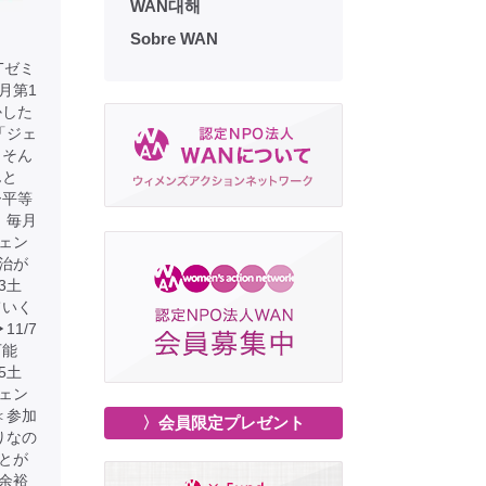
WAN대해
Sobre WAN
Tゼミ
月第1
かした
「ジェ
 そん
んと
ー平等
：毎月
ジェン
治が
3土
ていく
1/7
可能
5土
ェン
＜参加
〉会員限定プレゼント
りなの
とが
に余裕