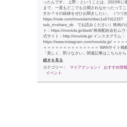
ったんです。 上野：ということは、2023年に
まで、一度もどこでも公開されなかったってこ
すか？その経緯をぜひお聞きしたい。 （つづ
https://note.com/moviola/n/nbec1a57d1215?
sub_rt=share_sb でお読みください）映画
ト：https://moviola.jp/sbett/ 映画配給会社
式サイト：http://moviola.jp/ インスタグラム：
https://www.instagram.com/moviola.jp/ 
＝＝＝＝＝＝＝＝＝＝＝＝＝＝ WANサイト掲
「美しく、黙りなさい」関連記事はこちらから
続きを見る
カテゴリー：
マイアクション
/
おすすめ情
イベント