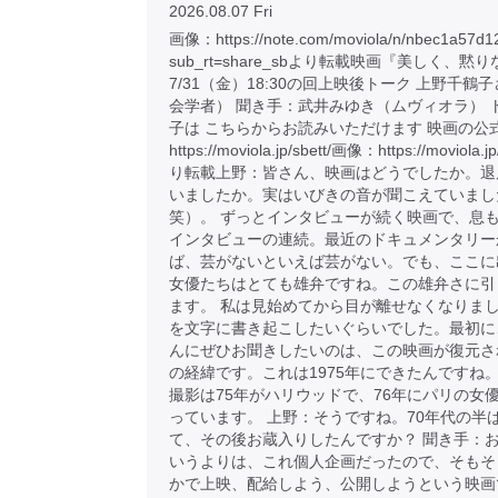
2026.08.07 Fri
画像：https://note.com/moviola/n/nbec1a57d1
sub_rt=share_sbより転載映画『美しく、黙
7/31（金）18:30の回上映後トーク 上野千鶴
会学者） 聞き手：武井みゆき（ムヴィオラ） 
子は こちらからお読みいただけます 映画の公
https://moviola.jp/sbett/画像：https://moviola.j
り転載上野：皆さん、映画はどうでしたか。退
いましたか。実はいびきの音が聞こえていまし
笑）。 ずっとインタビューが続く映画で、息
インタビューの連続。最近のドキュメンタリー
ば、芸がないといえば芸がない。でも、ここに
女優たちはとても雄弁ですね。この雄弁さに引
ます。 私は見始めてから目が離せなくなりま
を文字に書き起こしたいぐらいでした。最初に
んにぜひお聞きしたいのは、この映画が復元さ
の経緯です。これは1975年にできたんですね。
撮影は75年がハリウッドで、76年にパリの女
っています。 上野：そうですね。70年代の半
て、その後お蔵入りしたんですか？ 聞き手：
いうよりは、これ個人企画だったので、そもそ
かで上映、配給しよう、公開しようという映画