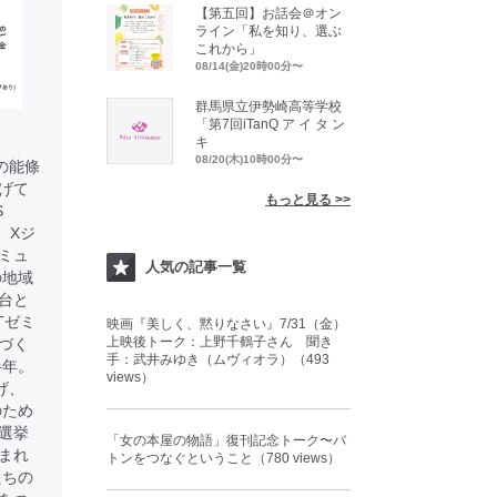
【第五回】お話会＠オン
ライン「私を知り、選ぶ
これから」
08/14(金)20時00分〜
群馬県立伊勢崎高等学校
「第7回iTanQ ア イ タ ン
キ
08/20(木)10時00分〜
表の能條
上げて
もっと見る >>
S
、Xジ
ミュ
人気の記事一覧
の地域
台と
Tゼミ
映画『美しく、黙りなさい』7/31（金）
上映後トーク：上野千鶴子さん 聞き
づく
手：武井みゆき（ムヴィオラ）（493
半年。
views）
げ、
のため
選挙
「女の本屋の物語」復刊記念トーク〜バ
まれ
トンをつなぐということ（780 views）
たちの