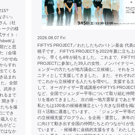
215?
りなさい』
子さん（社
トークの様
式サイト：
2026.08.07 Fri
p/sbett/よ
FIFTYS PROJECT／わたしたちのバトン基金 代
屈だと思
桃子です。 FIFTYS PROJECTを2022年夏に立ち
た（会場
から、早くも4年が経ちました。 これまで、FIFTY
もつかせぬ
PROJECTに参加した39人の女性、ノンバイナリー
からすれ
ェンダーの方たちが地方議会に立候補し、それをコ
出てくる
ニティとして支援してきました。 また、それぞれ
き込まれ
でこれから立候補する人たちを増やし、支援する土
した。全部
して、オーガナイザー育成講座やFIFTYS PROJEC
、武井さ
など、全国でジェンダー平等について取り組む仲間
れるまで
りを進めてきました。 次の統一地方選挙まであと
 聞き手：
私たちは100名の候補者擁立という大きな目標を掲
優たちを撮
日々活動に邁進しています。 ・「ジェンダー平等
ばにでき
の立候補支援プログラム」を企画・運営し、来年の
お蔵入りと
に向けて動き出す全国の仲間たちとのつながりが生
もがどこ
ています。 ・候補者に金銭的支援をする「わたし
ではなか