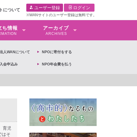
ユーザー登録
ログイン
イトについて
※WANサイトのユーザー登録は無料です。
⽴ち情報
アーカイブ
RMATION
ARCHIVES
O法⼈WANについて
NPOに寄付をする
O入会申込み
NPO年会費を払う
画の閣議決定への抗議文 ◆女性差別撤廃条約実現アクション 亀永能布子
、育児
ではそ