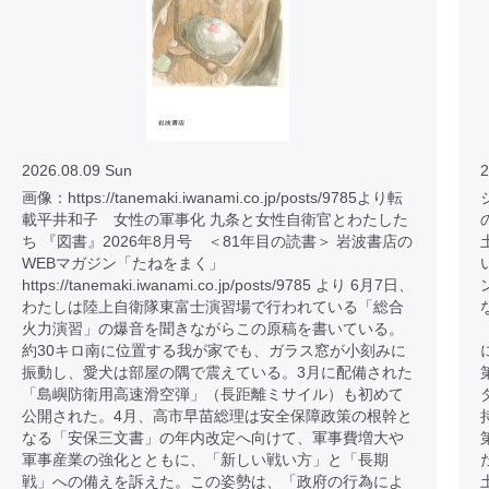
2026.08.09 Sun
2
画像：https://tanemaki.iwanami.co.jp/posts/9785より転
載平井和子 女性の軍事化 九条と女性自衛官とわたした
ち 『図書』2026年8月号 ＜81年目の読書＞ 岩波書店の
WEBマガジン「たねをまく」
https://tanemaki.iwanami.co.jp/posts/9785 より 6月7日、
わたしは陸上自衛隊東富士演習場で行われている「総合
火力演習」の爆音を聞きながらこの原稿を書いている。
約30キロ南に位置する我が家でも、ガラス窓が小刻みに
振動し、愛犬は部屋の隅で震えている。3月に配備された
「島嶼防衛用高速滑空弾」（長距離ミサイル）も初めて
公開された。4月、高市早苗総理は安全保障政策の根幹と
なる「安保三文書」の年内改定へ向けて、軍事費増大や
軍事産業の強化とともに、「新しい戦い方」と「長期
戦」への備えを訴えた。この姿勢は、「政府の行為によ