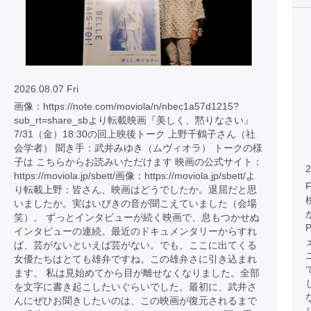
2026.08.07 Fri
画像：https://note.com/moviola/n/nbec1a57d1215?
sub_rt=share_sbより転載映画『美しく、黙りなさい』
7/31（金）18:30の回上映後トーク 上野千鶴子さん（社
会学者） 聞き手：武井みゆき（ムヴィオラ） トークの様
子は こちらからお読みいただけます 映画の公式サイト：
2
https://moviola.jp/sbett/画像：https://moviola.jp/sbett/よ
り転載上野：皆さん、映画はどうでしたか。退屈だと思
いましたか。実はいびきの音が聞こえていました（会場
笑）。 ずっとインタビューが続く映画で、息もつかせぬ
インタビューの連続。最近のドキュメンタリーからすれ
ば、芸がないといえば芸がない。でも、ここに出てくる
女優たちはとても雄弁ですね。この雄弁さに引き込まれ
ます。 私は見始めてから目が離せなくなりました。全部
を文字に書き起こしたいぐらいでした。最初に、武井さ
んにぜひお聞きしたいのは、この映画が復元されるまで