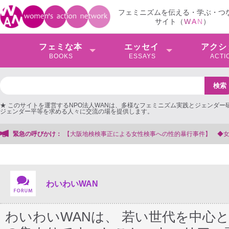
フェミニズムを伝える・学ぶ・つ
サイト（
W
A
N
）
フェミな本
エッセイ
アクシ
BOOKS
ESSAYS
ACTI
★ このサイトを運営するNPO法人WANは、多様なフェミニズム実践とジェンダー
ジェンダー平等を求める人々に交流の場を提供します。
性的暴行事件】 ◆女性検事を支援する会事務局
緊急の呼びかけ：
わいわいWAN
わいわいWANは、 若い世代を中心