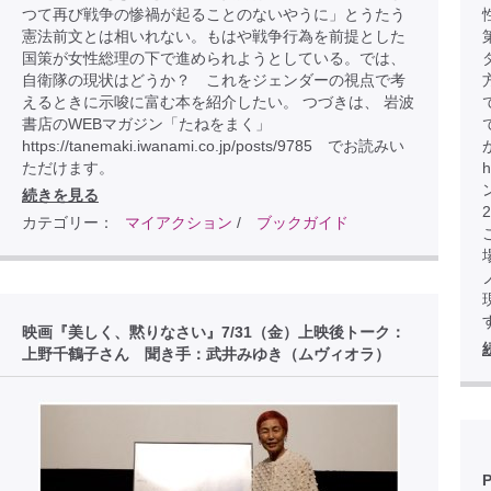
つて再び戦争の惨禍が起ることのないやうに」とうたう
憲法前文とは相いれない。もはや戦争行為を前提とした
国策が女性総理の下で進められようとしている。では、
自衛隊の現状はどうか？ これをジェンダーの視点で考
えるときに示唆に富む本を紹介したい。 つづきは、 岩波
書店のWEBマガジン「たねをまく」
https://tanemaki.iwanami.co.jp/posts/9785 でお読みい
ただけます。
h
続きを見る
カテゴリー：
マイアクション
/
ブックガイド
こ
映画『美しく、黙りなさい』7/31（金）上映後トーク：
上野千鶴子さん 聞き手：武井みゆき（ムヴィオラ）