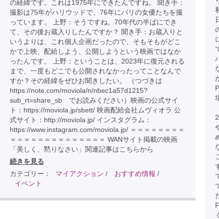
の経緯です。これは1975年にできたんですね。 聞き手：
撮影は75年がハリウッドで、76年にパリの女優たちを撮
っています。 上野：そうですね。70年代の半ばにでき
て、その後お蔵入りしたんですか？ 聞き手：お蔵入りと
いうよりは、これ個人企画だったので、そもそもがどこ
かで上映、配給しよう、公開しようという映画ではなか
ったんです。 上野：ということは、2023年に復元される
まで、一度もどこでも公開されなかったってことなんで
すか？その経緯をぜひお聞きしたい。 （つづきは
https://note.com/moviola/n/nbec1a57d1215?
sub_rt=share_sb でお読みください）映画の公式サイ
ト：https://moviola.jp/sbett/ 映画配給会社ムヴィオラ 公
式サイト：http://moviola.jp/ インスタグラム：
https://www.instagram.com/moviola.jp/ ＝＝＝＝＝＝＝＝
＝＝＝＝＝＝＝＝＝＝＝＝＝＝ WANサイト掲載の映画
「美しく、黙りなさい」関連記事はこちらから
続きを見る
カテゴリー：
マイアクション
/
おすすめ情報
/
イベント