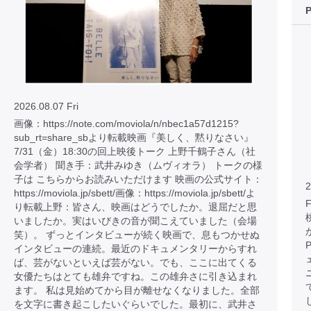
2026.08.07 Fri
画像：https://note.com/moviola/n/nbec1a57d1215?
sub_rt=share_sbより転載映画『美しく、黙りなさい』
7/31（金）18:30の回上映後トーク 上野千鶴子さん（社
会学者） 聞き手：武井みゆき（ムヴィオラ） トークの様
子は こちらからお読みいただけます 映画の公式サイト：
2
https://moviola.jp/sbett/画像：https://moviola.jp/sbett/よ
り転載上野：皆さん、映画はどうでしたか。退屈だと思
いましたか。実はいびきの音が聞こえていました（会場
笑）。 ずっとインタビューが続く映画で、息もつかせぬ
インタビューの連続。最近のドキュメンタリーからすれ
ば、芸がないといえば芸がない。でも、ここに出てくる
女優たちはとても雄弁ですね。この雄弁さに引き込まれ
ます。 私は見始めてから目が離せなくなりました。全部
を文字に書き起こしたいぐらいでした。最初に、武井さ