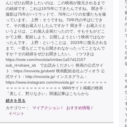
んにぜひお聞きしたいのは、この映画が復元されるまで
の経緯です。これは1975年にできたんですね。 聞き手：
撮影は75年がハリウッドで、76年にパリの女優たちを撮
っています。 上野：そうですね。70年代の半ばにでき
て、その後お蔵入りしたんですか？ 聞き手：お蔵入りと
いうよりは、これ個人企画だったので、そもそもがどこ
かで上映、配給しよう、公開しようという映画ではなか
ったんです。 上野：ということは、2023年に復元される
まで、一度もどこでも公開されなかったってことなんで
すか？その経緯をぜひお聞きしたい。 （つづきは
https://note.com/moviola/n/nbec1a57d1215?
sub_rt=share_sb でお読みください）映画の公式サイ
ト：https://moviola.jp/sbett/ 映画配給会社ムヴィオラ 公
式サイト：http://moviola.jp/ インスタグラム：
https://www.instagram.com/moviola.jp/ ＝＝＝＝＝＝＝＝
＝＝＝＝＝＝＝＝＝＝＝＝＝＝ WANサイト掲載の映画
「美しく、黙りなさい」関連記事はこちらから
続きを見る
カテゴリー：
マイアクション
/
おすすめ情報
/
イベント