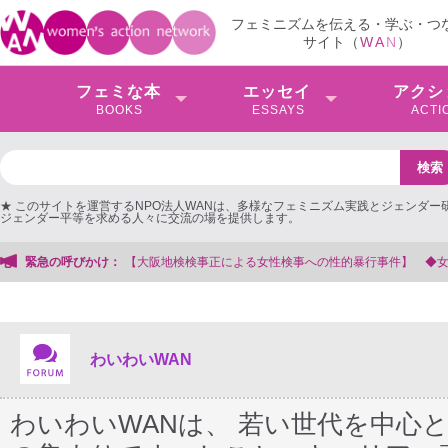
フェミニズムを伝える・学ぶ・つ
サイト（
W
A
N
）
フェミな本
エッセイ
アクシ
BOOKS
ESSAYS
ACTI
★ このサイトを運営するNPO法人WANは、多様なフェミニズム実践とジェンダー
ジェンダー平等を求める人々に交流の場を提供します。
【大阪地検検事正による女性検事への性的暴行事件】 ◆女性検事を支援する会事
緊急の呼びかけ：
わいわいWAN
わいわいWANは、 若い世代を中心