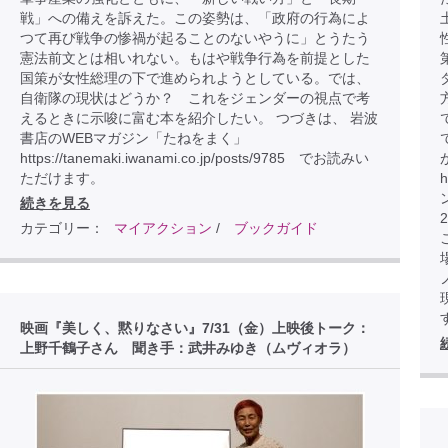
戦」への備えを訴えた。この姿勢は、「政府の行為によ
つて再び戦争の惨禍が起ることのないやうに」とうたう
憲法前文とは相いれない。もはや戦争行為を前提とした
国策が女性総理の下で進められようとしている。では、
自衛隊の現状はどうか？ これをジェンダーの視点で考
えるときに示唆に富む本を紹介したい。 つづきは、 岩波
書店のWEBマガジン「たねをまく」
https://tanemaki.iwanami.co.jp/posts/9785 でお読みい
ただけます。
h
続きを見る
カテゴリー：
マイアクション
/
ブックガイド
こ
映画『美しく、黙りなさい』7/31（金）上映後トーク：
上野千鶴子さん 聞き手：武井みゆき（ムヴィオラ）