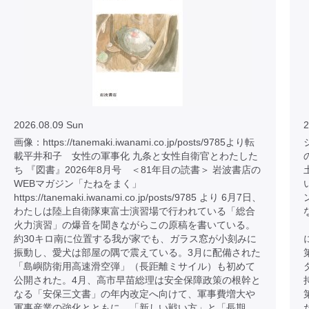
2026.08.09 Sun
2
画像：https://tanemaki.iwanami.co.jp/posts/9785より転
載平井和子 女性の軍事化 九条と女性自衛官とわたした
ち 『図書』2026年8月号 ＜81年目の読書＞ 岩波書店の
WEBマガジン「たねをまく」
https://tanemaki.iwanami.co.jp/posts/9785 より 6月7日、
わたしは陸上自衛隊東富士演習場で行われている「総合
火力演習」の爆音を聞きながらこの原稿を書いている。
約30キロ南に位置する我が家でも、ガラス窓が小刻みに
振動し、愛犬は部屋の隅で震えている。3月に配備された
「島嶼防衛用高速滑空弾」（長距離ミサイル）も初めて
公開された。4月、高市早苗総理は安全保障政策の根幹と
なる「安保三文書」の年内改定へ向けて、軍事費増大や
軍事産業の強化とともに、「新しい戦い方」と「長期