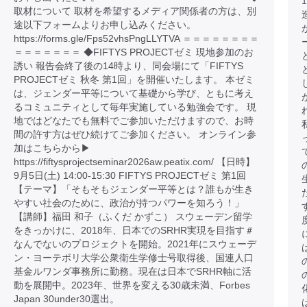
取材について 取材を希望するメディア関係者の方は、別
途以下フォームよりお申し込みください。
https://forms.gle/Fps52vhsPngLLYTVA ＝＝＝＝＝＝＝＝
＝＝＝＝＝＝＝ ◆FIFTYS PROJECTゼミ 現地参加のお
誘い 報告会終了後の14時より、同会場にて「FIFTYS
PROJECTゼミ 秋冬 第1回」を開催いたします。 本ゼミ
は、ジェンダー平等について基礎から学び、ともに考え
るコミュニティとして毎年実施している勉強会です。 現
地ではどなたでも無料でご参加いただけますので、お時
間の許す方はぜひ続けてご参加ください。 オンライン参
加はこちらから▶︎
https://fiftysprojectseminar2026aw.peatix.com/ 【日時】
9月5日(土) 14:00-15:30 FIFTYS PROJECTゼミ 第1回
【テーマ】「そもそもジェンダー平等とは？誰もが生き
やすい社会のために、政治が持つパワーを知ろう！」
【講師】福田 和子（ふくだ かずこ） スウェーデン留学
をきっかけに、2018年、日本でのSRHR実現を目指す＃
なんでないのプロジェクトを開始。2021年にスウェーデ
ン・ヨーテボリ大学公衆衛生学修士号取得後、国連人口
基金ルワンダ事務所に勤務。現在は日本でSRHR軸に活
動を展開中。2023年、世界を変える30歳未満、Forbes
Japan 30under30選出。