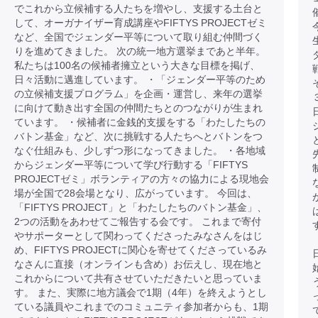
でこれから立候補する人たちを増やし、支援する土台と
して、オーガナイザー育成講座やFIFTYS PROJECTゼミ
など、全国でジェンダー平等について取り組む仲間づく
りを進めてきました。 次の統一地方選挙まであと半年。
私たちは100名の候補者擁立という大きな目標を掲げ、
日々活動に邁進しています。 ・「ジェンダー平等のため
の立候補支援プログラム」を企画・運営し、来年の選挙
に向けて動き出す全国の仲間たちとのつながりが生まれ
ています。 ・候補者に金銭的支援をする「わたしたちの
バトン基金」など、次に挑戦する人たちへとバトンをつ
なぐ仕組みも、少しずつ形になってきました。 ・各地域
からジェンダー平等について学び行動する「FIFTYS
PROJECTゼミ」ボランティアの方々の協力による現地会
場が全国で28会場となり、広がっています。 今回は、
「FIFTYS PROJECT」と「わたしたちのバトン基金」、
2つの活動をあわせてご報告する会です。 これまで寄付
やサポーターとして関わってくださったみなさんをはじ
め、FIFTYS PROJECTに関心を寄せてくださっているみ
なさんに直接（オンラインも含め）お伝えし、現在地と
これからについて共有させていただきたいと思っていま
す。 また、実際に地方議会で1期（4年）を終えようとし
ている議員やこれまでのコミュニティ参加者からも、1期