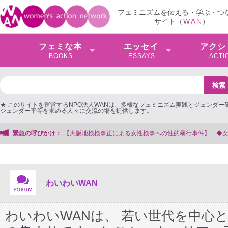
フェミニズムを伝える・学ぶ・つ
サイト（
W
A
N
）
フェミな本
エッセイ
アクシ
BOOKS
ESSAYS
ACTI
★ このサイトを運営するNPO法人WANは、多様なフェミニズム実践とジェンダー
ジェンダー平等を求める人々に交流の場を提供します。
緊急の呼びかけ：
【抗議文】20
わいわいWAN
わいわいWANは、 若い世代を中心