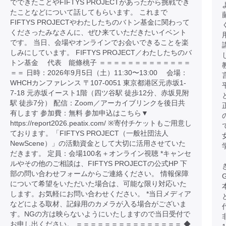
でできたことやFIFTYS PROJECTがあったから挑戦でき
たことなどについて話してもらいます。 これまで
FIFTYS PROJECTやわたしたちのバトン基金に関わって
くださったみなさんに、ぜひ来ていただきたいイベント
です。 当日、会場やオンラインでお会いできることを楽
しみにしています。 FIFTYS PROJECT／わたしたちのバ
トン基金 代表 能條桃子 ＝＝＝＝＝＝＝＝＝＝＝＝＝
＝＝ 日時：2026年9月5日（土）11:30〜13:00 会場：
WHCHカンファレンス 〒107-0051 東京都港区元赤坂1-
7-18 元赤坂イースト1階（四ツ谷駅 徒歩12分、赤坂見附
駅 徒歩7分） 配信：Zoom／アーカイブリンクを後日共
有します 参加費：無料 参加申込はこちら▼
https://report2026.peatix.com/ ※寄付チケットもご用意し
ております。「FIFTYS PROJECT（一般社団法人
NewScene）」の活動資金として大切に活用させていた
だきます。 定員：会場100名＋オンライン視聴 *キャンセ
ルやその他のご相談は、FIFTYS PROJECTの公式HP 下
部の問い合わせフォームからご連絡ください。 情報保障
について希望をいただいた場合は、可能な限り対応いた
します。お気軽にお問い合わせください。 *当日メディア
などによる取材、記録用のカメラが入る場合がございま
す。NGの方は映らないようにいたしますので当日受付で
お申し出ください。 ＝＝＝＝＝＝＝＝＝＝＝＝＝＝＝ ◆