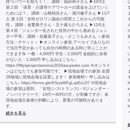
持つパワーを知ろう！」 講師：福田和子さん ▶︎10/3土
第２回 「保育・介護等ケアワーカーの賃金を上げていく
ためには？」 講師：山根純佳さん・浦川倫子さん ▶︎11/7
土 第３回「女性ゼロワン議会の現実とこれからの可能
性」 講師：金繁典子さん・五十嵐ちひろさん ▶︎12/5土
第４回「ジェンダー化された役所の中から進めるジェン
ダー平等」 講師：佐藤直子さん・さこうもみさん ＜参加
方法・チケット＞ ▶︎オンライン参加 アーカイブありなの
で当日予定があっても自分の時間のある時に学ぶことが
できます📝 一般：4,000円 学生：2,000円 金銭的に余裕
がない人：1,000円 申し込みはこちら↓
https://fiftysprojectseminar2026aw.peatix.com ※オンライ
ンはどなたでも参加可能です。 ▶︎現地会場での参加 全国
28地域に現地会場を設置します！ 参加無料✨ 申し込みは
こちら↓ https://forms.gle/KSrye8iFgLxpEcLD7 ※現地会
h
場の参加は原則、「女性(シス/トランス)・Xジェンダー・
ノンバイナリーで、10代〜30代の方」が対象ですが、各
現地会場主催者の判断により、変更の可能性がありま
す。
h
続きを見る