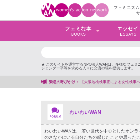
フェミニズム
フェミな本
エッセイ
BOOKS
ESSAYS
★ このサイトを運営するNPO法人WANは、多様なフェ
ジェンダー平等を求める人々に交流の場を提供します。
会事務局
緊急の呼びかけ：
わいわいWAN
わいわいWANは、 若い世代を中心としたオン
のさなかにいる自分たちの感じたことや思ったこ