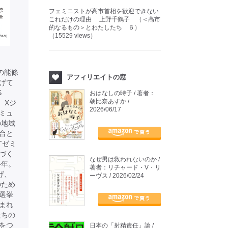
フェミニストが高市首相を歓迎できない
これだけの理由 上野千鶴子 （＜高市
的なるもの＞とわたしたち ６）
（15529 views）
表の能條
アフィリエイトの窓
上げて
S
おはなしの時子 / 著者：
朝比奈あすか /
、Xジ
2026/06/17
ミュ
の地域
台と
Tゼミ
づく
なぜ男は救われないのか /
半年。
著者：リチャード・V・リ
げ、
ーヴス / 2026/02/24
のため
選挙
まれ
たちの
をつ
日本の「射精責任」論 /