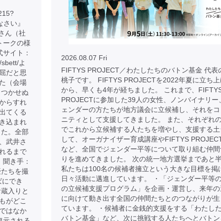
215?
りなさい』
子さん（社
トークの様
式サイト：
2026.08.07 Fri
p/sbett/よ
FIFTYS PROJECT／わたしたちのバトン基金 代
屈だと思
桃子です。 FIFTYS PROJECTを2022年夏に立ち
た（会場
から、早くも4年が経ちました。 これまで、FIFTY
もつかせぬ
PROJECTに参加した39人の女性、ノンバイナリー
からすれ
ェンダーの方たちが地方議会に立候補し、それをコ
出てくる
ニティとして支援してきました。 また、それぞれ
き込まれ
でこれから立候補する人たちを増やし、支援する土
した。全部
して、オーガナイザー育成講座やFIFTYS PROJEC
、武井さ
など、全国でジェンダー平等について取り組む仲間
れるまで
りを進めてきました。 次の統一地方選挙まであと
 聞き手：
私たちは100名の候補者擁立という大きな目標を掲
優たちを撮
日々活動に邁進しています。 ・「ジェンダー平等
ばにでき
の立候補支援プログラム」を企画・運営し、来年の
お蔵入りと
に向けて動き出す全国の仲間たちとのつながりが生
もがどこ
ています。 ・候補者に金銭的支援をする「わたし
ではなか
バトン基金」など、次に挑戦する人たちへとバトン
復元される