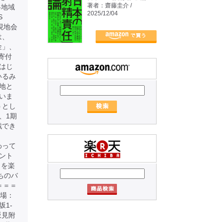
著者：齋藤圭介 /
各地域
2025/12/04
S
現地会
は、
金」、
寄付
はじ
いるみ
地と
いま
うとし
、1期
戦でき
わって
ント
とを楽
たちのバ
＝＝＝
会場：
坂1-
坂見附