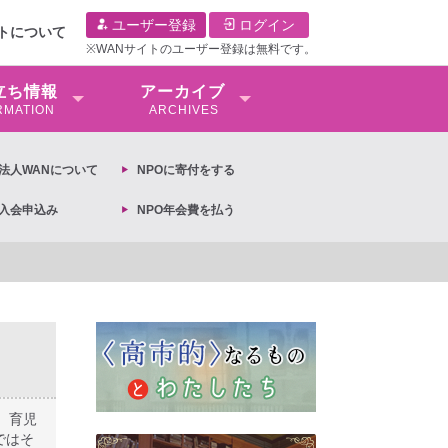
ユーザー登録
ログイン
イトについて
※WANサイトのユーザー登録は無料です。
⽴ち情報
アーカイブ
RMATION
ARCHIVES
O法⼈WANについて
NPOに寄付をする
O入会申込み
NPO年会費を払う
への抗議文 ◆女性差別撤廃条約実現アクション 亀永能布子
、育児
ではそ