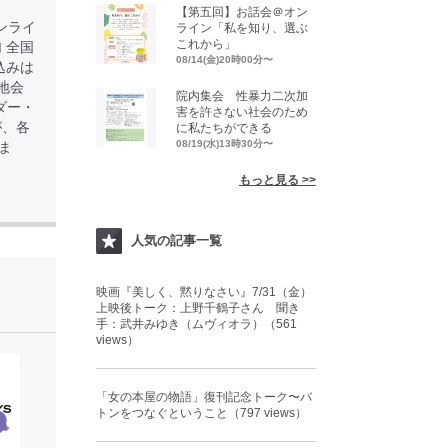
【第五回】お話会＠オン
 ※オンライ
ライン「私を知り、選ぶ
これから」
 全国
08/14(金)20時00分〜
込みは
※現地会
院内集会 性暴力二次加
ダー・
害を許さない社会のため
が、各
に私たちができる
08/19(水)13時30分〜
ま
もっと見る >>
人気の記事一覧
映画『美しく、黙りなさい』7/31（金）
上映後トーク：上野千鶴子さん 聞き
手：武井みゆき（ムヴィオラ）（561
views）
「女の本屋の物語」復刊記念トーク〜バ
トンをつなぐということ（797 views）