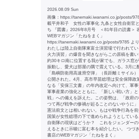
2026.08.09 Sun
画像：https://tanemaki.iwanami.co.jp/posts
載平井和子 女性の軍事化 九条と女性自衛官
ち 『図書』2026年8月号 ＜81年目の読書＞
WEBマガジン「たねをまく」
https://tanemaki.iwanami.co.jp/posts/9785
わたしは陸上自衛隊東富士演習場で行われてい
火力演習」の爆音を聞きながらこの原稿を書い
約30キロ南に位置する我が家でも、ガラス窓
振動し、愛犬は部屋の隅で震えている。3月に
「島嶼防衛用高速滑空弾」（長距離ミサイル）
公開された。4月、高市早苗総理は安全保障政
なる「安保三文書」の年内改定へ向けて、軍事
軍事産業の強化とともに、「新しい戦い方」と
戦」への備えを訴えた。この姿勢は、「政府の
つて再び戦争の惨禍が起ることのないやうに」
憲法前文とは相いれない。もはや戦争行為を前
国策が女性総理の下で進められようとしている
自衛隊の現状はどうか？ これをジェンダーの
えるときに示唆に富む本を紹介したい。 つづき
書店のWEBマガジン「たねをまく」