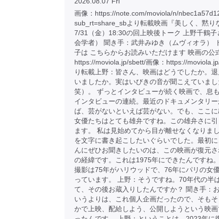
2026.08.07 Fri
画像：https://note.com/moviola/n/nbec1a57d1
sub_rt=share_sbより転載映画『美しく、黙
7/31（金）18:30の回上映後トーク 上野千鶴
会学者） 聞き手：武井みゆき（ムヴィオラ） 
子は こちらからお読みいただけます 映画の公
https://moviola.jp/sbett/画像：https://moviola.j
り転載上野：皆さん、映画はどうでしたか。退
いましたか。実はいびきの音が聞こえていまし
笑）。 ずっとインタビューが続く映画で、息
インタビューの連続。最近のドキュメンタリー
ば、芸がないといえば芸がない。でも、ここに
女優たちはとても雄弁ですね。この雄弁さに引
ます。 私は見始めてから目が離せなくなりま
を文字に書き起こしたいぐらいでした。最初に
んにぜひお聞きしたいのは、この映画が復元さ
の経緯です。これは1975年にできたんですね。
撮影は75年がハリウッドで、76年にパリの女
っています。 上野：そうですね。70年代の半
て、その後お蔵入りしたんですか？ 聞き手：
いうよりは、これ個人企画だったので、そもそ
かで上映、配給しよう、公開しようという映画
ったんです。 上野：ということは、2023年に