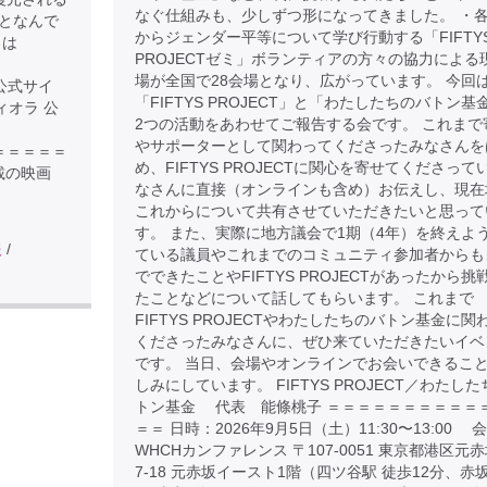
なぐ仕組みも、少しずつ形になってきました。 ・
となんで
からジェンダー平等について学び行動する「FIFTY
きは
PROJECTゼミ」ボランティアの方々の協力による
場が全国で28会場となり、広がっています。 今回
の公式サイ
「FIFTYS PROJECT」と「わたしたちのバトン基
ムヴィオラ 公
2つの活動をあわせてご報告する会です。 これまで
やサポーターとして関わってくださったみなさんを
＝＝＝＝＝＝＝＝
め、FIFTYS PROJECTに関心を寄せてくださって
載の映画
なさんに直接（オンラインも含め）お伝えし、現在
これからについて共有させていただきたいと思って
す。 また、実際に地方議会で1期（4年）を終えよ
報
/
ている議員やこれまでのコミュニティ参加者からも
でできたことやFIFTYS PROJECTがあったから挑
たことなどについて話してもらいます。 これまで
FIFTYS PROJECTやわたしたちのバトン基金に関
くださったみなさんに、ぜひ来ていただきたいイベ
です。 当日、会場やオンラインでお会いできるこ
しみにしています。 FIFTYS PROJECT／わたし
トン基金 代表 能條桃子 ＝＝＝＝＝＝＝＝＝＝
＝＝ 日時：2026年9月5日（土）11:30〜13:00 
WHCHカンファレンス 〒107-0051 東京都港区元赤
7-18 元赤坂イースト1階（四ツ谷駅 徒歩12分、赤