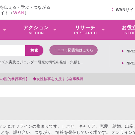
を伝える・学ぶ・つながる
〉
WANサ
サイト（
W
A
N
）
アクション
リサーチ
お役
ACTION
RESEARCH
INFO
ミニコミ図書館はこちら
NP
ミニズム実践とジェンダー研究の情報を発信・集積し、
NP
【抗議文】2026年3月13日第6次男女共同参画基本計画の閣議決定
ライン＆オフラインの集まりです。しごと、キャリア、恋愛、結婚、出産
とを、語り合い、つながり、情報を発信していく場です。 オンライン