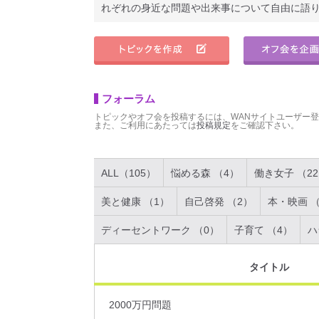
れぞれの身近な問題や出来事について自由に語
フォーラム
トピックやオフ会を投稿するには、WANサイトユーザー
また、ご利用にあたっては
投稿規定
をご確認下さい。
ALL（105）
悩める森 （4）
働き女子 （2
美と健康 （1）
自己啓発 （2）
本・映画 （
ディーセントワーク （0）
子育て （4）
ハ
タイトル
2000万円問題