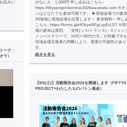
85 でお読みい
がない人：1,000円 申し込みはこちら↓
https://fiftysprojectseminar2026aw.peatix.com
ンはどなたでも参加可能です。 ▶︎現地会場での参加
28地域に現地会場を設置します！ 参加無料✨ 申し
ド
こちら↓ https://forms.gle/KSrye8iFgLxpEcLD7 
場の参加は原則、「女性(シス/トランス)・Xジェン
ノンバイナリーで、10代〜30代の方」が対象です
現地会場主催者の判断により、変更の可能性があり
す。
後トーク：
続きを見る
オラ）
【9/5(土)】活動報告会2026を開催します（FIFTYS
PROJECT×わたしたちのバトン基金）