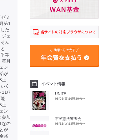
Tゼミ
月第1
かした
「ジェ
 そん
んと
ー平等
：毎月
ジェン
治が
3土
イベント情報
ていく
1/7
UNITE
可能
08/09(日)16時30分〜
5土
ェン
＜参加
市民憲法審査会
りなの
08/11(火)13時30分〜
とが
に余裕