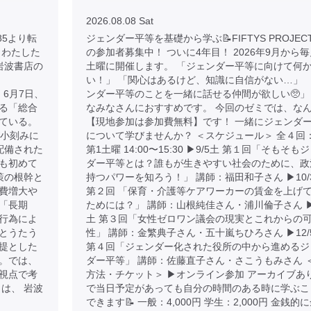
2026.08.08 Sat
/9785より転
ジェンダー平等を基礎から学ぶ📝FIFTYS PROJEC
とわたした
の参加者募集中！ ついに4年目！ 2026年9月から毎
 岩波書店の
土曜に開催します。 「ジェンダー平等に向けて何
い！」 「関心はあるけど、知識に自信がない…」 
 より 6月7日、
ンダー平等のことを一緒に話せる仲間が欲しい🥺」
る「総合
なみなさんにおすすめです。 今回のゼミでは、な
ている。
【現地参加は参加費無料】です！ 一緒にジェンダ
が小刻みに
について学びませんか？ ＜スケジュール＞ 全４回
配備された
第1土曜 14:00〜15:30 ▶︎9/5土 第１回「そもそも
も初めて
ダー平等とは？誰もが生きやすい社会のために、政
策の根幹と
持つパワーを知ろう！」 講師：福田和子さん ▶︎10/
費増大や
第２回 「保育・介護等ケアワーカーの賃金を上げ
「長期
ためには？」 講師：山根純佳さん・浦川倫子さん ▶︎1
行為によ
土 第３回「女性ゼロワン議会の現実とこれからの
とうたう
性」 講師：金繁典子さん・五十嵐ちひろさん ▶︎12/
提とした
第４回「ジェンダー化された役所の中から進めるジ
。では、
ダー平等」 講師：佐藤直子さん・さこうもみさん 
視点で考
方法・チケット＞ ▶︎オンライン参加 アーカイブあ
は、 岩波
で当日予定があっても自分の時間のある時に学ぶこ
できます📝 一般：4,000円 学生：2,000円 金銭的