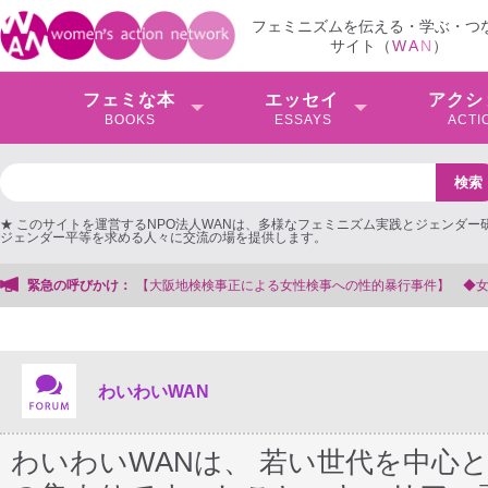
フェミニズムを伝える・学ぶ・つ
サイト（
W
A
N
）
フェミな本
エッセイ
アクシ
BOOKS
ESSAYS
ACTI
★ このサイトを運営するNPO法人WANは、多様なフェミニズム実践とジェンダー
ジェンダー平等を求める人々に交流の場を提供します。
会事務局
緊急の呼びかけ：
わいわいWAN
わいわいWANは、 若い世代を中心