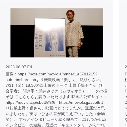
2026.08.07 Fri
2
画像：https://note.com/moviola/n/nbec1a57d1215?
sub_rt=share_sbより転載映画『美しく、黙りなさい』
7/31（金）18:30の回上映後トーク 上野千鶴子さん（社
会学者） 聞き手：武井みゆき（ムヴィオラ） トークの様
子は こちらからお読みいただけます 映画の公式サイト：
https://moviola.jp/sbett/画像：https://moviola.jp/sbett/よ
り転載上野：皆さん、映画はどうでしたか。退屈だと思
いましたか。実はいびきの音が聞こえていました（会場
笑）。 ずっとインタビューが続く映画で、息もつかせぬ
インタビューの連続。最近のドキュメンタリーからすれ