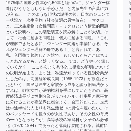
1975年の国際女性年から50年も経つのに、ジェンダー構
造はぴくりともしない手恐さだ、と内藤先生の言葉に力
h
が入る。 このような現状の説明の後、日本のジェンダ
ー状況が一次生産物（社会資源の男性偏在）＝マクロ
と、二次生産物（女性問題）＝ミクロという構造的問題
という説明へ。この製造装置を読み解くことが大切。そ
して、社会に起きる問題は、個人に起きる問題。「これ
が理解できたときに、ジェンダー問題が本物になる。そ
れがジェンダー理解の肝である！」と言われて、あ、
私、入門塾で勉強したお陰で、もしかしたらここはちょ
っとわかるかも、と嬉しくなる。 では、どうやって壊し
ていくか？ ここからより具体的に構造の解明について
の説明が始まる。まずは、私達が知っている性別分業が
生じたのは、高度経済成長期（1955-1973）が原点だっ
たという。国民は戸主と家族から成ると謳う旧民法から
すれば、戦後女性が法的権利を手にしていたものの、高
度経済成長期に性別分業がリバイバル。仕事男と家事女
に分けることが産業界に都合よく、合理的だった。企業
は中途半端な人よりも私生活ゼロの男性を雇いたい。そ
のバックヤードを担うのが女性であり、その女性の育成
の一つとなったのが、高等学校の家庭科が女子のみ必修
化（1970-1994）であったと講義は展開される。戦前に