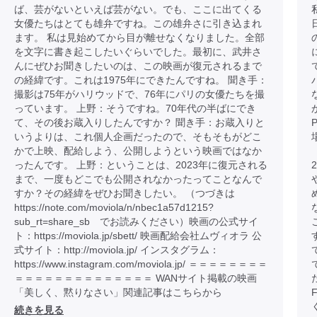
ば、芸がないといえば芸がない。でも、ここに出てくる
女優たちはとても雄弁ですね。この雄弁さに引き込まれ
ます。 私は見始めてから目が離せなくなりました。全部
を文字に書き起こしたいぐらいでした。最初に、武井さ
んにぜひお聞きしたいのは、この映画が復元されるまで
の経緯です。これは1975年にできたんですね。 聞き手：
撮影は75年がハリウッドで、76年にパリの女優たちを撮
っています。 上野：そうですね。70年代の半ばにでき
て、その後お蔵入りしたんですか？ 聞き手：お蔵入りと
いうよりは、これ個人企画だったので、そもそもがどこ
かで上映、配給しよう、公開しようという映画ではなか
ったんです。 上野：ということは、2023年に復元される
まで、一度もどこでも公開されなかったってことなんで
すか？その経緯をぜひお聞きしたい。 （つづきは
https://note.com/moviola/n/nbec1a57d1215?
sub_rt=share_sb でお読みください）映画の公式サイ
ト：https://moviola.jp/sbett/ 映画配給会社ムヴィオラ 公
式サイト：http://moviola.jp/ インスタグラム：
https://www.instagram.com/moviola.jp/ ＝＝＝＝＝＝＝＝
＝＝＝＝＝＝＝＝＝＝＝＝＝＝ WANサイト掲載の映画
「美しく、黙りなさい」関連記事はこちらから
続きを見る