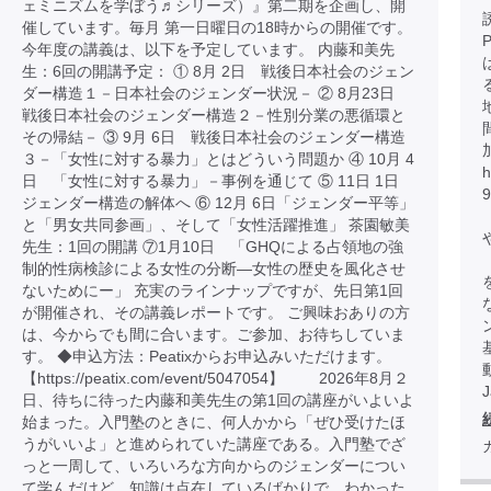
ェミニズムを学ぼう♬シリーズ）』第二期を企画し、開
催しています。毎月 第一日曜日の18時からの開催です。
今年度の講義は、以下を予定しています。 内藤和美先
生：6回の開講予定： ① 8月 2日 戦後日本社会のジェン
ダー構造１－日本社会のジェンダー状況－ ② 8月23日
戦後日本社会のジェンダー構造２－性別分業の悪循環と
その帰結－ ③ 9月 6日 戦後日本社会のジェンダー構造
３－「女性に対する暴力」とはどういう問題か ④ 10月 4
h
日 「女性に対する暴力」－事例を通じて ⑤ 11日 1日
ジェンダー構造の解体へ ⑥ 12月 6日「ジェンダー平等」
と「男女共同参画」、そして「女性活躍推進」 茶園敏美
先生：1回の開講 ⑦1月10日 「GHQによる占領地の強
制的性病検診による女性の分断―女性の歴史を風化させ
ないためにー」 充実のラインナップですが、先日第1回
が開催され、その講義レポートです。 ご興味おありの方
は、今からでも間に合います。ご参加、お待ちしていま
す。 ◆申込方法：Peatixからお申込みいただけます。
【https://peatix.com/event/5047054】 2026年8月２
日、待ちに待った内藤和美先生の第1回の講座がいよいよ
始まった。入門塾のときに、何人かから「ぜひ受けたほ
うがいいよ」と進められていた講座である。入門塾でざ
っと一周して、いろいろな方向からのジェンダーについ
て学んだけど、知識は点在しているばかりで、わかった