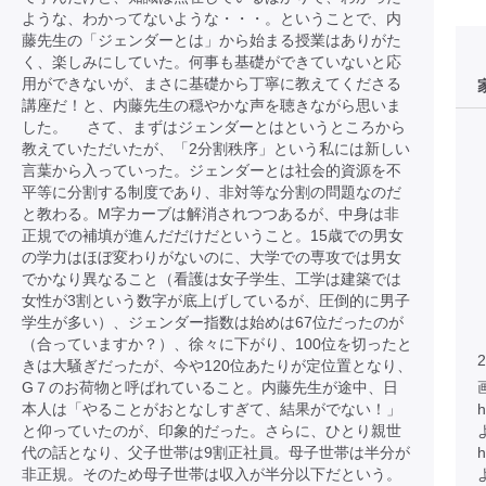
ような、わかってないような・・・。ということで、内
藤先生の「ジェンダーとは」から始まる授業はありがた
く、楽しみにしていた。何事も基礎ができていないと応
用ができないが、まさに基礎から丁寧に教えてくださる
講座だ！と、内藤先生の穏やかな声を聴きながら思いま
した。 さて、まずはジェンダーとはというところから
教えていただいたが、「2分割秩序」という私には新しい
言葉から入っていった。ジェンダーとは社会的資源を不
平等に分割する制度であり、非対等な分割の問題なのだ
と教わる。M字カーブは解消されつつあるが、中身は非
正規での補填が進んだだけだということ。15歳での男女
の学力はほぼ変わりがないのに、大学での専攻では男女
でかなり異なること（看護は女子学生、工学は建築では
女性が3割という数字が底上げしているが、圧倒的に男子
学生が多い）、ジェンダー指数は始めは67位だったのが
（合っていますか？）、徐々に下がり、100位を切ったと
2
きは大騒ぎだったが、今や120位あたりが定位置となり、
G７のお荷物と呼ばれていること。内藤先生が途中、日
本人は「やることがおとなしすぎて、結果がでない！」
h
と仰っていたのが、印象的だった。さらに、ひとり親世
代の話となり、父子世帯は9割正社員。母子世帯は半分が
h
非正規。そのため母子世帯は収入が半分以下だという。