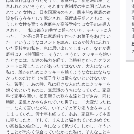
は家庭科はなかったそうで、家庭科は「新憲法の星」と
言われたのだそうだ。それまで家制度の中に閉じ込めら
れていた女性は、日本国憲法のもと、民主的な家庭の建
設を行う存在として認定され、高度成長期とともに、そ
うした女性を育てる家庭科が高等学校では女子のみ導入
された。 私は都立の共学に通っていた。チャットに入
った、「お昼に男子に家庭科で作ったお菓子をあげてい
た」というようなコメントを読み、はるか彼方に忘れて
いた高校生の私を、急に思い出してしまった。なぜか家
庭科は3，4時間目で、そうだ、そうだ、クッキーを焼い
たときには、友達の協力を経て、当時好きだったクラス
メートに渡したことがあったではないか。大人になった
私は、誰かのためにクッキーを焼くような女にはならな
かったのだけど（お菓子作りは量らないといけないか
ら、苦手）、あの時、私は好きな人のためにクッキーを
焼く女というものに、無意識のうちになっていた。家庭
科で家事を習い、松田聖子の歌を友達と口ずさみ、同じ
時間、柔道とかやらされていた男子に、「大変だったね
ー」なんて言いながら、いそいそと寄り添う女をやって
しまっていた。何十年も経って、ああ、家庭科って本当
に罪だったと、そして、まんまと騙されていたおめでた
い高校生の自分に、今になって気づく。しかし、そうい
うことが恐らく似合っていなかった私は、そんなことを