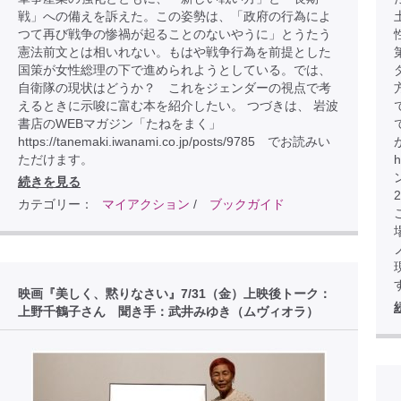
戦」への備えを訴えた。この姿勢は、「政府の行為によ
つて再び戦争の惨禍が起ることのないやうに」とうたう
憲法前文とは相いれない。もはや戦争行為を前提とした
国策が女性総理の下で進められようとしている。では、
自衛隊の現状はどうか？ これをジェンダーの視点で考
えるときに示唆に富む本を紹介したい。 つづきは、 岩波
書店のWEBマガジン「たねをまく」
https://tanemaki.iwanami.co.jp/posts/9785 でお読みい
ただけます。
h
続きを見る
カテゴリー：
マイアクション
/
ブックガイド
こ
映画『美しく、黙りなさい』7/31（金）上映後トーク：
上野千鶴子さん 聞き手：武井みゆき（ムヴィオラ）