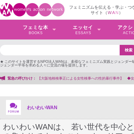
フェミニズムを伝える・学ぶ・つ
サイト（
W
A
N
）
フェミな本
エッセイ
アクシ
BOOKS
ESSAYS
ACTI
★ このサイトを運営するNPO法人WANは、多様なフェミニズム実践とジェンダー
ジェンダー平等を求める人々に交流の場を提供します。
への性的暴行事件】 ◆女性検事を支援する会事務局
緊急の呼びかけ：
わいわいWAN
わいわいWANは、 若い世代を中心