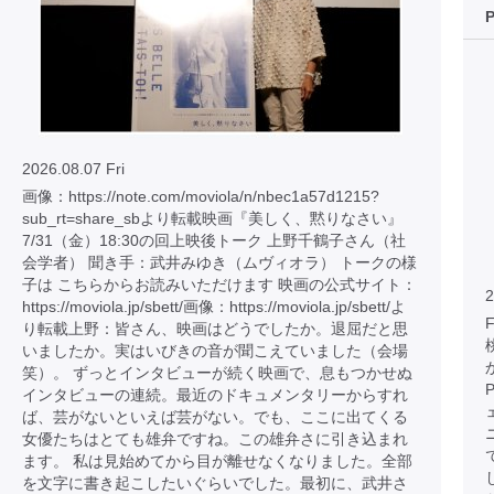
2026.08.07 Fri
画像：https://note.com/moviola/n/nbec1a57d1215?
sub_rt=share_sbより転載映画『美しく、黙りなさい』
7/31（金）18:30の回上映後トーク 上野千鶴子さん（社
会学者） 聞き手：武井みゆき（ムヴィオラ） トークの様
子は こちらからお読みいただけます 映画の公式サイト：
2
https://moviola.jp/sbett/画像：https://moviola.jp/sbett/よ
り転載上野：皆さん、映画はどうでしたか。退屈だと思
いましたか。実はいびきの音が聞こえていました（会場
笑）。 ずっとインタビューが続く映画で、息もつかせぬ
インタビューの連続。最近のドキュメンタリーからすれ
ば、芸がないといえば芸がない。でも、ここに出てくる
女優たちはとても雄弁ですね。この雄弁さに引き込まれ
ます。 私は見始めてから目が離せなくなりました。全部
を文字に書き起こしたいぐらいでした。最初に、武井さ