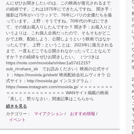
んにぜひお聞きしたいのは、この映画が復元されるまで
の経緯です。これは1975年にできたんですね。 聞き手：
撮影は75年がハリウッドで、76年にパリの女優たちを撮
っています。 上野：そうですね。70年代の半ばにでき
て、その後お蔵入りしたんですか？ 聞き手：お蔵入りと
いうよりは、これ個人企画だったので、そもそもがどこ
かで上映、配給しよう、公開しようという映画ではなか
ったんです。 上野：ということは、2023年に復元される
まで、一度もどこでも公開されなかったってことなんで
すか？その経緯をぜひお聞きしたい。 （つづきは
https://note.com/moviola/n/nbec1a57d1215?
sub_rt=share_sb でお読みください）映画の公式サイ
ト：https://moviola.jp/sbett/ 映画配給会社ムヴィオラ 公
式サイト：http://moviola.jp/ インスタグラム：
https://www.instagram.com/moviola.jp/ ＝＝＝＝＝＝＝＝
＝＝＝＝＝＝＝＝＝＝＝＝＝＝ WANサイト掲載の映画
「美しく、黙りなさい」関連記事はこちらから
続きを見る
カテゴリー：
マイアクション
/
おすすめ情報
/
イベント