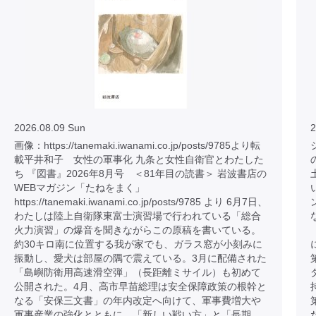
2026.08.09 Sun
2
画像：https://tanemaki.iwanami.co.jp/posts/9785より転
載平井和子 女性の軍事化 九条と女性自衛官とわたした
ち 『図書』2026年8月号 ＜81年目の読書＞ 岩波書店の
WEBマガジン「たねをまく」
https://tanemaki.iwanami.co.jp/posts/9785 より 6月7日、
わたしは陸上自衛隊東富士演習場で行われている「総合
火力演習」の爆音を聞きながらこの原稿を書いている。
約30キロ南に位置する我が家でも、ガラス窓が小刻みに
振動し、愛犬は部屋の隅で震えている。3月に配備された
「島嶼防衛用高速滑空弾」（長距離ミサイル）も初めて
公開された。4月、高市早苗総理は安全保障政策の根幹と
なる「安保三文書」の年内改定へ向けて、軍事費増大や
軍事産業の強化とともに、「新しい戦い方」と「長期